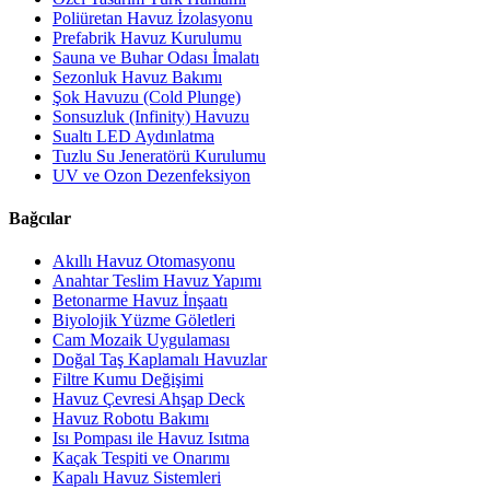
Poliüretan Havuz İzolasyonu
Prefabrik Havuz Kurulumu
Sauna ve Buhar Odası İmalatı
Sezonluk Havuz Bakımı
Şok Havuzu (Cold Plunge)
Sonsuzluk (Infinity) Havuzu
Sualtı LED Aydınlatma
Tuzlu Su Jeneratörü Kurulumu
UV ve Ozon Dezenfeksiyon
Bağcılar
Akıllı Havuz Otomasyonu
Anahtar Teslim Havuz Yapımı
Betonarme Havuz İnşaatı
Biyolojik Yüzme Göletleri
Cam Mozaik Uygulaması
Doğal Taş Kaplamalı Havuzlar
Filtre Kumu Değişimi
Havuz Çevresi Ahşap Deck
Havuz Robotu Bakımı
Isı Pompası ile Havuz Isıtma
Kaçak Tespiti ve Onarımı
Kapalı Havuz Sistemleri