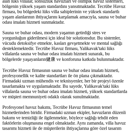
alan lüks villalar, sonsuzluk havuzları ve olimpik havuz sistemleri,
bölgenin yüksek yaşam standardını yansıtmaktadır. Tecrübe Havuz
firması, bu bölgedeki lüks villa sahiplerinin ve yüksek standartlı
yaşam alanlarının ihtiyaçlarını karşılamak amacıyla, sauna ve buhar
odası imalatı hizmeti sunmaktadır.
Sauna ve buhar odası, modern yaşamın getirdiği stres ve
yorgunluğun giderilmesi için ideal bir solutionsdur. Bu sistemler,
vücudu detoksifye etmekte, kasları gevşetmekte ve mental sağlığı
desteklemektedir. Tecrübe Havuz firması, Yalikavak'taki lüks
villalarda sauna ve buhar odası imalatı hizmeti sunarak, bu
bölgelerde yaşayanların健康 ve konforuna katkıda bulunmaktadır.
Tecrübe Havuz firmasının sauna ve buhar odası imalatı hizmeti,
profesyonellik ve kalite standartları ile ön plana çıkmaktadır.
Firmadaki uzman mühendis ve teknisyenler, her bir projeyi özenle
tasarlamakta ve uygulamaktadır. Bu sayede, Yalikavak'taki lüks
villalarda sauna ve buhar odası imalatı hizmeti, yüksek standartlarda
ve müşteri memnuniyeti odaklı olarak sunulmaktadır.
Profesyonel havuz bakımı, Tecrübe Havuz firmasının temel
hizmetlerinden biridir. Firmadaki uzman ekipler, havuzların düzenli
bakımı ve temizliği ile ilgilenmekte, böylece sağlığı tehdit eden
faktörlerin oluşmasına engel olmaktadır. Aynı zamanda, villa havuz
tasarımı hizmeti ile de müşterilerin ihtiyaçlarına göre özel tasarım