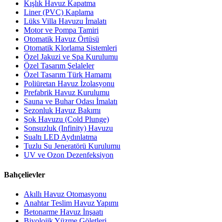
Kışlık Havuz Kapatma
Liner (PVC) Kaplama
Lüks Villa Havuzu İmalatı
Motor ve Pompa Tamiri
Otomatik Havuz Örtüsü
Otomatik Klorlama Sistemleri
Özel Jakuzi ve Spa Kurulumu
Özel Tasarım Şelaleler
Özel Tasarım Türk Hamamı
Poliüretan Havuz İzolasyonu
Prefabrik Havuz Kurulumu
Sauna ve Buhar Odası İmalatı
Sezonluk Havuz Bakımı
Şok Havuzu (Cold Plunge)
Sonsuzluk (Infinity) Havuzu
Sualtı LED Aydınlatma
Tuzlu Su Jeneratörü Kurulumu
UV ve Ozon Dezenfeksiyon
Bahçelievler
Akıllı Havuz Otomasyonu
Anahtar Teslim Havuz Yapımı
Betonarme Havuz İnşaatı
Biyolojik Yüzme Göletleri