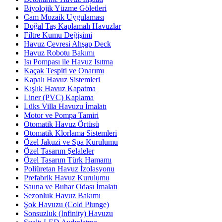
Biyolojik Yüzme Göletleri
Cam Mozaik Uygulaması
Doğal Taş Kaplamalı Havuzlar
Filtre Kumu Değişimi
Havuz Çevresi Ahşap Deck
Havuz Robotu Bakımı
Isı Pompası ile Havuz Isıtma
Kaçak Tespiti ve Onarımı
Kapalı Havuz Sistemleri
Kışlık Havuz Kapatma
Liner (PVC) Kaplama
Lüks Villa Havuzu İmalatı
Motor ve Pompa Tamiri
Otomatik Havuz Örtüsü
Otomatik Klorlama Sistemleri
Özel Jakuzi ve Spa Kurulumu
Özel Tasarım Şelaleler
Özel Tasarım Türk Hamamı
Poliüretan Havuz İzolasyonu
Prefabrik Havuz Kurulumu
Sauna ve Buhar Odası İmalatı
Sezonluk Havuz Bakımı
Şok Havuzu (Cold Plunge)
Sonsuzluk (Infinity) Havuzu