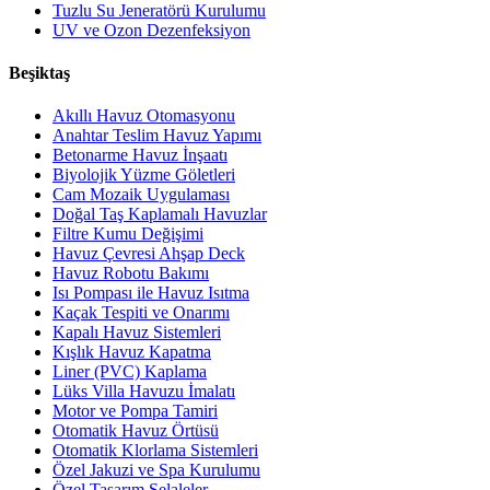
Tuzlu Su Jeneratörü Kurulumu
UV ve Ozon Dezenfeksiyon
Beşiktaş
Akıllı Havuz Otomasyonu
Anahtar Teslim Havuz Yapımı
Betonarme Havuz İnşaatı
Biyolojik Yüzme Göletleri
Cam Mozaik Uygulaması
Doğal Taş Kaplamalı Havuzlar
Filtre Kumu Değişimi
Havuz Çevresi Ahşap Deck
Havuz Robotu Bakımı
Isı Pompası ile Havuz Isıtma
Kaçak Tespiti ve Onarımı
Kapalı Havuz Sistemleri
Kışlık Havuz Kapatma
Liner (PVC) Kaplama
Lüks Villa Havuzu İmalatı
Motor ve Pompa Tamiri
Otomatik Havuz Örtüsü
Otomatik Klorlama Sistemleri
Özel Jakuzi ve Spa Kurulumu
Özel Tasarım Şelaleler