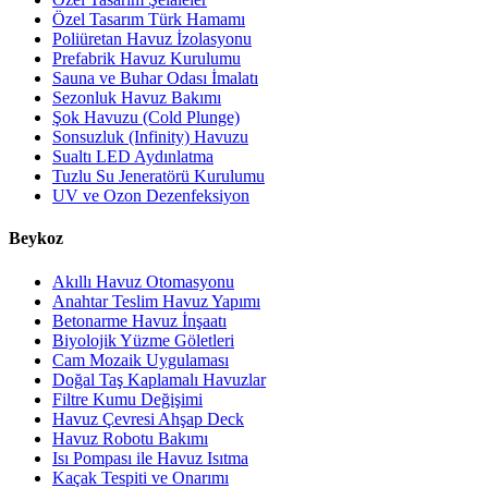
Özel Tasarım Türk Hamamı
Poliüretan Havuz İzolasyonu
Prefabrik Havuz Kurulumu
Sauna ve Buhar Odası İmalatı
Sezonluk Havuz Bakımı
Şok Havuzu (Cold Plunge)
Sonsuzluk (Infinity) Havuzu
Sualtı LED Aydınlatma
Tuzlu Su Jeneratörü Kurulumu
UV ve Ozon Dezenfeksiyon
Beykoz
Akıllı Havuz Otomasyonu
Anahtar Teslim Havuz Yapımı
Betonarme Havuz İnşaatı
Biyolojik Yüzme Göletleri
Cam Mozaik Uygulaması
Doğal Taş Kaplamalı Havuzlar
Filtre Kumu Değişimi
Havuz Çevresi Ahşap Deck
Havuz Robotu Bakımı
Isı Pompası ile Havuz Isıtma
Kaçak Tespiti ve Onarımı