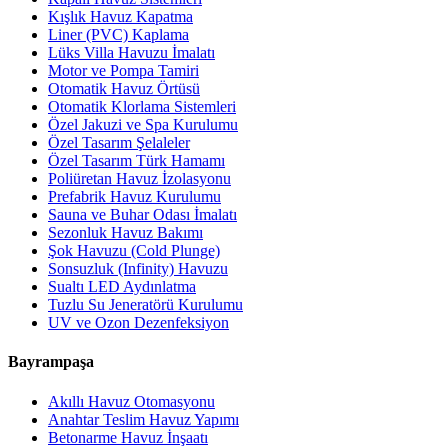
Kışlık Havuz Kapatma
Liner (PVC) Kaplama
Lüks Villa Havuzu İmalatı
Motor ve Pompa Tamiri
Otomatik Havuz Örtüsü
Otomatik Klorlama Sistemleri
Özel Jakuzi ve Spa Kurulumu
Özel Tasarım Şelaleler
Özel Tasarım Türk Hamamı
Poliüretan Havuz İzolasyonu
Prefabrik Havuz Kurulumu
Sauna ve Buhar Odası İmalatı
Sezonluk Havuz Bakımı
Şok Havuzu (Cold Plunge)
Sonsuzluk (Infinity) Havuzu
Sualtı LED Aydınlatma
Tuzlu Su Jeneratörü Kurulumu
UV ve Ozon Dezenfeksiyon
Bayrampaşa
Akıllı Havuz Otomasyonu
Anahtar Teslim Havuz Yapımı
Betonarme Havuz İnşaatı