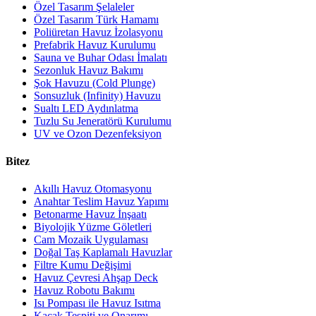
Özel Tasarım Şelaleler
Özel Tasarım Türk Hamamı
Poliüretan Havuz İzolasyonu
Prefabrik Havuz Kurulumu
Sauna ve Buhar Odası İmalatı
Sezonluk Havuz Bakımı
Şok Havuzu (Cold Plunge)
Sonsuzluk (Infinity) Havuzu
Sualtı LED Aydınlatma
Tuzlu Su Jeneratörü Kurulumu
UV ve Ozon Dezenfeksiyon
Bitez
Akıllı Havuz Otomasyonu
Anahtar Teslim Havuz Yapımı
Betonarme Havuz İnşaatı
Biyolojik Yüzme Göletleri
Cam Mozaik Uygulaması
Doğal Taş Kaplamalı Havuzlar
Filtre Kumu Değişimi
Havuz Çevresi Ahşap Deck
Havuz Robotu Bakımı
Isı Pompası ile Havuz Isıtma
Kaçak Tespiti ve Onarımı