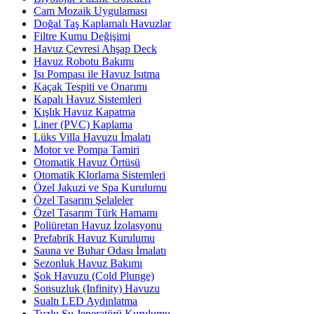
Cam Mozaik Uygulaması
Doğal Taş Kaplamalı Havuzlar
Filtre Kumu Değişimi
Havuz Çevresi Ahşap Deck
Havuz Robotu Bakımı
Isı Pompası ile Havuz Isıtma
Kaçak Tespiti ve Onarımı
Kapalı Havuz Sistemleri
Kışlık Havuz Kapatma
Liner (PVC) Kaplama
Lüks Villa Havuzu İmalatı
Motor ve Pompa Tamiri
Otomatik Havuz Örtüsü
Otomatik Klorlama Sistemleri
Özel Jakuzi ve Spa Kurulumu
Özel Tasarım Şelaleler
Özel Tasarım Türk Hamamı
Poliüretan Havuz İzolasyonu
Prefabrik Havuz Kurulumu
Sauna ve Buhar Odası İmalatı
Sezonluk Havuz Bakımı
Şok Havuzu (Cold Plunge)
Sonsuzluk (Infinity) Havuzu
Sualtı LED Aydınlatma
Tuzlu Su Jeneratörü Kurulumu