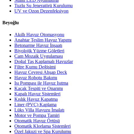
Sualtı LED Aydınlatma
Tuzlu Su Jeneratörü Kurulumu
UV ve Ozon Dezenfeksiyon
Beyoğlu
Akıllı Havuz Otomasyonu
Anahtar Teslim Havuz Yapımı
Betonarme Havuz İnşaatı
Biyolojik Yüzme Göletleri
Cam Mozaik Uygulaması
Doğal Taş Kaplamalı Havuzlar
Filtre Kumu Değişimi
Havuz Çevresi Ahşap Deck
Havuz Robotu Bakımı
Isı Pompası ile Havuz Isıtma
Kaçak Tespiti ve Onarımı
Kapalı Havuz Sistemleri
Kışlık Havuz Kapatma
Liner (PVC) Kaplama
Lüks Villa Havuzu İmalatı
Motor ve Pompa Tamiri
Otomatik Havuz Örtüsü
Otomatik Klorlama Sistemleri
Özel Jakuzi ve Spa Kurulumu