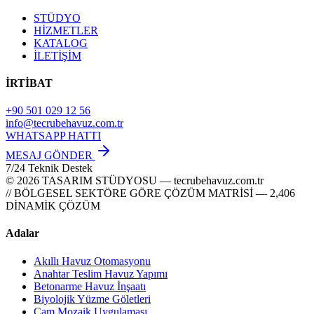
STÜDYO
HİZMETLER
KATALOG
İLETİŞİM
İRTİBAT
+90 501 029 12 56
info@tecrubehavuz.com.tr
WHATSAPP HATTI
MESAJ GÖNDER
7/24 Teknik Destek
© 2026 TASARIM STÜDYOSU — tecrubehavuz.com.tr
// BÖLGESEL SEKTÖRE GÖRE ÇÖZÜM MATRİSİ — 2,406
DİNAMİK ÇÖZÜM
Adalar
Akıllı Havuz Otomasyonu
Anahtar Teslim Havuz Yapımı
Betonarme Havuz İnşaatı
Biyolojik Yüzme Göletleri
Cam Mozaik Uygulaması