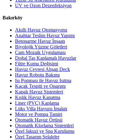
UV ve Ozon Dezenfeksiyon
Bakırköy
Akıllı Havuz Otomasyonu
Anahtar Teslim Havuz Yapımı
Betonarme Havuz İnşaatı
Biyolojik Yüzme Göletleri
Cam Mozaik Uygulaması
Doğal Taş Kaplamalı Havuzlar
Filtre Kumu Değişimi
Havuz Çevresi Ahşap Deck
Havuz Robotu Bakımı
Isı Pompası ile Havuz Isıtma
Kaçak Tespiti ve Onarımı
Kapalı Havuz Sistemleri
Kışlık Havuz Kapatma
Liner (PVC) Kaplama
Lüks Villa Havuzu İmalatı
Motor ve Pompa Tamiri
Otomatik Havuz Örtüsü
Otomatik Klorlama Sistemleri
Özel Jakuzi ve Spa Kurulumu
Özel Tasarım Şelaleler