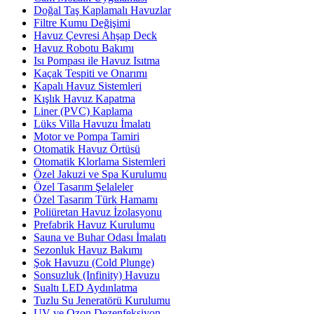
Doğal Taş Kaplamalı Havuzlar
Filtre Kumu Değişimi
Havuz Çevresi Ahşap Deck
Havuz Robotu Bakımı
Isı Pompası ile Havuz Isıtma
Kaçak Tespiti ve Onarımı
Kapalı Havuz Sistemleri
Kışlık Havuz Kapatma
Liner (PVC) Kaplama
Lüks Villa Havuzu İmalatı
Motor ve Pompa Tamiri
Otomatik Havuz Örtüsü
Otomatik Klorlama Sistemleri
Özel Jakuzi ve Spa Kurulumu
Özel Tasarım Şelaleler
Özel Tasarım Türk Hamamı
Poliüretan Havuz İzolasyonu
Prefabrik Havuz Kurulumu
Sauna ve Buhar Odası İmalatı
Sezonluk Havuz Bakımı
Şok Havuzu (Cold Plunge)
Sonsuzluk (Infinity) Havuzu
Sualtı LED Aydınlatma
Tuzlu Su Jeneratörü Kurulumu
UV ve Ozon Dezenfeksiyon