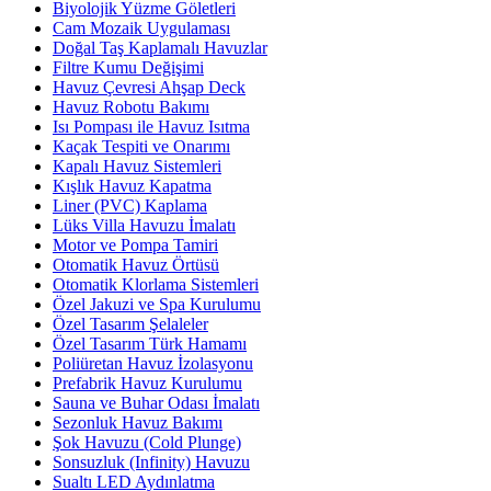
Biyolojik Yüzme Göletleri
Cam Mozaik Uygulaması
Doğal Taş Kaplamalı Havuzlar
Filtre Kumu Değişimi
Havuz Çevresi Ahşap Deck
Havuz Robotu Bakımı
Isı Pompası ile Havuz Isıtma
Kaçak Tespiti ve Onarımı
Kapalı Havuz Sistemleri
Kışlık Havuz Kapatma
Liner (PVC) Kaplama
Lüks Villa Havuzu İmalatı
Motor ve Pompa Tamiri
Otomatik Havuz Örtüsü
Otomatik Klorlama Sistemleri
Özel Jakuzi ve Spa Kurulumu
Özel Tasarım Şelaleler
Özel Tasarım Türk Hamamı
Poliüretan Havuz İzolasyonu
Prefabrik Havuz Kurulumu
Sauna ve Buhar Odası İmalatı
Sezonluk Havuz Bakımı
Şok Havuzu (Cold Plunge)
Sonsuzluk (Infinity) Havuzu
Sualtı LED Aydınlatma