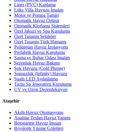
Liner (PVC) Kaplama
Lüks Villa Havuzu İmalatı
Motor ve Pompa Tamiri
Otomatik Havuz Örtüsü
Otomatik Klorlama Sistemleri
Özel Jakuzi ve Spa Kurulumu
Özel Tasarım Şelaleler
Özel Tasarım Türk Hamamı
Poliüretan Havuz İzolasyonu
Prefabrik Havuz Kurulumu
Sauna ve Buhar Odası İmalatı
Sezonluk Havuz Bakımı
Şok Havuzu (Cold Plunge)
Sonsuzluk (Infinity) Havuzu
Sualtı LED Aydınlatma
Tuzlu Su Jeneratörü Kurulumu
UV ve Ozon Dezenfeksiyon
Ataşehir
Akıllı Havuz Otomasyonu
Anahtar Teslim Havuz Yapımı
Betonarme Havuz İnşaatı
Biyolojik Yüzme Göletleri