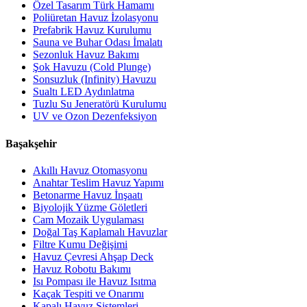
Özel Tasarım Türk Hamamı
Poliüretan Havuz İzolasyonu
Prefabrik Havuz Kurulumu
Sauna ve Buhar Odası İmalatı
Sezonluk Havuz Bakımı
Şok Havuzu (Cold Plunge)
Sonsuzluk (Infinity) Havuzu
Sualtı LED Aydınlatma
Tuzlu Su Jeneratörü Kurulumu
UV ve Ozon Dezenfeksiyon
Başakşehir
Akıllı Havuz Otomasyonu
Anahtar Teslim Havuz Yapımı
Betonarme Havuz İnşaatı
Biyolojik Yüzme Göletleri
Cam Mozaik Uygulaması
Doğal Taş Kaplamalı Havuzlar
Filtre Kumu Değişimi
Havuz Çevresi Ahşap Deck
Havuz Robotu Bakımı
Isı Pompası ile Havuz Isıtma
Kaçak Tespiti ve Onarımı
Kapalı Havuz Sistemleri