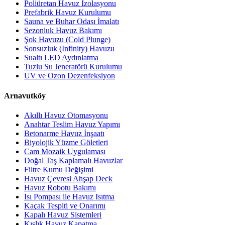
Poliüretan Havuz İzolasyonu
Prefabrik Havuz Kurulumu
Sauna ve Buhar Odası İmalatı
Sezonluk Havuz Bakımı
Şok Havuzu (Cold Plunge)
Sonsuzluk (Infinity) Havuzu
Sualtı LED Aydınlatma
Tuzlu Su Jeneratörü Kurulumu
UV ve Ozon Dezenfeksiyon
Arnavutköy
Akıllı Havuz Otomasyonu
Anahtar Teslim Havuz Yapımı
Betonarme Havuz İnşaatı
Biyolojik Yüzme Göletleri
Cam Mozaik Uygulaması
Doğal Taş Kaplamalı Havuzlar
Filtre Kumu Değişimi
Havuz Çevresi Ahşap Deck
Havuz Robotu Bakımı
Isı Pompası ile Havuz Isıtma
Kaçak Tespiti ve Onarımı
Kapalı Havuz Sistemleri
Kışlık Havuz Kapatma