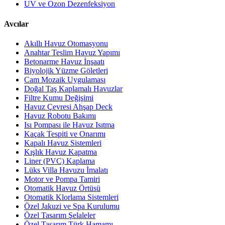
UV ve Ozon Dezenfeksiyon
Avcılar
Akıllı Havuz Otomasyonu
Anahtar Teslim Havuz Yapımı
Betonarme Havuz İnşaatı
Biyolojik Yüzme Göletleri
Cam Mozaik Uygulaması
Doğal Taş Kaplamalı Havuzlar
Filtre Kumu Değişimi
Havuz Çevresi Ahşap Deck
Havuz Robotu Bakımı
Isı Pompası ile Havuz Isıtma
Kaçak Tespiti ve Onarımı
Kapalı Havuz Sistemleri
Kışlık Havuz Kapatma
Liner (PVC) Kaplama
Lüks Villa Havuzu İmalatı
Motor ve Pompa Tamiri
Otomatik Havuz Örtüsü
Otomatik Klorlama Sistemleri
Özel Jakuzi ve Spa Kurulumu
Özel Tasarım Şelaleler
Özel Tasarım Türk Hamamı