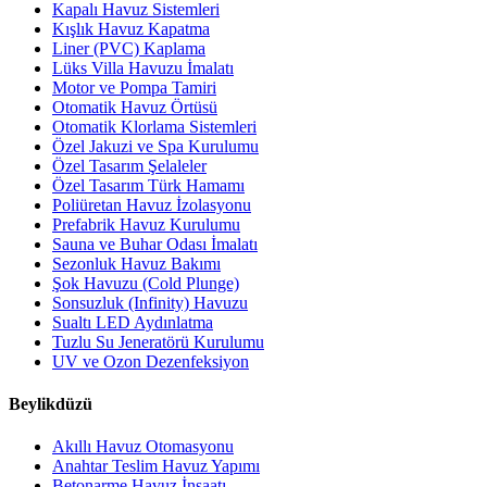
Kapalı Havuz Sistemleri
Kışlık Havuz Kapatma
Liner (PVC) Kaplama
Lüks Villa Havuzu İmalatı
Motor ve Pompa Tamiri
Otomatik Havuz Örtüsü
Otomatik Klorlama Sistemleri
Özel Jakuzi ve Spa Kurulumu
Özel Tasarım Şelaleler
Özel Tasarım Türk Hamamı
Poliüretan Havuz İzolasyonu
Prefabrik Havuz Kurulumu
Sauna ve Buhar Odası İmalatı
Sezonluk Havuz Bakımı
Şok Havuzu (Cold Plunge)
Sonsuzluk (Infinity) Havuzu
Sualtı LED Aydınlatma
Tuzlu Su Jeneratörü Kurulumu
UV ve Ozon Dezenfeksiyon
Beylikdüzü
Akıllı Havuz Otomasyonu
Anahtar Teslim Havuz Yapımı
Betonarme Havuz İnşaatı