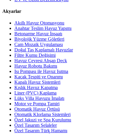
Akyarlar
Akıllı Havuz Otomasyonu
Anahtar Teslim Havuz Yapımı
Betonarme Havuz İnşaatı
Biyolojik Yüzme Göletleri
Cam Mozaik Uygulaması
Doğal Taş Kaplamalı Havuzlar
Filtre Kumu Değişimi
Havuz Çevresi Ahşap Deck
Havuz Robotu Bakımı
Isı Pompası ile Havuz Isıtma
Kaçak Tespiti ve Onarımı
Kapalı Havuz Sistemleri
Kışlık Havuz Kapatma
Liner (PVC) Kaplama
Lüks Villa Havuzu İmalatı
Motor ve Pompa Tamiri
Otomatik Havuz Örtüsü
Otomatik Klorlama Sistemleri
Özel Jakuzi ve Spa Kurulumu
Özel Tasarım Şelaleler
Özel Tasarım Türk Hamamı