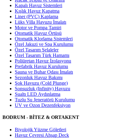
Kapalı Havuz Sistemleri
Kışlık Havuz Kapatma
Liner (PVC) Kaplama
Lüks Villa Havuzu İmalatı
Motor ve Pompa Tamiri
Otomatik Havuz Örtüsü
Otomatik Klorlama Sistemleri
Özel Jakuzi ve Spa Kurulumu
Özel Tasarım Şelaleler
Özel Tasarım Türk Hamamı
Poliüretan Havuz İzolasyonu
Prefabrik Havuz Kurulumu
Sauna ve Buhar Odası İmalatı
Sezonluk Havuz Bakımı
Şok Havuzu (Cold Plunge)
Sonsuzluk (Infinity) Havuzu
Sualtı LED Aydınlatma
Tuzlu Su Jeneratörü Kurulumu
UV ve Ozon Dezenfeksiyon
BODRUM - BİTEZ & ORTAKENT
Biyolojik Yüzme Göletleri
Havuz Çevresi Ahşap Deck