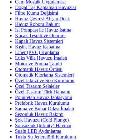
Cam Mozaik Uygulaması
Doğal Taş Kaplamalı Havuzlar
Filtre Kumu Değişimi
Havuz Çevresi Ahşap Deck
Havuz Robotu Bakımı
Isı Pompası ile Havuz Isıtma
Kaçak Tespiti ve Onarımı
Kapalı Havuz Sistemleri
Kışlık Havuz Kapatma
Liner (PVC) Kaplama
Lüks Villa Havuzu İmalatı
Motor ve Pompa Tamiri
Otomatik Havuz Örtüsü
Otomatik Klorlama Sistemleri
Özel Jakuzi ve Spa Kurulumu
Özel Tasarım Şelaleler
Özel Tasarım Türk Hamamı
Poliüretan Havuz İzolasyonu
Prefabrik Havuz Kurulumu
Sauna ve Buhar Odası İmalatı
Sezonluk Havuz Bakımı
Şok Havuzu (Cold Plunge)
Sonsuzluk (Infinity) Havuzu
Sualtı LED Aydınlatma
Tuzlu Su Jeneratörü Kurulumu