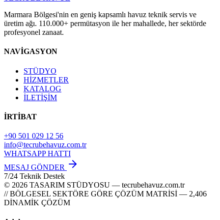
Marmara Bölgesi'nin en geniş kapsamlı havuz teknik servis ve
üretim ağı. 110.000+ permütasyon ile her mahallede, her sektörde
profesyonel zanaat.
NAVİGASYON
STÜDYO
HİZMETLER
KATALOG
İLETİŞİM
İRTİBAT
+90 501 029 12 56
info@tecrubehavuz.com.tr
WHATSAPP HATTI
MESAJ GÖNDER
7/24 Teknik Destek
© 2026 TASARIM STÜDYOSU — tecrubehavuz.com.tr
// BÖLGESEL SEKTÖRE GÖRE ÇÖZÜM MATRİSİ — 2,406
DİNAMİK ÇÖZÜM