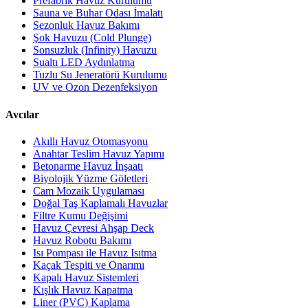
Prefabrik Havuz Kurulumu
Sauna ve Buhar Odası İmalatı
Sezonluk Havuz Bakımı
Şok Havuzu (Cold Plunge)
Sonsuzluk (Infinity) Havuzu
Sualtı LED Aydınlatma
Tuzlu Su Jeneratörü Kurulumu
UV ve Ozon Dezenfeksiyon
Avcılar
Akıllı Havuz Otomasyonu
Anahtar Teslim Havuz Yapımı
Betonarme Havuz İnşaatı
Biyolojik Yüzme Göletleri
Cam Mozaik Uygulaması
Doğal Taş Kaplamalı Havuzlar
Filtre Kumu Değişimi
Havuz Çevresi Ahşap Deck
Havuz Robotu Bakımı
Isı Pompası ile Havuz Isıtma
Kaçak Tespiti ve Onarımı
Kapalı Havuz Sistemleri
Kışlık Havuz Kapatma
Liner (PVC) Kaplama