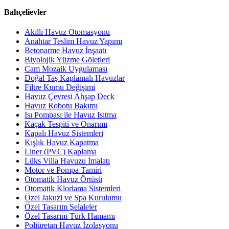
Bahçelievler
Akıllı Havuz Otomasyonu
Anahtar Teslim Havuz Yapımı
Betonarme Havuz İnşaatı
Biyolojik Yüzme Göletleri
Cam Mozaik Uygulaması
Doğal Taş Kaplamalı Havuzlar
Filtre Kumu Değişimi
Havuz Çevresi Ahşap Deck
Havuz Robotu Bakımı
Isı Pompası ile Havuz Isıtma
Kaçak Tespiti ve Onarımı
Kapalı Havuz Sistemleri
Kışlık Havuz Kapatma
Liner (PVC) Kaplama
Lüks Villa Havuzu İmalatı
Motor ve Pompa Tamiri
Otomatik Havuz Örtüsü
Otomatik Klorlama Sistemleri
Özel Jakuzi ve Spa Kurulumu
Özel Tasarım Şelaleler
Özel Tasarım Türk Hamamı
Poliüretan Havuz İzolasyonu