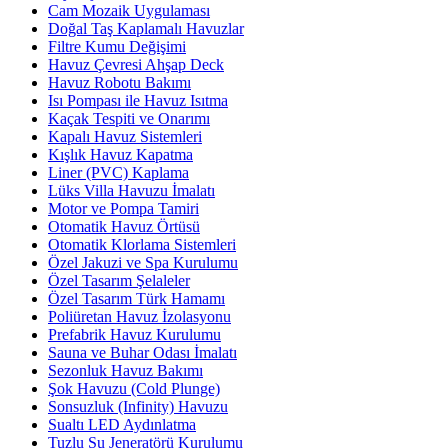
Cam Mozaik Uygulaması
Doğal Taş Kaplamalı Havuzlar
Filtre Kumu Değişimi
Havuz Çevresi Ahşap Deck
Havuz Robotu Bakımı
Isı Pompası ile Havuz Isıtma
Kaçak Tespiti ve Onarımı
Kapalı Havuz Sistemleri
Kışlık Havuz Kapatma
Liner (PVC) Kaplama
Lüks Villa Havuzu İmalatı
Motor ve Pompa Tamiri
Otomatik Havuz Örtüsü
Otomatik Klorlama Sistemleri
Özel Jakuzi ve Spa Kurulumu
Özel Tasarım Şelaleler
Özel Tasarım Türk Hamamı
Poliüretan Havuz İzolasyonu
Prefabrik Havuz Kurulumu
Sauna ve Buhar Odası İmalatı
Sezonluk Havuz Bakımı
Şok Havuzu (Cold Plunge)
Sonsuzluk (Infinity) Havuzu
Sualtı LED Aydınlatma
Tuzlu Su Jeneratörü Kurulumu