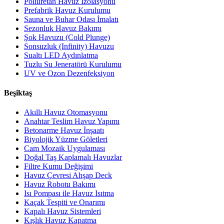
Poliüretan Havuz İzolasyonu
Prefabrik Havuz Kurulumu
Sauna ve Buhar Odası İmalatı
Sezonluk Havuz Bakımı
Şok Havuzu (Cold Plunge)
Sonsuzluk (Infinity) Havuzu
Sualtı LED Aydınlatma
Tuzlu Su Jeneratörü Kurulumu
UV ve Ozon Dezenfeksiyon
Beşiktaş
Akıllı Havuz Otomasyonu
Anahtar Teslim Havuz Yapımı
Betonarme Havuz İnşaatı
Biyolojik Yüzme Göletleri
Cam Mozaik Uygulaması
Doğal Taş Kaplamalı Havuzlar
Filtre Kumu Değişimi
Havuz Çevresi Ahşap Deck
Havuz Robotu Bakımı
Isı Pompası ile Havuz Isıtma
Kaçak Tespiti ve Onarımı
Kapalı Havuz Sistemleri
Kışlık Havuz Kapatma