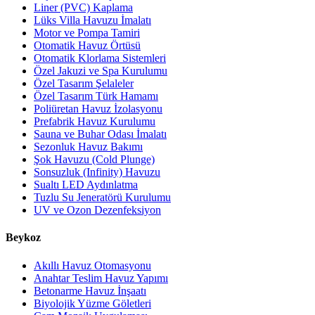
Liner (PVC) Kaplama
Lüks Villa Havuzu İmalatı
Motor ve Pompa Tamiri
Otomatik Havuz Örtüsü
Otomatik Klorlama Sistemleri
Özel Jakuzi ve Spa Kurulumu
Özel Tasarım Şelaleler
Özel Tasarım Türk Hamamı
Poliüretan Havuz İzolasyonu
Prefabrik Havuz Kurulumu
Sauna ve Buhar Odası İmalatı
Sezonluk Havuz Bakımı
Şok Havuzu (Cold Plunge)
Sonsuzluk (Infinity) Havuzu
Sualtı LED Aydınlatma
Tuzlu Su Jeneratörü Kurulumu
UV ve Ozon Dezenfeksiyon
Beykoz
Akıllı Havuz Otomasyonu
Anahtar Teslim Havuz Yapımı
Betonarme Havuz İnşaatı
Biyolojik Yüzme Göletleri