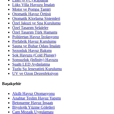
Liner (PVC) Kaplama
Lüks Villa Havuzu İmalatı
Motor ve Pompa Tamiri
Otomatik Havuz Örtüsü
Otomatik Klorlama Sistemleri
Özel Jakuzi ve Spa Kurulumu
Özel Tasarım Şelaleler
Özel Tasarım Türk Hamamı
Poliüretan Havuz İzolasyonu
Prefabrik Havuz Kurulumu
Sauna ve Buhar Odası İmalatı
Sezonluk Havuz Bakımı
Şok Havuzu (Cold Plunge)
Sonsuzluk (Infinity) Havuzu
Sualtı LED Aydınlatma
Tuzlu Su Jeneratörü Kurulumu
UV ve Ozon Dezenfeksiyon
Başakşehir
Akıllı Havuz Otomasyonu
Anahtar Teslim Havuz Yapımı
Betonarme Havuz İnşaatı
Biyolojik Yüzme Göletleri
Cam Mozaik Uygulaması