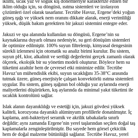
iklimi, sıcak yaz ve soğuk kış dönemleriyle karakterize edilen bir
iklim olduğu için, su döngüsü, ısıtma sistemleri ve izolasyon
çözümleri özel olarak tasarlanır. Tecrübe Havuz, Ergene’deki yoğun
güneş ışığı ve yüksek nem oranını dikkate alarak, enerji verimliliği
yüksek, düşük bakım gerektiren bir jakuzi sistemini entegre eder.
Jakuzi ve spa alanında kullanılan su döngüsü, Ergene’nin su
kaynaklarına duyarlı olması nedeniyle, su geri dönüşüm sistemleri
ile optimize edilmiştir. 100% suyun filtrelenip, kimyasal dengesinin
sürekli izlenmesi için otomatik su analiz birimi kurulur. Bu sistem,
suyun pH, klor, alkalinit ve sertliği değerlerini gerçek zamanlı olarak
ölçerek, ekolojik bir su yönetim modeli oluşturur. Böylece hem su
tüketimi azaltılır hem de çevresel etki minimize edilir. Tecrübe
Havuz’un mühendislik ekibi, suyun sıcaklığını 35-38°C arasında
tutmak üzere, güneş enerjisiyle çalışan konvektörlü ısıtma sistemleri
uygular. Bu sistem, güneş ışığının bol olduğu yaz aylarında enerji
maliyetlerini düşürürken, kış aylarında da minimal yakıt tüketimi ile
sıcaklık kontrolünü sağlar.
Islak alanın dayanıklılığı ve estetiği için, jakuzi gövdesi yüksek
kaliteli, korozyona dayanıklı alüminyum profillerle donatılmıştır. İç
kaplama, anti-bakteriyel seramik ve akrilik tabakalarla sınırlı
değildir; aynı zamanda Ergene’nin yerel taşlarından seçilen doğal taş
kaplamalarla zenginleştirilmiştir. Bu sayede hem görsel çekicilik
hem de doğal malzeme bütünlüğü sağlanır. Tecrübe Havuz, yerel