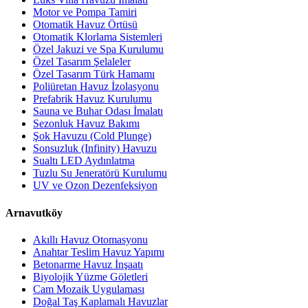
Motor ve Pompa Tamiri
Otomatik Havuz Örtüsü
Otomatik Klorlama Sistemleri
Özel Jakuzi ve Spa Kurulumu
Özel Tasarım Şelaleler
Özel Tasarım Türk Hamamı
Poliüretan Havuz İzolasyonu
Prefabrik Havuz Kurulumu
Sauna ve Buhar Odası İmalatı
Sezonluk Havuz Bakımı
Şok Havuzu (Cold Plunge)
Sonsuzluk (Infinity) Havuzu
Sualtı LED Aydınlatma
Tuzlu Su Jeneratörü Kurulumu
UV ve Ozon Dezenfeksiyon
Arnavutköy
Akıllı Havuz Otomasyonu
Anahtar Teslim Havuz Yapımı
Betonarme Havuz İnşaatı
Biyolojik Yüzme Göletleri
Cam Mozaik Uygulaması
Doğal Taş Kaplamalı Havuzlar