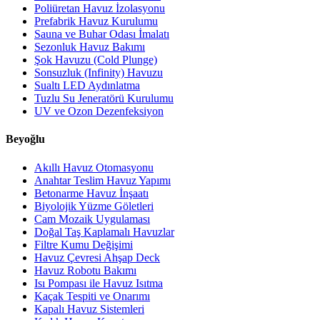
Poliüretan Havuz İzolasyonu
Prefabrik Havuz Kurulumu
Sauna ve Buhar Odası İmalatı
Sezonluk Havuz Bakımı
Şok Havuzu (Cold Plunge)
Sonsuzluk (Infinity) Havuzu
Sualtı LED Aydınlatma
Tuzlu Su Jeneratörü Kurulumu
UV ve Ozon Dezenfeksiyon
Beyoğlu
Akıllı Havuz Otomasyonu
Anahtar Teslim Havuz Yapımı
Betonarme Havuz İnşaatı
Biyolojik Yüzme Göletleri
Cam Mozaik Uygulaması
Doğal Taş Kaplamalı Havuzlar
Filtre Kumu Değişimi
Havuz Çevresi Ahşap Deck
Havuz Robotu Bakımı
Isı Pompası ile Havuz Isıtma
Kaçak Tespiti ve Onarımı
Kapalı Havuz Sistemleri