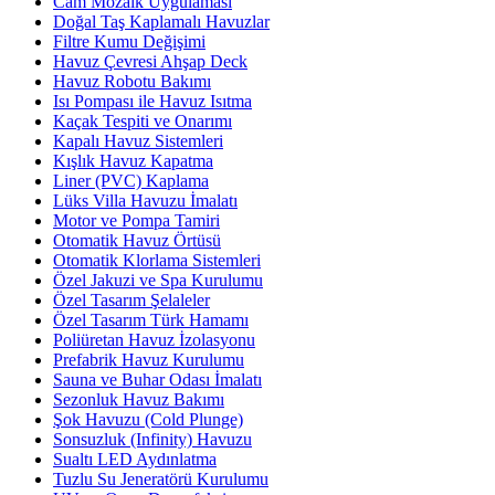
Cam Mozaik Uygulaması
Doğal Taş Kaplamalı Havuzlar
Filtre Kumu Değişimi
Havuz Çevresi Ahşap Deck
Havuz Robotu Bakımı
Isı Pompası ile Havuz Isıtma
Kaçak Tespiti ve Onarımı
Kapalı Havuz Sistemleri
Kışlık Havuz Kapatma
Liner (PVC) Kaplama
Lüks Villa Havuzu İmalatı
Motor ve Pompa Tamiri
Otomatik Havuz Örtüsü
Otomatik Klorlama Sistemleri
Özel Jakuzi ve Spa Kurulumu
Özel Tasarım Şelaleler
Özel Tasarım Türk Hamamı
Poliüretan Havuz İzolasyonu
Prefabrik Havuz Kurulumu
Sauna ve Buhar Odası İmalatı
Sezonluk Havuz Bakımı
Şok Havuzu (Cold Plunge)
Sonsuzluk (Infinity) Havuzu
Sualtı LED Aydınlatma
Tuzlu Su Jeneratörü Kurulumu