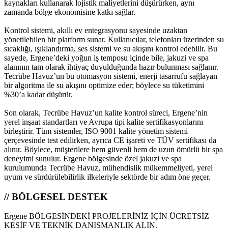
kaynakları kullanarak lojistik maliyetlerini düşürürken, aynı
zamanda bölge ekonomisine katkı sağlar.
Kontrol sistemi, akıllı ev entegrasyonu sayesinde uzaktan
yönetilebilen bir platform sunar. Kullanıcılar, telefonları üzerinden su
sıcaklığı, ışıklandırma, ses sistemi ve su akışını kontrol edebilir. Bu
sayede, Ergene’deki yoğun iş temposu içinde bile, jakuzi ve spa
alanının tam olarak ihtiyaç duyulduğunda hazır bulunması sağlanır.
Tecrübe Havuz’un bu otomasyon sistemi, enerji tasarrufu sağlayan
bir algoritma ile su akışını optimize eder; böylece su tüketimini
%30’a kadar düşürür.
Son olarak, Tecrübe Havuz’un kalite kontrol süreci, Ergene’nin
yerel inşaat standartları ve Avrupa tipi kalite sertifikasyonlarını
birleştirir. Tüm sistemler, ISO 9001 kalite yönetim sistemi
çerçevesinde test edilirken, ayrıca CE işareti ve TÜV sertifikası da
alınır. Böylece, müşterilere hem güvenli hem de uzun ömürlü bir spa
deneyimi sunulur. Ergene bölgesinde özel jakuzi ve spa
kurulumunda Tecrübe Havuz, mühendislik mükemmeliyeti, yerel
uyum ve sürdürülebilirlik ilkeleriyle sektörde bir adım öne geçer.
// BÖLGESEL DESTEK
Ergene BÖLGESİNDEKİ PROJELERİNİZ İÇİN ÜCRETSİZ
KEŞİF VE TEKNİK DANIŞMANLIK ALIN.