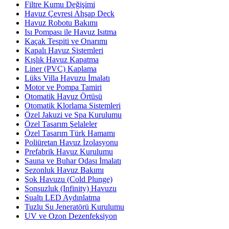
Filtre Kumu Değişimi
Havuz Çevresi Ahşap Deck
Havuz Robotu Bakımı
Isı Pompası ile Havuz Isıtma
Kaçak Tespiti ve Onarımı
Kapalı Havuz Sistemleri
Kışlık Havuz Kapatma
Liner (PVC) Kaplama
Lüks Villa Havuzu İmalatı
Motor ve Pompa Tamiri
Otomatik Havuz Örtüsü
Otomatik Klorlama Sistemleri
Özel Jakuzi ve Spa Kurulumu
Özel Tasarım Şelaleler
Özel Tasarım Türk Hamamı
Poliüretan Havuz İzolasyonu
Prefabrik Havuz Kurulumu
Sauna ve Buhar Odası İmalatı
Sezonluk Havuz Bakımı
Şok Havuzu (Cold Plunge)
Sonsuzluk (Infinity) Havuzu
Sualtı LED Aydınlatma
Tuzlu Su Jeneratörü Kurulumu
UV ve Ozon Dezenfeksiyon