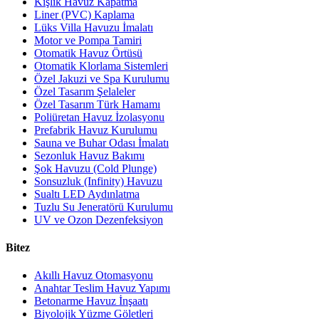
Kışlık Havuz Kapatma
Liner (PVC) Kaplama
Lüks Villa Havuzu İmalatı
Motor ve Pompa Tamiri
Otomatik Havuz Örtüsü
Otomatik Klorlama Sistemleri
Özel Jakuzi ve Spa Kurulumu
Özel Tasarım Şelaleler
Özel Tasarım Türk Hamamı
Poliüretan Havuz İzolasyonu
Prefabrik Havuz Kurulumu
Sauna ve Buhar Odası İmalatı
Sezonluk Havuz Bakımı
Şok Havuzu (Cold Plunge)
Sonsuzluk (Infinity) Havuzu
Sualtı LED Aydınlatma
Tuzlu Su Jeneratörü Kurulumu
UV ve Ozon Dezenfeksiyon
Bitez
Akıllı Havuz Otomasyonu
Anahtar Teslim Havuz Yapımı
Betonarme Havuz İnşaatı
Biyolojik Yüzme Göletleri