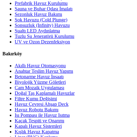
Prefabrik Havuz Kurulumu
Sauna ve Buhar Odası İmalatı
Sezonluk Havuz Bakımı
Şok Havuzu (Cold Plunge)
Sonsuzluk (Infinity) Havuzu
Sualtı LED Aydınlatma
Tuzlu Su Jeneratörü Kurulumu
UV ve Ozon Dezenfeksiyon
Bakırköy
Akıllı Havuz Otomasyonu
Anahtar Teslim Havuz Yapımı
Betonarme Havuz İnşaatı
Biyolojik Yüzme Göletleri
Cam Mozaik Uygulaması
Doğal Taş Kaplamalı Havuzlar
Filtre Kumu Değişimi
Havuz Çevresi Ahşap Deck
Havuz Robotu Bakımı
Isı Pompası ile Havuz Isıtma
Kaçak Tespiti ve Onarımı
Kapalı Havuz Sistemleri
Kışlık Havuz Kapatma