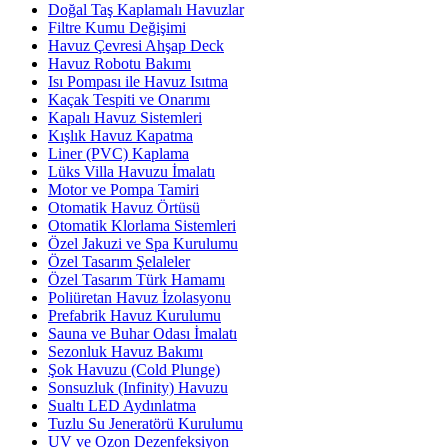
Doğal Taş Kaplamalı Havuzlar
Filtre Kumu Değişimi
Havuz Çevresi Ahşap Deck
Havuz Robotu Bakımı
Isı Pompası ile Havuz Isıtma
Kaçak Tespiti ve Onarımı
Kapalı Havuz Sistemleri
Kışlık Havuz Kapatma
Liner (PVC) Kaplama
Lüks Villa Havuzu İmalatı
Motor ve Pompa Tamiri
Otomatik Havuz Örtüsü
Otomatik Klorlama Sistemleri
Özel Jakuzi ve Spa Kurulumu
Özel Tasarım Şelaleler
Özel Tasarım Türk Hamamı
Poliüretan Havuz İzolasyonu
Prefabrik Havuz Kurulumu
Sauna ve Buhar Odası İmalatı
Sezonluk Havuz Bakımı
Şok Havuzu (Cold Plunge)
Sonsuzluk (Infinity) Havuzu
Sualtı LED Aydınlatma
Tuzlu Su Jeneratörü Kurulumu
UV ve Ozon Dezenfeksiyon