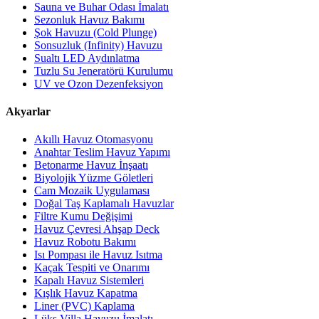
Sauna ve Buhar Odası İmalatı
Sezonluk Havuz Bakımı
Şok Havuzu (Cold Plunge)
Sonsuzluk (Infinity) Havuzu
Sualtı LED Aydınlatma
Tuzlu Su Jeneratörü Kurulumu
UV ve Ozon Dezenfeksiyon
Akyarlar
Akıllı Havuz Otomasyonu
Anahtar Teslim Havuz Yapımı
Betonarme Havuz İnşaatı
Biyolojik Yüzme Göletleri
Cam Mozaik Uygulaması
Doğal Taş Kaplamalı Havuzlar
Filtre Kumu Değişimi
Havuz Çevresi Ahşap Deck
Havuz Robotu Bakımı
Isı Pompası ile Havuz Isıtma
Kaçak Tespiti ve Onarımı
Kapalı Havuz Sistemleri
Kışlık Havuz Kapatma
Liner (PVC) Kaplama
Lüks Villa Havuzu İmalatı