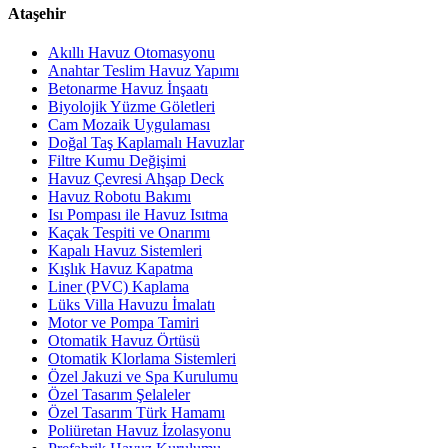
Ataşehir
Akıllı Havuz Otomasyonu
Anahtar Teslim Havuz Yapımı
Betonarme Havuz İnşaatı
Biyolojik Yüzme Göletleri
Cam Mozaik Uygulaması
Doğal Taş Kaplamalı Havuzlar
Filtre Kumu Değişimi
Havuz Çevresi Ahşap Deck
Havuz Robotu Bakımı
Isı Pompası ile Havuz Isıtma
Kaçak Tespiti ve Onarımı
Kapalı Havuz Sistemleri
Kışlık Havuz Kapatma
Liner (PVC) Kaplama
Lüks Villa Havuzu İmalatı
Motor ve Pompa Tamiri
Otomatik Havuz Örtüsü
Otomatik Klorlama Sistemleri
Özel Jakuzi ve Spa Kurulumu
Özel Tasarım Şelaleler
Özel Tasarım Türk Hamamı
Poliüretan Havuz İzolasyonu