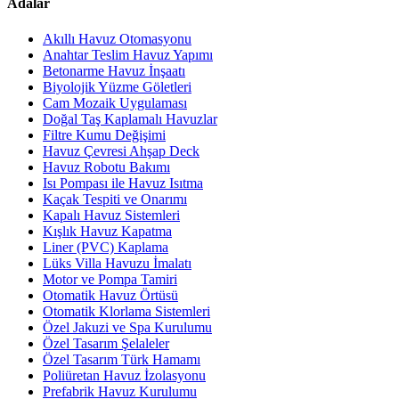
Adalar
Akıllı Havuz Otomasyonu
Anahtar Teslim Havuz Yapımı
Betonarme Havuz İnşaatı
Biyolojik Yüzme Göletleri
Cam Mozaik Uygulaması
Doğal Taş Kaplamalı Havuzlar
Filtre Kumu Değişimi
Havuz Çevresi Ahşap Deck
Havuz Robotu Bakımı
Isı Pompası ile Havuz Isıtma
Kaçak Tespiti ve Onarımı
Kapalı Havuz Sistemleri
Kışlık Havuz Kapatma
Liner (PVC) Kaplama
Lüks Villa Havuzu İmalatı
Motor ve Pompa Tamiri
Otomatik Havuz Örtüsü
Otomatik Klorlama Sistemleri
Özel Jakuzi ve Spa Kurulumu
Özel Tasarım Şelaleler
Özel Tasarım Türk Hamamı
Poliüretan Havuz İzolasyonu
Prefabrik Havuz Kurulumu