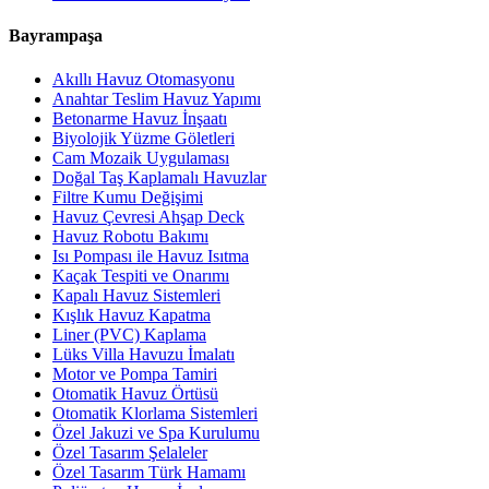
Bayrampaşa
Akıllı Havuz Otomasyonu
Anahtar Teslim Havuz Yapımı
Betonarme Havuz İnşaatı
Biyolojik Yüzme Göletleri
Cam Mozaik Uygulaması
Doğal Taş Kaplamalı Havuzlar
Filtre Kumu Değişimi
Havuz Çevresi Ahşap Deck
Havuz Robotu Bakımı
Isı Pompası ile Havuz Isıtma
Kaçak Tespiti ve Onarımı
Kapalı Havuz Sistemleri
Kışlık Havuz Kapatma
Liner (PVC) Kaplama
Lüks Villa Havuzu İmalatı
Motor ve Pompa Tamiri
Otomatik Havuz Örtüsü
Otomatik Klorlama Sistemleri
Özel Jakuzi ve Spa Kurulumu
Özel Tasarım Şelaleler
Özel Tasarım Türk Hamamı