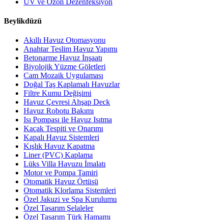
UV ve Ozon Dezenfeksiyon
Beylikdüzü
Akıllı Havuz Otomasyonu
Anahtar Teslim Havuz Yapımı
Betonarme Havuz İnşaatı
Biyolojik Yüzme Göletleri
Cam Mozaik Uygulaması
Doğal Taş Kaplamalı Havuzlar
Filtre Kumu Değişimi
Havuz Çevresi Ahşap Deck
Havuz Robotu Bakımı
Isı Pompası ile Havuz Isıtma
Kaçak Tespiti ve Onarımı
Kapalı Havuz Sistemleri
Kışlık Havuz Kapatma
Liner (PVC) Kaplama
Lüks Villa Havuzu İmalatı
Motor ve Pompa Tamiri
Otomatik Havuz Örtüsü
Otomatik Klorlama Sistemleri
Özel Jakuzi ve Spa Kurulumu
Özel Tasarım Şelaleler
Özel Tasarım Türk Hamamı