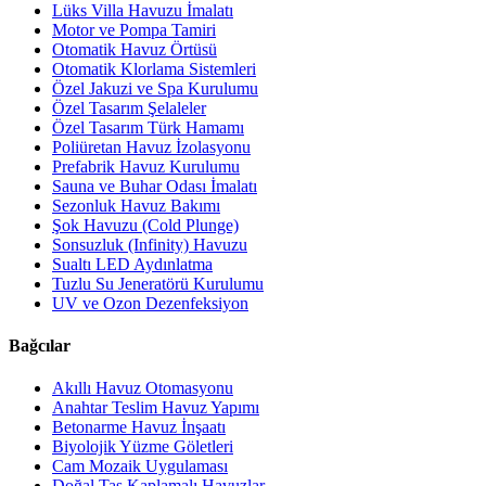
Lüks Villa Havuzu İmalatı
Motor ve Pompa Tamiri
Otomatik Havuz Örtüsü
Otomatik Klorlama Sistemleri
Özel Jakuzi ve Spa Kurulumu
Özel Tasarım Şelaleler
Özel Tasarım Türk Hamamı
Poliüretan Havuz İzolasyonu
Prefabrik Havuz Kurulumu
Sauna ve Buhar Odası İmalatı
Sezonluk Havuz Bakımı
Şok Havuzu (Cold Plunge)
Sonsuzluk (Infinity) Havuzu
Sualtı LED Aydınlatma
Tuzlu Su Jeneratörü Kurulumu
UV ve Ozon Dezenfeksiyon
Bağcılar
Akıllı Havuz Otomasyonu
Anahtar Teslim Havuz Yapımı
Betonarme Havuz İnşaatı
Biyolojik Yüzme Göletleri
Cam Mozaik Uygulaması
Doğal Taş Kaplamalı Havuzlar