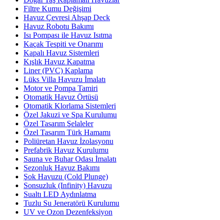
Filtre Kumu Değişimi
Havuz Çevresi Ahşap Deck
Havuz Robotu Bakımı
Isı Pompası ile Havuz Isıtma
Kaçak Tespiti ve Onarımı
Kapalı Havuz Sistemleri
Kışlık Havuz Kapatma
Liner (PVC) Kaplama
Lüks Villa Havuzu İmalatı
Motor ve Pompa Tamiri
Otomatik Havuz Örtüsü
Otomatik Klorlama Sistemleri
Özel Jakuzi ve Spa Kurulumu
Özel Tasarım Şelaleler
Özel Tasarım Türk Hamamı
Poliüretan Havuz İzolasyonu
Prefabrik Havuz Kurulumu
Sauna ve Buhar Odası İmalatı
Sezonluk Havuz Bakımı
Şok Havuzu (Cold Plunge)
Sonsuzluk (Infinity) Havuzu
Sualtı LED Aydınlatma
Tuzlu Su Jeneratörü Kurulumu
UV ve Ozon Dezenfeksiyon