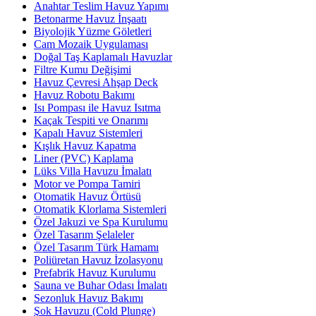
Anahtar Teslim Havuz Yapımı
Betonarme Havuz İnşaatı
Biyolojik Yüzme Göletleri
Cam Mozaik Uygulaması
Doğal Taş Kaplamalı Havuzlar
Filtre Kumu Değişimi
Havuz Çevresi Ahşap Deck
Havuz Robotu Bakımı
Isı Pompası ile Havuz Isıtma
Kaçak Tespiti ve Onarımı
Kapalı Havuz Sistemleri
Kışlık Havuz Kapatma
Liner (PVC) Kaplama
Lüks Villa Havuzu İmalatı
Motor ve Pompa Tamiri
Otomatik Havuz Örtüsü
Otomatik Klorlama Sistemleri
Özel Jakuzi ve Spa Kurulumu
Özel Tasarım Şelaleler
Özel Tasarım Türk Hamamı
Poliüretan Havuz İzolasyonu
Prefabrik Havuz Kurulumu
Sauna ve Buhar Odası İmalatı
Sezonluk Havuz Bakımı
Şok Havuzu (Cold Plunge)