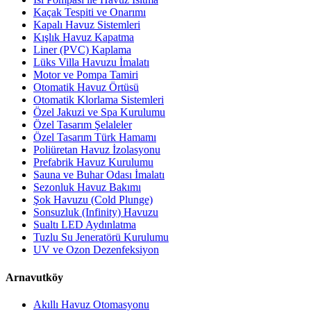
Kaçak Tespiti ve Onarımı
Kapalı Havuz Sistemleri
Kışlık Havuz Kapatma
Liner (PVC) Kaplama
Lüks Villa Havuzu İmalatı
Motor ve Pompa Tamiri
Otomatik Havuz Örtüsü
Otomatik Klorlama Sistemleri
Özel Jakuzi ve Spa Kurulumu
Özel Tasarım Şelaleler
Özel Tasarım Türk Hamamı
Poliüretan Havuz İzolasyonu
Prefabrik Havuz Kurulumu
Sauna ve Buhar Odası İmalatı
Sezonluk Havuz Bakımı
Şok Havuzu (Cold Plunge)
Sonsuzluk (Infinity) Havuzu
Sualtı LED Aydınlatma
Tuzlu Su Jeneratörü Kurulumu
UV ve Ozon Dezenfeksiyon
Arnavutköy
Akıllı Havuz Otomasyonu