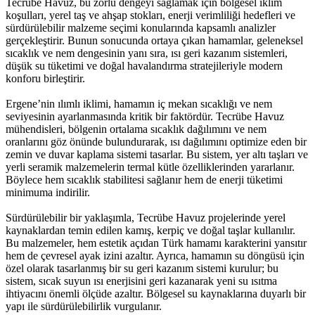
Tecrübe Havuz, bu zorlu dengeyi sağlamak için bölgesel iklim
koşulları, yerel taş ve ahşap stokları, enerji verimliliği hedefleri ve
sürdürülebilir malzeme seçimi konularında kapsamlı analizler
gerçekleştirir. Bunun sonucunda ortaya çıkan hamamlar, geleneksel
sıcaklık ve nem dengesinin yanı sıra, ısı geri kazanım sistemleri,
düşük su tüketimi ve doğal havalandırma stratejileriyle modern
konforu birleştirir.
Ergene’nin ılımlı iklimi, hamamın iç mekan sıcaklığı ve nem
seviyesinin ayarlanmasında kritik bir faktördür. Tecrübe Havuz
mühendisleri, bölgenin ortalama sıcaklık dağılımını ve nem
oranlarını göz önünde bulundurarak, ısı dağılımını optimize eden bir
zemin ve duvar kaplama sistemi tasarlar. Bu sistem, yer altı taşları ve
yerli seramik malzemelerin termal kütle özelliklerinden yararlanır.
Böylece hem sıcaklık stabilitesi sağlanır hem de enerji tüketimi
minimuma indirilir.
Sürdürülebilir bir yaklaşımla, Tecrübe Havuz projelerinde yerel
kaynaklardan temin edilen kamış, kerpiç ve doğal taşlar kullanılır.
Bu malzemeler, hem estetik açıdan Türk hamamı karakterini yansıtır
hem de çevresel ayak izini azaltır. Ayrıca, hamamın su döngüsü için
özel olarak tasarlanmış bir su geri kazanım sistemi kurulur; bu
sistem, sıcak suyun ısı enerjisini geri kazanarak yeni su ısıtma
ihtiyacını önemli ölçüde azaltır. Bölgesel su kaynaklarına duyarlı bir
yapı ile sürdürülebilirlik vurgulanır.