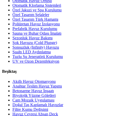
Otomatik Havuz Örtüsü
Otomatik Klorlama Sistemleri
Özel Jakuzi ve Spa Kurulumu
Özel Tasarım Şelaleler
Özel Tasarım Türk Hamamı
Poliüretan Havuz İzolasyonu
Prefabrik Havuz Kurulumu
Sauna ve Buhar Odası İmalatı
Sezonluk Havuz Bakımı
Şok Havuzu (Cold Plunge)
Sonsuzluk (Infinity) Havuzu
Sualtı LED Aydınlatma
Tuzlu Su Jeneratörü Kurulumu
UV ve Ozon Dezenfeksiyon
Beşiktaş
Akıllı Havuz Otomasyonu
Anahtar Teslim Havuz Yapımı
Betonarme Havuz İnşaatı
Biyolojik Yüzme Göletleri
Cam Mozaik Uygulaması
Doğal Taş Kaplamalı Havuzlar
Filtre Kumu Değişimi
Havuz Çevresi Ahşap Deck