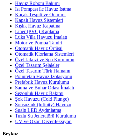
Havuz Robotu Bakımı
Isı Pompası ile Havuz Isıtma
Kaçak Tespiti ve Onarımı
Kapalı Havuz Sistemleri
Kışlık Havuz Kapatma
Liner (PVC) Kaplama
Lüks Villa Havuzu İmalatı
Motor ve Pompa Tamiri
Otomatik Havuz Örtüsü
Otomatik Klorlama Sistemleri
Özel Jakuzi ve Spa Kurulumu
Özel Tasarım Şelaleler
Özel Tasarım Türk Hamamı
Poliüretan Havuz İzolasyonu
Prefabrik Havuz Kurulumu
Sauna ve Buhar Odası İmalatı
Sezonluk Havuz Bakımı
Şok Havuzu (Cold Plunge)
Sonsuzluk (Infinity) Havuzu
Sualtı LED Aydınlatma
Tuzlu Su Jeneratörü Kurulumu
UV ve Ozon Dezenfeksiyon
Beykoz