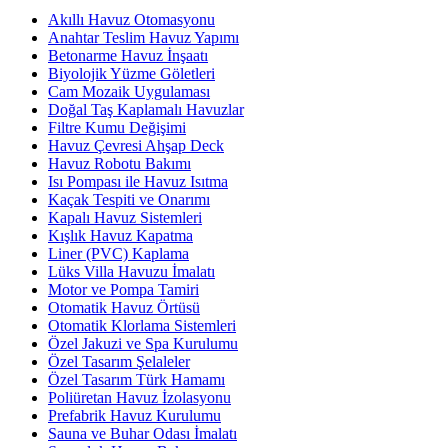
Akıllı Havuz Otomasyonu
Anahtar Teslim Havuz Yapımı
Betonarme Havuz İnşaatı
Biyolojik Yüzme Göletleri
Cam Mozaik Uygulaması
Doğal Taş Kaplamalı Havuzlar
Filtre Kumu Değişimi
Havuz Çevresi Ahşap Deck
Havuz Robotu Bakımı
Isı Pompası ile Havuz Isıtma
Kaçak Tespiti ve Onarımı
Kapalı Havuz Sistemleri
Kışlık Havuz Kapatma
Liner (PVC) Kaplama
Lüks Villa Havuzu İmalatı
Motor ve Pompa Tamiri
Otomatik Havuz Örtüsü
Otomatik Klorlama Sistemleri
Özel Jakuzi ve Spa Kurulumu
Özel Tasarım Şelaleler
Özel Tasarım Türk Hamamı
Poliüretan Havuz İzolasyonu
Prefabrik Havuz Kurulumu
Sauna ve Buhar Odası İmalatı