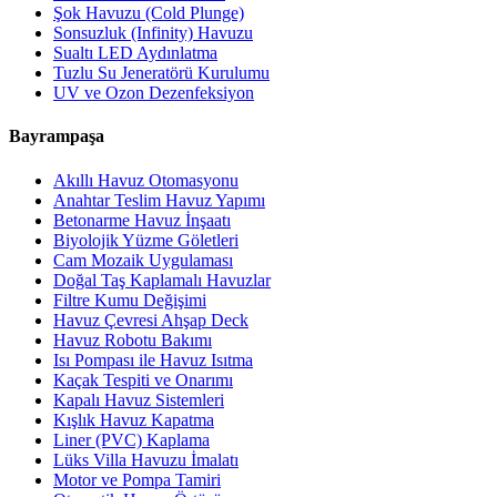
Şok Havuzu (Cold Plunge)
Sonsuzluk (Infinity) Havuzu
Sualtı LED Aydınlatma
Tuzlu Su Jeneratörü Kurulumu
UV ve Ozon Dezenfeksiyon
Bayrampaşa
Akıllı Havuz Otomasyonu
Anahtar Teslim Havuz Yapımı
Betonarme Havuz İnşaatı
Biyolojik Yüzme Göletleri
Cam Mozaik Uygulaması
Doğal Taş Kaplamalı Havuzlar
Filtre Kumu Değişimi
Havuz Çevresi Ahşap Deck
Havuz Robotu Bakımı
Isı Pompası ile Havuz Isıtma
Kaçak Tespiti ve Onarımı
Kapalı Havuz Sistemleri
Kışlık Havuz Kapatma
Liner (PVC) Kaplama
Lüks Villa Havuzu İmalatı
Motor ve Pompa Tamiri