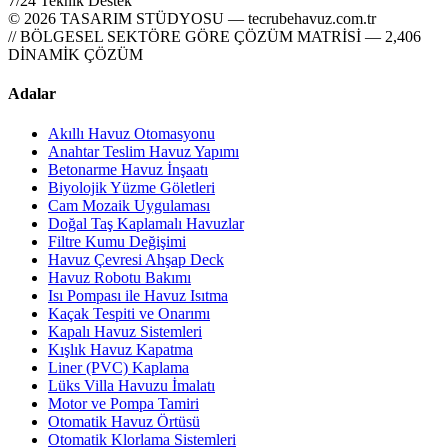
7/24 Teknik Destek
© 2026 TASARIM STÜDYOSU — tecrubehavuz.com.tr
// BÖLGESEL SEKTÖRE GÖRE ÇÖZÜM MATRİSİ — 2,406
DİNAMİK ÇÖZÜM
Adalar
Akıllı Havuz Otomasyonu
Anahtar Teslim Havuz Yapımı
Betonarme Havuz İnşaatı
Biyolojik Yüzme Göletleri
Cam Mozaik Uygulaması
Doğal Taş Kaplamalı Havuzlar
Filtre Kumu Değişimi
Havuz Çevresi Ahşap Deck
Havuz Robotu Bakımı
Isı Pompası ile Havuz Isıtma
Kaçak Tespiti ve Onarımı
Kapalı Havuz Sistemleri
Kışlık Havuz Kapatma
Liner (PVC) Kaplama
Lüks Villa Havuzu İmalatı
Motor ve Pompa Tamiri
Otomatik Havuz Örtüsü
Otomatik Klorlama Sistemleri