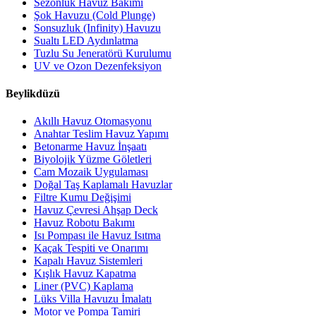
Sezonluk Havuz Bakımı
Şok Havuzu (Cold Plunge)
Sonsuzluk (Infinity) Havuzu
Sualtı LED Aydınlatma
Tuzlu Su Jeneratörü Kurulumu
UV ve Ozon Dezenfeksiyon
Beylikdüzü
Akıllı Havuz Otomasyonu
Anahtar Teslim Havuz Yapımı
Betonarme Havuz İnşaatı
Biyolojik Yüzme Göletleri
Cam Mozaik Uygulaması
Doğal Taş Kaplamalı Havuzlar
Filtre Kumu Değişimi
Havuz Çevresi Ahşap Deck
Havuz Robotu Bakımı
Isı Pompası ile Havuz Isıtma
Kaçak Tespiti ve Onarımı
Kapalı Havuz Sistemleri
Kışlık Havuz Kapatma
Liner (PVC) Kaplama
Lüks Villa Havuzu İmalatı
Motor ve Pompa Tamiri