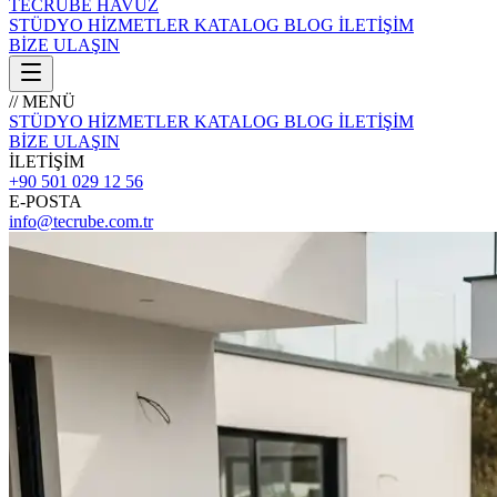
TECRÜBE
HAVUZ
STÜDYO
HİZMETLER
KATALOG
BLOG
İLETİŞİM
BİZE ULAŞIN
// MENÜ
STÜDYO
HİZMETLER
KATALOG
BLOG
İLETİŞİM
BİZE ULAŞIN
İLETİŞİM
+90 501 029 12 56
E-POSTA
info@tecrube.com.tr