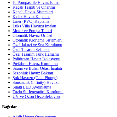
Isı Pompası ile Havuz Isıtma
Kaçak Tespiti ve Onarımı
Kapalı Havuz Sistemleri
Kışlık Havuz Kapatma
Liner (PVC) Kaplama
Lüks Villa Havuzu İmalatı
Motor ve Pompa Tamiri
Otomatik Havuz Örtüsü
Otomatik Klorlama Sistemleri
Özel Jakuzi ve Spa Kurulumu
Özel Tasarım Şelaleler
Özel Tasarım Türk Hamamı
Poliüretan Havuz İzolasyonu
Prefabrik Havuz Kurulumu
Sauna ve Buhar Odası İmalatı
Sezonluk Havuz Bakımı
Şok Havuzu (Cold Plunge)
Sonsuzluk (Infinity) Havuzu
Sualtı LED Aydınlatma
Tuzlu Su Jeneratörü Kurulumu
UV ve Ozon Dezenfeksiyon
Bağcılar
Akıllı Havuz Otomasyonu