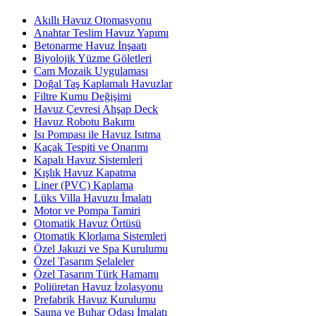
Akıllı Havuz Otomasyonu
Anahtar Teslim Havuz Yapımı
Betonarme Havuz İnşaatı
Biyolojik Yüzme Göletleri
Cam Mozaik Uygulaması
Doğal Taş Kaplamalı Havuzlar
Filtre Kumu Değişimi
Havuz Çevresi Ahşap Deck
Havuz Robotu Bakımı
Isı Pompası ile Havuz Isıtma
Kaçak Tespiti ve Onarımı
Kapalı Havuz Sistemleri
Kışlık Havuz Kapatma
Liner (PVC) Kaplama
Lüks Villa Havuzu İmalatı
Motor ve Pompa Tamiri
Otomatik Havuz Örtüsü
Otomatik Klorlama Sistemleri
Özel Jakuzi ve Spa Kurulumu
Özel Tasarım Şelaleler
Özel Tasarım Türk Hamamı
Poliüretan Havuz İzolasyonu
Prefabrik Havuz Kurulumu
Sauna ve Buhar Odası İmalatı