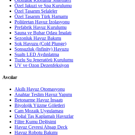
Otomatik Klorlama Sistemleri
Özel Jakuzi ve Spa Kurulumu
Özel Tasarım Şelaleler
Özel Tasarım Türk Hamamı
Poliüretan Havuz İzolasyonu
Prefabrik Havuz Kurulumu
Sauna ve Buhar Odası İmalatı
Sezonluk Havuz Bakımı
Şok Havuzu (Cold Plunge)
Sonsuzluk (Infinity) Havuzu
Sualtı LED Aydınlatma
Tuzlu Su Jeneratörü Kurulumu
UV ve Ozon Dezenfeksiyon
Avcılar
Akıllı Havuz Otomasyonu
Anahtar Teslim Havuz Yapımı
Betonarme Havuz İnşaatı
Biyolojik Yüzme Göletleri
Cam Mozaik Uygulaması
Doğal Taş Kaplamalı Havuzlar
Filtre Kumu Değişimi
Havuz Çevresi Ahşap Deck
Havuz Robotu Bakımı