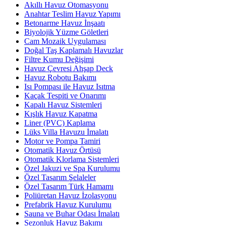
Akıllı Havuz Otomasyonu
Anahtar Teslim Havuz Yapımı
Betonarme Havuz İnşaatı
Biyolojik Yüzme Göletleri
Cam Mozaik Uygulaması
Doğal Taş Kaplamalı Havuzlar
Filtre Kumu Değişimi
Havuz Çevresi Ahşap Deck
Havuz Robotu Bakımı
Isı Pompası ile Havuz Isıtma
Kaçak Tespiti ve Onarımı
Kapalı Havuz Sistemleri
Kışlık Havuz Kapatma
Liner (PVC) Kaplama
Lüks Villa Havuzu İmalatı
Motor ve Pompa Tamiri
Otomatik Havuz Örtüsü
Otomatik Klorlama Sistemleri
Özel Jakuzi ve Spa Kurulumu
Özel Tasarım Şelaleler
Özel Tasarım Türk Hamamı
Poliüretan Havuz İzolasyonu
Prefabrik Havuz Kurulumu
Sauna ve Buhar Odası İmalatı
Sezonluk Havuz Bakımı