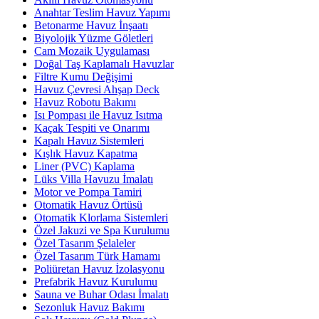
Anahtar Teslim Havuz Yapımı
Betonarme Havuz İnşaatı
Biyolojik Yüzme Göletleri
Cam Mozaik Uygulaması
Doğal Taş Kaplamalı Havuzlar
Filtre Kumu Değişimi
Havuz Çevresi Ahşap Deck
Havuz Robotu Bakımı
Isı Pompası ile Havuz Isıtma
Kaçak Tespiti ve Onarımı
Kapalı Havuz Sistemleri
Kışlık Havuz Kapatma
Liner (PVC) Kaplama
Lüks Villa Havuzu İmalatı
Motor ve Pompa Tamiri
Otomatik Havuz Örtüsü
Otomatik Klorlama Sistemleri
Özel Jakuzi ve Spa Kurulumu
Özel Tasarım Şelaleler
Özel Tasarım Türk Hamamı
Poliüretan Havuz İzolasyonu
Prefabrik Havuz Kurulumu
Sauna ve Buhar Odası İmalatı
Sezonluk Havuz Bakımı