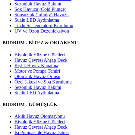
Sezonluk Havuz Bakımı
Şok Havuzu (Cold Plunge)
Sonsuzluk (Infinity) Havuzu
Sualtı LED Aydınlatma
Tuzlu Su Jeneratörü Kurulumu
UV ve Ozon Dezenfeksiyon
BODRUM - BİTEZ & ORTAKENT
Biyolojik Yüzme Göletleri
Havuz Çevresi Ahşap Deck
Kışlık Havuz Kapatma
Motor ve Pompa Tamiri
Otomatik Havuz Örtüsü
Özel Jakuzi ve Spa Kurulumu
Sezonluk Havuz Bakımı
Sualtı LED Aydınlatma
BODRUM - GÜMÜŞLÜK
Akıllı Havuz Otomasyonu
Biyolojik Yüzme Göletleri
Havuz Çevresi Ahşap Deck
Isı Pompası ile Havuz Isıtma