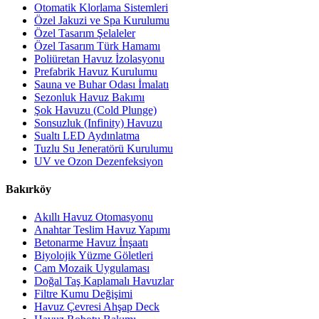
Otomatik Klorlama Sistemleri
Özel Jakuzi ve Spa Kurulumu
Özel Tasarım Şelaleler
Özel Tasarım Türk Hamamı
Poliüretan Havuz İzolasyonu
Prefabrik Havuz Kurulumu
Sauna ve Buhar Odası İmalatı
Sezonluk Havuz Bakımı
Şok Havuzu (Cold Plunge)
Sonsuzluk (Infinity) Havuzu
Sualtı LED Aydınlatma
Tuzlu Su Jeneratörü Kurulumu
UV ve Ozon Dezenfeksiyon
Bakırköy
Akıllı Havuz Otomasyonu
Anahtar Teslim Havuz Yapımı
Betonarme Havuz İnşaatı
Biyolojik Yüzme Göletleri
Cam Mozaik Uygulaması
Doğal Taş Kaplamalı Havuzlar
Filtre Kumu Değişimi
Havuz Çevresi Ahşap Deck