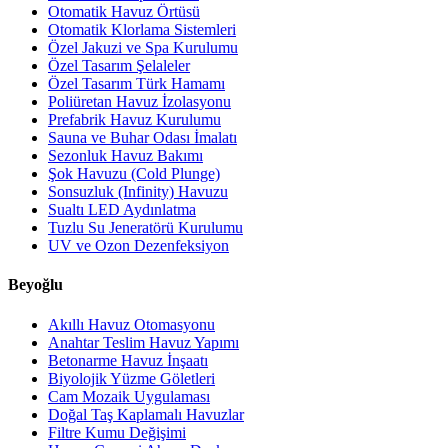
Otomatik Havuz Örtüsü
Otomatik Klorlama Sistemleri
Özel Jakuzi ve Spa Kurulumu
Özel Tasarım Şelaleler
Özel Tasarım Türk Hamamı
Poliüretan Havuz İzolasyonu
Prefabrik Havuz Kurulumu
Sauna ve Buhar Odası İmalatı
Sezonluk Havuz Bakımı
Şok Havuzu (Cold Plunge)
Sonsuzluk (Infinity) Havuzu
Sualtı LED Aydınlatma
Tuzlu Su Jeneratörü Kurulumu
UV ve Ozon Dezenfeksiyon
Beyoğlu
Akıllı Havuz Otomasyonu
Anahtar Teslim Havuz Yapımı
Betonarme Havuz İnşaatı
Biyolojik Yüzme Göletleri
Cam Mozaik Uygulaması
Doğal Taş Kaplamalı Havuzlar
Filtre Kumu Değişimi