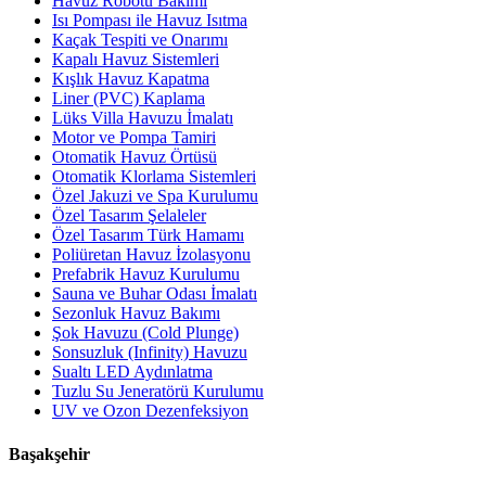
Havuz Robotu Bakımı
Isı Pompası ile Havuz Isıtma
Kaçak Tespiti ve Onarımı
Kapalı Havuz Sistemleri
Kışlık Havuz Kapatma
Liner (PVC) Kaplama
Lüks Villa Havuzu İmalatı
Motor ve Pompa Tamiri
Otomatik Havuz Örtüsü
Otomatik Klorlama Sistemleri
Özel Jakuzi ve Spa Kurulumu
Özel Tasarım Şelaleler
Özel Tasarım Türk Hamamı
Poliüretan Havuz İzolasyonu
Prefabrik Havuz Kurulumu
Sauna ve Buhar Odası İmalatı
Sezonluk Havuz Bakımı
Şok Havuzu (Cold Plunge)
Sonsuzluk (Infinity) Havuzu
Sualtı LED Aydınlatma
Tuzlu Su Jeneratörü Kurulumu
UV ve Ozon Dezenfeksiyon
Başakşehir