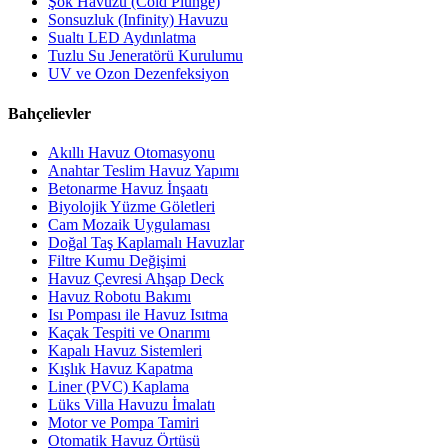
Şok Havuzu (Cold Plunge)
Sonsuzluk (Infinity) Havuzu
Sualtı LED Aydınlatma
Tuzlu Su Jeneratörü Kurulumu
UV ve Ozon Dezenfeksiyon
Bahçelievler
Akıllı Havuz Otomasyonu
Anahtar Teslim Havuz Yapımı
Betonarme Havuz İnşaatı
Biyolojik Yüzme Göletleri
Cam Mozaik Uygulaması
Doğal Taş Kaplamalı Havuzlar
Filtre Kumu Değişimi
Havuz Çevresi Ahşap Deck
Havuz Robotu Bakımı
Isı Pompası ile Havuz Isıtma
Kaçak Tespiti ve Onarımı
Kapalı Havuz Sistemleri
Kışlık Havuz Kapatma
Liner (PVC) Kaplama
Lüks Villa Havuzu İmalatı
Motor ve Pompa Tamiri
Otomatik Havuz Örtüsü