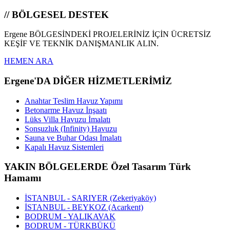
// BÖLGESEL DESTEK
Ergene BÖLGESİNDEKİ PROJELERİNİZ İÇİN ÜCRETSİZ
KEŞİF VE TEKNİK DANIŞMANLIK ALIN.
HEMEN ARA
Ergene'DA DİĞER HİZMETLERİMİZ
Anahtar Teslim Havuz Yapımı
Betonarme Havuz İnşaatı
Lüks Villa Havuzu İmalatı
Sonsuzluk (Infinity) Havuzu
Sauna ve Buhar Odası İmalatı
Kapalı Havuz Sistemleri
YAKIN BÖLGELERDE Özel Tasarım Türk
Hamamı
İSTANBUL - SARIYER (Zekeriyaköy)
İSTANBUL - BEYKOZ (Acarkent)
BODRUM - YALIKAVAK
BODRUM - TÜRKBÜKÜ