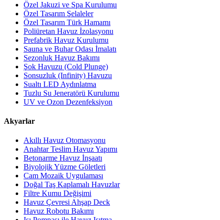
Özel Jakuzi ve Spa Kurulumu
Özel Tasarım Şelaleler
Özel Tasarım Türk Hamamı
Poliüretan Havuz İzolasyonu
Prefabrik Havuz Kurulumu
Sauna ve Buhar Odası İmalatı
Sezonluk Havuz Bakımı
Şok Havuzu (Cold Plunge)
Sonsuzluk (Infinity) Havuzu
Sualtı LED Aydınlatma
Tuzlu Su Jeneratörü Kurulumu
UV ve Ozon Dezenfeksiyon
Akyarlar
Akıllı Havuz Otomasyonu
Anahtar Teslim Havuz Yapımı
Betonarme Havuz İnşaatı
Biyolojik Yüzme Göletleri
Cam Mozaik Uygulaması
Doğal Taş Kaplamalı Havuzlar
Filtre Kumu Değişimi
Havuz Çevresi Ahşap Deck
Havuz Robotu Bakımı
Isı Pompası ile Havuz Isıtma