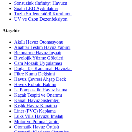
Sonsuzluk (Infinity) Havuzu
Sualtı LED Aydınlatma
Tuzlu Su Jeneratörü Kurulumu
UV ve Ozon Dezenfeksiyon
Ataşehir
Akıllı Havuz Otomasyonu
Anahtar Teslim Havuz Yapımı
Betonarme Havuz İnşaatı
Biyolojik Yüzme Göletleri
Cam Mozaik Uygulaması
Doğal Taş Kaplamalı Havuzlar
Filtre Kumu Değişimi
Havuz Çevresi Ahşap Deck
Havuz Robotu Bakımı
Isı Pompası ile Havuz Isıtma
Kaçak Tespiti ve Onarımı
Kapalı Havuz Sistemleri
Kışlık Havuz Kapatma
Liner (PVC) Kaplama
Lüks Villa Havuzu İmalatı
Motor ve Pompa Tamiri
Otomatik Havuz Örtüsü