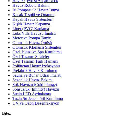
Havuz Çevresi Ahşap Deck
Havuz Robotu Bakımı
Isı Pompası ile Havuz Isıtma
Kaçak Tespiti ve Onarımı
Kapalı Havuz Sistemleri
Kışlık Havuz Kapatma
Liner (PVC) Kaplama
Lüks Villa Havuzu İmalatı
Motor ve Pompa Tamiri
Otomatik Havuz Örtüsü
Otomatik Klorlama Sistemleri
Özel Jakuzi ve Spa Kurulumu
Özel Tasarım Şelaleler
Özel Tasarım Türk Hamamı
Poliüretan Havuz İzolasyonu
Prefabrik Havuz Kurulumu
Sauna ve Buhar Odası İmalatı
Sezonluk Havuz Bakımı
Şok Havuzu (Cold Plunge)
Sonsuzluk (Infinity) Havuzu
Sualtı LED Aydınlatma
Tuzlu Su Jeneratörü Kurulumu
UV ve Ozon Dezenfeksiyon
Bitez