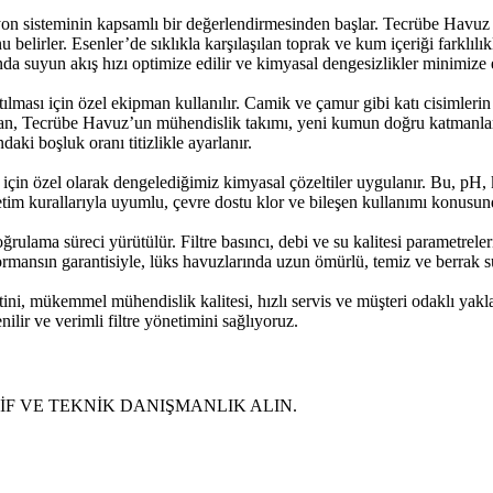
n sisteminin kapsamlı bir değerlendirmesinden başlar. Tecrübe Havuz mü
belirler. Esenler’de sıklıkla karşılaşılan toprak ve kum içeriği farklı
sında suyun akış hızı optimize edilir ve kimyasal dengesizlikler minimize e
ması için özel ekipman kullanılır. Camik ve çamur gibi katı cisimleri
ından, Tecrübe Havuz’un mühendislik takımı, yeni kumun doğru katmanlama
ki boşluk oranı titizlikle ayarlanır.
çin özel olarak dengelediğimiz kimyasal çözeltiler uygulanır. Bu, pH, kl
tim kurallarıyla uyumlu, çevre dostu klor ve bileşen kullanımı konusund
ğrulama süreci yürütülür. Filtre basıncı, debi ve su kalitesi parametrele
mansın garantisiyle, lüks havuzlarında uzun ömürlü, temiz ve berrak s
i, mükemmel mühendislik kalitesi, hızlı servis ve müşteri odaklı yaklaşım
lir ve verimli filtre yönetimini sağlıyoruz.
ŞİF VE TEKNİK DANIŞMANLIK ALIN.