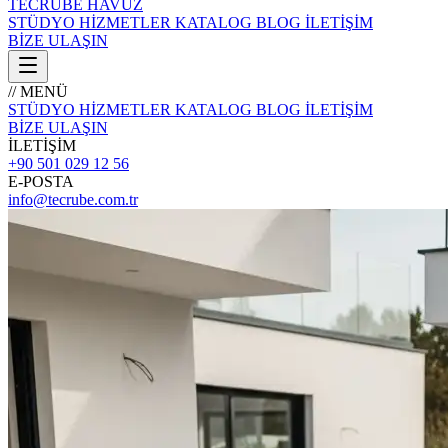
TECRÜBE
HAVUZ
STÜDYO
HİZMETLER
KATALOG
BLOG
İLETİŞİM
BİZE ULAŞIN
// MENÜ
STÜDYO
HİZMETLER
KATALOG
BLOG
İLETİŞİM
BİZE ULAŞIN
İLETİŞİM
+90 501 029 12 56
E-POSTA
info@tecrube.com.tr