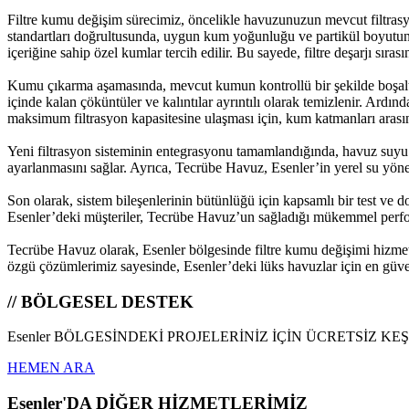
Filtre kumu değişim sürecimiz, öncelikle havuzunuzun mevcut filtrasyo
standartları doğrultusunda, uygun kum yoğunluğu ve partikül boyutunu 
içeriğine sahip özel kumlar tercih edilir. Bu sayede, filtre deşarjı sıra
Kumu çıkarma aşamasında, mevcut kumun kontrollü bir şekilde boşaltıl
içinde kalan çöküntüler ve kalıntılar ayrıntılı olarak temizlenir. Ard
maksimum filtrasyon kapasitesine ulaşması için, kum katmanları arasında
Yeni filtrasyon sisteminin entegrasyonu tamamlandığında, havuz suyu i
ayarlanmasını sağlar. Ayrıca, Tecrübe Havuz, Esenler’in yerel su yöne
Son olarak, sistem bileşenlerinin bütünlüğü için kapsamlı bir test ve do
Esenler’deki müşteriler, Tecrübe Havuz’un sağladığı mükemmel perfor
Tecrübe Havuz olarak, Esenler bölgesinde filtre kumu değişimi hizmetin
özgü çözümlerimiz sayesinde, Esenler’deki lüks havuzlar için en güveni
// BÖLGESEL DESTEK
Esenler BÖLGESİNDEKİ PROJELERİNİZ İÇİN ÜCRETSİZ KE
HEMEN ARA
Esenler'DA DİĞER HİZMETLERİMİZ