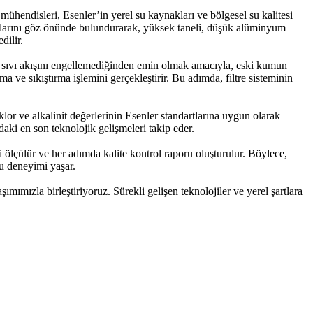
hendisleri, Esenler’in yerel su kaynakları ve bölgesel su kalitesi
lıklarını göz önünde bulundurarak, yüksek taneli, düşük alüminyum
dilir.
n sıvı akışını engellemediğinden emin olmak amacıyla, eski kumun
 ve sıkıştırma işlemini gerçekleştirir. Bu adımda, filtre sisteminin
or ve alkalinit değerlerinin Esenler standartlarına uygun olarak
aki en son teknolojik gelişmeleri takip eder.
ri ölçülür ve her adımda kalite kontrol raporu oluşturulur. Böylece,
u deneyimi yaşar.
ımızla birleştiriyoruz. Sürekli gelişen teknolojiler ve yerel şartlara