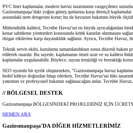
PVC liner kaplamalar, modern havuz tasarımının vazgeçilmez unsurları
Gaziosmanpaşa’daki yoğun güneş ışınlarına karşı dirençli kaplamalar üre
arasındaki nem dengesini korur; bu da havuzun bakımını büyük ölçüde 
Mühendislik kalitesi, Tecrübe Havuz'un en büyük ayrıcalığından biridir. H
kenar sabitleme yöntemleri konusunda kritik kararlar alınmasını sağla
rüzgar etkilerine karşı dayanıklılık sağlanır. Ayrıca, Tecrübe Havuz, 
Teknik servis ekibi, kurulumu tamamlandıktan sonra düzenli bakım pro
edilerek onarılır. Bu sayede, kaplamanın ömrü uzar ve su kalitesi ibtid
kaplamalar uygulanabilir. Böylece, suyun temizliği ve berraklığı koru
SEO uyumlu bir içerik oluştururken, "Gaziosmanpaşa havuz kaplama", 
hedef kitleye doğrudan hitap ederken, Tecrübe Havuz'un lüks tasarımla
yatırımın ve profesyonel bakımın sağlanacağını anlar. Tecrübe Havuz
// BÖLGESEL DESTEK
Gaziosmanpaşa BÖLGESİNDEKİ PROJELERİNİZ İÇİN ÜCRET
HEMEN ARA
Gaziosmanpaşa'DA DİĞER HİZMETLERİMİZ