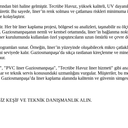
ndan biri haline gelmiştir. Tecrübe Havuz, yüksek kaliteli, UV dayanık
tir. Bu sayede, liner’in renk solması ve çatlaması riskleri minimuma indi
kolaylaştırır.
er bir liner kaplama projesi, bölgesel su analizleri, taşınabilir ısı ölçüm
r. Gaziosmanpaşanın nemli ve kentsel ortamında, liner’in bağlanma nokta
liner kurulumunda kullanılan özel yapıştırıcıların uzun ömürlü ve çevre d
gramları sunar. Örneğin, liner’in yüzeyinde oluşabilecek mikro çatlakl
ai seviyede kalır. Gaziosmanpaşa’da sıkça rastlanan kireçlenme ve minera
nur.
"PVC liner Gaziosmanpaşa", "Tecrübe Havuz liner hizmeti" gibi anahta
r ve teknik servis konusundaki uzmanlığını vurgular. Müşteriler, bu me
, Gaziosmanpaşa’da liner kaplama alanında kalitenin ve güvenin simge
SİZ KEŞİF VE TEKNİK DANIŞMANLIK ALIN.