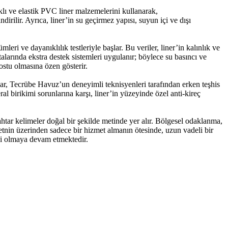
lı ve elastik PVC liner malzemelerini kullanarak,
rilir. Ayrıca, liner’in su geçirmez yapısı, suyun içi ve dışı
leri ve dayanıklılık testleriyle başlar. Bu veriler, liner’in kalınlık ve
larında ekstra destek sistemleri uygulanır; böylece su basıncı ve
ostu olmasına özen gösterir.
ar, Tecrübe Havuz’un deneyimli teknisyenleri tarafından erken teşhis
l birikimi sorunlarına karşı, liner’in yüzeyinde özel anti-kireç
r kelimeler doğal bir şekilde metinde yer alır. Bölgesel odaklanma,
tnin üzerinden sadece bir hizmet almanın ötesinde, uzun vadeli bir
si olmaya devam etmektedir.