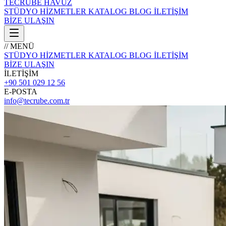
TECRÜBE
HAVUZ
STÜDYO
HİZMETLER
KATALOG
BLOG
İLETİŞİM
BİZE ULAŞIN
// MENÜ
STÜDYO
HİZMETLER
KATALOG
BLOG
İLETİŞİM
BİZE ULAŞIN
İLETİŞİM
+90 501 029 12 56
E-POSTA
info@tecrube.com.tr