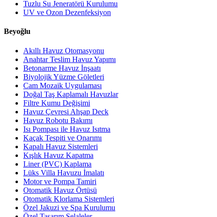
Tuzlu Su Jeneratörü Kurulumu
UV ve Ozon Dezenfeksiyon
Beyoğlu
Akıllı Havuz Otomasyonu
Anahtar Teslim Havuz Yapımı
Betonarme Havuz İnşaatı
Biyolojik Yüzme Göletleri
Cam Mozaik Uygulaması
Doğal Taş Kaplamalı Havuzlar
Filtre Kumu Değişimi
Havuz Çevresi Ahşap Deck
Havuz Robotu Bakımı
Isı Pompası ile Havuz Isıtma
Kaçak Tespiti ve Onarımı
Kapalı Havuz Sistemleri
Kışlık Havuz Kapatma
Liner (PVC) Kaplama
Lüks Villa Havuzu İmalatı
Motor ve Pompa Tamiri
Otomatik Havuz Örtüsü
Otomatik Klorlama Sistemleri
Özel Jakuzi ve Spa Kurulumu
Özel Tasarım Şelaleler