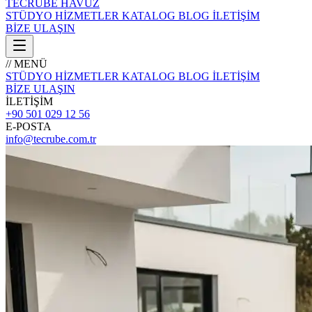
TECRÜBE
HAVUZ
STÜDYO
HİZMETLER
KATALOG
BLOG
İLETİŞİM
BİZE ULAŞIN
// MENÜ
STÜDYO
HİZMETLER
KATALOG
BLOG
İLETİŞİM
BİZE ULAŞIN
İLETİŞİM
+90 501 029 12 56
E-POSTA
info@tecrube.com.tr