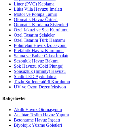
Liner (PVC) Kaplama
Lüks Villa Havuzu İmalatı
Motor ve Pompa Tamiri
Otomatik Havuz Örtüsü
Otomatik Klorlama Sistemleri
Özel Jakuzi ve Spa Kurulumu
Özel Tasarım Şelaleler
Özel Tasarım Türk Hamamı
Poliüretan Havuz İzolasyonu
Prefabrik Havuz Kurulumu
Sauna ve Buhar Odası İmalatı
Sezonluk Havuz Bakımı
Şok Havuzu (Cold Plunge)
Sonsuzluk (Infinity) Havuzu
Sualtı LED Aydınlatma
Tuzlu Su Jeneratörü Kurulumu
UV ve Ozon Dezenfeksiyon
Bahçelievler
Akıllı Havuz Otomasyonu
Anahtar Teslim Havuz Yapımı
Betonarme Havuz İnşaatı
Biyolojik Yüzme Göletleri