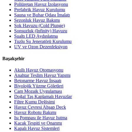
Poliüretan Havuz İzolasyonu
Prefabrik Havuz Kurulumu
Sauna ve Buhar Odası İmalatı
Sezonluk Havuz Bakımı
Şok Havuzu (Cold Plunge)
Sonsuzluk (Infinity) Havuzu
Sualtı LED Aydınlatma
Tuzlu Su Jeneratörü Kurulumu
UV ve Ozon Dezenfeksiyon
Başakşehir
Akıllı Havuz Otomasyonu
Anahtar Teslim Havuz Yapımı
Betonarme Havuz İnşaatı
Biyolojik Yüzme Göletleri
Cam Mozaik Uygulaması
Doğal Taş Kaplamalı Havuzlar
Filtre Kumu Değişimi
Havuz Çevresi Ahşap Deck
Havuz Robotu Bakımı
Isı Pompası ile Havuz Isıtma
Kaçak Tespiti ve Onarımı
Kapalı Havuz Sistemleri