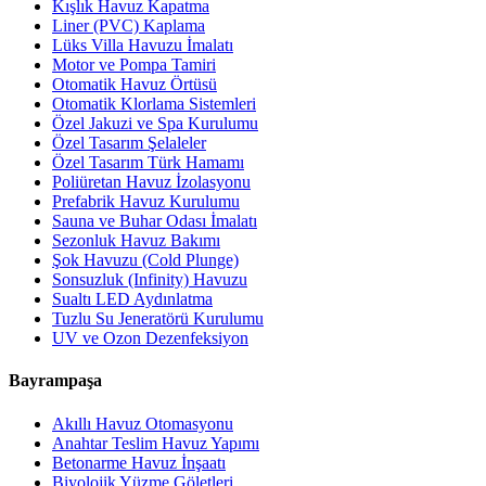
Kışlık Havuz Kapatma
Liner (PVC) Kaplama
Lüks Villa Havuzu İmalatı
Motor ve Pompa Tamiri
Otomatik Havuz Örtüsü
Otomatik Klorlama Sistemleri
Özel Jakuzi ve Spa Kurulumu
Özel Tasarım Şelaleler
Özel Tasarım Türk Hamamı
Poliüretan Havuz İzolasyonu
Prefabrik Havuz Kurulumu
Sauna ve Buhar Odası İmalatı
Sezonluk Havuz Bakımı
Şok Havuzu (Cold Plunge)
Sonsuzluk (Infinity) Havuzu
Sualtı LED Aydınlatma
Tuzlu Su Jeneratörü Kurulumu
UV ve Ozon Dezenfeksiyon
Bayrampaşa
Akıllı Havuz Otomasyonu
Anahtar Teslim Havuz Yapımı
Betonarme Havuz İnşaatı
Biyolojik Yüzme Göletleri