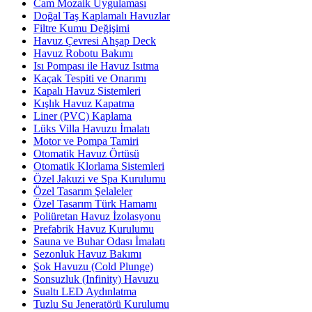
Cam Mozaik Uygulaması
Doğal Taş Kaplamalı Havuzlar
Filtre Kumu Değişimi
Havuz Çevresi Ahşap Deck
Havuz Robotu Bakımı
Isı Pompası ile Havuz Isıtma
Kaçak Tespiti ve Onarımı
Kapalı Havuz Sistemleri
Kışlık Havuz Kapatma
Liner (PVC) Kaplama
Lüks Villa Havuzu İmalatı
Motor ve Pompa Tamiri
Otomatik Havuz Örtüsü
Otomatik Klorlama Sistemleri
Özel Jakuzi ve Spa Kurulumu
Özel Tasarım Şelaleler
Özel Tasarım Türk Hamamı
Poliüretan Havuz İzolasyonu
Prefabrik Havuz Kurulumu
Sauna ve Buhar Odası İmalatı
Sezonluk Havuz Bakımı
Şok Havuzu (Cold Plunge)
Sonsuzluk (Infinity) Havuzu
Sualtı LED Aydınlatma
Tuzlu Su Jeneratörü Kurulumu