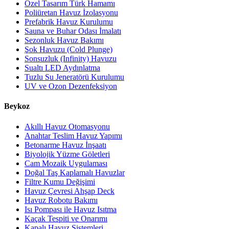
Özel Tasarım Türk Hamamı
Poliüretan Havuz İzolasyonu
Prefabrik Havuz Kurulumu
Sauna ve Buhar Odası İmalatı
Sezonluk Havuz Bakımı
Şok Havuzu (Cold Plunge)
Sonsuzluk (Infinity) Havuzu
Sualtı LED Aydınlatma
Tuzlu Su Jeneratörü Kurulumu
UV ve Ozon Dezenfeksiyon
Beykoz
Akıllı Havuz Otomasyonu
Anahtar Teslim Havuz Yapımı
Betonarme Havuz İnşaatı
Biyolojik Yüzme Göletleri
Cam Mozaik Uygulaması
Doğal Taş Kaplamalı Havuzlar
Filtre Kumu Değişimi
Havuz Çevresi Ahşap Deck
Havuz Robotu Bakımı
Isı Pompası ile Havuz Isıtma
Kaçak Tespiti ve Onarımı
Kapalı Havuz Sistemleri