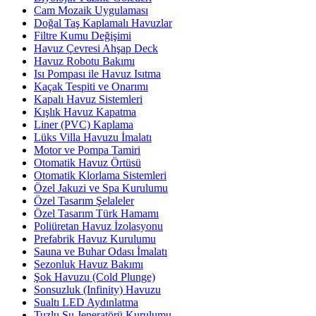
Cam Mozaik Uygulaması
Doğal Taş Kaplamalı Havuzlar
Filtre Kumu Değişimi
Havuz Çevresi Ahşap Deck
Havuz Robotu Bakımı
Isı Pompası ile Havuz Isıtma
Kaçak Tespiti ve Onarımı
Kapalı Havuz Sistemleri
Kışlık Havuz Kapatma
Liner (PVC) Kaplama
Lüks Villa Havuzu İmalatı
Motor ve Pompa Tamiri
Otomatik Havuz Örtüsü
Otomatik Klorlama Sistemleri
Özel Jakuzi ve Spa Kurulumu
Özel Tasarım Şelaleler
Özel Tasarım Türk Hamamı
Poliüretan Havuz İzolasyonu
Prefabrik Havuz Kurulumu
Sauna ve Buhar Odası İmalatı
Sezonluk Havuz Bakımı
Şok Havuzu (Cold Plunge)
Sonsuzluk (Infinity) Havuzu
Sualtı LED Aydınlatma
Tuzlu Su Jeneratörü Kurulumu