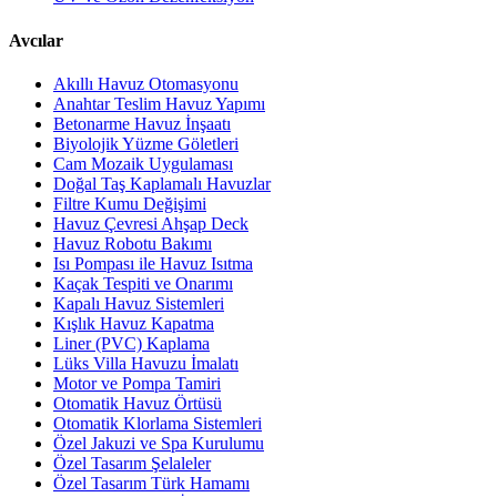
Avcılar
Akıllı Havuz Otomasyonu
Anahtar Teslim Havuz Yapımı
Betonarme Havuz İnşaatı
Biyolojik Yüzme Göletleri
Cam Mozaik Uygulaması
Doğal Taş Kaplamalı Havuzlar
Filtre Kumu Değişimi
Havuz Çevresi Ahşap Deck
Havuz Robotu Bakımı
Isı Pompası ile Havuz Isıtma
Kaçak Tespiti ve Onarımı
Kapalı Havuz Sistemleri
Kışlık Havuz Kapatma
Liner (PVC) Kaplama
Lüks Villa Havuzu İmalatı
Motor ve Pompa Tamiri
Otomatik Havuz Örtüsü
Otomatik Klorlama Sistemleri
Özel Jakuzi ve Spa Kurulumu
Özel Tasarım Şelaleler
Özel Tasarım Türk Hamamı