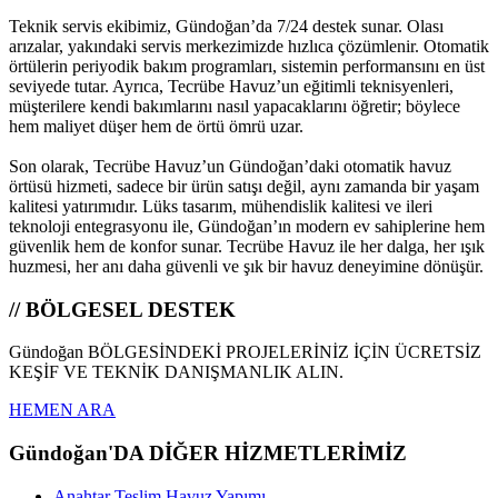
Teknik servis ekibimiz, Gündoğan’da 7/24 destek sunar. Olası
arızalar, yakındaki servis merkezimizde hızlıca çözümlenir. Otomatik
örtülerin periyodik bakım programları, sistemin performansını en üst
seviyede tutar. Ayrıca, Tecrübe Havuz’un eğitimli teknisyenleri,
müşterilere kendi bakımlarını nasıl yapacaklarını öğretir; böylece
hem maliyet düşer hem de örtü ömrü uzar.
Son olarak, Tecrübe Havuz’un Gündoğan’daki otomatik havuz
örtüsü hizmeti, sadece bir ürün satışı değil, aynı zamanda bir yaşam
kalitesi yatırımıdır. Lüks tasarım, mühendislik kalitesi ve ileri
teknoloji entegrasyonu ile, Gündoğan’ın modern ev sahiplerine hem
güvenlik hem de konfor sunar. Tecrübe Havuz ile her dalga, her ışık
huzmesi, her anı daha güvenli ve şık bir havuz deneyimine dönüşür.
// BÖLGESEL DESTEK
Gündoğan BÖLGESİNDEKİ PROJELERİNİZ İÇİN ÜCRETSİZ
KEŞİF VE TEKNİK DANIŞMANLIK ALIN.
HEMEN ARA
Gündoğan'DA DİĞER HİZMETLERİMİZ
Anahtar Teslim Havuz Yapımı