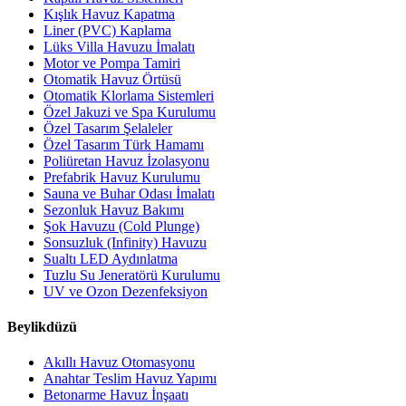
Kışlık Havuz Kapatma
Liner (PVC) Kaplama
Lüks Villa Havuzu İmalatı
Motor ve Pompa Tamiri
Otomatik Havuz Örtüsü
Otomatik Klorlama Sistemleri
Özel Jakuzi ve Spa Kurulumu
Özel Tasarım Şelaleler
Özel Tasarım Türk Hamamı
Poliüretan Havuz İzolasyonu
Prefabrik Havuz Kurulumu
Sauna ve Buhar Odası İmalatı
Sezonluk Havuz Bakımı
Şok Havuzu (Cold Plunge)
Sonsuzluk (Infinity) Havuzu
Sualtı LED Aydınlatma
Tuzlu Su Jeneratörü Kurulumu
UV ve Ozon Dezenfeksiyon
Beylikdüzü
Akıllı Havuz Otomasyonu
Anahtar Teslim Havuz Yapımı
Betonarme Havuz İnşaatı