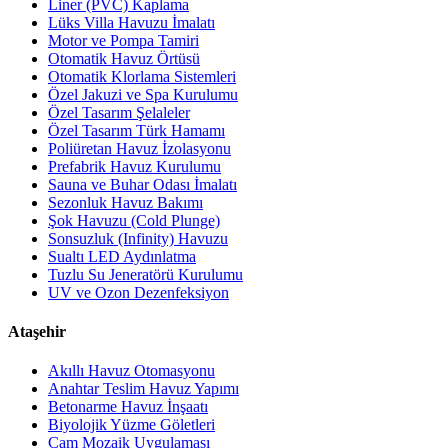
Liner (PVC) Kaplama
Lüks Villa Havuzu İmalatı
Motor ve Pompa Tamiri
Otomatik Havuz Örtüsü
Otomatik Klorlama Sistemleri
Özel Jakuzi ve Spa Kurulumu
Özel Tasarım Şelaleler
Özel Tasarım Türk Hamamı
Poliüretan Havuz İzolasyonu
Prefabrik Havuz Kurulumu
Sauna ve Buhar Odası İmalatı
Sezonluk Havuz Bakımı
Şok Havuzu (Cold Plunge)
Sonsuzluk (Infinity) Havuzu
Sualtı LED Aydınlatma
Tuzlu Su Jeneratörü Kurulumu
UV ve Ozon Dezenfeksiyon
Ataşehir
Akıllı Havuz Otomasyonu
Anahtar Teslim Havuz Yapımı
Betonarme Havuz İnşaatı
Biyolojik Yüzme Göletleri
Cam Mozaik Uygulaması