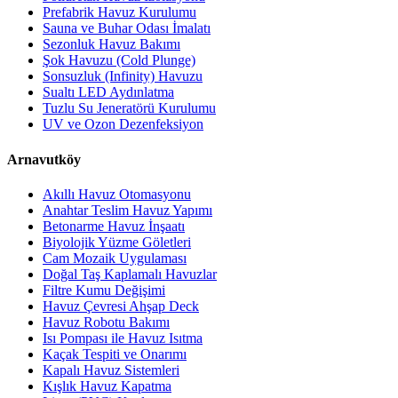
Prefabrik Havuz Kurulumu
Sauna ve Buhar Odası İmalatı
Sezonluk Havuz Bakımı
Şok Havuzu (Cold Plunge)
Sonsuzluk (Infinity) Havuzu
Sualtı LED Aydınlatma
Tuzlu Su Jeneratörü Kurulumu
UV ve Ozon Dezenfeksiyon
Arnavutköy
Akıllı Havuz Otomasyonu
Anahtar Teslim Havuz Yapımı
Betonarme Havuz İnşaatı
Biyolojik Yüzme Göletleri
Cam Mozaik Uygulaması
Doğal Taş Kaplamalı Havuzlar
Filtre Kumu Değişimi
Havuz Çevresi Ahşap Deck
Havuz Robotu Bakımı
Isı Pompası ile Havuz Isıtma
Kaçak Tespiti ve Onarımı
Kapalı Havuz Sistemleri
Kışlık Havuz Kapatma