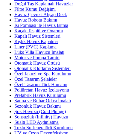
Doğal Taş Kaplamalı Havuzlar
Filtre Kumu Değişimi
Havuz Çevresi Ahşap Deck
Havuz Robotu Bakımı
Isı Pompası ile Havuz Isıtma
Kaçak Tespiti ve Onarımı
Kapalı Havuz Sistemleri
Kışlık Havuz Kapatma
Liner (PVC) Kaplama
Lüks Villa Havuzu İmalatı
Motor ve Pompa Tamiri
Otomatik Havuz Örtüsü
Otomatik Klorlama Sistemleri
Özel Jakuzi ve Spa Kurulumu
Özel Tasarım Şelaleler
Özel Tasarım Türk Hamamı
Poliüretan Havuz İzolasyonu
Prefabrik Havuz Kurulumu
Sauna ve Buhar Odası İmalatı
Sezonluk Havuz Bakımı
Şok Havuzu (Cold Plunge)
Sonsuzluk (Infinity) Havuzu
Sualtı LED Aydınlatma
Tuzlu Su Jeneratörü Kurulumu
UV ve Ozon Dezenfeksiyon