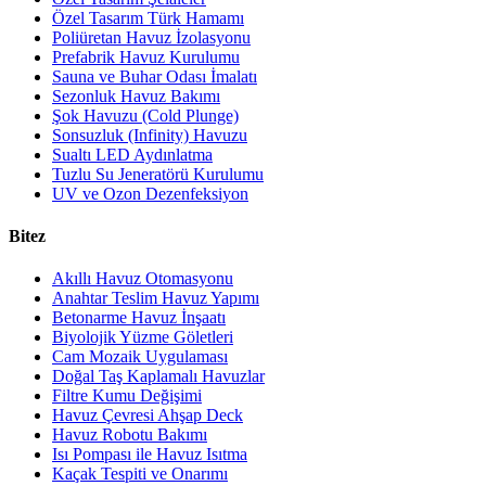
Özel Tasarım Türk Hamamı
Poliüretan Havuz İzolasyonu
Prefabrik Havuz Kurulumu
Sauna ve Buhar Odası İmalatı
Sezonluk Havuz Bakımı
Şok Havuzu (Cold Plunge)
Sonsuzluk (Infinity) Havuzu
Sualtı LED Aydınlatma
Tuzlu Su Jeneratörü Kurulumu
UV ve Ozon Dezenfeksiyon
Bitez
Akıllı Havuz Otomasyonu
Anahtar Teslim Havuz Yapımı
Betonarme Havuz İnşaatı
Biyolojik Yüzme Göletleri
Cam Mozaik Uygulaması
Doğal Taş Kaplamalı Havuzlar
Filtre Kumu Değişimi
Havuz Çevresi Ahşap Deck
Havuz Robotu Bakımı
Isı Pompası ile Havuz Isıtma
Kaçak Tespiti ve Onarımı