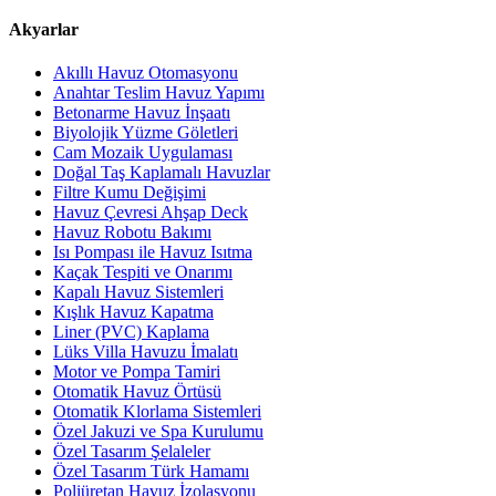
Akyarlar
Akıllı Havuz Otomasyonu
Anahtar Teslim Havuz Yapımı
Betonarme Havuz İnşaatı
Biyolojik Yüzme Göletleri
Cam Mozaik Uygulaması
Doğal Taş Kaplamalı Havuzlar
Filtre Kumu Değişimi
Havuz Çevresi Ahşap Deck
Havuz Robotu Bakımı
Isı Pompası ile Havuz Isıtma
Kaçak Tespiti ve Onarımı
Kapalı Havuz Sistemleri
Kışlık Havuz Kapatma
Liner (PVC) Kaplama
Lüks Villa Havuzu İmalatı
Motor ve Pompa Tamiri
Otomatik Havuz Örtüsü
Otomatik Klorlama Sistemleri
Özel Jakuzi ve Spa Kurulumu
Özel Tasarım Şelaleler
Özel Tasarım Türk Hamamı
Poliüretan Havuz İzolasyonu