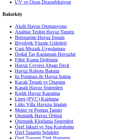
UV ve Ozon Dezenfeksiyon
Bakırköy
Akıllı Havuz Otomasyonu
Anahtar Teslim Havuz Yapımı
Betonarme Havuz İnşaatı
Biyolojik Yüzme Göletleri
Cam Mozaik Uygulaması
Doğal Taş Kaplamalı Havuzlar
Filtre Kumu Değişimi
Havuz Çevresi Ahşap Deck
Havuz Robotu Bakımı
Isı Pompası ile Havuz Isıtma
Kaçak Tespiti ve Onarımı
Kapalı Havuz Sistemleri
Kışlık Havuz Kapatma
Liner (PVC) Kaplama
Lüks Villa Havuzu İmalatı
Motor ve Pompa Tamiri
Otomatik Havuz Örtüsü
Otomatik Klorlama Sistemleri
Özel Jakuzi ve Spa Kurulumu
Özel Tasarım Şelaleler
Özel Tasarım Türk Hamamı