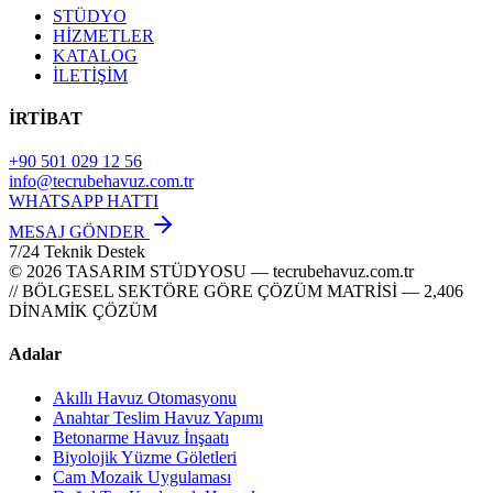
STÜDYO
HİZMETLER
KATALOG
İLETİŞİM
İRTİBAT
+90 501 029 12 56
info@tecrubehavuz.com.tr
WHATSAPP HATTI
MESAJ GÖNDER
7/24 Teknik Destek
© 2026 TASARIM STÜDYOSU — tecrubehavuz.com.tr
// BÖLGESEL SEKTÖRE GÖRE ÇÖZÜM MATRİSİ — 2,406
DİNAMİK ÇÖZÜM
Adalar
Akıllı Havuz Otomasyonu
Anahtar Teslim Havuz Yapımı
Betonarme Havuz İnşaatı
Biyolojik Yüzme Göletleri
Cam Mozaik Uygulaması