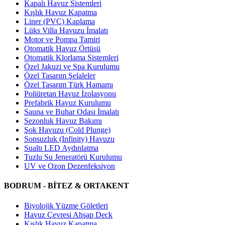
Kapalı Havuz Sistemleri
Kışlık Havuz Kapatma
Liner (PVC) Kaplama
Lüks Villa Havuzu İmalatı
Motor ve Pompa Tamiri
Otomatik Havuz Örtüsü
Otomatik Klorlama Sistemleri
Özel Jakuzi ve Spa Kurulumu
Özel Tasarım Şelaleler
Özel Tasarım Türk Hamamı
Poliüretan Havuz İzolasyonu
Prefabrik Havuz Kurulumu
Sauna ve Buhar Odası İmalatı
Sezonluk Havuz Bakımı
Şok Havuzu (Cold Plunge)
Sonsuzluk (Infinity) Havuzu
Sualtı LED Aydınlatma
Tuzlu Su Jeneratörü Kurulumu
UV ve Ozon Dezenfeksiyon
BODRUM - BİTEZ & ORTAKENT
Biyolojik Yüzme Göletleri
Havuz Çevresi Ahşap Deck
Kışlık Havuz Kapatma