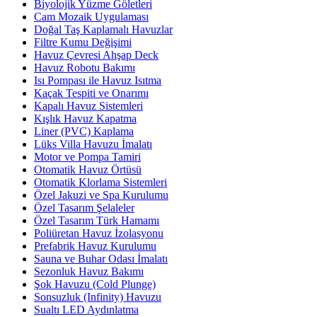
Biyolojik Yüzme Göletleri
Cam Mozaik Uygulaması
Doğal Taş Kaplamalı Havuzlar
Filtre Kumu Değişimi
Havuz Çevresi Ahşap Deck
Havuz Robotu Bakımı
Isı Pompası ile Havuz Isıtma
Kaçak Tespiti ve Onarımı
Kapalı Havuz Sistemleri
Kışlık Havuz Kapatma
Liner (PVC) Kaplama
Lüks Villa Havuzu İmalatı
Motor ve Pompa Tamiri
Otomatik Havuz Örtüsü
Otomatik Klorlama Sistemleri
Özel Jakuzi ve Spa Kurulumu
Özel Tasarım Şelaleler
Özel Tasarım Türk Hamamı
Poliüretan Havuz İzolasyonu
Prefabrik Havuz Kurulumu
Sauna ve Buhar Odası İmalatı
Sezonluk Havuz Bakımı
Şok Havuzu (Cold Plunge)
Sonsuzluk (Infinity) Havuzu
Sualtı LED Aydınlatma