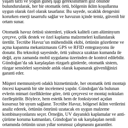
yaşam tarzı ve yoğun güneş ışığı gereksinimleri göz önünde
bulundurularak, her bir otomatik örtü, bölgenin iklim koşullarına
uygun olarak özel olarak tasarlanır. Bu sayede, sıcaklık dengesini
korurken enerji tasarrufu sağlar ve havuzun içinde temiz, güvenli bir
ortam sunar.
Otomatik havuz örtüsü sistemleri, yüksek kaliteli cam alüminyum
çerçeve, çelik destek ve özel kaplama malzemeleri kullanılarak
üretilir. Tecrübe Havuz’un mühendislik ekibi, örtünün gözetleme ve
açma kapanma mekanizmasını GPS ve RFID entegrasyonu ile
donatır. Bu teknoloji sayesinde, örtü yalnızca uzaktan kumanda ile
değil, aynı zamanda mobil uygulama üzerinden de kontrol edilebilir.
Gündoğan’da sık karşılaşılan rüzgarlı günlerde, otomatik sistem,
rüzgar sensörleri sayesinde anlık olarak kapanarak güvenliğinizi
garanti eder.
Müşteri memnuniyeti odaklı hizmetimizde, her otomatik örtü montajı
öncesi kapsamlı bir site incelemesi yapılır. Gündoğan’da bulunan
evlerin mimari özelliklerine göre, örtü çerçevesi ve montaj noktaları
özelleştirilir. Böylece, hem estetik hem de fonksiyonel açıdan
kusursuz bir uyum sağlanır. Tecrübe Havuz, bölgesel iklim verilerini
analiz ederek, örtünün ömrünü uzatacak en uygun malzeme
kombinasyonlarını seçer. Örneğin, UV dayanıklı kaplamalar ve anti-
çürüme koruma katmanları, Gündoğan’ın sık karşılaşılan nemli
ortamında örtünün uzun yıllar sorunsuz çalışmasını garantiler.