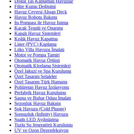
Doğal Taş Kaplamalı Havuzlar
Filtre Kumu Değişimi
Havuz Çevresi Ahşap Deck
Havuz Robotu Bakımı
Isı Pompası ile Havuz Isıtma
Kaçak Tespiti ve Onarımı
Kapalı Havuz Sistemleri
Kışlık Havuz Kapatma
Liner (PVC) Kaplama
Lüks Villa Havuzu İmalatı
Motor ve Pompa Tamiri
Otomatik Havuz Örtüsü
Otomatik Klorlama Sistemleri
Özel Jakuzi ve Spa Kurulumu
Özel Tasarım Şelaleler
Özel Tasarım Türk Hamamı
Poliüretan Havuz İzolasyonu
Prefabrik Havuz Kurulumu
Sauna ve Buhar Odası İmalatı
Sezonluk Havuz Bakımı
Şok Havuzu (Cold Plunge)
Sonsuzluk (Infinity) Havuzu
Sualtı LED Aydınlatma
Tuzlu Su Jeneratörü Kurulumu
UV ve Ozon Dezenfeksiyon