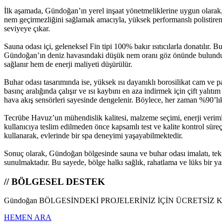
İlk aşamada, Gündoğan’ın yerel inşaat yönetmeliklerine uygun olarak, 
nem geçirmezliğini sağlamak amacıyla, yüksek performanslı polistiren
seviyeye çıkar.
Sauna odası içi, geleneksel Fin tipi 100% bakır ısıtıcılarla donatılır. B
Gündoğan’ın deniz havasındaki düşük nem oranı göz önünde bulundurular
sağlanır hem de enerji maliyeti düşürülür.
Buhar odası tasarımında ise, yüksek ısı dayanıklı borosilikat cam ve pa
basınç aralığında çalışır ve ısı kaybını en aza indirmek için çift yalı
hava akış sensörleri sayesinde dengelenir. Böylece, her zaman %90’lık
Tecrübe Havuz’un mühendislik kalitesi, malzeme seçimi, enerji verimlil
kullanıcıya teslim edilmeden önce kapsamlı test ve kalite kontrol süre
kullanarak, evlerinde bir spa deneyimi yaşayabilmektedir.
Sonuç olarak, Gündoğan bölgesinde sauna ve buhar odası imalatı, tek
sunulmaktadır. Bu sayede, bölge halkı sağlık, rahatlama ve lüks bir yaş
// BÖLGESEL DESTEK
Gündoğan BÖLGESİNDEKİ PROJELERİNİZ İÇİN ÜCRETSİZ 
HEMEN ARA