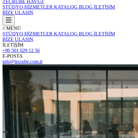
TECRÜBE
HAVUZ
STÜDYO
HİZMETLER
KATALOG
BLOG
İLETİŞİM
BİZE ULAŞIN
// MENÜ
STÜDYO
HİZMETLER
KATALOG
BLOG
İLETİŞİM
BİZE ULAŞIN
İLETİŞİM
+90 501 029 12 56
E-POSTA
info@tecrube.com.tr