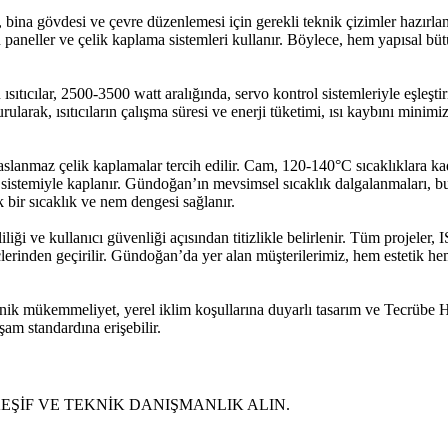
bina gövdesi ve çevre düzenlemesi için gerekli teknik çizimler hazırla
 paneller ve çelik kaplama sistemleri kullanır. Böylece, hem yapısal 
u ısıtıcılar, 2500-3500 watt aralığında, servo kontrol sistemleriyle eşleşti
ak, ısıtıcıların çalışma süresi ve enerji tüketimi, ısı kaybını minimiz
slanmaz çelik kaplamalar tercih edilir. Cam, 120-140°C sıcaklıklara kada
tım sistemiyle kaplanır. Gündoğan’ın mevsimsel sıcaklık dalgalanmaları, b
 bir sıcaklık ve nem dengesi sağlanır.
iği ve kullanıcı güvenliği açısından titizlikle belirlenir. Tüm projeler
çlerinden geçirilir. Gündoğan’da yer alan müşterilerimiz, hem estetik he
nik mükemmeliyet, yerel iklim koşullarına duyarlı tasarım ve Tecrübe 
am standardına erişebilir.
KEŞİF VE TEKNİK DANIŞMANLIK ALIN.