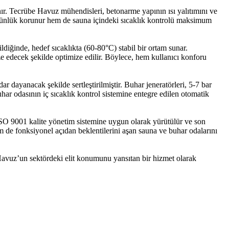
nır. Tecrübe Havuz mühendisleri, betonarme yapının ısı yalıtımını ve
bütünlük korunur hem de sauna içindeki sıcaklık kontrolü maksimum
rildiğinde, hedef sıcaklıkta (60-80°C) stabil bir ortam sunar.
e edecek şekilde optimize edilir. Böylece, hem kullanıcı konforu
r dayanacak şekilde sertleştirilmiştir. Buhar jeneratörleri, 5-7 bar
uhar odasının iç sıcaklık kontrol sistemine entegre edilen otomatik
, ISO 9001 kalite yönetim sistemine uygun olarak yürütülür ve son
m de fonksiyonel açıdan beklentilerini aşan sauna ve buhar odalarını
Havuz’un sektördeki elit konumunu yansıtan bir hizmet olarak