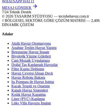
WHATSAPP HATTI
MESAJ GÖNDER
7/24 Teknik Destek
© 2026 TASARIM STÜDYOSU — tecrubehavuz.com.tr
// BÖLGESEL SEKTÖRE GÖRE ÇÖZÜM MATRİSİ — 2,406
DİNAMİK ÇÖZÜM
Adalar
Akıllı Havuz Otomasyonu
Anahtar Teslim Havuz Yapımı
Betonarme Havuz İnşaatı
Biyolojik Yüzme Göletleri
Cam Mozaik Uygulaması
Doğal Taş Kaplamalı Havuzlar
Filtre Kumu Değişimi
Havuz Çevresi Ahşap Deck
Havuz Robotu Bakımı
Isı Pompası ile Havuz Isıtma
Kaçak Tespiti ve Onarımı
Kapalı Havuz Sistemleri
Kışlık Havuz Kapatma
Liner (PVC) Kaplama
Lüks Villa Havuzu İmalatı