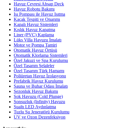
Havuz Çevresi Ahşap Deck
Havuz Robotu Bakımı
Isı Pompası ile Havuz Isıtma
Kaçak Tespiti ve Onarımı
Kapalı Havuz Sistemleri
Kışlık Havuz Kapatma
Liner (PVC) Kaplama
Lüks Villa Havuzu İmalatı
Motor ve Pompa Tamiri
Otomatik Havuz Örtüsü
Otomatik Klorlama Sistemleri
Özel Jakuzi ve Spa Kurulumu
Özel Tasarım Şelaleler
Özel Tasarım Türk Hamamı
Poliüretan Havuz İzolasyonu
Prefabrik Havuz Kurulumu
Sauna ve Buhar Odası İmalatı
Sezonluk Havuz Bakımı
Şok Havuzu (Cold Plunge)
Sonsuzluk (Infinity) Havuzu
Sualtı LED Aydınlatma
Tuzlu Su Jeneratörü Kurulumu
UV ve Ozon Dezenfeksiyon