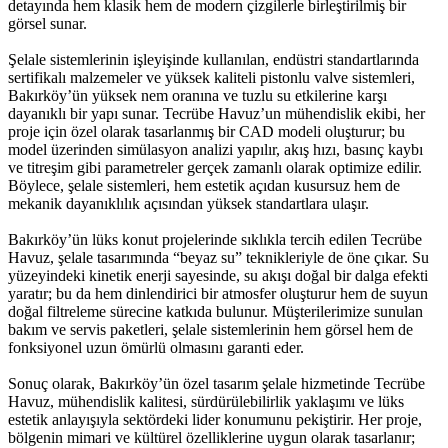
detayında hem klasik hem de modern çizgilerle birleştirilmiş bir
görsel sunar.
Şelale sistemlerinin işleyişinde kullanılan, endüstri standartlarında
sertifikalı malzemeler ve yüksek kaliteli pistonlu valve sistemleri,
Bakırköy’ün yüksek nem oranına ve tuzlu su etkilerine karşı
dayanıklı bir yapı sunar. Tecrübe Havuz’un mühendislik ekibi, her
proje için özel olarak tasarlanmış bir CAD modeli oluşturur; bu
model üzerinden simülasyon analizi yapılır, akış hızı, basınç kaybı
ve titreşim gibi parametreler gerçek zamanlı olarak optimize edilir.
Böylece, şelale sistemleri, hem estetik açıdan kusursuz hem de
mekanik dayanıklılık açısından yüksek standartlara ulaşır.
Bakırköy’ün lüks konut projelerinde sıklıkla tercih edilen Tecrübe
Havuz, şelale tasarımında “beyaz su” teknikleriyle de öne çıkar. Su
yüzeyindeki kinetik enerji sayesinde, su akışı doğal bir dalga efekti
yaratır; bu da hem dinlendirici bir atmosfer oluşturur hem de suyun
doğal filtreleme sürecine katkıda bulunur. Müşterilerimize sunulan
bakım ve servis paketleri, şelale sistemlerinin hem görsel hem de
fonksiyonel uzun ömürlü olmasını garanti eder.
Sonuç olarak, Bakırköy’ün özel tasarım şelale hizmetinde Tecrübe
Havuz, mühendislik kalitesi, sürdürülebilirlik yaklaşımı ve lüks
estetik anlayışıyla sektördeki lider konumunu pekiştirir. Her proje,
bölgenin mimari ve kültürel özelliklerine uygun olarak tasarlanır;