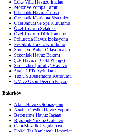
Lüks Villa Havuzu İmalatı
Motor ve Pompa Tamiri
Otomatik Havuz Örtüsü
Otomatik Klorlama Sistemleri
Özel Jakuzi ve Spa Kurulumu
Özel Tasarım Şelaleler
Özel Tasarım Türk Hamamı
Poliüretan Havuz İzolasyonu
Prefabrik Havuz Kurulumu
Sauna ve Buhar Odası İmalatı
Sezonluk Havuz Bakımı
Şok Havuzu (Cold Plunge)
Sonsuzluk (Infinity) Havuzu
Sualtı LED Aydınlatma
Tuzlu Su Jeneratörü Kurulumu
UV ve Ozon Dezenfeksiyon
Bakırköy
Akıllı Havuz Otomasyonu
Anahtar Teslim Havuz Yapımı
Betonarme Havuz İnşaatı
Biyolojik Yüzme Göletleri
Cam Mozaik Uygulaması
Doğal Taş Kaplamalı Havuzlar