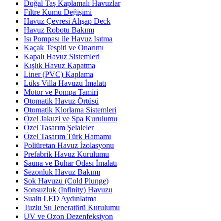
Doğal Taş Kaplamalı Havuzlar
Filtre Kumu Değişimi
Havuz Çevresi Ahşap Deck
Havuz Robotu Bakımı
Isı Pompası ile Havuz Isıtma
Kaçak Tespiti ve Onarımı
Kapalı Havuz Sistemleri
Kışlık Havuz Kapatma
Liner (PVC) Kaplama
Lüks Villa Havuzu İmalatı
Motor ve Pompa Tamiri
Otomatik Havuz Örtüsü
Otomatik Klorlama Sistemleri
Özel Jakuzi ve Spa Kurulumu
Özel Tasarım Şelaleler
Özel Tasarım Türk Hamamı
Poliüretan Havuz İzolasyonu
Prefabrik Havuz Kurulumu
Sauna ve Buhar Odası İmalatı
Sezonluk Havuz Bakımı
Şok Havuzu (Cold Plunge)
Sonsuzluk (Infinity) Havuzu
Sualtı LED Aydınlatma
Tuzlu Su Jeneratörü Kurulumu
UV ve Ozon Dezenfeksiyon