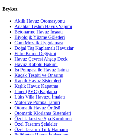
Beykoz
Akıllı Havuz Otomasyonu
Anahtar Teslim Havuz Yapımı
Betonarme Havuz İnşaatı
Biyolojik Yüzme Göletleri
Cam Mozaik Uygulaması
Doğal Taş Kaplamalı Havuzlar
Filtre Kumu Değişimi
Havuz Çevresi Ahşap Deck
Havuz Robotu Bakımı
Isı Pompası ile Havuz Isıtma
Kaçak Tespiti ve Onarımı
Kapalı Havuz Sistemleri
Kışlık Havuz Kapatma
Liner (PVC) Kaplama
Lüks Villa Havuzu İmalatı
Motor ve Pompa Tamiri
Otomatik Havuz Örtüsü
Otomatik Klorlama Sistemleri
Özel Jakuzi ve Spa Kurulumu
Özel Tasarım Şelaleler
Özel Tasarım Türk Hamamı
Poliüretan Havuz İzolasyonu