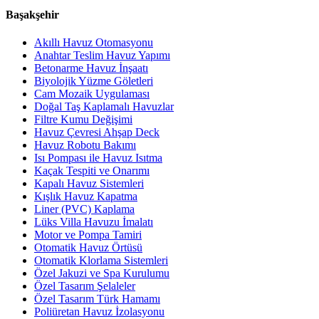
Başakşehir
Akıllı Havuz Otomasyonu
Anahtar Teslim Havuz Yapımı
Betonarme Havuz İnşaatı
Biyolojik Yüzme Göletleri
Cam Mozaik Uygulaması
Doğal Taş Kaplamalı Havuzlar
Filtre Kumu Değişimi
Havuz Çevresi Ahşap Deck
Havuz Robotu Bakımı
Isı Pompası ile Havuz Isıtma
Kaçak Tespiti ve Onarımı
Kapalı Havuz Sistemleri
Kışlık Havuz Kapatma
Liner (PVC) Kaplama
Lüks Villa Havuzu İmalatı
Motor ve Pompa Tamiri
Otomatik Havuz Örtüsü
Otomatik Klorlama Sistemleri
Özel Jakuzi ve Spa Kurulumu
Özel Tasarım Şelaleler
Özel Tasarım Türk Hamamı
Poliüretan Havuz İzolasyonu