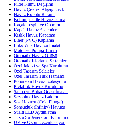
Filtre Kumu Değişimi
Havuz Çevresi Ahşap Deck
Havuz Robotu Bakımı
Isı Pompası ile Havuz Isıtma
Kaçak Tespiti ve Onarımı
Kapalı Havuz Sistemleri
Kışlık Havuz Kapatma
Liner (PVC) Kaplama
Lüks Villa Havuzu İmalatı
Motor ve Pompa Tamiri
Otomatik Havuz Örtüsü
Otomatik Klorlama Sistemleri
Özel Jakuzi ve Spa Kurulumu
Özel Tasarım Şelaleler
Özel Tasarım Türk Hamamı
Poliüretan Havuz İzolasyonu
Prefabrik Havuz Kurulumu
Sauna ve Buhar Odası İmalatı
Sezonluk Havuz Bakımı
Şok Havuzu (Cold Plunge)
Sonsuzluk (Infinity) Havuzu
Sualtı LED Aydınlatma
Tuzlu Su Jeneratörü Kurulumu
UV ve Ozon Dezenfeksiyon