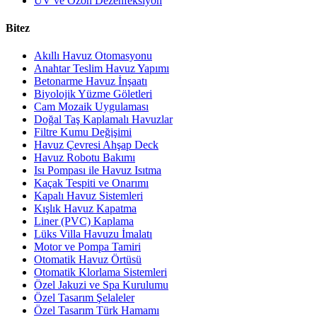
UV ve Ozon Dezenfeksiyon
Bitez
Akıllı Havuz Otomasyonu
Anahtar Teslim Havuz Yapımı
Betonarme Havuz İnşaatı
Biyolojik Yüzme Göletleri
Cam Mozaik Uygulaması
Doğal Taş Kaplamalı Havuzlar
Filtre Kumu Değişimi
Havuz Çevresi Ahşap Deck
Havuz Robotu Bakımı
Isı Pompası ile Havuz Isıtma
Kaçak Tespiti ve Onarımı
Kapalı Havuz Sistemleri
Kışlık Havuz Kapatma
Liner (PVC) Kaplama
Lüks Villa Havuzu İmalatı
Motor ve Pompa Tamiri
Otomatik Havuz Örtüsü
Otomatik Klorlama Sistemleri
Özel Jakuzi ve Spa Kurulumu
Özel Tasarım Şelaleler
Özel Tasarım Türk Hamamı