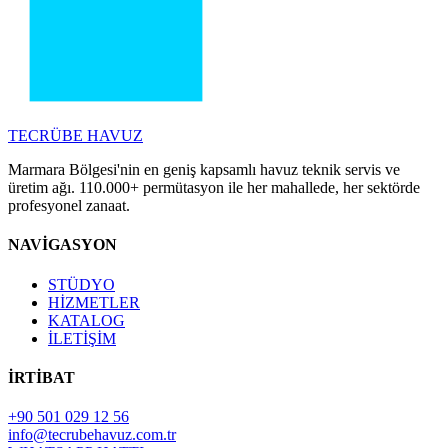
TECRÜBE
HAVUZ
Marmara Bölgesi'nin en geniş kapsamlı havuz teknik servis ve
üretim ağı. 110.000+ permütasyon ile her mahallede, her sektörde
profesyonel zanaat.
NAVİGASYON
STÜDYO
HİZMETLER
KATALOG
İLETİŞİM
İRTİBAT
+90 501 029 12 56
info@tecrubehavuz.com.tr