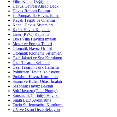
Filtre Kumu Değişimi
Havuz Çevresi Ahşap Deck
Havuz Robotu Bakımı
Isı Pompası ile Havuz Isıtma
Kaçak Tespiti ve Onarımı
Kapalı Havuz Sistemleri
Kışlık Havuz Kapatma
Liner (PVC) Kaplama
Lüks Villa Havuzu İmalatı
Motor ve Pompa Tamiri
Otomatik Havuz Örtüsü
Otomatik Klorlama Sistemleri
Özel Jakuzi ve Spa Kurulumu
Özel Tasarım Şelaleler
Özel Tasarım Türk Hamamı
Poliüretan Havuz İzolasyonu
Prefabrik Havuz Kurulumu
Sauna ve Buhar Odası İmalatı
Sezonluk Havuz Bakımı
Şok Havuzu (Cold Plunge)
Sonsuzluk (Infinity) Havuzu
Sualtı LED Aydınlatma
Tuzlu Su Jeneratörü Kurulumu
UV ve Ozon Dezenfeksiyon