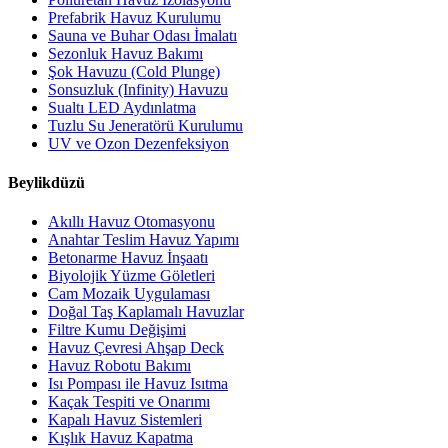
Prefabrik Havuz Kurulumu
Sauna ve Buhar Odası İmalatı
Sezonluk Havuz Bakımı
Şok Havuzu (Cold Plunge)
Sonsuzluk (Infinity) Havuzu
Sualtı LED Aydınlatma
Tuzlu Su Jeneratörü Kurulumu
UV ve Ozon Dezenfeksiyon
Beylikdüzü
Akıllı Havuz Otomasyonu
Anahtar Teslim Havuz Yapımı
Betonarme Havuz İnşaatı
Biyolojik Yüzme Göletleri
Cam Mozaik Uygulaması
Doğal Taş Kaplamalı Havuzlar
Filtre Kumu Değişimi
Havuz Çevresi Ahşap Deck
Havuz Robotu Bakımı
Isı Pompası ile Havuz Isıtma
Kaçak Tespiti ve Onarımı
Kapalı Havuz Sistemleri
Kışlık Havuz Kapatma