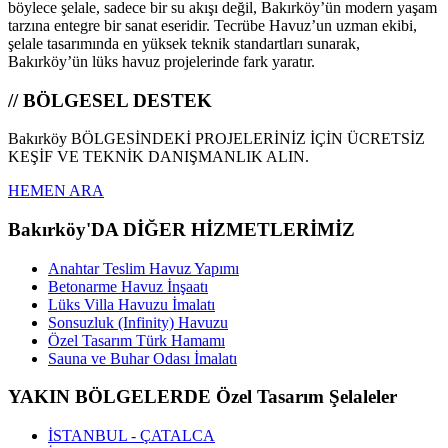
böylece şelale, sadece bir su akışı değil, Bakırköy’ün modern yaşam
tarzına entegre bir sanat eseridir. Tecrübe Havuz’un uzman ekibi,
şelale tasarımında en yüksek teknik standartları sunarak,
Bakırköy’ün lüks havuz projelerinde fark yaratır.
// BÖLGESEL DESTEK
Bakırköy BÖLGESİNDEKİ PROJELERİNİZ İÇİN ÜCRETSİZ
KEŞİF VE TEKNİK DANIŞMANLIK ALIN.
HEMEN ARA
Bakırköy'DA DİĞER HİZMETLERİMİZ
Anahtar Teslim Havuz Yapımı
Betonarme Havuz İnşaatı
Lüks Villa Havuzu İmalatı
Sonsuzluk (Infinity) Havuzu
Özel Tasarım Türk Hamamı
Sauna ve Buhar Odası İmalatı
YAKIN BÖLGELERDE Özel Tasarım Şelaleler
İSTANBUL - ÇATALCA