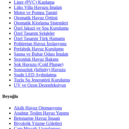
Liner (PVC) Kaplama
Lüks Villa Havuzu İmalatı
Motor ve Pompa Tamiri
Otomatik Havuz Örtüsü
Otomatik Klorlama Sistemleri
Özel Jakuzi ve Spa Kurulumu
Özel Tasarım Şelaleler
Özel Tasarım Türk Hamamı
Poliüretan Havuz İzolasyonu
Prefabrik Havuz Kurulumu
Sauna ve Buhar Odası İmalatı
Sezonluk Havuz Bakımı
Şok Havuzu (Cold Plunge)
Sonsuzluk (Infinity) Havuzu
Sualtı LED Aydınlatma
Tuzlu Su Jeneratörü Kurulumu
UV ve Ozon Dezenfeksiyon
Beyoğlu
Akıllı Havuz Otomasyonu
Anahtar Teslim Havuz Yapımı
Betonarme Havuz İnşaatı
Biyolojik Yüzme Göletleri
Cam Mozaik Uygulaması