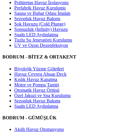
Poliüretan Havuz İzolasyonu
Prefabrik Havuz Kurulumu
Sauna ve Buhar Odası İmalatı
Sezonluk Havuz Bakımı
Şok Havuzu (Cold Plunge)
Sonsuzluk (Infinity) Havuzu
Sualtı LED Aydınlatma
Tuzlu Su Jeneratörü Kurulumu
UV ve Ozon Dezenfeksiyon
BODRUM - BİTEZ & ORTAKENT
Biyolojik Yüzme Göletleri
Havuz Çevresi Ahşap Deck
Kışlık Havuz Kapatma
Motor ve Pompa Tamiri
Otomatik Havuz Örtüsü
Özel Jakuzi ve Spa Kurulumu
Sezonluk Havuz Bakımı
Sualtı LED Aydınlatma
BODRUM - GÜMÜŞLÜK
Akıllı Havuz Otomasyonu