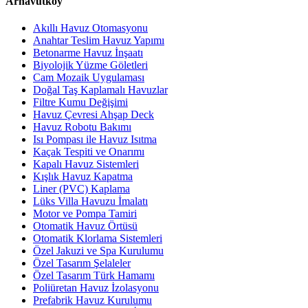
Arnavutköy
Akıllı Havuz Otomasyonu
Anahtar Teslim Havuz Yapımı
Betonarme Havuz İnşaatı
Biyolojik Yüzme Göletleri
Cam Mozaik Uygulaması
Doğal Taş Kaplamalı Havuzlar
Filtre Kumu Değişimi
Havuz Çevresi Ahşap Deck
Havuz Robotu Bakımı
Isı Pompası ile Havuz Isıtma
Kaçak Tespiti ve Onarımı
Kapalı Havuz Sistemleri
Kışlık Havuz Kapatma
Liner (PVC) Kaplama
Lüks Villa Havuzu İmalatı
Motor ve Pompa Tamiri
Otomatik Havuz Örtüsü
Otomatik Klorlama Sistemleri
Özel Jakuzi ve Spa Kurulumu
Özel Tasarım Şelaleler
Özel Tasarım Türk Hamamı
Poliüretan Havuz İzolasyonu
Prefabrik Havuz Kurulumu