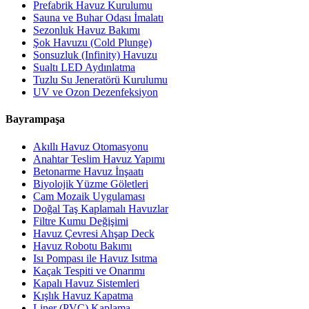
Prefabrik Havuz Kurulumu
Sauna ve Buhar Odası İmalatı
Sezonluk Havuz Bakımı
Şok Havuzu (Cold Plunge)
Sonsuzluk (Infinity) Havuzu
Sualtı LED Aydınlatma
Tuzlu Su Jeneratörü Kurulumu
UV ve Ozon Dezenfeksiyon
Bayrampaşa
Akıllı Havuz Otomasyonu
Anahtar Teslim Havuz Yapımı
Betonarme Havuz İnşaatı
Biyolojik Yüzme Göletleri
Cam Mozaik Uygulaması
Doğal Taş Kaplamalı Havuzlar
Filtre Kumu Değişimi
Havuz Çevresi Ahşap Deck
Havuz Robotu Bakımı
Isı Pompası ile Havuz Isıtma
Kaçak Tespiti ve Onarımı
Kapalı Havuz Sistemleri
Kışlık Havuz Kapatma
Liner (PVC) Kaplama