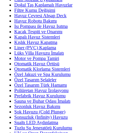
Doğal Taş Kaplamalı Havuzlar
Filtre Kumu Değişimi
Havuz Çevresi Ahşap Deck
Havuz Robotu Bakımı
Isı Pompası ile Havuz Isıtma
Kaçak Tespiti ve Onarımı
Kapalı Havuz Sistemleri
Kışlık Havuz Kapatma
Liner (PVC) Kaplama
Lüks Villa Havuzu İmalatı
Motor ve Pompa Tamiri
Otomatik Havuz Örtüsü
Otomatik Klorlama Sistemleri
Özel Jakuzi ve Spa Kurulumu
Özel Tasarım Şelaleler
Özel Tasarım Türk Hamamı
Poliüretan Havuz İzolasyonu
Prefabrik Havuz Kurulumu
Sauna ve Buhar Odası İmalatı
Sezonluk Havuz Bakımı
Şok Havuzu (Cold Plunge)
Sonsuzluk (Infinity) Havuzu
Sualtı LED Aydınlatma
Tuzlu Su Jeneratörü Kurulumu