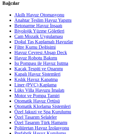
Bağcılar
Akıllı Havuz Otomasyonu
Anahtar Teslim Havuz Yapımı
Betonarme Havuz İnşaatı
Biyolojik Yüzme Göletleri
Cam Mozaik Uygulaması
Doğal Taş Kaplamalı Havuzlar
Filtre Kumu Değişimi
Havuz Çevresi Ahşap Deck
Havuz Robotu Bakımı
Isı Pompası ile Havuz Isıtma
Kaçak Tespiti ve Onarımı
Kapalı Havuz Sistemleri
Kışlık Havuz Kapatma
Liner (PVC) Kaplama
Lüks Villa Havuzu İmalatı
Motor ve Pompa Tamiri
Otomatik Havuz Örtüsü
Otomatik Klorlama Sistemleri
Özel Jakuzi ve Spa Kurulumu
Özel Tasarım Şelaleler
Özel Tasarım Türk Hamamı
Poliüretan Havuz İzolasyonu
Prefabrik Havuz Kurulumu