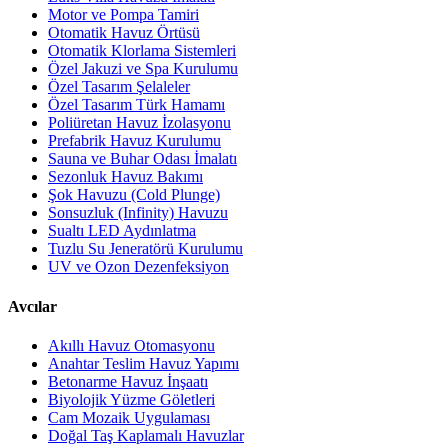
Motor ve Pompa Tamiri
Otomatik Havuz Örtüsü
Otomatik Klorlama Sistemleri
Özel Jakuzi ve Spa Kurulumu
Özel Tasarım Şelaleler
Özel Tasarım Türk Hamamı
Poliüretan Havuz İzolasyonu
Prefabrik Havuz Kurulumu
Sauna ve Buhar Odası İmalatı
Sezonluk Havuz Bakımı
Şok Havuzu (Cold Plunge)
Sonsuzluk (Infinity) Havuzu
Sualtı LED Aydınlatma
Tuzlu Su Jeneratörü Kurulumu
UV ve Ozon Dezenfeksiyon
Avcılar
Akıllı Havuz Otomasyonu
Anahtar Teslim Havuz Yapımı
Betonarme Havuz İnşaatı
Biyolojik Yüzme Göletleri
Cam Mozaik Uygulaması
Doğal Taş Kaplamalı Havuzlar