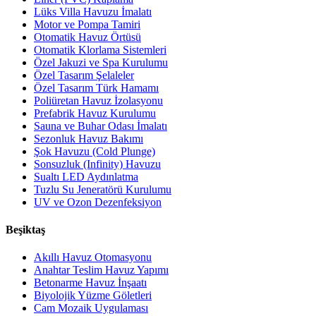
Lüks Villa Havuzu İmalatı
Motor ve Pompa Tamiri
Otomatik Havuz Örtüsü
Otomatik Klorlama Sistemleri
Özel Jakuzi ve Spa Kurulumu
Özel Tasarım Şelaleler
Özel Tasarım Türk Hamamı
Poliüretan Havuz İzolasyonu
Prefabrik Havuz Kurulumu
Sauna ve Buhar Odası İmalatı
Sezonluk Havuz Bakımı
Şok Havuzu (Cold Plunge)
Sonsuzluk (Infinity) Havuzu
Sualtı LED Aydınlatma
Tuzlu Su Jeneratörü Kurulumu
UV ve Ozon Dezenfeksiyon
Beşiktaş
Akıllı Havuz Otomasyonu
Anahtar Teslim Havuz Yapımı
Betonarme Havuz İnşaatı
Biyolojik Yüzme Göletleri
Cam Mozaik Uygulaması