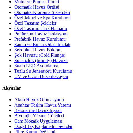
Motor ve Pompa Tamiri
Otomatik Havuz Örtüsü
Otomatik Klorlama Sistemleri
Özel Jakuzi ve Spa Kurulumu
Özel Tasarım Şelaleler
Özel Tasarım Türk Hamamı
Poliüretan Havuz İzolasyonu
Prefabrik Havuz Kurulumu
Sauna ve Buhar Odası İmalatı
Sezonluk Havuz Bakımı
Şok Havuzu (Cold Plunge)
Sonsuzluk (Infinity) Havuzu
Sualtı LED Aydınlatma
Tuzlu Su Jeneratörü Kurulumu
UV ve Ozon Dezenfeksiyon
Akyarlar
Akıllı Havuz Otomasyonu
Anahtar Teslim Havuz Yapımı
Betonarme Havuz İnşaatı
Biyolojik Yüzme Göletleri
Cam Mozaik Uygulaması
Doğal Taş Kaplamalı Havuzlar
Filtre Kumu Değişimi