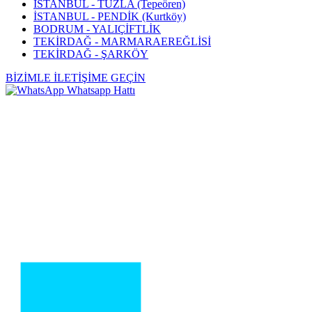
İSTANBUL - TUZLA (Tepeören)
İSTANBUL - PENDİK (Kurtköy)
BODRUM - YALIÇİFTLİK
TEKİRDAĞ - MARMARAEREĞLİSİ
TEKİRDAĞ - ŞARKÖY
BİZİMLE İLETİŞİME GEÇİN
Whatsapp Hattı