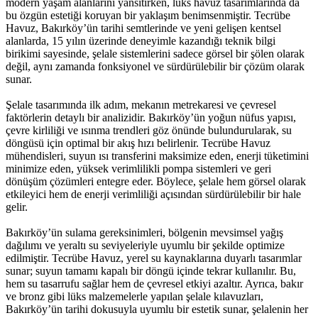
modern yaşam alanlarını yansıtırken, lüks havuz tasarımlarında da
bu özgün estetiği koruyan bir yaklaşım benimsenmiştir. Tecrübe
Havuz, Bakırköy’ün tarihi semtlerinde ve yeni gelişen kentsel
alanlarda, 15 yılın üzerinde deneyimle kazandığı teknik bilgi
birikimi sayesinde, şelale sistemlerini sadece görsel bir şölen olarak
değil, aynı zamanda fonksiyonel ve sürdürülebilir bir çözüm olarak
sunar.
Şelale tasarımında ilk adım, mekanın metrekaresi ve çevresel
faktörlerin detaylı bir analizidir. Bakırköy’ün yoğun nüfus yapısı,
çevre kirliliği ve ısınma trendleri göz önünde bulundurularak, su
döngüsü için optimal bir akış hızı belirlenir. Tecrübe Havuz
mühendisleri, suyun ısı transferini maksimize eden, enerji tüketimini
minimize eden, yüksek verimlilikli pompa sistemleri ve geri
dönüşüm çözümleri entegre eder. Böylece, şelale hem görsel olarak
etkileyici hem de enerji verimliliği açısından sürdürülebilir bir hale
gelir.
Bakırköy’ün sulama gereksinimleri, bölgenin mevsimsel yağış
dağılımı ve yeraltı su seviyeleriyle uyumlu bir şekilde optimize
edilmiştir. Tecrübe Havuz, yerel su kaynaklarına duyarlı tasarımlar
sunar; suyun tamamı kapalı bir döngü içinde tekrar kullanılır. Bu,
hem su tasarrufu sağlar hem de çevresel etkiyi azaltır. Ayrıca, bakır
ve bronz gibi lüks malzemelerle yapılan şelale kılavuzları,
Bakırköy’ün tarihi dokusuyla uyumlu bir estetik sunar, şelalenin her