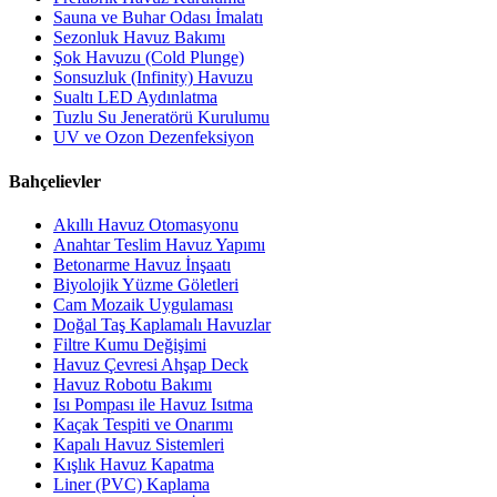
Sauna ve Buhar Odası İmalatı
Sezonluk Havuz Bakımı
Şok Havuzu (Cold Plunge)
Sonsuzluk (Infinity) Havuzu
Sualtı LED Aydınlatma
Tuzlu Su Jeneratörü Kurulumu
UV ve Ozon Dezenfeksiyon
Bahçelievler
Akıllı Havuz Otomasyonu
Anahtar Teslim Havuz Yapımı
Betonarme Havuz İnşaatı
Biyolojik Yüzme Göletleri
Cam Mozaik Uygulaması
Doğal Taş Kaplamalı Havuzlar
Filtre Kumu Değişimi
Havuz Çevresi Ahşap Deck
Havuz Robotu Bakımı
Isı Pompası ile Havuz Isıtma
Kaçak Tespiti ve Onarımı
Kapalı Havuz Sistemleri
Kışlık Havuz Kapatma
Liner (PVC) Kaplama