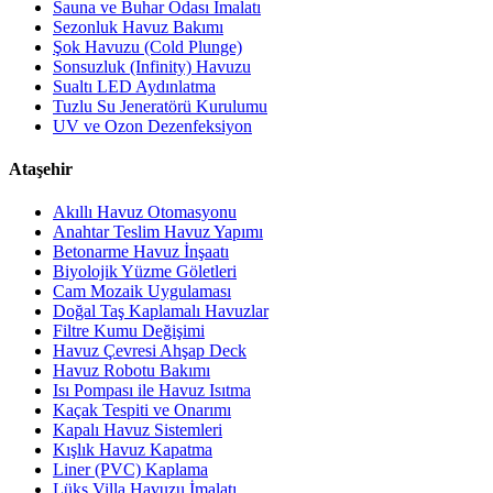
Sauna ve Buhar Odası İmalatı
Sezonluk Havuz Bakımı
Şok Havuzu (Cold Plunge)
Sonsuzluk (Infinity) Havuzu
Sualtı LED Aydınlatma
Tuzlu Su Jeneratörü Kurulumu
UV ve Ozon Dezenfeksiyon
Ataşehir
Akıllı Havuz Otomasyonu
Anahtar Teslim Havuz Yapımı
Betonarme Havuz İnşaatı
Biyolojik Yüzme Göletleri
Cam Mozaik Uygulaması
Doğal Taş Kaplamalı Havuzlar
Filtre Kumu Değişimi
Havuz Çevresi Ahşap Deck
Havuz Robotu Bakımı
Isı Pompası ile Havuz Isıtma
Kaçak Tespiti ve Onarımı
Kapalı Havuz Sistemleri
Kışlık Havuz Kapatma
Liner (PVC) Kaplama
Lüks Villa Havuzu İmalatı