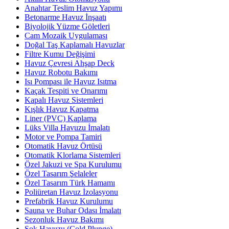
Anahtar Teslim Havuz Yapımı
Betonarme Havuz İnşaatı
Biyolojik Yüzme Göletleri
Cam Mozaik Uygulaması
Doğal Taş Kaplamalı Havuzlar
Filtre Kumu Değişimi
Havuz Çevresi Ahşap Deck
Havuz Robotu Bakımı
Isı Pompası ile Havuz Isıtma
Kaçak Tespiti ve Onarımı
Kapalı Havuz Sistemleri
Kışlık Havuz Kapatma
Liner (PVC) Kaplama
Lüks Villa Havuzu İmalatı
Motor ve Pompa Tamiri
Otomatik Havuz Örtüsü
Otomatik Klorlama Sistemleri
Özel Jakuzi ve Spa Kurulumu
Özel Tasarım Şelaleler
Özel Tasarım Türk Hamamı
Poliüretan Havuz İzolasyonu
Prefabrik Havuz Kurulumu
Sauna ve Buhar Odası İmalatı
Sezonluk Havuz Bakımı
Şok Havuzu (Cold Plunge)