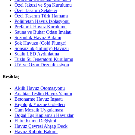
Özel Jakuzi ve Spa Kurulumu
Özel Tasarım Şelaleler
Özel Tasarım Türk Hamamı
Poliüretan Havuz İzolasyonu
Prefabrik Havuz Kurulumu
Sauna ve Buhar Odası İmalatı
Sezonluk Havuz Bakımı
Şok Havuzu (Cold Plunge)
Sonsuzluk (Infinity) Havuzu
Sualtı LED Aydınlatma
Tuzlu Su Jeneratörü Kurulumu
UV ve Ozon Dezenfeksiyon
Beşiktaş
Akıllı Havuz Otomasyonu
Anahtar Teslim Havuz Yapımı
Betonarme Havuz İnşaatı
Biyolojik Yüzme Göletleri
Cam Mozaik Uygulaması
Doğal Taş Kaplamalı Havuzlar
Filtre Kumu Değişimi
Havuz Çevresi Ahşap Deck
Havuz Robotu Bakımı