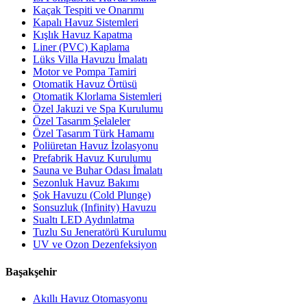
Kaçak Tespiti ve Onarımı
Kapalı Havuz Sistemleri
Kışlık Havuz Kapatma
Liner (PVC) Kaplama
Lüks Villa Havuzu İmalatı
Motor ve Pompa Tamiri
Otomatik Havuz Örtüsü
Otomatik Klorlama Sistemleri
Özel Jakuzi ve Spa Kurulumu
Özel Tasarım Şelaleler
Özel Tasarım Türk Hamamı
Poliüretan Havuz İzolasyonu
Prefabrik Havuz Kurulumu
Sauna ve Buhar Odası İmalatı
Sezonluk Havuz Bakımı
Şok Havuzu (Cold Plunge)
Sonsuzluk (Infinity) Havuzu
Sualtı LED Aydınlatma
Tuzlu Su Jeneratörü Kurulumu
UV ve Ozon Dezenfeksiyon
Başakşehir
Akıllı Havuz Otomasyonu