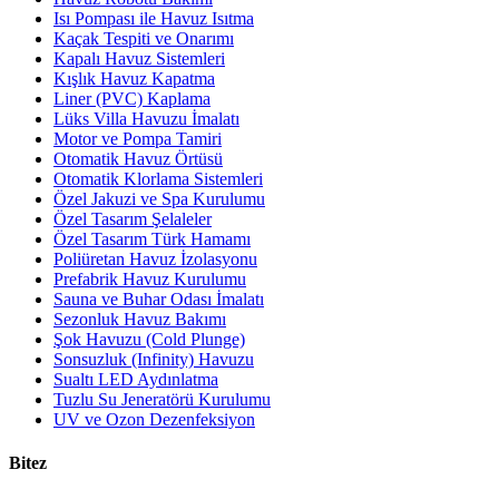
Isı Pompası ile Havuz Isıtma
Kaçak Tespiti ve Onarımı
Kapalı Havuz Sistemleri
Kışlık Havuz Kapatma
Liner (PVC) Kaplama
Lüks Villa Havuzu İmalatı
Motor ve Pompa Tamiri
Otomatik Havuz Örtüsü
Otomatik Klorlama Sistemleri
Özel Jakuzi ve Spa Kurulumu
Özel Tasarım Şelaleler
Özel Tasarım Türk Hamamı
Poliüretan Havuz İzolasyonu
Prefabrik Havuz Kurulumu
Sauna ve Buhar Odası İmalatı
Sezonluk Havuz Bakımı
Şok Havuzu (Cold Plunge)
Sonsuzluk (Infinity) Havuzu
Sualtı LED Aydınlatma
Tuzlu Su Jeneratörü Kurulumu
UV ve Ozon Dezenfeksiyon
Bitez