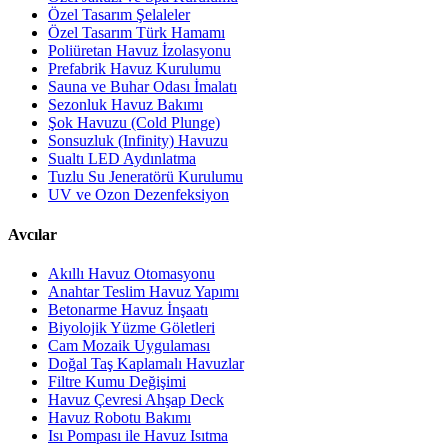
Özel Tasarım Şelaleler
Özel Tasarım Türk Hamamı
Poliüretan Havuz İzolasyonu
Prefabrik Havuz Kurulumu
Sauna ve Buhar Odası İmalatı
Sezonluk Havuz Bakımı
Şok Havuzu (Cold Plunge)
Sonsuzluk (Infinity) Havuzu
Sualtı LED Aydınlatma
Tuzlu Su Jeneratörü Kurulumu
UV ve Ozon Dezenfeksiyon
Avcılar
Akıllı Havuz Otomasyonu
Anahtar Teslim Havuz Yapımı
Betonarme Havuz İnşaatı
Biyolojik Yüzme Göletleri
Cam Mozaik Uygulaması
Doğal Taş Kaplamalı Havuzlar
Filtre Kumu Değişimi
Havuz Çevresi Ahşap Deck
Havuz Robotu Bakımı
Isı Pompası ile Havuz Isıtma