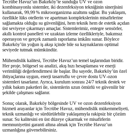
Tecrübe Havuz’un Bakırköy’te sunduğu UV ve ozon
kombinasyonlu sistemler, iki dezenfeksiyon tekniğinin sinerjisini
kullanarak, 99,99 % mikroorganizma azaltımı sağlar. Bu yaklaşım,
özellikle lüks otellerin ve apartman komplekslerinin misafirlerine
sağlamakta olduğu su güvenliğini, hem teknik hem de estetik açıdan
üst seviyeye çıkarmayı amaçlar. Sistemlerimiz, entegre sensörler,
akıllı kontrol panelleri ve uzaktan izleme özellikleriyle, bakımsız
operasyon ve gerçek zamanlı raporlama imkânı sunar. Böylece
Bakırköy’ün yoğun iş akışı içinde bile su kaynaklarını optimal
seviyede tutmak mümkündür.
Mühendislik kalitesi, Tecrübe Havuz’un temel taşlarından biridir.
Her proje, bölgesel su analizi, akış hızı hesaplaması ve enerji
verimliliği değerlendirmesi ile başlar. Bu sayede, Bakırköy’ün özel
ihtiyaçlarına uygun, enerji tasarruflu ve çevre dostu UV‑ozon
sistemleri tasarlanır. Ayrıca, kurulum sonrası 24/7 teknik destek ve
yıllık bakım paketleri ile, sistemlerin uzun ömürlü ve güvenilir bir
şekilde çalışması sağlanır.
Sonuç olarak, Bakırköy bölgesinde UV ve ozon dezenfeksiyon
hizmeti arayanlar için Tecrübe Havuz, mühendislik mükemmeliyeti,
teknik uzmanlığı ve sürdürülebilir yaklaşımıyla rakipsiz bir çözüm
sunar. Su kalitesini en üst düzeye çıkarmak ve misafirlerin
memnuniyetini garanti altına almak için Tecrübe Havuz’un
uzmanlığına güvenebilirsiniz.