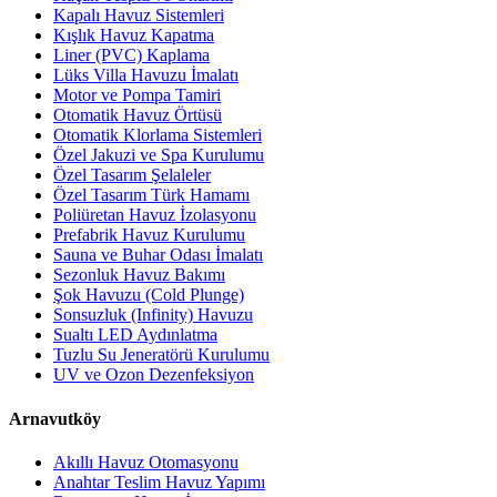
Kapalı Havuz Sistemleri
Kışlık Havuz Kapatma
Liner (PVC) Kaplama
Lüks Villa Havuzu İmalatı
Motor ve Pompa Tamiri
Otomatik Havuz Örtüsü
Otomatik Klorlama Sistemleri
Özel Jakuzi ve Spa Kurulumu
Özel Tasarım Şelaleler
Özel Tasarım Türk Hamamı
Poliüretan Havuz İzolasyonu
Prefabrik Havuz Kurulumu
Sauna ve Buhar Odası İmalatı
Sezonluk Havuz Bakımı
Şok Havuzu (Cold Plunge)
Sonsuzluk (Infinity) Havuzu
Sualtı LED Aydınlatma
Tuzlu Su Jeneratörü Kurulumu
UV ve Ozon Dezenfeksiyon
Arnavutköy
Akıllı Havuz Otomasyonu
Anahtar Teslim Havuz Yapımı