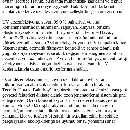
oynar. Tecrübe Havuz, bu alanda mühendislik kalitesini ve teknik
uzmanlığını bir adım öteye taşıyarak, Bakırköy’ün lüks konut
alanları, oteller ve özel tesisleri için özelleştirilmiş çözümler sunar.
UV dezenfeksiyonu, suyun 99,9 % bakteriyel ve viral
kontaminantlarından arınmasını sağlayan, kimyasal birikim
oluşturmayarak sürdürülebilir bir yöntemdir. Tecrübe Havuz,
Bakırköy’ün ısıtma ve iklim koşullarını göz önünde bulundurarak,
yüksek verimlilik sunan 254 nm dalga boyunda UV lampaları kurar.
Sistemlerimiz, otomatik filtrasyon kontrolü ve sensör tabanlı ışık
yoğunluk ayarı sayesinde, sıcaklık değişimlerine rağmen stabil bir
dezenfeksiyon garantisi verir. Ayrıca, bakırköy’ün yoğun kent trafiği
ve okyanus etkisiyle oluşan tuzlu suya karşı dayanıklı UV
kaplamalarıyla uzun ömürlü performans sağlar.
Ozon dezenfeksiyonu ise, suyun oksidatif gücüyle zararlı
mikroorganizmaları yok ederken, kimyasal kalıntı bırakmaz.
Tecrübe Havuz, Bakırköy’ün yüksek nem oranı ve deniz havası gibi
çevresel faktörleri dikkate alarak, ozon jeneratörlerini sistem akışına
entegre eder. Ozon konsantrasyonları, son derece hassas çevrim
kontrolüyle 0,2–0,5 mg/l aralığında tutulur, bu da hem suyun
berraklığını hem de tat kalitesini maksimize eder. Ozonun aynı
zamanda klor ve fosfat gibi zararlı kimyasalları etkili bir şekilde
parçalayarak, ekolojik denge ile uyumlu bir su yönetimi sunar.