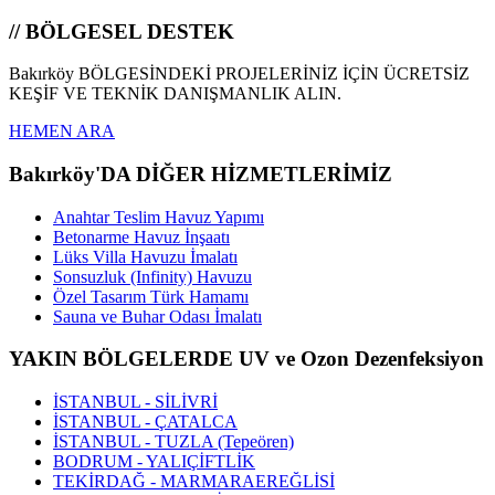
// BÖLGESEL DESTEK
Bakırköy BÖLGESİNDEKİ PROJELERİNİZ İÇİN ÜCRETSİZ
KEŞİF VE TEKNİK DANIŞMANLIK ALIN.
HEMEN ARA
Bakırköy'DA DİĞER HİZMETLERİMİZ
Anahtar Teslim Havuz Yapımı
Betonarme Havuz İnşaatı
Lüks Villa Havuzu İmalatı
Sonsuzluk (Infinity) Havuzu
Özel Tasarım Türk Hamamı
Sauna ve Buhar Odası İmalatı
YAKIN BÖLGELERDE UV ve Ozon Dezenfeksiyon
İSTANBUL - SİLİVRİ
İSTANBUL - ÇATALCA
İSTANBUL - TUZLA (Tepeören)
BODRUM - YALIÇİFTLİK
TEKİRDAĞ - MARMARAEREĞLİSİ