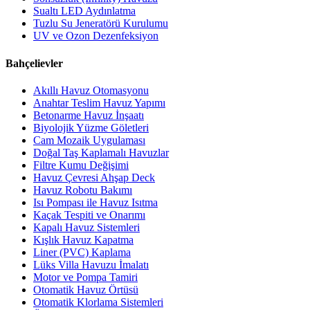
Sualtı LED Aydınlatma
Tuzlu Su Jeneratörü Kurulumu
UV ve Ozon Dezenfeksiyon
Bahçelievler
Akıllı Havuz Otomasyonu
Anahtar Teslim Havuz Yapımı
Betonarme Havuz İnşaatı
Biyolojik Yüzme Göletleri
Cam Mozaik Uygulaması
Doğal Taş Kaplamalı Havuzlar
Filtre Kumu Değişimi
Havuz Çevresi Ahşap Deck
Havuz Robotu Bakımı
Isı Pompası ile Havuz Isıtma
Kaçak Tespiti ve Onarımı
Kapalı Havuz Sistemleri
Kışlık Havuz Kapatma
Liner (PVC) Kaplama
Lüks Villa Havuzu İmalatı
Motor ve Pompa Tamiri
Otomatik Havuz Örtüsü
Otomatik Klorlama Sistemleri