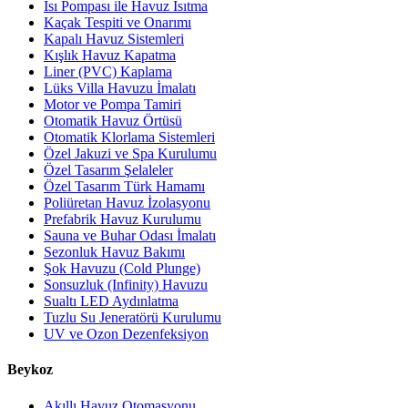
Isı Pompası ile Havuz Isıtma
Kaçak Tespiti ve Onarımı
Kapalı Havuz Sistemleri
Kışlık Havuz Kapatma
Liner (PVC) Kaplama
Lüks Villa Havuzu İmalatı
Motor ve Pompa Tamiri
Otomatik Havuz Örtüsü
Otomatik Klorlama Sistemleri
Özel Jakuzi ve Spa Kurulumu
Özel Tasarım Şelaleler
Özel Tasarım Türk Hamamı
Poliüretan Havuz İzolasyonu
Prefabrik Havuz Kurulumu
Sauna ve Buhar Odası İmalatı
Sezonluk Havuz Bakımı
Şok Havuzu (Cold Plunge)
Sonsuzluk (Infinity) Havuzu
Sualtı LED Aydınlatma
Tuzlu Su Jeneratörü Kurulumu
UV ve Ozon Dezenfeksiyon
Beykoz
Akıllı Havuz Otomasyonu