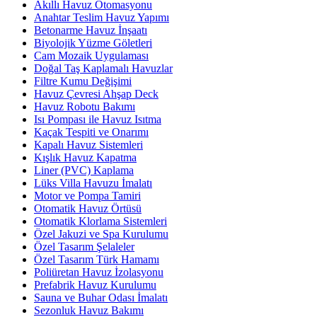
Akıllı Havuz Otomasyonu
Anahtar Teslim Havuz Yapımı
Betonarme Havuz İnşaatı
Biyolojik Yüzme Göletleri
Cam Mozaik Uygulaması
Doğal Taş Kaplamalı Havuzlar
Filtre Kumu Değişimi
Havuz Çevresi Ahşap Deck
Havuz Robotu Bakımı
Isı Pompası ile Havuz Isıtma
Kaçak Tespiti ve Onarımı
Kapalı Havuz Sistemleri
Kışlık Havuz Kapatma
Liner (PVC) Kaplama
Lüks Villa Havuzu İmalatı
Motor ve Pompa Tamiri
Otomatik Havuz Örtüsü
Otomatik Klorlama Sistemleri
Özel Jakuzi ve Spa Kurulumu
Özel Tasarım Şelaleler
Özel Tasarım Türk Hamamı
Poliüretan Havuz İzolasyonu
Prefabrik Havuz Kurulumu
Sauna ve Buhar Odası İmalatı
Sezonluk Havuz Bakımı