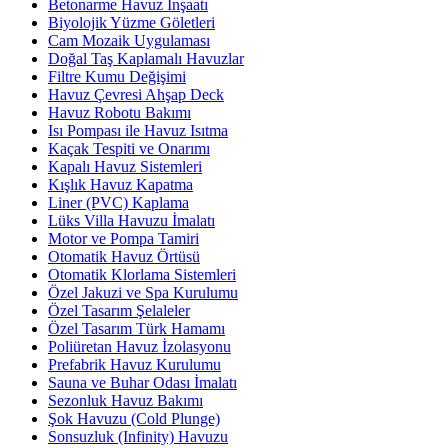
Betonarme Havuz İnşaatı
Biyolojik Yüzme Göletleri
Cam Mozaik Uygulaması
Doğal Taş Kaplamalı Havuzlar
Filtre Kumu Değişimi
Havuz Çevresi Ahşap Deck
Havuz Robotu Bakımı
Isı Pompası ile Havuz Isıtma
Kaçak Tespiti ve Onarımı
Kapalı Havuz Sistemleri
Kışlık Havuz Kapatma
Liner (PVC) Kaplama
Lüks Villa Havuzu İmalatı
Motor ve Pompa Tamiri
Otomatik Havuz Örtüsü
Otomatik Klorlama Sistemleri
Özel Jakuzi ve Spa Kurulumu
Özel Tasarım Şelaleler
Özel Tasarım Türk Hamamı
Poliüretan Havuz İzolasyonu
Prefabrik Havuz Kurulumu
Sauna ve Buhar Odası İmalatı
Sezonluk Havuz Bakımı
Şok Havuzu (Cold Plunge)
Sonsuzluk (Infinity) Havuzu