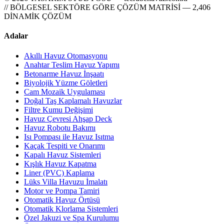
// BÖLGESEL SEKTÖRE GÖRE ÇÖZÜM MATRİSİ — 2,406
DİNAMİK ÇÖZÜM
Adalar
Akıllı Havuz Otomasyonu
Anahtar Teslim Havuz Yapımı
Betonarme Havuz İnşaatı
Biyolojik Yüzme Göletleri
Cam Mozaik Uygulaması
Doğal Taş Kaplamalı Havuzlar
Filtre Kumu Değişimi
Havuz Çevresi Ahşap Deck
Havuz Robotu Bakımı
Isı Pompası ile Havuz Isıtma
Kaçak Tespiti ve Onarımı
Kapalı Havuz Sistemleri
Kışlık Havuz Kapatma
Liner (PVC) Kaplama
Lüks Villa Havuzu İmalatı
Motor ve Pompa Tamiri
Otomatik Havuz Örtüsü
Otomatik Klorlama Sistemleri
Özel Jakuzi ve Spa Kurulumu