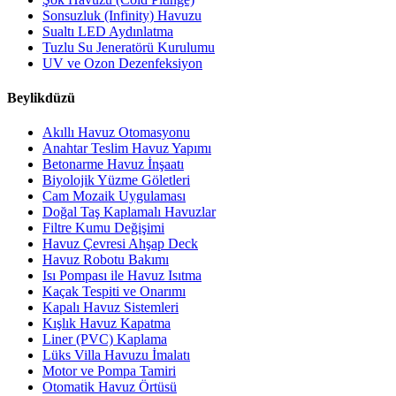
Sonsuzluk (Infinity) Havuzu
Sualtı LED Aydınlatma
Tuzlu Su Jeneratörü Kurulumu
UV ve Ozon Dezenfeksiyon
Beylikdüzü
Akıllı Havuz Otomasyonu
Anahtar Teslim Havuz Yapımı
Betonarme Havuz İnşaatı
Biyolojik Yüzme Göletleri
Cam Mozaik Uygulaması
Doğal Taş Kaplamalı Havuzlar
Filtre Kumu Değişimi
Havuz Çevresi Ahşap Deck
Havuz Robotu Bakımı
Isı Pompası ile Havuz Isıtma
Kaçak Tespiti ve Onarımı
Kapalı Havuz Sistemleri
Kışlık Havuz Kapatma
Liner (PVC) Kaplama
Lüks Villa Havuzu İmalatı
Motor ve Pompa Tamiri
Otomatik Havuz Örtüsü