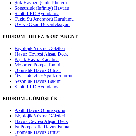
Şok Havuzu (Cold Plunge)
Sonsuzluk (Infinity) Havuzu
Sualtı LED Aydınlatma
Tuzlu Su Jeneratörü Kurulumu
UV ve Ozon Dezenfeksiyon
BODRUM - BİTEZ & ORTAKENT
Biyolojik Yüzme Göletleri
Havuz Çevresi Ahşap Deck
Kışlık Havuz Kapatma
Motor ve Pompa Tamiri
Otomatik Havuz Örtüsü
Özel Jakuzi ve Spa Kurulumu
Sezonluk Havuz Bakımı
Sualtı LED Aydınlatma
BODRUM - GÜMÜŞLÜK
Akıllı Havuz Otomasyonu
Biyolojik Yüzme Göletleri
Havuz Çevresi Ahşap Deck
Isı Pompası ile Havuz Isıtma
Otomatik Havuz Örtüsü