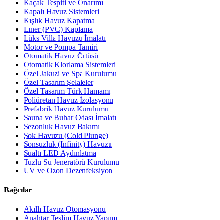
Kaçak Tespiti ve Onarımı
Kapalı Havuz Sistemleri
Kışlık Havuz Kapatma
Liner (PVC) Kaplama
Lüks Villa Havuzu İmalatı
Motor ve Pompa Tamiri
Otomatik Havuz Örtüsü
Otomatik Klorlama Sistemleri
Özel Jakuzi ve Spa Kurulumu
Özel Tasarım Şelaleler
Özel Tasarım Türk Hamamı
Poliüretan Havuz İzolasyonu
Prefabrik Havuz Kurulumu
Sauna ve Buhar Odası İmalatı
Sezonluk Havuz Bakımı
Şok Havuzu (Cold Plunge)
Sonsuzluk (Infinity) Havuzu
Sualtı LED Aydınlatma
Tuzlu Su Jeneratörü Kurulumu
UV ve Ozon Dezenfeksiyon
Bağcılar
Akıllı Havuz Otomasyonu
Anahtar Teslim Havuz Yapımı