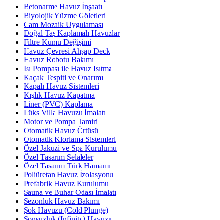
Betonarme Havuz İnşaatı
Biyolojik Yüzme Göletleri
Cam Mozaik Uygulaması
Doğal Taş Kaplamalı Havuzlar
Filtre Kumu Değişimi
Havuz Çevresi Ahşap Deck
Havuz Robotu Bakımı
Isı Pompası ile Havuz Isıtma
Kaçak Tespiti ve Onarımı
Kapalı Havuz Sistemleri
Kışlık Havuz Kapatma
Liner (PVC) Kaplama
Lüks Villa Havuzu İmalatı
Motor ve Pompa Tamiri
Otomatik Havuz Örtüsü
Otomatik Klorlama Sistemleri
Özel Jakuzi ve Spa Kurulumu
Özel Tasarım Şelaleler
Özel Tasarım Türk Hamamı
Poliüretan Havuz İzolasyonu
Prefabrik Havuz Kurulumu
Sauna ve Buhar Odası İmalatı
Sezonluk Havuz Bakımı
Şok Havuzu (Cold Plunge)
Sonsuzluk (Infinity) Havuzu