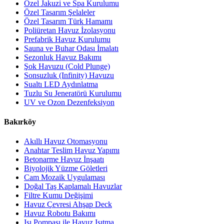
Özel Jakuzi ve Spa Kurulumu
Özel Tasarım Şelaleler
Özel Tasarım Türk Hamamı
Poliüretan Havuz İzolasyonu
Prefabrik Havuz Kurulumu
Sauna ve Buhar Odası İmalatı
Sezonluk Havuz Bakımı
Şok Havuzu (Cold Plunge)
Sonsuzluk (Infinity) Havuzu
Sualtı LED Aydınlatma
Tuzlu Su Jeneratörü Kurulumu
UV ve Ozon Dezenfeksiyon
Bakırköy
Akıllı Havuz Otomasyonu
Anahtar Teslim Havuz Yapımı
Betonarme Havuz İnşaatı
Biyolojik Yüzme Göletleri
Cam Mozaik Uygulaması
Doğal Taş Kaplamalı Havuzlar
Filtre Kumu Değişimi
Havuz Çevresi Ahşap Deck
Havuz Robotu Bakımı
Isı Pompası ile Havuz Isıtma