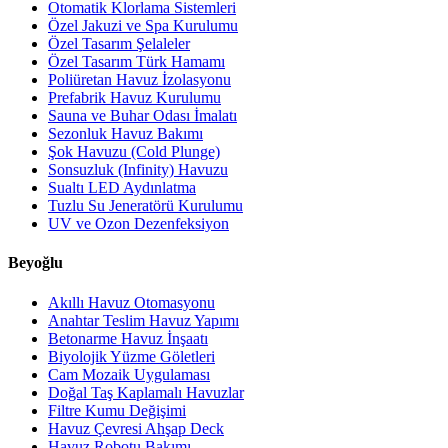
Otomatik Klorlama Sistemleri
Özel Jakuzi ve Spa Kurulumu
Özel Tasarım Şelaleler
Özel Tasarım Türk Hamamı
Poliüretan Havuz İzolasyonu
Prefabrik Havuz Kurulumu
Sauna ve Buhar Odası İmalatı
Sezonluk Havuz Bakımı
Şok Havuzu (Cold Plunge)
Sonsuzluk (Infinity) Havuzu
Sualtı LED Aydınlatma
Tuzlu Su Jeneratörü Kurulumu
UV ve Ozon Dezenfeksiyon
Beyoğlu
Akıllı Havuz Otomasyonu
Anahtar Teslim Havuz Yapımı
Betonarme Havuz İnşaatı
Biyolojik Yüzme Göletleri
Cam Mozaik Uygulaması
Doğal Taş Kaplamalı Havuzlar
Filtre Kumu Değişimi
Havuz Çevresi Ahşap Deck
Havuz Robotu Bakımı