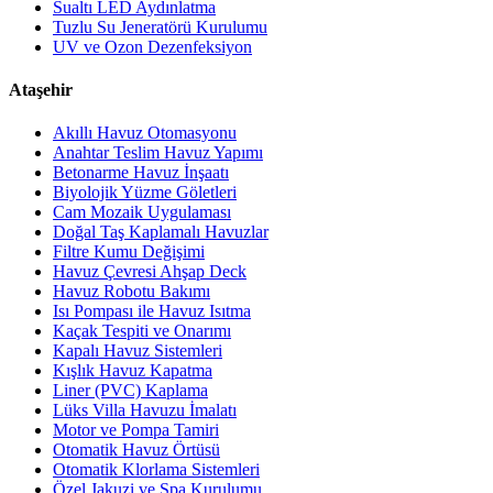
Sualtı LED Aydınlatma
Tuzlu Su Jeneratörü Kurulumu
UV ve Ozon Dezenfeksiyon
Ataşehir
Akıllı Havuz Otomasyonu
Anahtar Teslim Havuz Yapımı
Betonarme Havuz İnşaatı
Biyolojik Yüzme Göletleri
Cam Mozaik Uygulaması
Doğal Taş Kaplamalı Havuzlar
Filtre Kumu Değişimi
Havuz Çevresi Ahşap Deck
Havuz Robotu Bakımı
Isı Pompası ile Havuz Isıtma
Kaçak Tespiti ve Onarımı
Kapalı Havuz Sistemleri
Kışlık Havuz Kapatma
Liner (PVC) Kaplama
Lüks Villa Havuzu İmalatı
Motor ve Pompa Tamiri
Otomatik Havuz Örtüsü
Otomatik Klorlama Sistemleri
Özel Jakuzi ve Spa Kurulumu