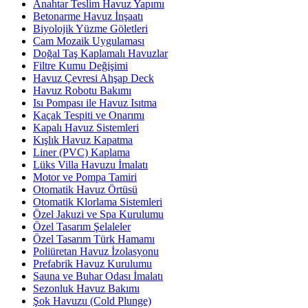
Anahtar Teslim Havuz Yapımı
Betonarme Havuz İnşaatı
Biyolojik Yüzme Göletleri
Cam Mozaik Uygulaması
Doğal Taş Kaplamalı Havuzlar
Filtre Kumu Değişimi
Havuz Çevresi Ahşap Deck
Havuz Robotu Bakımı
Isı Pompası ile Havuz Isıtma
Kaçak Tespiti ve Onarımı
Kapalı Havuz Sistemleri
Kışlık Havuz Kapatma
Liner (PVC) Kaplama
Lüks Villa Havuzu İmalatı
Motor ve Pompa Tamiri
Otomatik Havuz Örtüsü
Otomatik Klorlama Sistemleri
Özel Jakuzi ve Spa Kurulumu
Özel Tasarım Şelaleler
Özel Tasarım Türk Hamamı
Poliüretan Havuz İzolasyonu
Prefabrik Havuz Kurulumu
Sauna ve Buhar Odası İmalatı
Sezonluk Havuz Bakımı
Şok Havuzu (Cold Plunge)