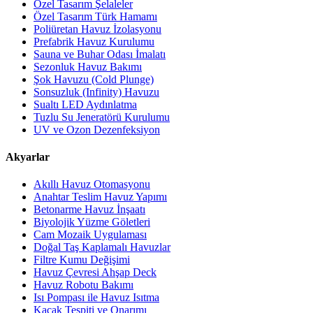
Özel Tasarım Şelaleler
Özel Tasarım Türk Hamamı
Poliüretan Havuz İzolasyonu
Prefabrik Havuz Kurulumu
Sauna ve Buhar Odası İmalatı
Sezonluk Havuz Bakımı
Şok Havuzu (Cold Plunge)
Sonsuzluk (Infinity) Havuzu
Sualtı LED Aydınlatma
Tuzlu Su Jeneratörü Kurulumu
UV ve Ozon Dezenfeksiyon
Akyarlar
Akıllı Havuz Otomasyonu
Anahtar Teslim Havuz Yapımı
Betonarme Havuz İnşaatı
Biyolojik Yüzme Göletleri
Cam Mozaik Uygulaması
Doğal Taş Kaplamalı Havuzlar
Filtre Kumu Değişimi
Havuz Çevresi Ahşap Deck
Havuz Robotu Bakımı
Isı Pompası ile Havuz Isıtma
Kaçak Tespiti ve Onarımı