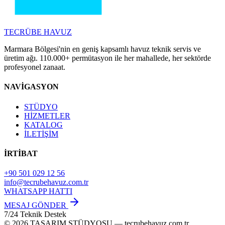
TECRÜBE
HAVUZ
Marmara Bölgesi'nin en geniş kapsamlı havuz teknik servis ve
üretim ağı. 110.000+ permütasyon ile her mahallede, her sektörde
profesyonel zanaat.
NAVİGASYON
STÜDYO
HİZMETLER
KATALOG
İLETİŞİM
İRTİBAT
+90 501 029 12 56
info@tecrubehavuz.com.tr
WHATSAPP HATTI
MESAJ GÖNDER
7/24 Teknik Destek
© 2026 TASARIM STÜDYOSU — tecrubehavuz.com.tr