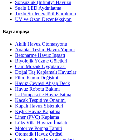
Sonsuzluk (Infinity) Havuzu
Sualtı LED Aydınlatma
Tuzlu Su Jeneratörü Kurulumu
UV ve Ozon Dezenfeksiyon
Bayrampaşa
Akıllı Havuz Otomasyonu
Anahtar Teslim Havuz Yapımı
Betonarme Havuz İnşaatı
Biyolojik Yüzme Göletleri
Cam Mozaik Uygulaması
Doğal Taş Kaplamalı Havuzlar
Filtre Kumu Değişimi
Havuz Çevresi Ahşap Deck
Havuz Robotu Bakımı
Isı Pompası ile Havuz Isıtma
Kaçak Tespiti ve Onarımı
Kapalı Havuz Sistemleri
Kışlık Havuz Kapatma
Liner (PVC) Kaplama
Lüks Villa Havuzu İmalatı
Motor ve Pompa Tamiri
Otomatik Havuz Örtüsü
Otomatik Klorlama Sistemleri