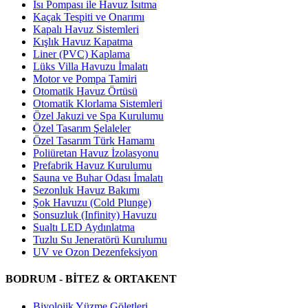
Isı Pompası ile Havuz Isıtma
Kaçak Tespiti ve Onarımı
Kapalı Havuz Sistemleri
Kışlık Havuz Kapatma
Liner (PVC) Kaplama
Lüks Villa Havuzu İmalatı
Motor ve Pompa Tamiri
Otomatik Havuz Örtüsü
Otomatik Klorlama Sistemleri
Özel Jakuzi ve Spa Kurulumu
Özel Tasarım Şelaleler
Özel Tasarım Türk Hamamı
Poliüretan Havuz İzolasyonu
Prefabrik Havuz Kurulumu
Sauna ve Buhar Odası İmalatı
Sezonluk Havuz Bakımı
Şok Havuzu (Cold Plunge)
Sonsuzluk (Infinity) Havuzu
Sualtı LED Aydınlatma
Tuzlu Su Jeneratörü Kurulumu
UV ve Ozon Dezenfeksiyon
BODRUM - BİTEZ & ORTAKENT
Biyolojik Yüzme Göletleri