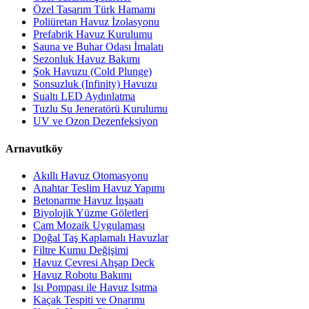
Özel Tasarım Türk Hamamı
Poliüretan Havuz İzolasyonu
Prefabrik Havuz Kurulumu
Sauna ve Buhar Odası İmalatı
Sezonluk Havuz Bakımı
Şok Havuzu (Cold Plunge)
Sonsuzluk (Infinity) Havuzu
Sualtı LED Aydınlatma
Tuzlu Su Jeneratörü Kurulumu
UV ve Ozon Dezenfeksiyon
Arnavutköy
Akıllı Havuz Otomasyonu
Anahtar Teslim Havuz Yapımı
Betonarme Havuz İnşaatı
Biyolojik Yüzme Göletleri
Cam Mozaik Uygulaması
Doğal Taş Kaplamalı Havuzlar
Filtre Kumu Değişimi
Havuz Çevresi Ahşap Deck
Havuz Robotu Bakımı
Isı Pompası ile Havuz Isıtma
Kaçak Tespiti ve Onarımı