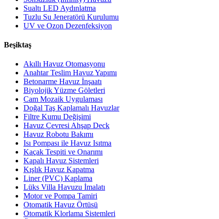
Sualtı LED Aydınlatma
Tuzlu Su Jeneratörü Kurulumu
UV ve Ozon Dezenfeksiyon
Beşiktaş
Akıllı Havuz Otomasyonu
Anahtar Teslim Havuz Yapımı
Betonarme Havuz İnşaatı
Biyolojik Yüzme Göletleri
Cam Mozaik Uygulaması
Doğal Taş Kaplamalı Havuzlar
Filtre Kumu Değişimi
Havuz Çevresi Ahşap Deck
Havuz Robotu Bakımı
Isı Pompası ile Havuz Isıtma
Kaçak Tespiti ve Onarımı
Kapalı Havuz Sistemleri
Kışlık Havuz Kapatma
Liner (PVC) Kaplama
Lüks Villa Havuzu İmalatı
Motor ve Pompa Tamiri
Otomatik Havuz Örtüsü
Otomatik Klorlama Sistemleri