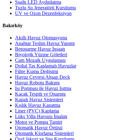
Sualtı LED Aydınlatma
Tuzlu Su Jeneratörü Kurulumu
UV ve Ozon Dezenfeksiyon
Bakırköy
Akıllı Havuz Otomasyonu
Anahtar Teslim Havuz Yapımı
Betonarme Havuz İnşaatı
Biyolojik Yüzme Göletleri
Cam Mozaik Uygulaması
Doğal Taş Kaplamalı Havuzlar
Filtre Kumu Değişimi
Havuz Çevresi Ahşap Deck
Havuz Robotu Bakımı
Isı Pompası ile Havuz Isıtma
Kaçak Tespiti ve Onarımı
Kapalı Havuz Sistemleri
Kışlık Havuz Kapatma
Liner (PVC) Kaplama
Lüks Villa Havuzu İmalatı
Motor ve Pompa Tamiri
Otomatik Havuz Örtüsü
Otomatik Klorlama Sistemleri
Özel Jakuzi ve Spa Kurulumu