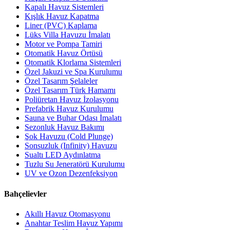
Kapalı Havuz Sistemleri
Kışlık Havuz Kapatma
Liner (PVC) Kaplama
Lüks Villa Havuzu İmalatı
Motor ve Pompa Tamiri
Otomatik Havuz Örtüsü
Otomatik Klorlama Sistemleri
Özel Jakuzi ve Spa Kurulumu
Özel Tasarım Şelaleler
Özel Tasarım Türk Hamamı
Poliüretan Havuz İzolasyonu
Prefabrik Havuz Kurulumu
Sauna ve Buhar Odası İmalatı
Sezonluk Havuz Bakımı
Şok Havuzu (Cold Plunge)
Sonsuzluk (Infinity) Havuzu
Sualtı LED Aydınlatma
Tuzlu Su Jeneratörü Kurulumu
UV ve Ozon Dezenfeksiyon
Bahçelievler
Akıllı Havuz Otomasyonu
Anahtar Teslim Havuz Yapımı