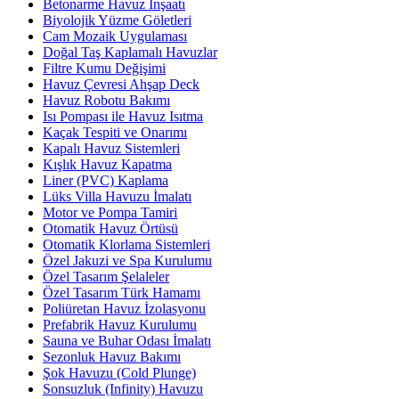
Betonarme Havuz İnşaatı
Biyolojik Yüzme Göletleri
Cam Mozaik Uygulaması
Doğal Taş Kaplamalı Havuzlar
Filtre Kumu Değişimi
Havuz Çevresi Ahşap Deck
Havuz Robotu Bakımı
Isı Pompası ile Havuz Isıtma
Kaçak Tespiti ve Onarımı
Kapalı Havuz Sistemleri
Kışlık Havuz Kapatma
Liner (PVC) Kaplama
Lüks Villa Havuzu İmalatı
Motor ve Pompa Tamiri
Otomatik Havuz Örtüsü
Otomatik Klorlama Sistemleri
Özel Jakuzi ve Spa Kurulumu
Özel Tasarım Şelaleler
Özel Tasarım Türk Hamamı
Poliüretan Havuz İzolasyonu
Prefabrik Havuz Kurulumu
Sauna ve Buhar Odası İmalatı
Sezonluk Havuz Bakımı
Şok Havuzu (Cold Plunge)
Sonsuzluk (Infinity) Havuzu