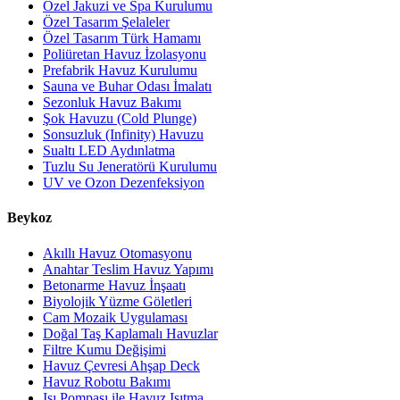
Özel Jakuzi ve Spa Kurulumu
Özel Tasarım Şelaleler
Özel Tasarım Türk Hamamı
Poliüretan Havuz İzolasyonu
Prefabrik Havuz Kurulumu
Sauna ve Buhar Odası İmalatı
Sezonluk Havuz Bakımı
Şok Havuzu (Cold Plunge)
Sonsuzluk (Infinity) Havuzu
Sualtı LED Aydınlatma
Tuzlu Su Jeneratörü Kurulumu
UV ve Ozon Dezenfeksiyon
Beykoz
Akıllı Havuz Otomasyonu
Anahtar Teslim Havuz Yapımı
Betonarme Havuz İnşaatı
Biyolojik Yüzme Göletleri
Cam Mozaik Uygulaması
Doğal Taş Kaplamalı Havuzlar
Filtre Kumu Değişimi
Havuz Çevresi Ahşap Deck
Havuz Robotu Bakımı
Isı Pompası ile Havuz Isıtma