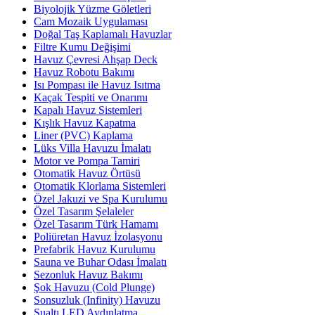
Biyolojik Yüzme Göletleri
Cam Mozaik Uygulaması
Doğal Taş Kaplamalı Havuzlar
Filtre Kumu Değişimi
Havuz Çevresi Ahşap Deck
Havuz Robotu Bakımı
Isı Pompası ile Havuz Isıtma
Kaçak Tespiti ve Onarımı
Kapalı Havuz Sistemleri
Kışlık Havuz Kapatma
Liner (PVC) Kaplama
Lüks Villa Havuzu İmalatı
Motor ve Pompa Tamiri
Otomatik Havuz Örtüsü
Otomatik Klorlama Sistemleri
Özel Jakuzi ve Spa Kurulumu
Özel Tasarım Şelaleler
Özel Tasarım Türk Hamamı
Poliüretan Havuz İzolasyonu
Prefabrik Havuz Kurulumu
Sauna ve Buhar Odası İmalatı
Sezonluk Havuz Bakımı
Şok Havuzu (Cold Plunge)
Sonsuzluk (Infinity) Havuzu
Sualtı LED Aydınlatma