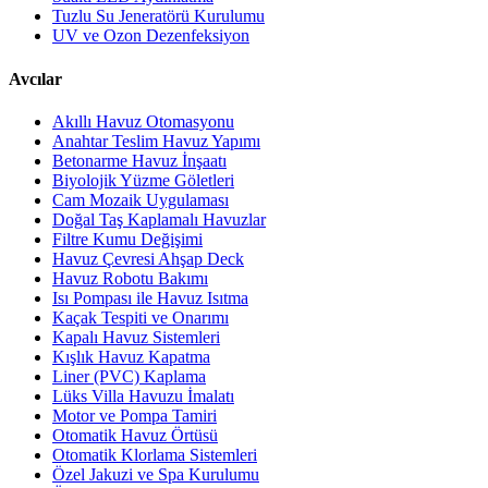
Tuzlu Su Jeneratörü Kurulumu
UV ve Ozon Dezenfeksiyon
Avcılar
Akıllı Havuz Otomasyonu
Anahtar Teslim Havuz Yapımı
Betonarme Havuz İnşaatı
Biyolojik Yüzme Göletleri
Cam Mozaik Uygulaması
Doğal Taş Kaplamalı Havuzlar
Filtre Kumu Değişimi
Havuz Çevresi Ahşap Deck
Havuz Robotu Bakımı
Isı Pompası ile Havuz Isıtma
Kaçak Tespiti ve Onarımı
Kapalı Havuz Sistemleri
Kışlık Havuz Kapatma
Liner (PVC) Kaplama
Lüks Villa Havuzu İmalatı
Motor ve Pompa Tamiri
Otomatik Havuz Örtüsü
Otomatik Klorlama Sistemleri
Özel Jakuzi ve Spa Kurulumu