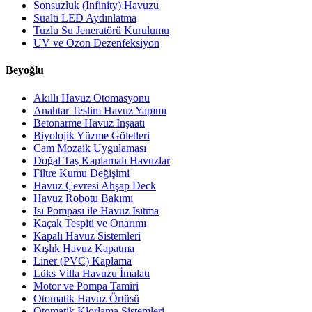
Sonsuzluk (Infinity) Havuzu
Sualtı LED Aydınlatma
Tuzlu Su Jeneratörü Kurulumu
UV ve Ozon Dezenfeksiyon
Beyoğlu
Akıllı Havuz Otomasyonu
Anahtar Teslim Havuz Yapımı
Betonarme Havuz İnşaatı
Biyolojik Yüzme Göletleri
Cam Mozaik Uygulaması
Doğal Taş Kaplamalı Havuzlar
Filtre Kumu Değişimi
Havuz Çevresi Ahşap Deck
Havuz Robotu Bakımı
Isı Pompası ile Havuz Isıtma
Kaçak Tespiti ve Onarımı
Kapalı Havuz Sistemleri
Kışlık Havuz Kapatma
Liner (PVC) Kaplama
Lüks Villa Havuzu İmalatı
Motor ve Pompa Tamiri
Otomatik Havuz Örtüsü
Otomatik Klorlama Sistemleri