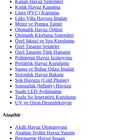
Kapalı Havuz Sistemleri
Kışlık Havuz Kapatma
Liner (PVC) Kaplama
Lüks Villa Havuzu İmalatı
Motor ve Pompa Tamiri
Otomatik Havuz Örtüsü
Otomatik Klorlama Sistemleri
Özel Jakuzi ve Spa Kurulumu
Özel Tasarım Şelaleler
Özel Tasarım Türk Hamamı
Poliüretan Havuz İzolasyonu
Prefabrik Havuz Kurulumu
Sauna ve Buhar Odası İmalatı
Sezonluk Havuz Bakımı
Şok Havuzu (Cold Plunge)
Sonsuzluk (Infinity) Havuzu
Sualtı LED Aydınlatma
Tuzlu Su Jeneratörü Kurulumu
UV ve Ozon Dezenfeksiyon
Ataşehir
Akıllı Havuz Otomasyonu
Anahtar Teslim Havuz Yapımı
Betonarme Havuz İnşaatı