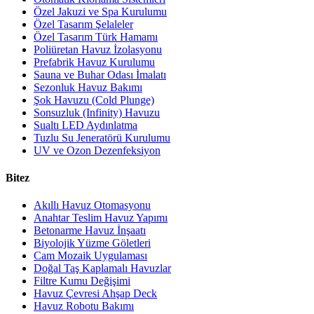
Özel Jakuzi ve Spa Kurulumu
Özel Tasarım Şelaleler
Özel Tasarım Türk Hamamı
Poliüretan Havuz İzolasyonu
Prefabrik Havuz Kurulumu
Sauna ve Buhar Odası İmalatı
Sezonluk Havuz Bakımı
Şok Havuzu (Cold Plunge)
Sonsuzluk (Infinity) Havuzu
Sualtı LED Aydınlatma
Tuzlu Su Jeneratörü Kurulumu
UV ve Ozon Dezenfeksiyon
Bitez
Akıllı Havuz Otomasyonu
Anahtar Teslim Havuz Yapımı
Betonarme Havuz İnşaatı
Biyolojik Yüzme Göletleri
Cam Mozaik Uygulaması
Doğal Taş Kaplamalı Havuzlar
Filtre Kumu Değişimi
Havuz Çevresi Ahşap Deck
Havuz Robotu Bakımı