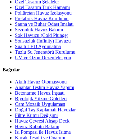
Özel Tasarım Şelaleler
Özel Tasarım Türk Hamamı
Poliüretan Havuz İzolasyonu
Prefabrik Havuz Kurulumu
Sauna ve Buhar Odası İmalatı
Sezonluk Havuz Bakımı
Şok Havuzu (Cold Plunge)
Sonsuzluk (Infinity) Havuzu
Sualtı LED Aydınlatma
Tuzlu Su Jeneratörü Kurulumu
UV ve Ozon Dezenfeksiyon
Bağcılar
Akıllı Havuz Otomasyonu
Anahtar Teslim Havuz Yapımı
Betonarme Havuz İnşaatı
Biyolojik Yüzme Göletleri
Cam Mozaik Uygulaması
Doğal Taş Kaplamalı Havuzlar
Filtre Kumu Değişimi
Havuz Çevresi Ahşap Deck
Havuz Robotu Bakımı
Isı Pompası ile Havuz Isıtma
Kaçak Tespiti ve Onarımı