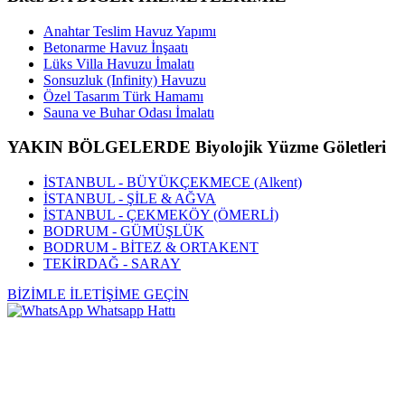
Anahtar Teslim Havuz Yapımı
Betonarme Havuz İnşaatı
Lüks Villa Havuzu İmalatı
Sonsuzluk (Infinity) Havuzu
Özel Tasarım Türk Hamamı
Sauna ve Buhar Odası İmalatı
YAKIN BÖLGELERDE Biyolojik Yüzme Göletleri
İSTANBUL - BÜYÜKÇEKMECE (Alkent)
İSTANBUL - ŞİLE & AĞVA
İSTANBUL - ÇEKMEKÖY (ÖMERLİ)
BODRUM - GÜMÜŞLÜK
BODRUM - BİTEZ & ORTAKENT
TEKİRDAĞ - SARAY
BİZİMLE İLETİŞİME GEÇİN
Whatsapp Hattı