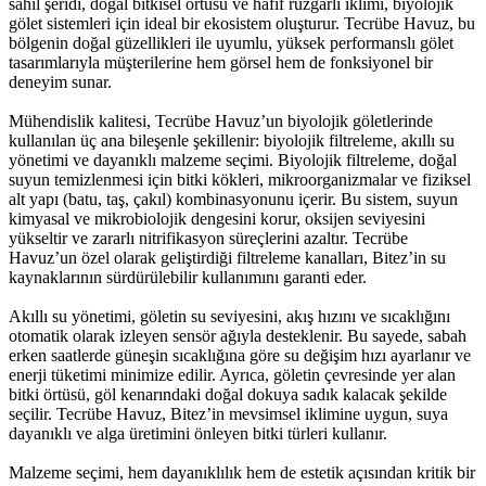
sahil şeridi, doğal bitkisel örtüsü ve hafif rüzgarlı iklimi, biyolojik
gölet sistemleri için ideal bir ekosistem oluşturur. Tecrübe Havuz, bu
bölgenin doğal güzellikleri ile uyumlu, yüksek performanslı gölet
tasarımlarıyla müşterilerine hem görsel hem de fonksiyonel bir
deneyim sunar.
Mühendislik kalitesi, Tecrübe Havuz’un biyolojik göletlerinde
kullanılan üç ana bileşenle şekillenir: biyolojik filtreleme, akıllı su
yönetimi ve dayanıklı malzeme seçimi. Biyolojik filtreleme, doğal
suyun temizlenmesi için bitki kökleri, mikroorganizmalar ve fiziksel
alt yapı (batu, taş, çakıl) kombinasyonunu içerir. Bu sistem, suyun
kimyasal ve mikrobiolojik dengesini korur, oksijen seviyesini
yükseltir ve zararlı nitrifikasyon süreçlerini azaltır. Tecrübe
Havuz’un özel olarak geliştirdiği filtreleme kanalları, Bitez’in su
kaynaklarının sürdürülebilir kullanımını garanti eder.
Akıllı su yönetimi, göletin su seviyesini, akış hızını ve sıcaklığını
otomatik olarak izleyen sensör ağıyla desteklenir. Bu sayede, sabah
erken saatlerde güneşin sıcaklığına göre su değişim hızı ayarlanır ve
enerji tüketimi minimize edilir. Ayrıca, göletin çevresinde yer alan
bitki örtüsü, göl kenarındaki doğal dokuya sadık kalacak şekilde
seçilir. Tecrübe Havuz, Bitez’in mevsimsel iklimine uygun, suya
dayanıklı ve alga üretimini önleyen bitki türleri kullanır.
Malzeme seçimi, hem dayanıklılık hem de estetik açısından kritik bir