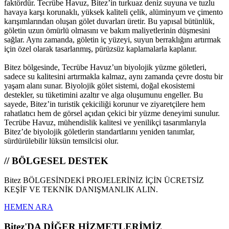
faktördür. Tecrübe Havuz, Bitez’in turkuaz deniz suyuna ve tuzlu
havaya karşı korunaklı, yüksek kaliteli çelik, alüminyum ve çimento
karışımlarından oluşan gölet duvarları üretir. Bu yapısal bütünlük,
göletin uzun ömürlü olmasını ve bakım maliyetlerinin düşmesini
sağlar. Aynı zamanda, göletin iç yüzeyi, suyun berraklığını artırmak
için özel olarak tasarlanmış, pürüzsüz kaplamalarla kaplanır.
Bitez bölgesinde, Tecrübe Havuz’un biyolojik yüzme göletleri,
sadece su kalitesini artırmakla kalmaz, aynı zamanda çevre dostu bir
yaşam alanı sunar. Biyolojik gölet sistemi, doğal ekosistemi
destekler, su tüketimini azaltır ve alga oluşumunu engeller. Bu
sayede, Bitez’in turistik çekiciliği korunur ve ziyaretçilere hem
rahatlatıcı hem de görsel açıdan çekici bir yüzme deneyimi sunulur.
Tecrübe Havuz, mühendislik kalitesi ve yenilikçi tasarımlarıyla
Bitez’de biyolojik göletlerin standartlarını yeniden tanımlar,
sürdürülebilir lüksün temsilcisi olur.
// BÖLGESEL DESTEK
Bitez BÖLGESİNDEKİ PROJELERİNİZ İÇİN ÜCRETSİZ
KEŞİF VE TEKNİK DANIŞMANLIK ALIN.
HEMEN ARA
Bitez'DA DİĞER HİZMETLERİMİZ