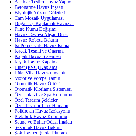
Anahtar Teslim Havuz Yapımı
Betonarme Havuz İnşaatı
Biyolojik Yüzme Göletleri
Cam Mozaik Uygulaması
Doğal Taş Kaplamalı Havuzlar
Filtre Kumu Değişimi
Havuz Çevresi Ahşap Deck
Havuz Robotu Bakımı
Isı Pompası ile Havuz Isıtma
Kaçak Tespiti ve Onarımı
Kapalı Havuz Sistemleri
Kışlık Havuz Kapatma
Liner (PVC) Kaplama
Lüks Villa Havuzu İmalatı
Motor ve Pompa Tamiri
Otomatik Havuz Örtüsü
Otomatik Klorlama Sistemleri
Özel Jakuzi ve Spa Kurulumu
Özel Tasarım Şelaleler
Özel Tasarım Türk Hamamı
Poliüretan Havuz İzolasyonu
Prefabrik Havuz Kurulumu
Sauna ve Buhar Odası İmalatı
Sezonluk Havuz Bakımı
Şok Havuzu (Cold Plunge)