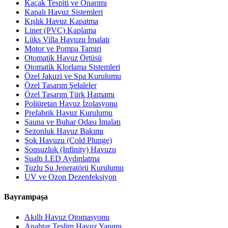
Kaçak Tespiti ve Onarımı
Kapalı Havuz Sistemleri
Kışlık Havuz Kapatma
Liner (PVC) Kaplama
Lüks Villa Havuzu İmalatı
Motor ve Pompa Tamiri
Otomatik Havuz Örtüsü
Otomatik Klorlama Sistemleri
Özel Jakuzi ve Spa Kurulumu
Özel Tasarım Şelaleler
Özel Tasarım Türk Hamamı
Poliüretan Havuz İzolasyonu
Prefabrik Havuz Kurulumu
Sauna ve Buhar Odası İmalatı
Sezonluk Havuz Bakımı
Şok Havuzu (Cold Plunge)
Sonsuzluk (Infinity) Havuzu
Sualtı LED Aydınlatma
Tuzlu Su Jeneratörü Kurulumu
UV ve Ozon Dezenfeksiyon
Bayrampaşa
Akıllı Havuz Otomasyonu
Anahtar Teslim Havuz Yapımı