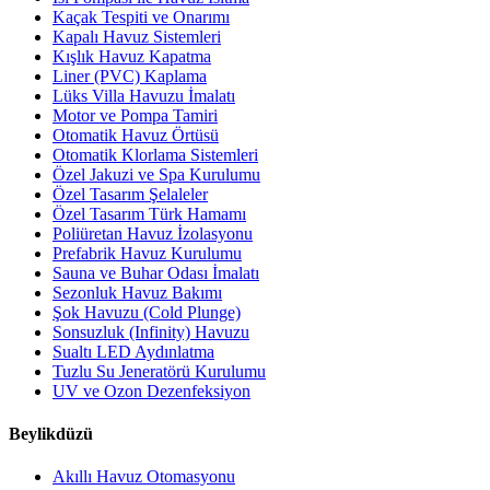
Kaçak Tespiti ve Onarımı
Kapalı Havuz Sistemleri
Kışlık Havuz Kapatma
Liner (PVC) Kaplama
Lüks Villa Havuzu İmalatı
Motor ve Pompa Tamiri
Otomatik Havuz Örtüsü
Otomatik Klorlama Sistemleri
Özel Jakuzi ve Spa Kurulumu
Özel Tasarım Şelaleler
Özel Tasarım Türk Hamamı
Poliüretan Havuz İzolasyonu
Prefabrik Havuz Kurulumu
Sauna ve Buhar Odası İmalatı
Sezonluk Havuz Bakımı
Şok Havuzu (Cold Plunge)
Sonsuzluk (Infinity) Havuzu
Sualtı LED Aydınlatma
Tuzlu Su Jeneratörü Kurulumu
UV ve Ozon Dezenfeksiyon
Beylikdüzü
Akıllı Havuz Otomasyonu