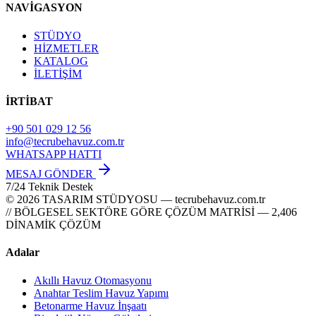
NAVİGASYON
STÜDYO
HİZMETLER
KATALOG
İLETİŞİM
İRTİBAT
+90 501 029 12 56
info@tecrubehavuz.com.tr
WHATSAPP HATTI
MESAJ GÖNDER
7/24 Teknik Destek
© 2026 TASARIM STÜDYOSU — tecrubehavuz.com.tr
// BÖLGESEL SEKTÖRE GÖRE ÇÖZÜM MATRİSİ — 2,406
DİNAMİK ÇÖZÜM
Adalar
Akıllı Havuz Otomasyonu
Anahtar Teslim Havuz Yapımı
Betonarme Havuz İnşaatı