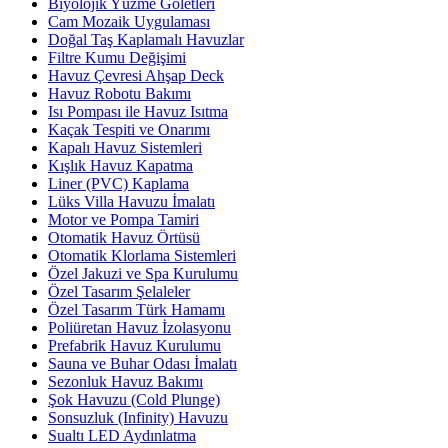
Biyolojik Yüzme Göletleri
Cam Mozaik Uygulaması
Doğal Taş Kaplamalı Havuzlar
Filtre Kumu Değişimi
Havuz Çevresi Ahşap Deck
Havuz Robotu Bakımı
Isı Pompası ile Havuz Isıtma
Kaçak Tespiti ve Onarımı
Kapalı Havuz Sistemleri
Kışlık Havuz Kapatma
Liner (PVC) Kaplama
Lüks Villa Havuzu İmalatı
Motor ve Pompa Tamiri
Otomatik Havuz Örtüsü
Otomatik Klorlama Sistemleri
Özel Jakuzi ve Spa Kurulumu
Özel Tasarım Şelaleler
Özel Tasarım Türk Hamamı
Poliüretan Havuz İzolasyonu
Prefabrik Havuz Kurulumu
Sauna ve Buhar Odası İmalatı
Sezonluk Havuz Bakımı
Şok Havuzu (Cold Plunge)
Sonsuzluk (Infinity) Havuzu
Sualtı LED Aydınlatma