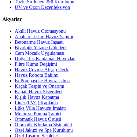
Tuzlu Su Jeneratörü Kurulumu
UV ve Ozon Dezenfeksiyon
Akyarlar
Akıllı Havuz Otomasyonu
Anahtar Teslim Havuz Yapımı
Betonarme Havuz İnşaatı
Biyolojik Yüzme Göletleri
Cam Mozaik Uygulaması
Doğal Taş Kaplamalı Havuzlar
Filtre Kumu Değişimi
Havuz Çevresi Ahşap Deck
Havuz Robotu Bakımı
Isı Pompası ile Havuz Isıtma
Kaçak Tespiti ve Onarımı
Kapalı Havuz Sistemleri
Kışlık Havuz Kapatma
Liner (PVC) Kaplama
Lüks Villa Havuzu İmalatı
Motor ve Pompa Tamiri
Otomatik Havuz Örtüsü
Otomatik Klorlama Sistemleri
Özel Jakuzi ve Spa Kurulumu
Özel Tasarım Şelaleler