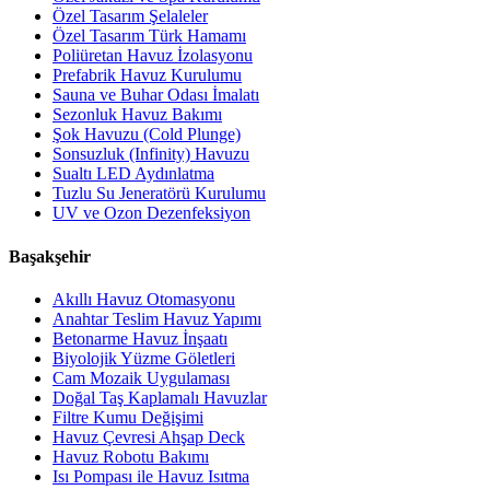
Özel Tasarım Şelaleler
Özel Tasarım Türk Hamamı
Poliüretan Havuz İzolasyonu
Prefabrik Havuz Kurulumu
Sauna ve Buhar Odası İmalatı
Sezonluk Havuz Bakımı
Şok Havuzu (Cold Plunge)
Sonsuzluk (Infinity) Havuzu
Sualtı LED Aydınlatma
Tuzlu Su Jeneratörü Kurulumu
UV ve Ozon Dezenfeksiyon
Başakşehir
Akıllı Havuz Otomasyonu
Anahtar Teslim Havuz Yapımı
Betonarme Havuz İnşaatı
Biyolojik Yüzme Göletleri
Cam Mozaik Uygulaması
Doğal Taş Kaplamalı Havuzlar
Filtre Kumu Değişimi
Havuz Çevresi Ahşap Deck
Havuz Robotu Bakımı
Isı Pompası ile Havuz Isıtma