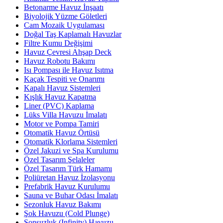
Betonarme Havuz İnşaatı
Biyolojik Yüzme Göletleri
Cam Mozaik Uygulaması
Doğal Taş Kaplamalı Havuzlar
Filtre Kumu Değişimi
Havuz Çevresi Ahşap Deck
Havuz Robotu Bakımı
Isı Pompası ile Havuz Isıtma
Kaçak Tespiti ve Onarımı
Kapalı Havuz Sistemleri
Kışlık Havuz Kapatma
Liner (PVC) Kaplama
Lüks Villa Havuzu İmalatı
Motor ve Pompa Tamiri
Otomatik Havuz Örtüsü
Otomatik Klorlama Sistemleri
Özel Jakuzi ve Spa Kurulumu
Özel Tasarım Şelaleler
Özel Tasarım Türk Hamamı
Poliüretan Havuz İzolasyonu
Prefabrik Havuz Kurulumu
Sauna ve Buhar Odası İmalatı
Sezonluk Havuz Bakımı
Şok Havuzu (Cold Plunge)
Sonsuzluk (Infinity) Havuzu