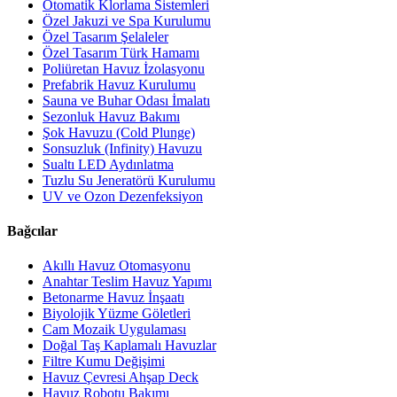
Otomatik Klorlama Sistemleri
Özel Jakuzi ve Spa Kurulumu
Özel Tasarım Şelaleler
Özel Tasarım Türk Hamamı
Poliüretan Havuz İzolasyonu
Prefabrik Havuz Kurulumu
Sauna ve Buhar Odası İmalatı
Sezonluk Havuz Bakımı
Şok Havuzu (Cold Plunge)
Sonsuzluk (Infinity) Havuzu
Sualtı LED Aydınlatma
Tuzlu Su Jeneratörü Kurulumu
UV ve Ozon Dezenfeksiyon
Bağcılar
Akıllı Havuz Otomasyonu
Anahtar Teslim Havuz Yapımı
Betonarme Havuz İnşaatı
Biyolojik Yüzme Göletleri
Cam Mozaik Uygulaması
Doğal Taş Kaplamalı Havuzlar
Filtre Kumu Değişimi
Havuz Çevresi Ahşap Deck
Havuz Robotu Bakımı