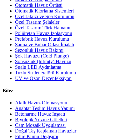
Otomatik Havuz Örtüsü
Otomatik Klorlama Sistemleri
Özel Jakuzi ve Spa Kurulumu
Özel Tasarım Şelaleler
Özel Tasarım Türk Hamamı
Poliüretan Havuz İzolasyonu
Prefabrik Havuz Kurulumu
Sauna ve Buhar Odası İmalatı
Sezonluk Havuz Bakımı
Şok Havuzu (Cold Plunge)
Sonsuzluk (Infinity) Havuzu
Sualtı LED Aydınlatma
Tuzlu Su Jeneratörü Kurulumu
UV ve Ozon Dezenfeksiyon
Bitez
Akıllı Havuz Otomasyonu
Anahtar Teslim Havuz Yapımı
Betonarme Havuz İnşaatı
Biyolojik Yüzme Göletleri
Cam Mozaik Uygulaması
Doğal Taş Kaplamalı Havuzlar
Filtre Kumu Değişimi