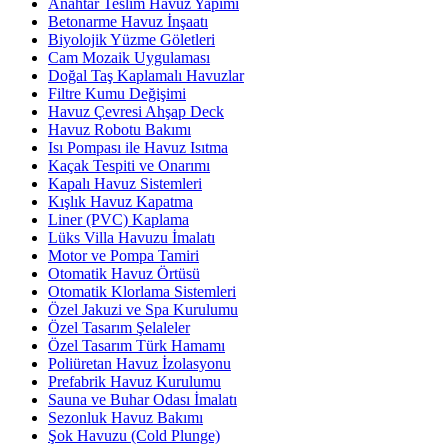
Anahtar Teslim Havuz Yapımı
Betonarme Havuz İnşaatı
Biyolojik Yüzme Göletleri
Cam Mozaik Uygulaması
Doğal Taş Kaplamalı Havuzlar
Filtre Kumu Değişimi
Havuz Çevresi Ahşap Deck
Havuz Robotu Bakımı
Isı Pompası ile Havuz Isıtma
Kaçak Tespiti ve Onarımı
Kapalı Havuz Sistemleri
Kışlık Havuz Kapatma
Liner (PVC) Kaplama
Lüks Villa Havuzu İmalatı
Motor ve Pompa Tamiri
Otomatik Havuz Örtüsü
Otomatik Klorlama Sistemleri
Özel Jakuzi ve Spa Kurulumu
Özel Tasarım Şelaleler
Özel Tasarım Türk Hamamı
Poliüretan Havuz İzolasyonu
Prefabrik Havuz Kurulumu
Sauna ve Buhar Odası İmalatı
Sezonluk Havuz Bakımı
Şok Havuzu (Cold Plunge)