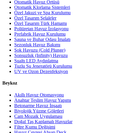
Otomatik Havuz Örtüsü
Otomatik Klorlama Sistemleri
Özel Jakuzi ve Spa Kurulumu
Özel Tasarım Şelaleler
Özel Tasarım Türk Hamamı
Poliüretan Havuz İzolasyonu
Prefabrik Havuz Kurulumu
Sauna ve Buhar Odası İmalatı
Sezonluk Havuz Bakımı
Şok Havuzu (Cold Plunge)
Sonsuzluk (Infinity) Havuzu
Sualtı LED Aydınlatma
Tuzlu Su Jeneratörü Kurulumu
UV ve Ozon Dezenfeksiyon
Beykoz
Akıllı Havuz Otomasyonu
Anahtar Teslim Havuz Yapımı
Betonarme Havuz İnşaatı
Biyolojik Yüzme Göletleri
Cam Mozaik Uygulaması
Doğal Taş Kaplamalı Havuzlar
Filtre Kumu Değişimi
Havuz Çevresi Ahşap Deck