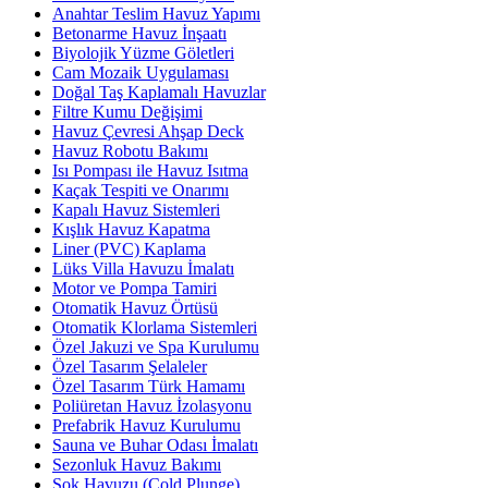
Anahtar Teslim Havuz Yapımı
Betonarme Havuz İnşaatı
Biyolojik Yüzme Göletleri
Cam Mozaik Uygulaması
Doğal Taş Kaplamalı Havuzlar
Filtre Kumu Değişimi
Havuz Çevresi Ahşap Deck
Havuz Robotu Bakımı
Isı Pompası ile Havuz Isıtma
Kaçak Tespiti ve Onarımı
Kapalı Havuz Sistemleri
Kışlık Havuz Kapatma
Liner (PVC) Kaplama
Lüks Villa Havuzu İmalatı
Motor ve Pompa Tamiri
Otomatik Havuz Örtüsü
Otomatik Klorlama Sistemleri
Özel Jakuzi ve Spa Kurulumu
Özel Tasarım Şelaleler
Özel Tasarım Türk Hamamı
Poliüretan Havuz İzolasyonu
Prefabrik Havuz Kurulumu
Sauna ve Buhar Odası İmalatı
Sezonluk Havuz Bakımı
Şok Havuzu (Cold Plunge)