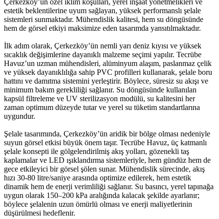
Çerkezköy’ün özel iklim koşulları, yerel inşaat yönetmelikleri ve
estetik beklentilerine uyum sağlayan, yüksek performanslı şelale
sistemleri sunmaktadır. Mühendislik kalitesi, hem su döngüsünde
hem de görsel etkiyi maksimize eden tasarımda yansıtılmaktadır.
İlk adım olarak, Çerkezköy’ün nemli yarı deniz kıyısı ve yüksek
sıcaklık değişimlerine dayanıklı malzeme seçimi yapılır. Tecrübe
Havuz’un uzman mühendisleri, alüminyum alaşım, paslanmaz çelik
ve yüksek dayanıklılığa sahip PVC profilleri kullanarak, şelale boru
hattını ve damıtma sistemini yerleştirir. Böylece, süresiz su akışı ve
minimum bakım gerekliliği sağlanır. Su döngüsünde kullanılan
kapsül filtreleme ve UV sterilizasyon modülü, su kalitesini her
zaman optimum düzeyde tutar ve yerel su tüketim standartlarına
uygundur.
Şelale tasarımında, Çerkezköy’ün aridik bir bölge olması nedeniyle
suyun görsel etkisi büyük önem taşır. Tecrübe Havuz, üç katmanlı
şelale konsepti ile gölgelendirilmiş akış yolları, gözenekli taş
kaplamalar ve LED ışıklandırma sistemleriyle, hem gündüz hem de
gece etkileyici bir görsel şölen sunar. Mühendislik sürecinde, akış
hızı 30-80 litre/saniye arasında optimize edilerek, hem estetik
dinamik hem de enerji verimliliği sağlanır. Su basıncı, yerel tapınağa
uygun olarak 150–200 kPa aralığında kalacak şekilde ayarlanır;
böylece şelalenin uzun ömürlü olması ve enerji maliyetlerinin
düşürülmesi hedeflenir.