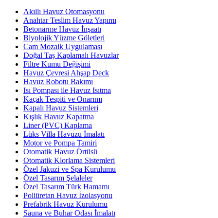
Akıllı Havuz Otomasyonu
Anahtar Teslim Havuz Yapımı
Betonarme Havuz İnşaatı
Biyolojik Yüzme Göletleri
Cam Mozaik Uygulaması
Doğal Taş Kaplamalı Havuzlar
Filtre Kumu Değişimi
Havuz Çevresi Ahşap Deck
Havuz Robotu Bakımı
Isı Pompası ile Havuz Isıtma
Kaçak Tespiti ve Onarımı
Kapalı Havuz Sistemleri
Kışlık Havuz Kapatma
Liner (PVC) Kaplama
Lüks Villa Havuzu İmalatı
Motor ve Pompa Tamiri
Otomatik Havuz Örtüsü
Otomatik Klorlama Sistemleri
Özel Jakuzi ve Spa Kurulumu
Özel Tasarım Şelaleler
Özel Tasarım Türk Hamamı
Poliüretan Havuz İzolasyonu
Prefabrik Havuz Kurulumu
Sauna ve Buhar Odası İmalatı