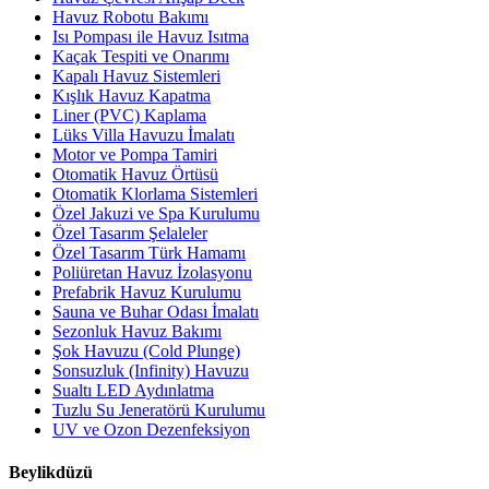
Havuz Robotu Bakımı
Isı Pompası ile Havuz Isıtma
Kaçak Tespiti ve Onarımı
Kapalı Havuz Sistemleri
Kışlık Havuz Kapatma
Liner (PVC) Kaplama
Lüks Villa Havuzu İmalatı
Motor ve Pompa Tamiri
Otomatik Havuz Örtüsü
Otomatik Klorlama Sistemleri
Özel Jakuzi ve Spa Kurulumu
Özel Tasarım Şelaleler
Özel Tasarım Türk Hamamı
Poliüretan Havuz İzolasyonu
Prefabrik Havuz Kurulumu
Sauna ve Buhar Odası İmalatı
Sezonluk Havuz Bakımı
Şok Havuzu (Cold Plunge)
Sonsuzluk (Infinity) Havuzu
Sualtı LED Aydınlatma
Tuzlu Su Jeneratörü Kurulumu
UV ve Ozon Dezenfeksiyon
Beylikdüzü