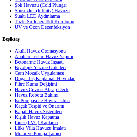
Şok Havuzu (Cold Plunge)
Sonsuzluk (Infinity) Havuzu
Sualtı LED Aydınlatma
Tuzlu Su Jeneratörü Kurulumu
UV ve Ozon Dezenfeksiyon
Beşiktaş
Akıllı Havuz Otomasyonu
Anahtar Teslim Havuz Yapımı
Betonarme Havuz İnşaatı
Biyolojik Yüzme Göletleri
Cam Mozaik Uygulaması
Doğal Taş Kaplamalı Havuzlar
Filtre Kumu Değişimi
Havuz Çevresi Ahşap Deck
Havuz Robotu Bakımı
Isı Pompası ile Havuz Isıtma
Kaçak Tespiti ve Onarımı
Kapalı Havuz Sistemleri
Kışlık Havuz Kapatma
Liner (PVC) Kaplama
Lüks Villa Havuzu İmalatı
Motor ve Pompa Tamiri