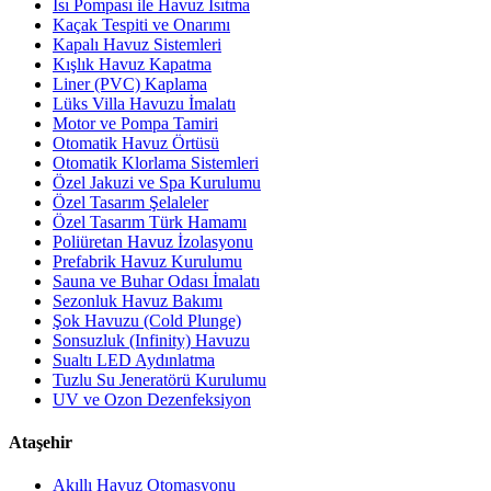
Isı Pompası ile Havuz Isıtma
Kaçak Tespiti ve Onarımı
Kapalı Havuz Sistemleri
Kışlık Havuz Kapatma
Liner (PVC) Kaplama
Lüks Villa Havuzu İmalatı
Motor ve Pompa Tamiri
Otomatik Havuz Örtüsü
Otomatik Klorlama Sistemleri
Özel Jakuzi ve Spa Kurulumu
Özel Tasarım Şelaleler
Özel Tasarım Türk Hamamı
Poliüretan Havuz İzolasyonu
Prefabrik Havuz Kurulumu
Sauna ve Buhar Odası İmalatı
Sezonluk Havuz Bakımı
Şok Havuzu (Cold Plunge)
Sonsuzluk (Infinity) Havuzu
Sualtı LED Aydınlatma
Tuzlu Su Jeneratörü Kurulumu
UV ve Ozon Dezenfeksiyon
Ataşehir
Akıllı Havuz Otomasyonu