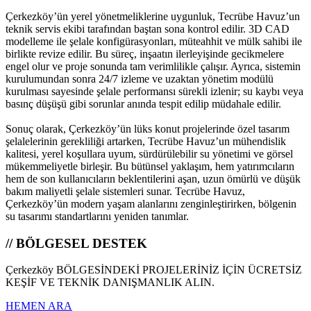
Çerkezköy’ün yerel yönetmeliklerine uygunluk, Tecrübe Havuz’un
teknik servis ekibi tarafından baştan sona kontrol edilir. 3D CAD
modelleme ile şelale konfigürasyonları, müteahhit ve mülk sahibi ile
birlikte revize edilir. Bu süreç, inşaatın ilerleyişinde gecikmelere
engel olur ve proje sonunda tam verimlilikle çalışır. Ayrıca, sistemin
kurulumundan sonra 24/7 izleme ve uzaktan yönetim modülü
kurulması sayesinde şelale performansı sürekli izlenir; su kaybı veya
basınç düşüşü gibi sorunlar anında tespit edilip müdahale edilir.
Sonuç olarak, Çerkezköy’ün lüks konut projelerinde özel tasarım
şelalelerinin gerekliliği artarken, Tecrübe Havuz’un mühendislik
kalitesi, yerel koşullara uyum, sürdürülebilir su yönetimi ve görsel
mükemmeliyetle birleşir. Bu bütünsel yaklaşım, hem yatırımcıların
hem de son kullanıcıların beklentilerini aşan, uzun ömürlü ve düşük
bakım maliyetli şelale sistemleri sunar. Tecrübe Havuz,
Çerkezköy’ün modern yaşam alanlarını zenginleştirirken, bölgenin
su tasarımı standartlarını yeniden tanımlar.
// BÖLGESEL DESTEK
Çerkezköy BÖLGESİNDEKİ PROJELERİNİZ İÇİN ÜCRETSİZ
KEŞİF VE TEKNİK DANIŞMANLIK ALIN.
HEMEN ARA