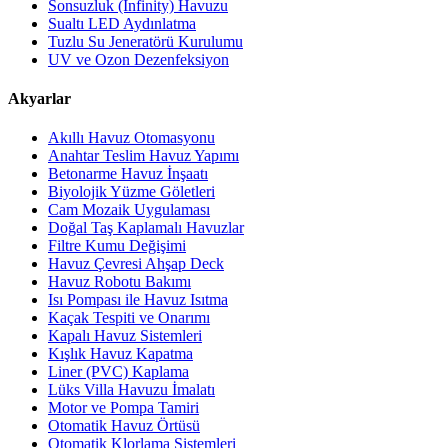
Sonsuzluk (Infinity) Havuzu
Sualtı LED Aydınlatma
Tuzlu Su Jeneratörü Kurulumu
UV ve Ozon Dezenfeksiyon
Akyarlar
Akıllı Havuz Otomasyonu
Anahtar Teslim Havuz Yapımı
Betonarme Havuz İnşaatı
Biyolojik Yüzme Göletleri
Cam Mozaik Uygulaması
Doğal Taş Kaplamalı Havuzlar
Filtre Kumu Değişimi
Havuz Çevresi Ahşap Deck
Havuz Robotu Bakımı
Isı Pompası ile Havuz Isıtma
Kaçak Tespiti ve Onarımı
Kapalı Havuz Sistemleri
Kışlık Havuz Kapatma
Liner (PVC) Kaplama
Lüks Villa Havuzu İmalatı
Motor ve Pompa Tamiri
Otomatik Havuz Örtüsü
Otomatik Klorlama Sistemleri