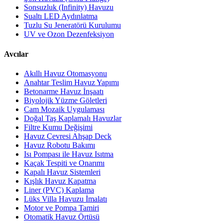
Sonsuzluk (Infinity) Havuzu
Sualtı LED Aydınlatma
Tuzlu Su Jeneratörü Kurulumu
UV ve Ozon Dezenfeksiyon
Avcılar
Akıllı Havuz Otomasyonu
Anahtar Teslim Havuz Yapımı
Betonarme Havuz İnşaatı
Biyolojik Yüzme Göletleri
Cam Mozaik Uygulaması
Doğal Taş Kaplamalı Havuzlar
Filtre Kumu Değişimi
Havuz Çevresi Ahşap Deck
Havuz Robotu Bakımı
Isı Pompası ile Havuz Isıtma
Kaçak Tespiti ve Onarımı
Kapalı Havuz Sistemleri
Kışlık Havuz Kapatma
Liner (PVC) Kaplama
Lüks Villa Havuzu İmalatı
Motor ve Pompa Tamiri
Otomatik Havuz Örtüsü