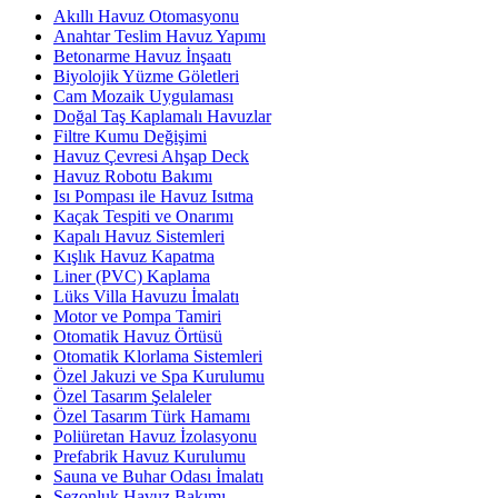
Akıllı Havuz Otomasyonu
Anahtar Teslim Havuz Yapımı
Betonarme Havuz İnşaatı
Biyolojik Yüzme Göletleri
Cam Mozaik Uygulaması
Doğal Taş Kaplamalı Havuzlar
Filtre Kumu Değişimi
Havuz Çevresi Ahşap Deck
Havuz Robotu Bakımı
Isı Pompası ile Havuz Isıtma
Kaçak Tespiti ve Onarımı
Kapalı Havuz Sistemleri
Kışlık Havuz Kapatma
Liner (PVC) Kaplama
Lüks Villa Havuzu İmalatı
Motor ve Pompa Tamiri
Otomatik Havuz Örtüsü
Otomatik Klorlama Sistemleri
Özel Jakuzi ve Spa Kurulumu
Özel Tasarım Şelaleler
Özel Tasarım Türk Hamamı
Poliüretan Havuz İzolasyonu
Prefabrik Havuz Kurulumu
Sauna ve Buhar Odası İmalatı
Sezonluk Havuz Bakımı