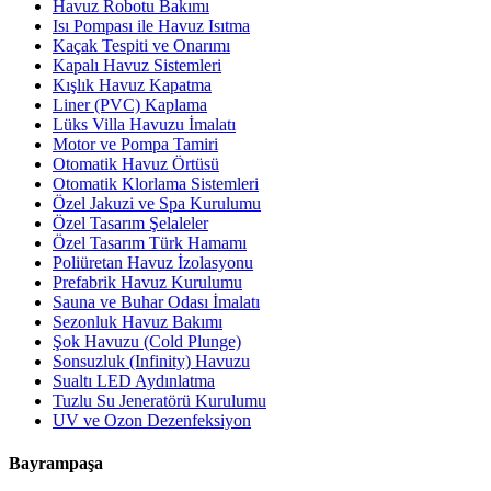
Havuz Robotu Bakımı
Isı Pompası ile Havuz Isıtma
Kaçak Tespiti ve Onarımı
Kapalı Havuz Sistemleri
Kışlık Havuz Kapatma
Liner (PVC) Kaplama
Lüks Villa Havuzu İmalatı
Motor ve Pompa Tamiri
Otomatik Havuz Örtüsü
Otomatik Klorlama Sistemleri
Özel Jakuzi ve Spa Kurulumu
Özel Tasarım Şelaleler
Özel Tasarım Türk Hamamı
Poliüretan Havuz İzolasyonu
Prefabrik Havuz Kurulumu
Sauna ve Buhar Odası İmalatı
Sezonluk Havuz Bakımı
Şok Havuzu (Cold Plunge)
Sonsuzluk (Infinity) Havuzu
Sualtı LED Aydınlatma
Tuzlu Su Jeneratörü Kurulumu
UV ve Ozon Dezenfeksiyon
Bayrampaşa