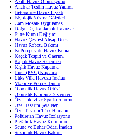
Akıllı Havuz Otomasyonu
Anahtar Teslim Havuz Yapımı
Betonarme Havuz İnşaatı
Biyolojik Yüzme Göletleri
Cam Mozaik Uygulaması
Doğal Taş Kaplamalı Havuzlar
Filtre Kumu Değişimi
Havuz Çevresi Ahşap Deck
Havuz Robotu Bakımı
Isı Pompası ile Havuz Isıtma
Kaçak Tespiti ve Onarımı
Kapalı Havuz Sistemleri
Kışlık Havuz Kapatma
Liner (PVC) Kaplama
Lüks Villa Havuzu İmalatı
Motor ve Pompa Tamiri
Otomatik Havuz Örtüsü
Otomatik Klorlama Sistemleri
Özel Jakuzi ve Spa Kurulumu
Özel Tasarım Şelaleler
Özel Tasarım Türk Hamamı
Poliüretan Havuz İzolasyonu
Prefabrik Havuz Kurulumu
Sauna ve Buhar Odası İmalatı
Sezonluk Havuz Bakımı