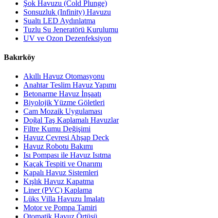
Şok Havuzu (Cold Plunge)
Sonsuzluk (Infinity) Havuzu
Sualtı LED Aydınlatma
Tuzlu Su Jeneratörü Kurulumu
UV ve Ozon Dezenfeksiyon
Bakırköy
Akıllı Havuz Otomasyonu
Anahtar Teslim Havuz Yapımı
Betonarme Havuz İnşaatı
Biyolojik Yüzme Göletleri
Cam Mozaik Uygulaması
Doğal Taş Kaplamalı Havuzlar
Filtre Kumu Değişimi
Havuz Çevresi Ahşap Deck
Havuz Robotu Bakımı
Isı Pompası ile Havuz Isıtma
Kaçak Tespiti ve Onarımı
Kapalı Havuz Sistemleri
Kışlık Havuz Kapatma
Liner (PVC) Kaplama
Lüks Villa Havuzu İmalatı
Motor ve Pompa Tamiri
Otomatik Havuz Örtüsü