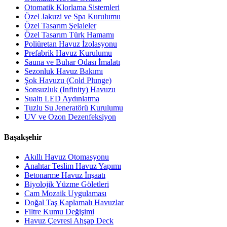
Otomatik Klorlama Sistemleri
Özel Jakuzi ve Spa Kurulumu
Özel Tasarım Şelaleler
Özel Tasarım Türk Hamamı
Poliüretan Havuz İzolasyonu
Prefabrik Havuz Kurulumu
Sauna ve Buhar Odası İmalatı
Sezonluk Havuz Bakımı
Şok Havuzu (Cold Plunge)
Sonsuzluk (Infinity) Havuzu
Sualtı LED Aydınlatma
Tuzlu Su Jeneratörü Kurulumu
UV ve Ozon Dezenfeksiyon
Başakşehir
Akıllı Havuz Otomasyonu
Anahtar Teslim Havuz Yapımı
Betonarme Havuz İnşaatı
Biyolojik Yüzme Göletleri
Cam Mozaik Uygulaması
Doğal Taş Kaplamalı Havuzlar
Filtre Kumu Değişimi
Havuz Çevresi Ahşap Deck