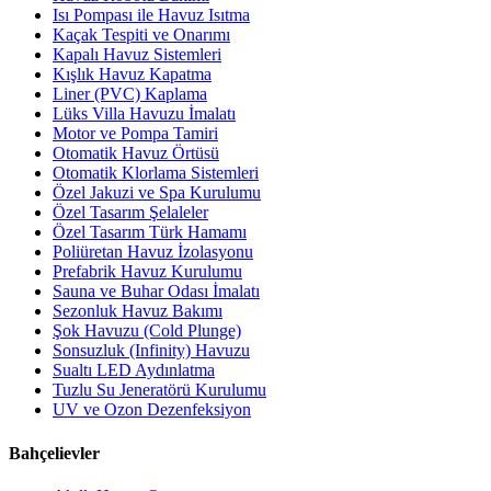
Isı Pompası ile Havuz Isıtma
Kaçak Tespiti ve Onarımı
Kapalı Havuz Sistemleri
Kışlık Havuz Kapatma
Liner (PVC) Kaplama
Lüks Villa Havuzu İmalatı
Motor ve Pompa Tamiri
Otomatik Havuz Örtüsü
Otomatik Klorlama Sistemleri
Özel Jakuzi ve Spa Kurulumu
Özel Tasarım Şelaleler
Özel Tasarım Türk Hamamı
Poliüretan Havuz İzolasyonu
Prefabrik Havuz Kurulumu
Sauna ve Buhar Odası İmalatı
Sezonluk Havuz Bakımı
Şok Havuzu (Cold Plunge)
Sonsuzluk (Infinity) Havuzu
Sualtı LED Aydınlatma
Tuzlu Su Jeneratörü Kurulumu
UV ve Ozon Dezenfeksiyon
Bahçelievler