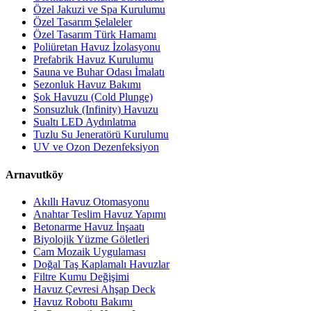
Özel Jakuzi ve Spa Kurulumu
Özel Tasarım Şelaleler
Özel Tasarım Türk Hamamı
Poliüretan Havuz İzolasyonu
Prefabrik Havuz Kurulumu
Sauna ve Buhar Odası İmalatı
Sezonluk Havuz Bakımı
Şok Havuzu (Cold Plunge)
Sonsuzluk (Infinity) Havuzu
Sualtı LED Aydınlatma
Tuzlu Su Jeneratörü Kurulumu
UV ve Ozon Dezenfeksiyon
Arnavutköy
Akıllı Havuz Otomasyonu
Anahtar Teslim Havuz Yapımı
Betonarme Havuz İnşaatı
Biyolojik Yüzme Göletleri
Cam Mozaik Uygulaması
Doğal Taş Kaplamalı Havuzlar
Filtre Kumu Değişimi
Havuz Çevresi Ahşap Deck
Havuz Robotu Bakımı