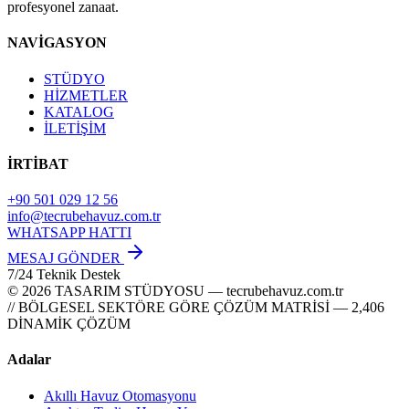
profesyonel zanaat.
NAVİGASYON
STÜDYO
HİZMETLER
KATALOG
İLETİŞİM
İRTİBAT
+90 501 029 12 56
info@tecrubehavuz.com.tr
WHATSAPP HATTI
MESAJ GÖNDER
7/24 Teknik Destek
© 2026 TASARIM STÜDYOSU — tecrubehavuz.com.tr
// BÖLGESEL SEKTÖRE GÖRE ÇÖZÜM MATRİSİ — 2,406
DİNAMİK ÇÖZÜM
Adalar
Akıllı Havuz Otomasyonu