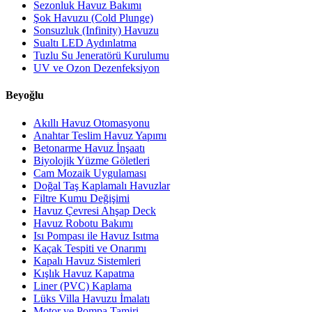
Sezonluk Havuz Bakımı
Şok Havuzu (Cold Plunge)
Sonsuzluk (Infinity) Havuzu
Sualtı LED Aydınlatma
Tuzlu Su Jeneratörü Kurulumu
UV ve Ozon Dezenfeksiyon
Beyoğlu
Akıllı Havuz Otomasyonu
Anahtar Teslim Havuz Yapımı
Betonarme Havuz İnşaatı
Biyolojik Yüzme Göletleri
Cam Mozaik Uygulaması
Doğal Taş Kaplamalı Havuzlar
Filtre Kumu Değişimi
Havuz Çevresi Ahşap Deck
Havuz Robotu Bakımı
Isı Pompası ile Havuz Isıtma
Kaçak Tespiti ve Onarımı
Kapalı Havuz Sistemleri
Kışlık Havuz Kapatma
Liner (PVC) Kaplama
Lüks Villa Havuzu İmalatı
Motor ve Pompa Tamiri