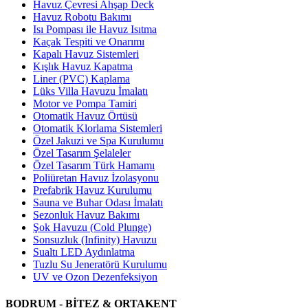
Havuz Çevresi Ahşap Deck
Havuz Robotu Bakımı
Isı Pompası ile Havuz Isıtma
Kaçak Tespiti ve Onarımı
Kapalı Havuz Sistemleri
Kışlık Havuz Kapatma
Liner (PVC) Kaplama
Lüks Villa Havuzu İmalatı
Motor ve Pompa Tamiri
Otomatik Havuz Örtüsü
Otomatik Klorlama Sistemleri
Özel Jakuzi ve Spa Kurulumu
Özel Tasarım Şelaleler
Özel Tasarım Türk Hamamı
Poliüretan Havuz İzolasyonu
Prefabrik Havuz Kurulumu
Sauna ve Buhar Odası İmalatı
Sezonluk Havuz Bakımı
Şok Havuzu (Cold Plunge)
Sonsuzluk (Infinity) Havuzu
Sualtı LED Aydınlatma
Tuzlu Su Jeneratörü Kurulumu
UV ve Ozon Dezenfeksiyon
BODRUM - BİTEZ & ORTAKENT