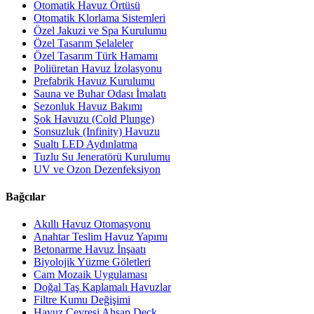
Otomatik Havuz Örtüsü
Otomatik Klorlama Sistemleri
Özel Jakuzi ve Spa Kurulumu
Özel Tasarım Şelaleler
Özel Tasarım Türk Hamamı
Poliüretan Havuz İzolasyonu
Prefabrik Havuz Kurulumu
Sauna ve Buhar Odası İmalatı
Sezonluk Havuz Bakımı
Şok Havuzu (Cold Plunge)
Sonsuzluk (Infinity) Havuzu
Sualtı LED Aydınlatma
Tuzlu Su Jeneratörü Kurulumu
UV ve Ozon Dezenfeksiyon
Bağcılar
Akıllı Havuz Otomasyonu
Anahtar Teslim Havuz Yapımı
Betonarme Havuz İnşaatı
Biyolojik Yüzme Göletleri
Cam Mozaik Uygulaması
Doğal Taş Kaplamalı Havuzlar
Filtre Kumu Değişimi
Havuz Çevresi Ahşap Deck