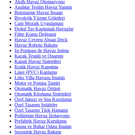
Akıllı Havuz Otomasyonu
Anahtar Teslim Havuz Yapımı
Betonarme Havuz İnşaatı
Biyolojik Yüzme Göletleri
Cam Mozaik Uygulaması
Doğal Taş Kaplamalı Havuzlar
Filtre Kumu Değişimi
Havuz Çevresi Ahşap Deck
Havuz Robotu Bakımı
Isı Pompası ile Havuz Isıtma
Kaçak Tespiti ve Onarımı
Kapalı Havuz Sistemleri
Kışlık Havuz Kapatma
Liner (PVC) Kaplama
Lüks Villa Havuzu İmalatı
Motor ve Pompa Tamiri
Otomatik Havuz Örtüsü
Otomatik Klorlama Sistemleri
Özel Jakuzi ve Spa Kurulumu
Özel Tasarım Şelaleler
Özel Tasarım Türk Hamamı
Poliüretan Havuz İzolasyonu
Prefabrik Havuz Kurulumu
Sauna ve Buhar Odası İmalatı
Sezonluk Havuz Bakımı