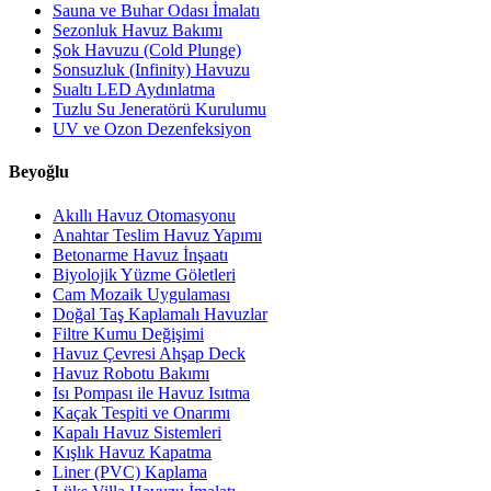
Sauna ve Buhar Odası İmalatı
Sezonluk Havuz Bakımı
Şok Havuzu (Cold Plunge)
Sonsuzluk (Infinity) Havuzu
Sualtı LED Aydınlatma
Tuzlu Su Jeneratörü Kurulumu
UV ve Ozon Dezenfeksiyon
Beyoğlu
Akıllı Havuz Otomasyonu
Anahtar Teslim Havuz Yapımı
Betonarme Havuz İnşaatı
Biyolojik Yüzme Göletleri
Cam Mozaik Uygulaması
Doğal Taş Kaplamalı Havuzlar
Filtre Kumu Değişimi
Havuz Çevresi Ahşap Deck
Havuz Robotu Bakımı
Isı Pompası ile Havuz Isıtma
Kaçak Tespiti ve Onarımı
Kapalı Havuz Sistemleri
Kışlık Havuz Kapatma
Liner (PVC) Kaplama