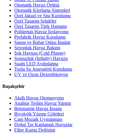
Otomatik Havuz Örtüsü
Otomatik Klorlama Sistemleri
Özel Jakuzi ve Spa Kurulumu
Özel Tasarım Şelaleler
Özel Tasarım Türk Hamamı
Poliüretan Havuz İzolasyonu
Prefabrik Havuz Kurulumu
Sauna ve Buhar Odası İmalatı
Sezonluk Havuz Bakımı
Şok Havuzu (Cold Plunge)
Sonsuzluk (Infinity) Havuzu
Sualtı LED Aydınlatma
Tuzlu Su Jeneratörü Kurulumu
UV ve Ozon Dezenfeksiyon
Başakşehir
Akıllı Havuz Otomasyonu
Anahtar Teslim Havuz Yapımı
Betonarme Havuz İnşaatı
Biyolojik Yüzme Göletleri
Cam Mozaik Uygulaması
Doğal Taş Kaplamalı Havuzlar
Filtre Kumu Değişimi