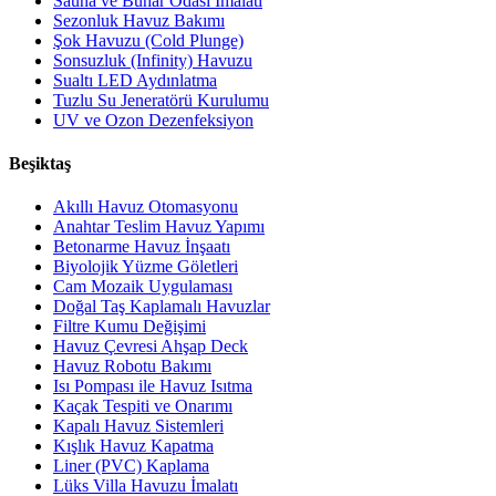
Sauna ve Buhar Odası İmalatı
Sezonluk Havuz Bakımı
Şok Havuzu (Cold Plunge)
Sonsuzluk (Infinity) Havuzu
Sualtı LED Aydınlatma
Tuzlu Su Jeneratörü Kurulumu
UV ve Ozon Dezenfeksiyon
Beşiktaş
Akıllı Havuz Otomasyonu
Anahtar Teslim Havuz Yapımı
Betonarme Havuz İnşaatı
Biyolojik Yüzme Göletleri
Cam Mozaik Uygulaması
Doğal Taş Kaplamalı Havuzlar
Filtre Kumu Değişimi
Havuz Çevresi Ahşap Deck
Havuz Robotu Bakımı
Isı Pompası ile Havuz Isıtma
Kaçak Tespiti ve Onarımı
Kapalı Havuz Sistemleri
Kışlık Havuz Kapatma
Liner (PVC) Kaplama
Lüks Villa Havuzu İmalatı