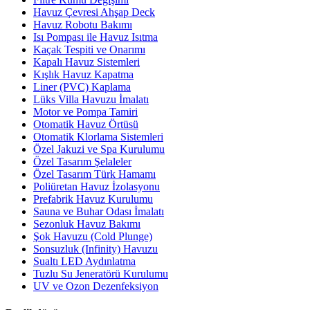
Havuz Çevresi Ahşap Deck
Havuz Robotu Bakımı
Isı Pompası ile Havuz Isıtma
Kaçak Tespiti ve Onarımı
Kapalı Havuz Sistemleri
Kışlık Havuz Kapatma
Liner (PVC) Kaplama
Lüks Villa Havuzu İmalatı
Motor ve Pompa Tamiri
Otomatik Havuz Örtüsü
Otomatik Klorlama Sistemleri
Özel Jakuzi ve Spa Kurulumu
Özel Tasarım Şelaleler
Özel Tasarım Türk Hamamı
Poliüretan Havuz İzolasyonu
Prefabrik Havuz Kurulumu
Sauna ve Buhar Odası İmalatı
Sezonluk Havuz Bakımı
Şok Havuzu (Cold Plunge)
Sonsuzluk (Infinity) Havuzu
Sualtı LED Aydınlatma
Tuzlu Su Jeneratörü Kurulumu
UV ve Ozon Dezenfeksiyon