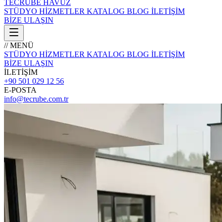
TECRÜBE
HAVUZ
STÜDYO
HİZMETLER
KATALOG
BLOG
İLETİŞİM
BİZE ULAŞIN
// MENÜ
STÜDYO
HİZMETLER
KATALOG
BLOG
İLETİŞİM
BİZE ULAŞIN
İLETİŞİM
+90 501 029 12 56
E-POSTA
info@tecrube.com.tr