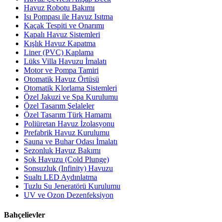
Havuz Robotu Bakımı
Isı Pompası ile Havuz Isıtma
Kaçak Tespiti ve Onarımı
Kapalı Havuz Sistemleri
Kışlık Havuz Kapatma
Liner (PVC) Kaplama
Lüks Villa Havuzu İmalatı
Motor ve Pompa Tamiri
Otomatik Havuz Örtüsü
Otomatik Klorlama Sistemleri
Özel Jakuzi ve Spa Kurulumu
Özel Tasarım Şelaleler
Özel Tasarım Türk Hamamı
Poliüretan Havuz İzolasyonu
Prefabrik Havuz Kurulumu
Sauna ve Buhar Odası İmalatı
Sezonluk Havuz Bakımı
Şok Havuzu (Cold Plunge)
Sonsuzluk (Infinity) Havuzu
Sualtı LED Aydınlatma
Tuzlu Su Jeneratörü Kurulumu
UV ve Ozon Dezenfeksiyon
Bahçelievler