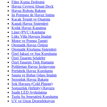
Filtre Kumu Değişimi
Havuz Çevresi Ahşap Deck
Havuz Robotu Bakımı
Isı Pompası ile Havuz Isıtma
Kaçak Tespiti ve Onarımı
Kapalı Havuz Sistemleri
Kışlık Havuz Kapatma
Liner (PVC) Kaplama
Lüks Villa Havuzu İmalatı
Motor ve Pompa Tamiri
Otomatik Havuz Örtüsü
Otomatik Klorlama Sistemleri
Özel Jakuzi ve Spa Kurulumu
Özel Tasarım Şelaleler
Özel Tasarım Türk Hamamı
Poliüretan Havuz İzolasyonu
Prefabrik Havuz Kurulumu
Sauna ve Buhar Odası İmalatı
Sezonluk Havuz Bakımı
Şok Havuzu (Cold Plunge)
Sonsuzluk (Infinity) Havuzu
Sualtı LED Aydınlatma
Tuzlu Su Jeneratörü Kurulumu
UV ve Ozon Dezenfeksiyon