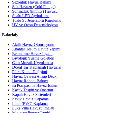
Sezonluk Havuz Bakımı
Şok Havuzu (Cold Plunge)
Sonsuzluk (Infinity) Havuzu
Sualtı LED Aydınlatma
Tuzlu Su Jeneratörü Kurulumu
UV ve Ozon Dezenfeksiyon
Bakırköy
Akıllı Havuz Otomasyonu
Anahtar Teslim Havuz Yapımı
Betonarme Havuz İnşaatı
Biyolojik Yüzme Göletleri
Cam Mozaik Uygulaması
Doğal Taş Kaplamalı Havuzlar
Filtre Kumu Değişimi
Havuz Çevresi Ahşap Deck
Havuz Robotu Bakımı
Isı Pompası ile Havuz Isıtma
Kaçak Tespiti ve Onarımı
Kapalı Havuz Sistemleri
Kışlık Havuz Kapatma
Liner (PVC) Kaplama
Lüks Villa Havuzu İmalatı
Motor ve Pompa Tamiri