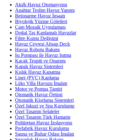
Akıllı Havuz Otomasyonu
Anahtar Teslim Havuz Yapımı
Betonarme Havuz İnşaatı
Biyolojik Yüzme Göletleri
Cam Mozaik Uygulaması
Doğal Taş Kaplamalı Havuzlar
Filtre Kumu Değişimi
Havuz Çevresi Ahşap Deck
Havuz Robotu Bakımı
Isı Pompası ile Havuz Isıtma
Kaçak Tespiti ve Onarımı
Kapalı Havuz Sistemleri
Kışlık Havuz Kapatma
Liner (PVC) Kaplama
Lüks Villa Havuzu İmalatı
Motor ve Pompa Tamiri
Otomatik Havuz Örtüsü
Otomatik Klorlama Sistemleri
Özel Jakuzi ve Spa Kurulumu
Özel Tasarım Şelaleler
Özel Tasarım Türk Hamamı
Poliüretan Havuz İzolasyonu
Prefabrik Havuz Kurulumu
Sauna ve Buhar Odası İmalatı
Sezonluk Havuz Bakımı