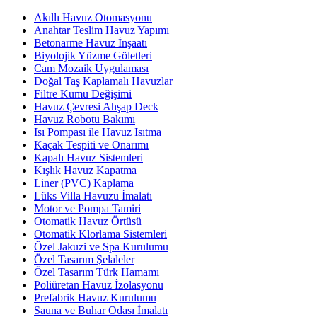
Akıllı Havuz Otomasyonu
Anahtar Teslim Havuz Yapımı
Betonarme Havuz İnşaatı
Biyolojik Yüzme Göletleri
Cam Mozaik Uygulaması
Doğal Taş Kaplamalı Havuzlar
Filtre Kumu Değişimi
Havuz Çevresi Ahşap Deck
Havuz Robotu Bakımı
Isı Pompası ile Havuz Isıtma
Kaçak Tespiti ve Onarımı
Kapalı Havuz Sistemleri
Kışlık Havuz Kapatma
Liner (PVC) Kaplama
Lüks Villa Havuzu İmalatı
Motor ve Pompa Tamiri
Otomatik Havuz Örtüsü
Otomatik Klorlama Sistemleri
Özel Jakuzi ve Spa Kurulumu
Özel Tasarım Şelaleler
Özel Tasarım Türk Hamamı
Poliüretan Havuz İzolasyonu
Prefabrik Havuz Kurulumu
Sauna ve Buhar Odası İmalatı