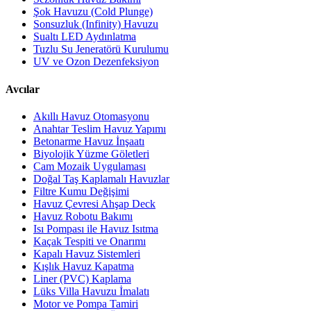
Şok Havuzu (Cold Plunge)
Sonsuzluk (Infinity) Havuzu
Sualtı LED Aydınlatma
Tuzlu Su Jeneratörü Kurulumu
UV ve Ozon Dezenfeksiyon
Avcılar
Akıllı Havuz Otomasyonu
Anahtar Teslim Havuz Yapımı
Betonarme Havuz İnşaatı
Biyolojik Yüzme Göletleri
Cam Mozaik Uygulaması
Doğal Taş Kaplamalı Havuzlar
Filtre Kumu Değişimi
Havuz Çevresi Ahşap Deck
Havuz Robotu Bakımı
Isı Pompası ile Havuz Isıtma
Kaçak Tespiti ve Onarımı
Kapalı Havuz Sistemleri
Kışlık Havuz Kapatma
Liner (PVC) Kaplama
Lüks Villa Havuzu İmalatı
Motor ve Pompa Tamiri