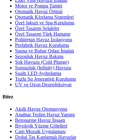
Lüks Villa Havuzu İmalatı
Motor ve Pompa Tamiri
Otomatik Havuz Örtüsü
Otomatik Klorlama Sistemleri
Özel Jakuzi ve Spa Kurulumu
Özel Tasarım Şelaleler
Özel Tasarım Türk Hamamı
Poliüretan Havuz İzolasyonu
Prefabrik Havuz Kurulumu
Sauna ve Buhar Odası İmalatı
Sezonluk Havuz Bakımı
Şok Havuzu (Cold Plunge)
Sonsuzluk (Infinity) Havuzu
Sualtı LED Aydınlatma
Tuzlu Su Jeneratörü Kurulumu
UV ve Ozon Dezenfeksiyon
Bitez
Akıllı Havuz Otomasyonu
Anahtar Teslim Havuz Yapımı
Betonarme Havuz İnşaatı
Biyolojik Yüzme Göletleri
Cam Mozaik Uygulaması
Doğal Taş Kaplamalı Havuzlar