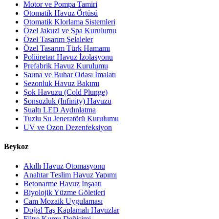
Motor ve Pompa Tamiri
Otomatik Havuz Örtüsü
Otomatik Klorlama Sistemleri
Özel Jakuzi ve Spa Kurulumu
Özel Tasarım Şelaleler
Özel Tasarım Türk Hamamı
Poliüretan Havuz İzolasyonu
Prefabrik Havuz Kurulumu
Sauna ve Buhar Odası İmalatı
Sezonluk Havuz Bakımı
Şok Havuzu (Cold Plunge)
Sonsuzluk (Infinity) Havuzu
Sualtı LED Aydınlatma
Tuzlu Su Jeneratörü Kurulumu
UV ve Ozon Dezenfeksiyon
Beykoz
Akıllı Havuz Otomasyonu
Anahtar Teslim Havuz Yapımı
Betonarme Havuz İnşaatı
Biyolojik Yüzme Göletleri
Cam Mozaik Uygulaması
Doğal Taş Kaplamalı Havuzlar
Filtre Kumu Değişimi