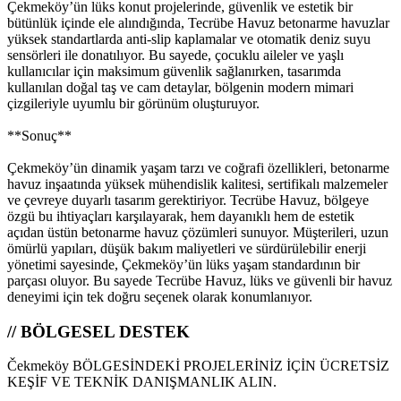
Çekmeköy’ün lüks konut projelerinde, güvenlik ve estetik bir
bütünlük içinde ele alındığında, Tecrübe Havuz betonarme havuzlar
yüksek standartlarda anti‑slip kaplamalar ve otomatik deniz suyu
sensörleri ile donatılıyor. Bu sayede, çocuklu aileler ve yaşlı
kullanıcılar için maksimum güvenlik sağlanırken, tasarımda
kullanılan doğal taş ve cam detaylar, bölgenin modern mimari
çizgileriyle uyumlu bir görünüm oluşturuyor.
**Sonuç**
Çekmeköy’ün dinamik yaşam tarzı ve coğrafi özellikleri, betonarme
havuz inşaatında yüksek mühendislik kalitesi, sertifikalı malzemeler
ve çevreye duyarlı tasarım gerektiriyor. Tecrübe Havuz, bölgeye
özgü bu ihtiyaçları karşılayarak, hem dayanıklı hem de estetik
açıdan üstün betonarme havuz çözümleri sunuyor. Müşterileri, uzun
ömürlü yapıları, düşük bakım maliyetleri ve sürdürülebilir enerji
yönetimi sayesinde, Çekmeköy’ün lüks yaşam standardının bir
parçası oluyor. Bu sayede Tecrübe Havuz, lüks ve güvenli bir havuz
deneyimi için tek doğru seçenek olarak konumlanıyor.
// BÖLGESEL DESTEK
Čekmeköy BÖLGESİNDEKİ PROJELERİNİZ İÇİN ÜCRETSİZ
KEŞİF VE TEKNİK DANIŞMANLIK ALIN.