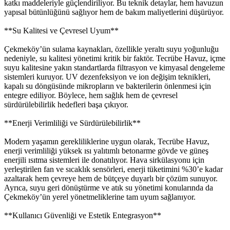
katkı maddeleriyle güçlendiriliyor. Bu teknik detaylar, hem havuzun
yapısal bütünlüğünü sağlıyor hem de bakım maliyetlerini düşürüyor.
**Su Kalitesi ve Çevresel Uyum**
Çekmeköy’ün sulama kaynakları, özellikle yeraltı suyu yoğunluğu
nedeniyle, su kalitesi yönetimi kritik bir faktör. Tecrübe Havuz, içme
suyu kalitesine yakın standartlarda filtrasyon ve kimyasal dengeleme
sistemleri kuruyor. UV dezenfeksiyon ve ion değişim teknikleri,
kapalı su döngüsünde mikropların ve bakterilerin önlenmesi için
entegre ediliyor. Böylece, hem sağlık hem de çevresel
sürdürülebilirlik hedefleri başa çıkıyor.
**Enerji Verimliliği ve Sürdürülebilirlik**
Modern yaşamın gerekliliklerine uygun olarak, Tecrübe Havuz,
enerji verimliliği yüksek ısı yalıtımlı betonarme gövde ve güneş
enerjili ısıtma sistemleri ile donatılıyor. Hava sirkülasyonu için
yerleştirilen fan ve sıcaklık sensörleri, enerji tüketimini %30’e kadar
azaltarak hem çevreye hem de bütçeye duyarlı bir çözüm sunuyor.
Ayrıca, suyu geri dönüştürme ve atık su yönetimi konularında da
Çekmeköy’ün yerel yönetmeliklerine tam uyum sağlanıyor.
**Kullanıcı Güvenliği ve Estetik Entegrasyon**