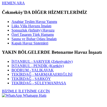
HEMEN ARA
Čekmeköy'DA DİĞER HİZMETLERİMİZ
Anahtar Teslim Havuz Yapımı
Lüks Villa Havuzu İmalatı
Sonsuzluk (Infinity) Havuzu
Özel Tasarım Türk Hamamı
Sauna ve Buhar Odası İmalatı
Kapalı Havuz Sistemleri
YAKIN BÖLGELERDE Betonarme Havuz İnşaatı
İSTANBUL - SARIYER (Zekeriyaköy)
İSTANBUL - PENDİK (Kurtköy)
BODRUM - YALIKAVAK
TEKİRDAĞ - MARMARAEREĞLİSİ
TEKİRDAĞ - ŞARKÖY
TEKİRDAĞ - SÜLEYMANPAŞA
BİZİMLE İLETİŞİME GEÇİN
Whatsapp Hattı