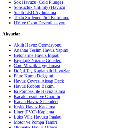
Şok Havuzu (Cold Plunge)
Sonsuzluk (Infinity) Havuzu
Sualtı LED Aydınlatma
Tuzlu Su Jeneratörü Kurulumu
UV ve Ozon Dezenfeksiyon
Akyarlar
Akıllı Havuz Otomasyonu
Anahtar Teslim Havuz Yapımı
Betonarme Havuz İnşaatı
Biyolojik Yüzme Göletleri
Cam Mozaik Uygulaması
Doğal Taş Kaplamalı Havuzlar
Filtre Kumu Değişimi
Havuz Çevresi Ahşap Deck
Havuz Robotu Bakımı
Isı Pompası ile Havuz Isıtma
Kaçak Tespiti ve Onarımı
Kapalı Havuz Sistemleri
Kışlık Havuz Kapatma
Liner (PVC) Kaplama
Lüks Villa Havuzu İmalatı
Motor ve Pompa Tamiri
Otomatik Havuz Örtüsü