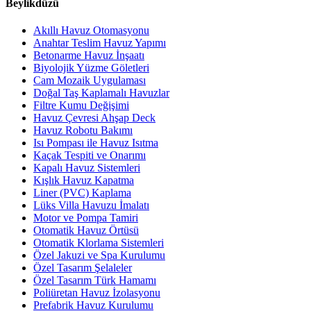
Beylikdüzü
Akıllı Havuz Otomasyonu
Anahtar Teslim Havuz Yapımı
Betonarme Havuz İnşaatı
Biyolojik Yüzme Göletleri
Cam Mozaik Uygulaması
Doğal Taş Kaplamalı Havuzlar
Filtre Kumu Değişimi
Havuz Çevresi Ahşap Deck
Havuz Robotu Bakımı
Isı Pompası ile Havuz Isıtma
Kaçak Tespiti ve Onarımı
Kapalı Havuz Sistemleri
Kışlık Havuz Kapatma
Liner (PVC) Kaplama
Lüks Villa Havuzu İmalatı
Motor ve Pompa Tamiri
Otomatik Havuz Örtüsü
Otomatik Klorlama Sistemleri
Özel Jakuzi ve Spa Kurulumu
Özel Tasarım Şelaleler
Özel Tasarım Türk Hamamı
Poliüretan Havuz İzolasyonu
Prefabrik Havuz Kurulumu