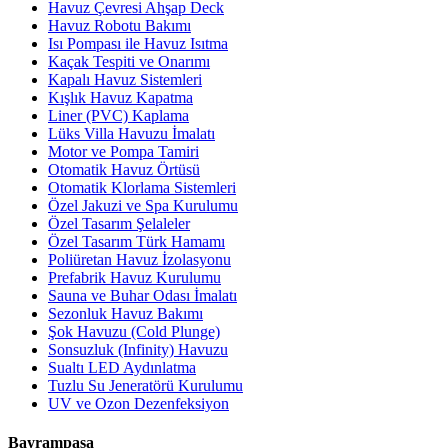
Havuz Çevresi Ahşap Deck
Havuz Robotu Bakımı
Isı Pompası ile Havuz Isıtma
Kaçak Tespiti ve Onarımı
Kapalı Havuz Sistemleri
Kışlık Havuz Kapatma
Liner (PVC) Kaplama
Lüks Villa Havuzu İmalatı
Motor ve Pompa Tamiri
Otomatik Havuz Örtüsü
Otomatik Klorlama Sistemleri
Özel Jakuzi ve Spa Kurulumu
Özel Tasarım Şelaleler
Özel Tasarım Türk Hamamı
Poliüretan Havuz İzolasyonu
Prefabrik Havuz Kurulumu
Sauna ve Buhar Odası İmalatı
Sezonluk Havuz Bakımı
Şok Havuzu (Cold Plunge)
Sonsuzluk (Infinity) Havuzu
Sualtı LED Aydınlatma
Tuzlu Su Jeneratörü Kurulumu
UV ve Ozon Dezenfeksiyon
Bayrampaşa