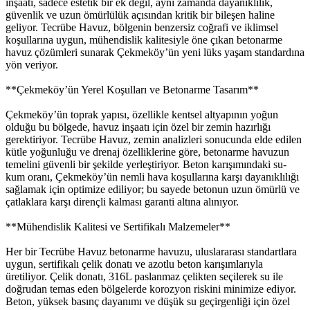
inşaatı, sadece estetik bir ek değil, aynı zamanda dayanıklılık,
güvenlik ve uzun ömürlülük açısından kritik bir bileşen haline
geliyor. Tecrübe Havuz, bölgenin benzersiz coğrafi ve iklimsel
koşullarına uygun, mühendislik kalitesiyle öne çıkan betonarme
havuz çözümleri sunarak Çekmeköy’ün yeni lüks yaşam standardına
yön veriyor.
**Çekmeköy’ün Yerel Koşulları ve Betonarme Tasarım**
Çekmeköy’ün toprak yapısı, özellikle kentsel altyapının yoğun
olduğu bu bölgede, havuz inşaatı için özel bir zemin hazırlığı
gerektiriyor. Tecrübe Havuz, zemin analizleri sonucunda elde edilen
kütle yoğunluğu ve drenaj özelliklerine göre, betonarme havuzun
temelini güvenli bir şekilde yerleştiriyor. Beton karışımındaki su-
kum oranı, Çekmeköy’ün nemli hava koşullarına karşı dayanıklılığı
sağlamak için optimize ediliyor; bu sayede betonun uzun ömürlü ve
çatlaklara karşı dirençli kalması garanti altına alınıyor.
**Mühendislik Kalitesi ve Sertifikalı Malzemeler**
Her bir Tecrübe Havuz betonarme havuzu, uluslararası standartlara
uygun, sertifikalı çelik donatı ve azotlu beton karışımlarıyla
üretiliyor. Çelik donatı, 316L paslanmaz çelikten seçilerek su ile
doğrudan temas eden bölgelerde korozyon riskini minimize ediyor.
Beton, yüksek basınç dayanımı ve düşük su geçirgenliği için özel