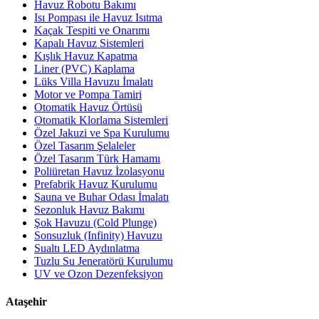
Havuz Robotu Bakımı
Isı Pompası ile Havuz Isıtma
Kaçak Tespiti ve Onarımı
Kapalı Havuz Sistemleri
Kışlık Havuz Kapatma
Liner (PVC) Kaplama
Lüks Villa Havuzu İmalatı
Motor ve Pompa Tamiri
Otomatik Havuz Örtüsü
Otomatik Klorlama Sistemleri
Özel Jakuzi ve Spa Kurulumu
Özel Tasarım Şelaleler
Özel Tasarım Türk Hamamı
Poliüretan Havuz İzolasyonu
Prefabrik Havuz Kurulumu
Sauna ve Buhar Odası İmalatı
Sezonluk Havuz Bakımı
Şok Havuzu (Cold Plunge)
Sonsuzluk (Infinity) Havuzu
Sualtı LED Aydınlatma
Tuzlu Su Jeneratörü Kurulumu
UV ve Ozon Dezenfeksiyon
Ataşehir