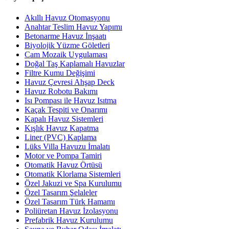
Akıllı Havuz Otomasyonu
Anahtar Teslim Havuz Yapımı
Betonarme Havuz İnşaatı
Biyolojik Yüzme Göletleri
Cam Mozaik Uygulaması
Doğal Taş Kaplamalı Havuzlar
Filtre Kumu Değişimi
Havuz Çevresi Ahşap Deck
Havuz Robotu Bakımı
Isı Pompası ile Havuz Isıtma
Kaçak Tespiti ve Onarımı
Kapalı Havuz Sistemleri
Kışlık Havuz Kapatma
Liner (PVC) Kaplama
Lüks Villa Havuzu İmalatı
Motor ve Pompa Tamiri
Otomatik Havuz Örtüsü
Otomatik Klorlama Sistemleri
Özel Jakuzi ve Spa Kurulumu
Özel Tasarım Şelaleler
Özel Tasarım Türk Hamamı
Poliüretan Havuz İzolasyonu
Prefabrik Havuz Kurulumu