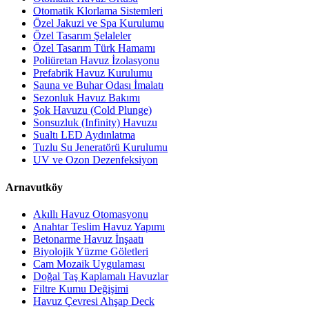
Otomatik Klorlama Sistemleri
Özel Jakuzi ve Spa Kurulumu
Özel Tasarım Şelaleler
Özel Tasarım Türk Hamamı
Poliüretan Havuz İzolasyonu
Prefabrik Havuz Kurulumu
Sauna ve Buhar Odası İmalatı
Sezonluk Havuz Bakımı
Şok Havuzu (Cold Plunge)
Sonsuzluk (Infinity) Havuzu
Sualtı LED Aydınlatma
Tuzlu Su Jeneratörü Kurulumu
UV ve Ozon Dezenfeksiyon
Arnavutköy
Akıllı Havuz Otomasyonu
Anahtar Teslim Havuz Yapımı
Betonarme Havuz İnşaatı
Biyolojik Yüzme Göletleri
Cam Mozaik Uygulaması
Doğal Taş Kaplamalı Havuzlar
Filtre Kumu Değişimi
Havuz Çevresi Ahşap Deck