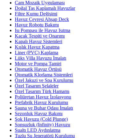
Cam Mozaik Uygulaması
Doğal Taş Kaplamalı Havuzlar
Filtre Kumu Değişimi
Havuz Çevresi Ahşap Deck
Havuz Robotu Bakımı
Isı Pompası ile Havuz Isıtma
Kaçak Tespiti ve Onarımı
Kapalı Havuz Sistemleri
Kışlık Havuz Kapatma
Liner (PVC) Kaplama
Lüks Villa Havuzu İmalatı
Motor ve Pompa Tamiri
Otomatik Havuz Örtüsü
Otomatik Klorlama Sistemleri
Özel Jakuzi ve Spa Kurulumu
Özel Tasarım Şelaleler
Özel Tasarım Türk Hamamı
Poliüretan Havuz İzolasyonu
Prefabrik Havuz Kurulumu
Sauna ve Buhar Odası İmalatı
Sezonluk Havuz Bakımı
Şok Havuzu (Cold Plunge)
Sonsuzluk (Infinity) Havuzu
Sualtı LED Aydınlatma
Tuzlu Su Jeneratörü Kurulumu