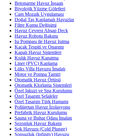
Betonarme Havuz İnşaatı
Biyolojik Yüzme Göletleri
Cam Mozaik Uygulaması
Doğal Taş Kaplamalı Havuzlar
Filtre Kumu Değişimi
Havuz Çevresi Ahşap Deck
Havuz Robotu Bakımı
Isı Pompası ile Havuz Isıtma
Kaçak Tespiti ve Onarımı
Kapalı Havuz Sistemleri
Kışlık Havuz Kapatma
Liner (PVC) Kaplama
Lüks Villa Havuzu İmalatı
Motor ve Pompa Tamiri
Otomatik Havuz Örtüsü
Otomatik Klorlama Sistemleri
Özel Jakuzi ve Spa Kurulumu
Özel Tasarım Şelaleler
Özel Tasarım Türk Hamamı
Poliüretan Havuz İzolasyonu
Prefabrik Havuz Kurulumu
Sauna ve Buhar Odası İmalatı
Sezonluk Havuz Bakımı
Şok Havuzu (Cold Plunge)
Sonsuzluk (Infinity) Havuzu