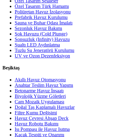
Özel Tasarım Şelaleler
Özel Tasarım Türk Hamamı
Poliüretan Havuz İzolasyonu
Prefabrik Havuz Kurulumu
Sauna ve Buhar Odası İmalatı
Sezonluk Havuz Bakımı
Şok Havuzu (Cold Plunge)
Sonsuzluk (Infinity) Havuzu
Sualtı LED Aydınlatma
Tuzlu Su Jeneratörü Kurulumu
UV ve Ozon Dezenfeksiyon
Beşiktaş
Akıllı Havuz Otomasyonu
Anahtar Teslim Havuz Yapımı
Betonarme Havuz İnşaatı
Biyolojik Yüzme Göletleri
Cam Mozaik Uygulaması
Doğal Taş Kaplamalı Havuzlar
Filtre Kumu Değişimi
Havuz Çevresi Ahşap Deck
Havuz Robotu Bakımı
Isı Pompası ile Havuz Isıtma
Kaçak Tespiti ve Onarımı