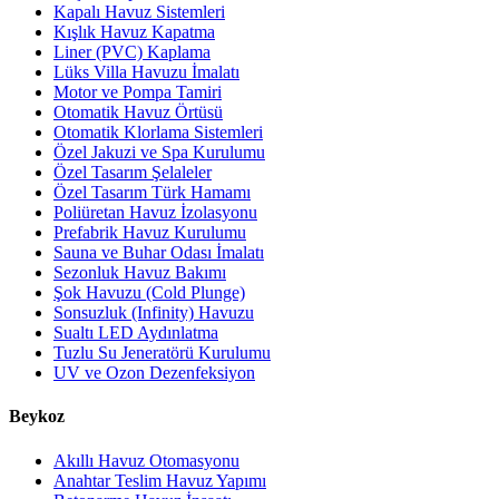
Kapalı Havuz Sistemleri
Kışlık Havuz Kapatma
Liner (PVC) Kaplama
Lüks Villa Havuzu İmalatı
Motor ve Pompa Tamiri
Otomatik Havuz Örtüsü
Otomatik Klorlama Sistemleri
Özel Jakuzi ve Spa Kurulumu
Özel Tasarım Şelaleler
Özel Tasarım Türk Hamamı
Poliüretan Havuz İzolasyonu
Prefabrik Havuz Kurulumu
Sauna ve Buhar Odası İmalatı
Sezonluk Havuz Bakımı
Şok Havuzu (Cold Plunge)
Sonsuzluk (Infinity) Havuzu
Sualtı LED Aydınlatma
Tuzlu Su Jeneratörü Kurulumu
UV ve Ozon Dezenfeksiyon
Beykoz
Akıllı Havuz Otomasyonu
Anahtar Teslim Havuz Yapımı