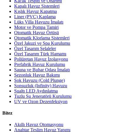
Kaçak Tespiti ve Onarımı
Kapalı Havuz Sistemleri
Kışlık Havuz Kapatma
Liner (PVC) Kaplama
Lüks Villa Havuzu İmalatı
Motor ve Pompa Tamiri
Otomatik Havuz Örtüsü
Otomatik Klorlama Sistemleri
Özel Jakuzi ve Spa Kurulumu
Özel Tasarım Şelaleler
Özel Tasarım Türk Hamamı
Poliüretan Havuz İzolasyonu
Prefabrik Havuz Kurulumu
Sauna ve Buhar Odası İmalatı
Sezonluk Havuz Bakımı
Şok Havuzu (Cold Plunge)
Sonsuzluk (Infinity) Havuzu
Sualtı LED Aydınlatma
Tuzlu Su Jeneratörü Kurulumu
UV ve Ozon Dezenfeksiyon
Bitez
Akıllı Havuz Otomasyonu
Anahtar Teslim Havuz Yapımı