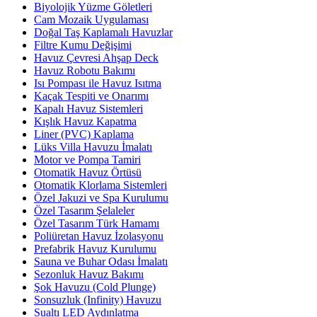
Biyolojik Yüzme Göletleri
Cam Mozaik Uygulaması
Doğal Taş Kaplamalı Havuzlar
Filtre Kumu Değişimi
Havuz Çevresi Ahşap Deck
Havuz Robotu Bakımı
Isı Pompası ile Havuz Isıtma
Kaçak Tespiti ve Onarımı
Kapalı Havuz Sistemleri
Kışlık Havuz Kapatma
Liner (PVC) Kaplama
Lüks Villa Havuzu İmalatı
Motor ve Pompa Tamiri
Otomatik Havuz Örtüsü
Otomatik Klorlama Sistemleri
Özel Jakuzi ve Spa Kurulumu
Özel Tasarım Şelaleler
Özel Tasarım Türk Hamamı
Poliüretan Havuz İzolasyonu
Prefabrik Havuz Kurulumu
Sauna ve Buhar Odası İmalatı
Sezonluk Havuz Bakımı
Şok Havuzu (Cold Plunge)
Sonsuzluk (Infinity) Havuzu
Sualtı LED Aydınlatma