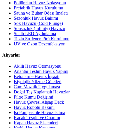
Poliüretan Havuz İzolasyonu
Prefabrik Havuz Kurulumu
Sauna ve Buhar Odası İmalatı
Sezonluk Havuz Bakımı
Şok Havuzu (Cold Plunge)
Sonsuzluk (Infinity) Havuzu
Sualtı LED Aydınlatma
Tuzlu Su Jeneratörü Kurulumu
UV ve Ozon Dezenfeksiyon
Akyarlar
Akıllı Havuz Otomasyonu
Anahtar Teslim Havuz Yapımı
Betonarme Havuz İnşaatı
Biyolojik Yüzme Göletleri
Cam Mozaik Uygulaması
Doğal Taş Kaplamalı Havuzlar
Filtre Kumu Değişimi
Havuz Çevresi Ahşap Deck
Havuz Robotu Bakımı
Isı Pompası ile Havuz Isıtma
Kaçak Tespiti ve Onarımı
Kapalı Havuz Sistemleri
Kışlık Havuz Kapatma