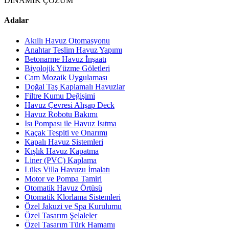
DİNAMİK ÇÖZÜM
Adalar
Akıllı Havuz Otomasyonu
Anahtar Teslim Havuz Yapımı
Betonarme Havuz İnşaatı
Biyolojik Yüzme Göletleri
Cam Mozaik Uygulaması
Doğal Taş Kaplamalı Havuzlar
Filtre Kumu Değişimi
Havuz Çevresi Ahşap Deck
Havuz Robotu Bakımı
Isı Pompası ile Havuz Isıtma
Kaçak Tespiti ve Onarımı
Kapalı Havuz Sistemleri
Kışlık Havuz Kapatma
Liner (PVC) Kaplama
Lüks Villa Havuzu İmalatı
Motor ve Pompa Tamiri
Otomatik Havuz Örtüsü
Otomatik Klorlama Sistemleri
Özel Jakuzi ve Spa Kurulumu
Özel Tasarım Şelaleler
Özel Tasarım Türk Hamamı