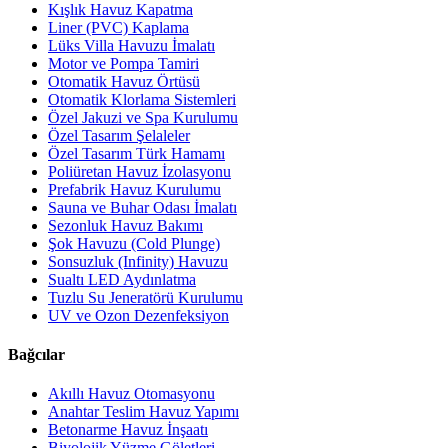
Kışlık Havuz Kapatma
Liner (PVC) Kaplama
Lüks Villa Havuzu İmalatı
Motor ve Pompa Tamiri
Otomatik Havuz Örtüsü
Otomatik Klorlama Sistemleri
Özel Jakuzi ve Spa Kurulumu
Özel Tasarım Şelaleler
Özel Tasarım Türk Hamamı
Poliüretan Havuz İzolasyonu
Prefabrik Havuz Kurulumu
Sauna ve Buhar Odası İmalatı
Sezonluk Havuz Bakımı
Şok Havuzu (Cold Plunge)
Sonsuzluk (Infinity) Havuzu
Sualtı LED Aydınlatma
Tuzlu Su Jeneratörü Kurulumu
UV ve Ozon Dezenfeksiyon
Bağcılar
Akıllı Havuz Otomasyonu
Anahtar Teslim Havuz Yapımı
Betonarme Havuz İnşaatı
Biyolojik Yüzme Göletleri