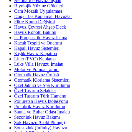
Betonarme Havuz İnşaatı
Biyolojik Yüzme Göletleri
Cam Mozaik Uygulaması
Doğal Taş Kaplamalı Havuzlar
Filtre Kumu Değişimi
Havuz Çevresi Ahşap Deck
Havuz Robotu Bakımı
Isı Pompası ile Havuz Isıtma
Kaçak Tespiti ve Onarımı
Kapalı Havuz Sistemleri
Kışlık Havuz Kapatma
Liner (PVC) Kaplama
Lüks Villa Havuzu İmalatı
Motor ve Pompa Tamiri
Otomatik Havuz Örtüsü
Otomatik Klorlama Sistemleri
Özel Jakuzi ve Spa Kurulumu
Özel Tasarım Şelaleler
Özel Tasarım Türk Hamamı
Poliüretan Havuz İzolasyonu
Prefabrik Havuz Kurulumu
Sauna ve Buhar Odası İmalatı
Sezonluk Havuz Bakımı
Şok Havuzu (Cold Plunge)
Sonsuzluk (Infinity) Havuzu