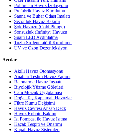
Özel Tasarım Türk Hamamı
Poliüretan Havuz İzolasyonu
Prefabrik Havuz Kurulumu
Sauna ve Buhar Odası İmalatı
Sezonluk Havuz Bakımı
Şok Havuzu (Cold Plunge)
Sonsuzluk (Infinity) Havuzu
Sualtı LED Aydınlatma
Tuzlu Su Jeneratörü Kurulumu
UV ve Ozon Dezenfeksiyon
Avcılar
Akıllı Havuz Otomasyonu
Anahtar Teslim Havuz Yapımı
Betonarme Havuz İnşaatı
Biyolojik Yüzme Göletleri
Cam Mozaik Uygulaması
Doğal Taş Kaplamalı Havuzlar
Filtre Kumu Değişimi
Havuz Çevresi Ahşap Deck
Havuz Robotu Bakımı
Isı Pompası ile Havuz Isıtma
Kaçak Tespiti ve Onarımı
Kapalı Havuz Sistemleri