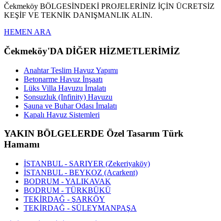
Čekmeköy BÖLGESİNDEKİ PROJELERİNİZ İÇİN ÜCRETSİZ
KEŞİF VE TEKNİK DANIŞMANLIK ALIN.
HEMEN ARA
Čekmeköy'DA DİĞER HİZMETLERİMİZ
Anahtar Teslim Havuz Yapımı
Betonarme Havuz İnşaatı
Lüks Villa Havuzu İmalatı
Sonsuzluk (Infinity) Havuzu
Sauna ve Buhar Odası İmalatı
Kapalı Havuz Sistemleri
YAKIN BÖLGELERDE Özel Tasarım Türk
Hamamı
İSTANBUL - SARIYER (Zekeriyaköy)
İSTANBUL - BEYKOZ (Acarkent)
BODRUM - YALIKAVAK
BODRUM - TÜRKBÜKÜ
TEKİRDAĞ - ŞARKÖY
TEKİRDAĞ - SÜLEYMANPAŞA