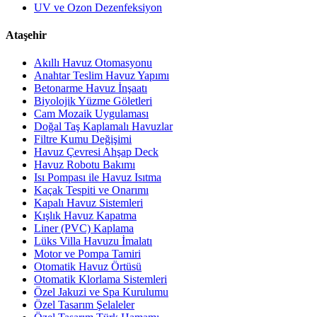
UV ve Ozon Dezenfeksiyon
Ataşehir
Akıllı Havuz Otomasyonu
Anahtar Teslim Havuz Yapımı
Betonarme Havuz İnşaatı
Biyolojik Yüzme Göletleri
Cam Mozaik Uygulaması
Doğal Taş Kaplamalı Havuzlar
Filtre Kumu Değişimi
Havuz Çevresi Ahşap Deck
Havuz Robotu Bakımı
Isı Pompası ile Havuz Isıtma
Kaçak Tespiti ve Onarımı
Kapalı Havuz Sistemleri
Kışlık Havuz Kapatma
Liner (PVC) Kaplama
Lüks Villa Havuzu İmalatı
Motor ve Pompa Tamiri
Otomatik Havuz Örtüsü
Otomatik Klorlama Sistemleri
Özel Jakuzi ve Spa Kurulumu
Özel Tasarım Şelaleler