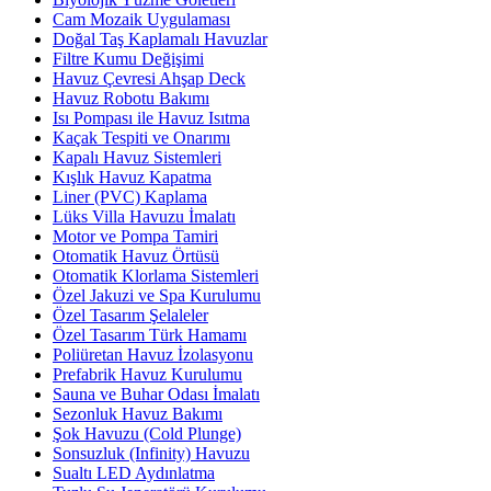
Cam Mozaik Uygulaması
Doğal Taş Kaplamalı Havuzlar
Filtre Kumu Değişimi
Havuz Çevresi Ahşap Deck
Havuz Robotu Bakımı
Isı Pompası ile Havuz Isıtma
Kaçak Tespiti ve Onarımı
Kapalı Havuz Sistemleri
Kışlık Havuz Kapatma
Liner (PVC) Kaplama
Lüks Villa Havuzu İmalatı
Motor ve Pompa Tamiri
Otomatik Havuz Örtüsü
Otomatik Klorlama Sistemleri
Özel Jakuzi ve Spa Kurulumu
Özel Tasarım Şelaleler
Özel Tasarım Türk Hamamı
Poliüretan Havuz İzolasyonu
Prefabrik Havuz Kurulumu
Sauna ve Buhar Odası İmalatı
Sezonluk Havuz Bakımı
Şok Havuzu (Cold Plunge)
Sonsuzluk (Infinity) Havuzu
Sualtı LED Aydınlatma