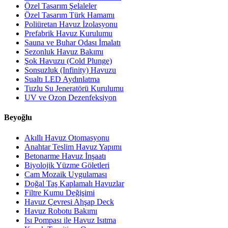
Özel Tasarım Şelaleler
Özel Tasarım Türk Hamamı
Poliüretan Havuz İzolasyonu
Prefabrik Havuz Kurulumu
Sauna ve Buhar Odası İmalatı
Sezonluk Havuz Bakımı
Şok Havuzu (Cold Plunge)
Sonsuzluk (Infinity) Havuzu
Sualtı LED Aydınlatma
Tuzlu Su Jeneratörü Kurulumu
UV ve Ozon Dezenfeksiyon
Beyoğlu
Akıllı Havuz Otomasyonu
Anahtar Teslim Havuz Yapımı
Betonarme Havuz İnşaatı
Biyolojik Yüzme Göletleri
Cam Mozaik Uygulaması
Doğal Taş Kaplamalı Havuzlar
Filtre Kumu Değişimi
Havuz Çevresi Ahşap Deck
Havuz Robotu Bakımı
Isı Pompası ile Havuz Isıtma