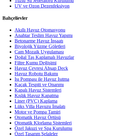
Tuzlu Su Jeneratörü Kurulumu
UV ve Ozon Dezenfeksiyon
Bahçelievler
Akıllı Havuz Otomasyonu
Anahtar Teslim Havuz Yapımı
Betonarme Havuz İnşaatı
Biyolojik Yüzme Göletleri
Cam Mozaik Uygulaması
Doğal Taş Kaplamalı Havuzlar
Filtre Kumu Değişimi
Havuz Çevresi Ahşap Deck
Havuz Robotu Bakımı
Isı Pompası ile Havuz Isıtma
Kaçak Tespiti ve Onarımı
Kapalı Havuz Sistemleri
Kışlık Havuz Kapatma
Liner (PVC) Kaplama
Lüks Villa Havuzu İmalatı
Motor ve Pompa Tamiri
Otomatik Havuz Örtüsü
Otomatik Klorlama Sistemleri
Özel Jakuzi ve Spa Kurulumu
Özel Tasarım Şelaleler