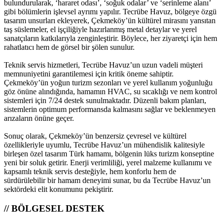
bulundurularak, ‘hararet odası’, ‘soğuk odalar’ ve ‘serinleme alanı’
gibi bölümlerin işlevsel ayrımı yapılır. Tecrübe Havuz, bölgeye özgü
tasarım unsurları ekleyerek, Çekmeköy’ün kültürel mirasını yansıtan
taş süslemeler, el işçiliğiyle hazırlanmış metal detaylar ve yerel
sanatçıların katkılarıyla zenginleştirir. Böylece, her ziyaretçi için hem
rahatlatıcı hem de görsel bir şölen sunulur.
Teknik servis hizmetleri, Tecrübe Havuz’un uzun vadeli müşteri
memnuniyetini garantilemesi için kritik öneme sahiptir.
Çekmeköy’ün yoğun turizm sezonları ve yerel kullanım yoğunluğu
göz önüne alındığında, hamamın HVAC, su sıcaklığı ve nem kontrol
sistemleri için 7/24 destek sunulmaktadır. Düzenli bakım planları,
sistemlerin optimum performansda kalmasını sağlar ve beklenmeyen
arızaların önüne geçer.
Sonuç olarak, Çekmeköy’ün benzersiz çevresel ve kültürel
özellikleriyle uyumlu, Tecrübe Havuz’un mühendislik kalitesiyle
birleşen özel tasarım Türk hamamı, bölgenin lüks turizm konseptine
yeni bir soluk getirir. Enerji verimliliği, yerel malzeme kullanımı ve
kapsamlı teknik servis desteğiyle, hem konforlu hem de
sürdürülebilir bir hamam deneyimi sunar, bu da Tecrübe Havuz’un
sektördeki elit konumunu pekiştirir.
// BÖLGESEL DESTEK