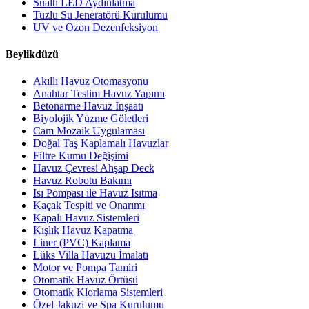
Sualtı LED Aydınlatma
Tuzlu Su Jeneratörü Kurulumu
UV ve Ozon Dezenfeksiyon
Beylikdüzü
Akıllı Havuz Otomasyonu
Anahtar Teslim Havuz Yapımı
Betonarme Havuz İnşaatı
Biyolojik Yüzme Göletleri
Cam Mozaik Uygulaması
Doğal Taş Kaplamalı Havuzlar
Filtre Kumu Değişimi
Havuz Çevresi Ahşap Deck
Havuz Robotu Bakımı
Isı Pompası ile Havuz Isıtma
Kaçak Tespiti ve Onarımı
Kapalı Havuz Sistemleri
Kışlık Havuz Kapatma
Liner (PVC) Kaplama
Lüks Villa Havuzu İmalatı
Motor ve Pompa Tamiri
Otomatik Havuz Örtüsü
Otomatik Klorlama Sistemleri
Özel Jakuzi ve Spa Kurulumu