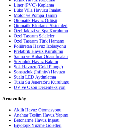
Liner (PVC) Kaplama
Lüks Villa Havuzu İmalatı
Motor ve Pompa Tamiri
Otomatik Havuz Örtüsü
Otomatik Klorlama Sistemleri
Özel Jakuzi ve Spa Kurulumu
Özel Tasarım Şelaleler
Özel Tasarım Türk Hamamı
Poliüretan Havuz İzolasyonu
Prefabrik Havuz Kurulumu
Sauna ve Buhar Odası İmalatı
Sezonluk Havuz Bakımı
Şok Havuzu (Cold Plunge)
Sonsuzluk (Infinity) Havuzu
Sualtı LED Aydınlatma
Tuzlu Su Jeneratörü Kurulumu
UV ve Ozon Dezenfeksiyon
Arnavutköy
Akıllı Havuz Otomasyonu
Anahtar Teslim Havuz Yapımı
Betonarme Havuz İnşaatı
Biyolojik Yüzme Göletleri