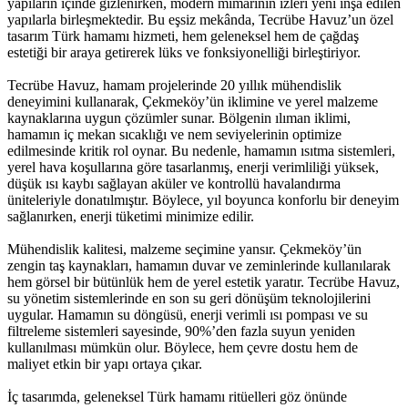
yapıların içinde gizlenirken, modern mimarinin izleri yeni inşa edilen
yapılarla birleşmektedir. Bu eşsiz mekânda, Tecrübe Havuz’un özel
tasarım Türk hamamı hizmeti, hem geleneksel hem de çağdaş
estetiği bir araya getirerek lüks ve fonksiyonelliği birleştiriyor.
Tecrübe Havuz, hamam projelerinde 20 yıllık mühendislik
deneyimini kullanarak, Çekmeköy’ün iklimine ve yerel malzeme
kaynaklarına uygun çözümler sunar. Bölgenin ılıman iklimi,
hamamın iç mekan sıcaklığı ve nem seviyelerinin optimize
edilmesinde kritik rol oynar. Bu nedenle, hamamın ısıtma sistemleri,
yerel hava koşullarına göre tasarlanmış, enerji verimliliği yüksek,
düşük ısı kaybı sağlayan aküler ve kontrollü havalandırma
üniteleriyle donatılmıştır. Böylece, yıl boyunca konforlu bir deneyim
sağlanırken, enerji tüketimi minimize edilir.
Mühendislik kalitesi, malzeme seçimine yansır. Çekmeköy’ün
zengin taş kaynakları, hamamın duvar ve zeminlerinde kullanılarak
hem görsel bir bütünlük hem de yerel estetik yaratır. Tecrübe Havuz,
su yönetim sistemlerinde en son su geri dönüşüm teknolojilerini
uygular. Hamamın su döngüsü, enerji verimli ısı pompası ve su
filtreleme sistemleri sayesinde, 90%’den fazla suyun yeniden
kullanılması mümkün olur. Böylece, hem çevre dostu hem de
maliyet etkin bir yapı ortaya çıkar.
İç tasarımda, geleneksel Türk hamamı ritüelleri göz önünde