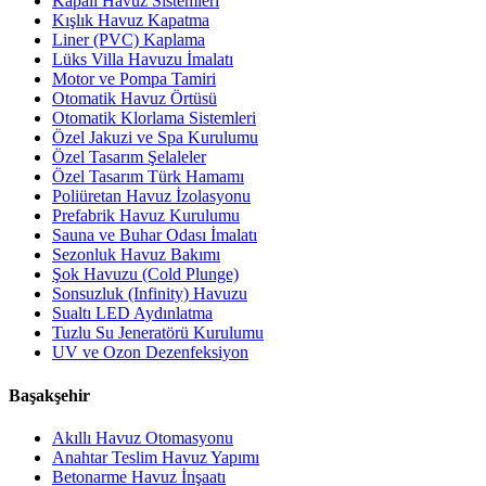
Kapalı Havuz Sistemleri
Kışlık Havuz Kapatma
Liner (PVC) Kaplama
Lüks Villa Havuzu İmalatı
Motor ve Pompa Tamiri
Otomatik Havuz Örtüsü
Otomatik Klorlama Sistemleri
Özel Jakuzi ve Spa Kurulumu
Özel Tasarım Şelaleler
Özel Tasarım Türk Hamamı
Poliüretan Havuz İzolasyonu
Prefabrik Havuz Kurulumu
Sauna ve Buhar Odası İmalatı
Sezonluk Havuz Bakımı
Şok Havuzu (Cold Plunge)
Sonsuzluk (Infinity) Havuzu
Sualtı LED Aydınlatma
Tuzlu Su Jeneratörü Kurulumu
UV ve Ozon Dezenfeksiyon
Başakşehir
Akıllı Havuz Otomasyonu
Anahtar Teslim Havuz Yapımı
Betonarme Havuz İnşaatı