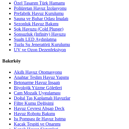
Özel Tasarım Türk Hamamı
Poliüretan Havuz İzolasyonu
Prefabrik Havuz Kurulumu
Sauna ve Buhar Odası İmalatı
Sezonluk Havuz Bakımı
Şok Havuzu (Cold Plunge)
Sonsuzluk (Infinity) Havuzu
Sualtı LED Aydınlatma
Tuzlu Su Jeneratörü Kurulumu
UV ve Ozon Dezenfeksiyon
Bakırköy
Akıllı Havuz Otomasyonu
Anahtar Teslim Havuz Yapımı
Betonarme Havuz İnşaatı
Biyolojik Yüzme Göletleri
Cam Mozaik Uygulaması
Doğal Taş Kaplamalı Havuzlar
Filtre Kumu Değişimi
Havuz Çevresi Ahşap Deck
Havuz Robotu Bakımı
Isı Pompası ile Havuz Isıtma
Kaçak Tespiti ve Onarımı