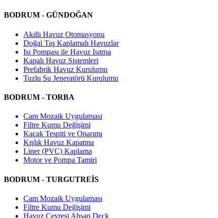
BODRUM - GÜNDOĞAN
Akıllı Havuz Otomasyonu
Doğal Taş Kaplamalı Havuzlar
Isı Pompası ile Havuz Isıtma
Kapalı Havuz Sistemleri
Prefabrik Havuz Kurulumu
Tuzlu Su Jeneratörü Kurulumu
BODRUM - TORBA
Cam Mozaik Uygulaması
Filtre Kumu Değişimi
Kaçak Tespiti ve Onarımı
Kışlık Havuz Kapatma
Liner (PVC) Kaplama
Motor ve Pompa Tamiri
BODRUM - TURGUTREİS
Cam Mozaik Uygulaması
Filtre Kumu Değişimi
Havuz Çevresi Ahşap Deck