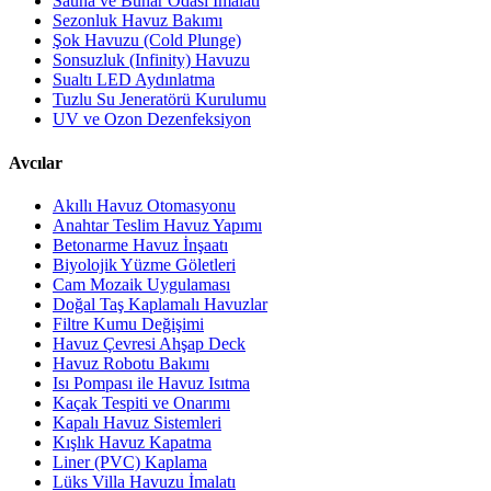
Sauna ve Buhar Odası İmalatı
Sezonluk Havuz Bakımı
Şok Havuzu (Cold Plunge)
Sonsuzluk (Infinity) Havuzu
Sualtı LED Aydınlatma
Tuzlu Su Jeneratörü Kurulumu
UV ve Ozon Dezenfeksiyon
Avcılar
Akıllı Havuz Otomasyonu
Anahtar Teslim Havuz Yapımı
Betonarme Havuz İnşaatı
Biyolojik Yüzme Göletleri
Cam Mozaik Uygulaması
Doğal Taş Kaplamalı Havuzlar
Filtre Kumu Değişimi
Havuz Çevresi Ahşap Deck
Havuz Robotu Bakımı
Isı Pompası ile Havuz Isıtma
Kaçak Tespiti ve Onarımı
Kapalı Havuz Sistemleri
Kışlık Havuz Kapatma
Liner (PVC) Kaplama
Lüks Villa Havuzu İmalatı