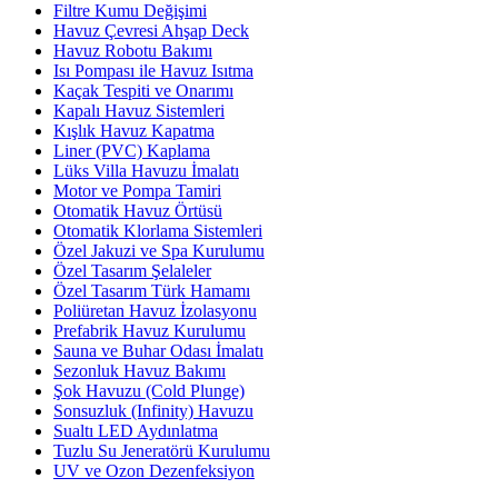
Filtre Kumu Değişimi
Havuz Çevresi Ahşap Deck
Havuz Robotu Bakımı
Isı Pompası ile Havuz Isıtma
Kaçak Tespiti ve Onarımı
Kapalı Havuz Sistemleri
Kışlık Havuz Kapatma
Liner (PVC) Kaplama
Lüks Villa Havuzu İmalatı
Motor ve Pompa Tamiri
Otomatik Havuz Örtüsü
Otomatik Klorlama Sistemleri
Özel Jakuzi ve Spa Kurulumu
Özel Tasarım Şelaleler
Özel Tasarım Türk Hamamı
Poliüretan Havuz İzolasyonu
Prefabrik Havuz Kurulumu
Sauna ve Buhar Odası İmalatı
Sezonluk Havuz Bakımı
Şok Havuzu (Cold Plunge)
Sonsuzluk (Infinity) Havuzu
Sualtı LED Aydınlatma
Tuzlu Su Jeneratörü Kurulumu
UV ve Ozon Dezenfeksiyon