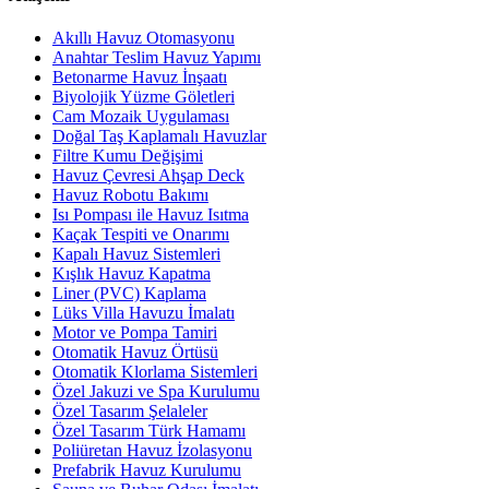
Akıllı Havuz Otomasyonu
Anahtar Teslim Havuz Yapımı
Betonarme Havuz İnşaatı
Biyolojik Yüzme Göletleri
Cam Mozaik Uygulaması
Doğal Taş Kaplamalı Havuzlar
Filtre Kumu Değişimi
Havuz Çevresi Ahşap Deck
Havuz Robotu Bakımı
Isı Pompası ile Havuz Isıtma
Kaçak Tespiti ve Onarımı
Kapalı Havuz Sistemleri
Kışlık Havuz Kapatma
Liner (PVC) Kaplama
Lüks Villa Havuzu İmalatı
Motor ve Pompa Tamiri
Otomatik Havuz Örtüsü
Otomatik Klorlama Sistemleri
Özel Jakuzi ve Spa Kurulumu
Özel Tasarım Şelaleler
Özel Tasarım Türk Hamamı
Poliüretan Havuz İzolasyonu
Prefabrik Havuz Kurulumu