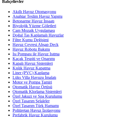
Bahçelievler
Akıllı Havuz Otomasyonu
Anahtar Teslim Havuz Yapımı
Betonarme Havuz İnşaatı
Biyolojik Yüzme Göletleri
Cam Mozaik Uygulaması
Doğal Taş Kaplamalı Havuzlar
Filtre Kumu Değişimi
Havuz Çevresi Ahşap Deck
Havuz Robotu Bakımı
Isı Pompası ile Havuz Isıtma
Kaçak Tespiti ve Onarımı
Kapalı Havuz Sistemleri
Kışlık Havuz Kapatma
Liner (PVC) Kaplama
Lüks Villa Havuzu İmalatı
Motor ve Pompa Tamiri
Otomatik Havuz Örtüsü
Otomatik Klorlama Sistemleri
Özel Jakuzi ve Spa Kurulumu
Özel Tasarım Şelaleler
Özel Tasarım Türk Hamamı
Poliüretan Havuz İzolasyonu
Prefabrik Havuz Kurulumu