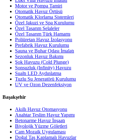
Lüks Villa Havuzu İmalatı
Motor ve Pompa Tamiri
Otomatik Havuz Örtüsü
Otomatik Klorlama Sistemleri
Özel Jakuzi ve Spa Kurulumu
Özel Tasarım Şelaleler
Özel Tasarım Türk Hamamı
Poliüretan Havuz İzolasyonu
Prefabrik Havuz Kurulumu
Sauna ve Buhar Odası İmalatı
Sezonluk Havuz Bakımı
Şok Havuzu (Cold Plunge)
Sonsuzluk (Infinity) Havuzu
Sualtı LED Aydınlatma
Tuzlu Su Jeneratörü Kurulumu
UV ve Ozon Dezenfeksiyon
Başakşehir
Akıllı Havuz Otomasyonu
Anahtar Teslim Havuz Yapımı
Betonarme Havuz İnşaatı
Biyolojik Yüzme Göletleri
Cam Mozaik Uygulaması
Doğal Taş Kaplamalı Havuzlar