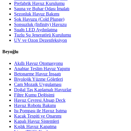
Prefabrik Havuz Kurulumu
Sauna ve Buhar Odası İmalatı
Sezonluk Havuz Bakımı
Şok Havuzu (Cold Plunge)
Sonsuzluk (Infinity) Havuzu
Sualtı LED Aydınlatma
Tuzlu Su Jeneratörü Kurulumu
UV ve Ozon Dezenfeksiyon
Beyoğlu
Akıllı Havuz Otomasyonu
Anahtar Teslim Havuz Yapımı
Betonarme Havuz İnşaatı
Biyolojik Yüzme Göletleri
Cam Mozaik Uygulaması
Doğal Taş Kaplamalı Havuzlar
Filtre Kumu Değişimi
Havuz Çevresi Ahşap Deck
Havuz Robotu Bakımı
Isı Pompası ile Havuz Isıtma
Kaçak Tespiti ve Onarımı
Kapalı Havuz Sistemleri
Kışlık Havuz Kapatma