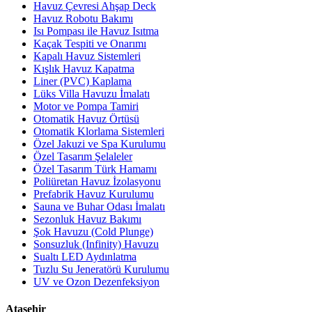
Havuz Çevresi Ahşap Deck
Havuz Robotu Bakımı
Isı Pompası ile Havuz Isıtma
Kaçak Tespiti ve Onarımı
Kapalı Havuz Sistemleri
Kışlık Havuz Kapatma
Liner (PVC) Kaplama
Lüks Villa Havuzu İmalatı
Motor ve Pompa Tamiri
Otomatik Havuz Örtüsü
Otomatik Klorlama Sistemleri
Özel Jakuzi ve Spa Kurulumu
Özel Tasarım Şelaleler
Özel Tasarım Türk Hamamı
Poliüretan Havuz İzolasyonu
Prefabrik Havuz Kurulumu
Sauna ve Buhar Odası İmalatı
Sezonluk Havuz Bakımı
Şok Havuzu (Cold Plunge)
Sonsuzluk (Infinity) Havuzu
Sualtı LED Aydınlatma
Tuzlu Su Jeneratörü Kurulumu
UV ve Ozon Dezenfeksiyon
Ataşehir