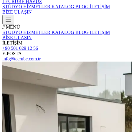
TECRÜBE
HAVUZ
STÜDYO
HİZMETLER
KATALOG
BLOG
İLETİŞİM
BİZE ULAŞIN
// MENÜ
STÜDYO
HİZMETLER
KATALOG
BLOG
İLETİŞİM
BİZE ULAŞIN
İLETİŞİM
+90 501 029 12 56
E-POSTA
info@tecrube.com.tr