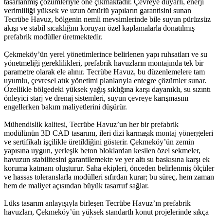
tasarlanmış çözümleriyle öne çıkmaktadır. Çevreye duyarlı, enerji
verimliliği yüksek ve uzun ömürlü yapıların garantisini sunan
Tecrübe Havuz, bölgenin nemli mevsimlerinde bile suyun pürüzsüz
akışı ve stabil sıcaklığını koruyan özel kaplamalarla donatılmış
prefabrik modüller üretmektedir.
Çekmeköy’ün yerel yönetimlerince belirlenen yapı ruhsatları ve su
yönetmeliği gereklilikleri, prefabrik havuzların montajında tek bir
parametre olarak ele alınır. Tecrübe Havuz, bu düzenlemelere tam
uyumlu, çevresel atık yönetimi planlarıyla entegre çözümler sunar.
Özellikle bölgedeki yüksek yağış sıklığına karşı dayanıklı, su sızıntı
önleyici starj ve drenaj sistemleri, suyun çevreye karışmasını
engellerken bakım maliyetlerini düşürür.
Mühendislik kalitesi, Tecrübe Havuz’un her bir prefabrik
modülünün 3D CAD tasarımı, ileri dizi karmaşık montaj yönergeleri
ve sertifikalı işçilikle üretildiğini gösterir. Çekmeköy’ün zemin
yapısına uygun, yerleşik beton bloklardan kesilen özel sekmeler,
havuzun stabilitesini garantilemekte ve yer altı su baskısına karşı ek
koruma katmanı oluşturur. Saha ekipleri, önceden belirlenmiş ölçüler
ve hassas toleranslarla modülleri sıfırdan kurar; bu süreç, hem zaman
hem de maliyet açısından büyük tasarruf sağlar.
Lüks tasarım anlayışıyla birleşen Tecrübe Havuz’ın prefabrik
havuzları, Çekmeköy’ün yüksek standartlı konut projelerinde sıkça