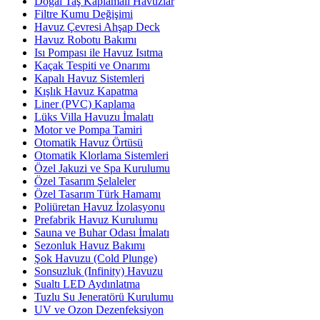
Doğal Taş Kaplamalı Havuzlar
Filtre Kumu Değişimi
Havuz Çevresi Ahşap Deck
Havuz Robotu Bakımı
Isı Pompası ile Havuz Isıtma
Kaçak Tespiti ve Onarımı
Kapalı Havuz Sistemleri
Kışlık Havuz Kapatma
Liner (PVC) Kaplama
Lüks Villa Havuzu İmalatı
Motor ve Pompa Tamiri
Otomatik Havuz Örtüsü
Otomatik Klorlama Sistemleri
Özel Jakuzi ve Spa Kurulumu
Özel Tasarım Şelaleler
Özel Tasarım Türk Hamamı
Poliüretan Havuz İzolasyonu
Prefabrik Havuz Kurulumu
Sauna ve Buhar Odası İmalatı
Sezonluk Havuz Bakımı
Şok Havuzu (Cold Plunge)
Sonsuzluk (Infinity) Havuzu
Sualtı LED Aydınlatma
Tuzlu Su Jeneratörü Kurulumu
UV ve Ozon Dezenfeksiyon