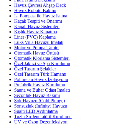
Havuz Çevresi Ahşap Deck
Havuz Robotu Bakımı
Isı Pompası ile Havuz Isıtma
Kaçak Tespiti ve Onarımı
Kapalı Havuz Sistemleri
Kışlık Havuz Kapatma
Liner (PVC) Kaplama
Lüks Villa Havuzu İmalatı
Motor ve Pompa Tamiri
Otomatik Havuz Örtüsü
Otomatik Klorlama Sistemleri
Özel Jakuzi ve Spa Kurulumu
Özel Tasarım Şelaleler
Özel Tasarım Türk Hamamı
Poliüretan Havuz İzolasyonu
Prefabrik Havuz Kurulumu
Sauna ve Buhar Odası İmalatı
Sezonluk Havuz Bakımı
Şok Havuzu (Cold Plunge)
Sonsuzluk (Infinity) Havuzu
Sualtı LED Aydınlatma
Tuzlu Su Jeneratörü Kurulumu
UV ve Ozon Dezenfeksiyon