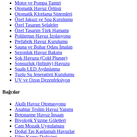
Motor ve Pompa Tamiri
Otomatik Havuz Örtüsü
Otomatik Klorlama Sistemleri
Özel Jakuzi ve Spa Kurulumu
Özel Tasarım Şelaleler
Özel Tasarım Türk Hamamı
Poliüretan Havuz İzolasyonu
Prefabrik Havuz Kurulumu
Sauna ve Buhar Odası İmalatı
Sezonluk Havuz Bakımı
Şok Havuzu (Cold Plunge)
Sonsuzluk (Infinity) Havuzu
Sualtı LED Aydınlatma
Tuzlu Su Jeneratörü Kurulumu
UV ve Ozon Dezenfeksiyon
Bağcılar
Akıllı Havuz Otomasyonu
Anahtar Teslim Havuz Yapımı
Betonarme Havuz İnşaatı
Biyolojik Yüzme Göletleri
Cam Mozaik Uygulaması
Doğal Taş Kaplamalı Havuzlar
Filtre Kumu Değişimi