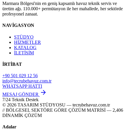
Marmara Bölgesi'nin en geniş kapsamlı havuz teknik servis ve
üretim ağı. 110.000+ permütasyon ile her mahallede, her sektörde
profesyonel zanaat.
NAVİGASYON
STÜDYO
HİZMETLER
KATALOG
İLETİŞİM
İRTİBAT
+90 501 029 12 56
info@tecrubehavuz.com.tr
WHATSAPP HATTI
MESAJ GÖNDER
7/24 Teknik Destek
© 2026 TASARIM STÜDYOSU — tecrubehavuz.com.tr
// BÖLGESEL SEKTÖRE GÖRE ÇÖZÜM MATRİSİ — 2,406
DİNAMİK ÇÖZÜM
Adalar