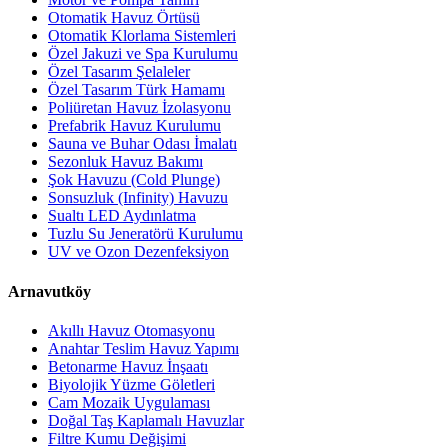
Otomatik Havuz Örtüsü
Otomatik Klorlama Sistemleri
Özel Jakuzi ve Spa Kurulumu
Özel Tasarım Şelaleler
Özel Tasarım Türk Hamamı
Poliüretan Havuz İzolasyonu
Prefabrik Havuz Kurulumu
Sauna ve Buhar Odası İmalatı
Sezonluk Havuz Bakımı
Şok Havuzu (Cold Plunge)
Sonsuzluk (Infinity) Havuzu
Sualtı LED Aydınlatma
Tuzlu Su Jeneratörü Kurulumu
UV ve Ozon Dezenfeksiyon
Arnavutköy
Akıllı Havuz Otomasyonu
Anahtar Teslim Havuz Yapımı
Betonarme Havuz İnşaatı
Biyolojik Yüzme Göletleri
Cam Mozaik Uygulaması
Doğal Taş Kaplamalı Havuzlar
Filtre Kumu Değişimi