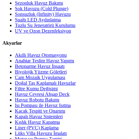
Sezonluk Havuz Bakımı
Şok Havuzu (Cold Plunge)
Sonsuzluk (Infinity) Havuzu
Sualtı LED Aydınlatma
Tuzlu Su Jeneratörü Kurulumu
UV ve Ozon Dezenfeksiyon
Akyarlar
Akıllı Havuz Otomasyonu
Anahtar Teslim Havuz Yapımı
Betonarme Havuz İnşaatı
Biyolojik Yüzme Göletleri
Cam Mozaik Uygulaması
Doğal Taş Kaplamalı Havuzlar
Filtre Kumu Değişimi
Havuz Çevresi Ahşap Deck
Havuz Robotu Bakımı
Isı Pompası ile Havuz Isıtma
Kaçak Tespiti ve Onarımı
Kapalı Havuz Sistemleri
Kışlık Havuz Kapatma
Liner (PVC) Kaplama
Lüks Villa Havuzu İmalatı
Motor ve Pompa Tamiri