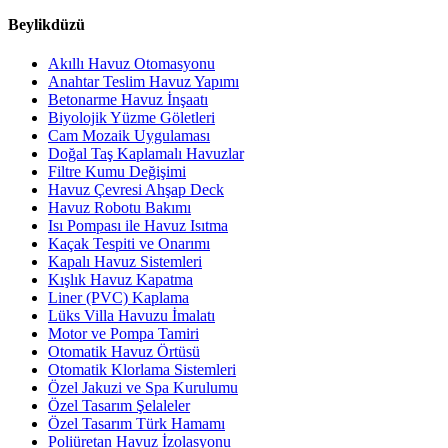
Beylikdüzü
Akıllı Havuz Otomasyonu
Anahtar Teslim Havuz Yapımı
Betonarme Havuz İnşaatı
Biyolojik Yüzme Göletleri
Cam Mozaik Uygulaması
Doğal Taş Kaplamalı Havuzlar
Filtre Kumu Değişimi
Havuz Çevresi Ahşap Deck
Havuz Robotu Bakımı
Isı Pompası ile Havuz Isıtma
Kaçak Tespiti ve Onarımı
Kapalı Havuz Sistemleri
Kışlık Havuz Kapatma
Liner (PVC) Kaplama
Lüks Villa Havuzu İmalatı
Motor ve Pompa Tamiri
Otomatik Havuz Örtüsü
Otomatik Klorlama Sistemleri
Özel Jakuzi ve Spa Kurulumu
Özel Tasarım Şelaleler
Özel Tasarım Türk Hamamı
Poliüretan Havuz İzolasyonu