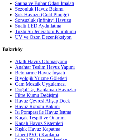
Sauna ve Buhar Odası İmalatı
Sezonluk Havuz Bakımı
Şok Havuzu (Cold Plunge)
Sonsuzluk (Infinity) Havuzu
Sualtı LED Aydınlatma
Tuzlu Su Jeneratörü Kurulumu
UV ve Ozon Dezenfeksiyon
Bakırköy
Akıllı Havuz Otomasyonu
Anahtar Teslim Havuz Yapımı
Betonarme Havuz İnşaatı
Biyolojik Yüzme Göletleri
Cam Mozaik Uygulaması
Doğal Taş Kaplamalı Havuzlar
Filtre Kumu Değişimi
Havuz Çevresi Ahşap Deck
Havuz Robotu Bakımı
Isı Pompası ile Havuz Isıtma
Kaçak Tespiti ve Onarımı
Kapalı Havuz Sistemleri
Kışlık Havuz Kapatma
Liner (PVC) Kaplama