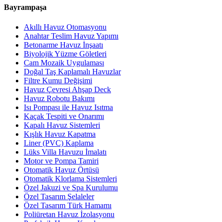
Bayrampaşa
Akıllı Havuz Otomasyonu
Anahtar Teslim Havuz Yapımı
Betonarme Havuz İnşaatı
Biyolojik Yüzme Göletleri
Cam Mozaik Uygulaması
Doğal Taş Kaplamalı Havuzlar
Filtre Kumu Değişimi
Havuz Çevresi Ahşap Deck
Havuz Robotu Bakımı
Isı Pompası ile Havuz Isıtma
Kaçak Tespiti ve Onarımı
Kapalı Havuz Sistemleri
Kışlık Havuz Kapatma
Liner (PVC) Kaplama
Lüks Villa Havuzu İmalatı
Motor ve Pompa Tamiri
Otomatik Havuz Örtüsü
Otomatik Klorlama Sistemleri
Özel Jakuzi ve Spa Kurulumu
Özel Tasarım Şelaleler
Özel Tasarım Türk Hamamı
Poliüretan Havuz İzolasyonu