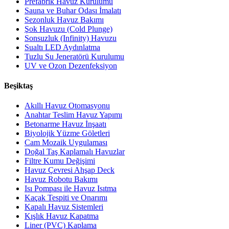
Prefabrik Havuz Kurulumu
Sauna ve Buhar Odası İmalatı
Sezonluk Havuz Bakımı
Şok Havuzu (Cold Plunge)
Sonsuzluk (Infinity) Havuzu
Sualtı LED Aydınlatma
Tuzlu Su Jeneratörü Kurulumu
UV ve Ozon Dezenfeksiyon
Beşiktaş
Akıllı Havuz Otomasyonu
Anahtar Teslim Havuz Yapımı
Betonarme Havuz İnşaatı
Biyolojik Yüzme Göletleri
Cam Mozaik Uygulaması
Doğal Taş Kaplamalı Havuzlar
Filtre Kumu Değişimi
Havuz Çevresi Ahşap Deck
Havuz Robotu Bakımı
Isı Pompası ile Havuz Isıtma
Kaçak Tespiti ve Onarımı
Kapalı Havuz Sistemleri
Kışlık Havuz Kapatma
Liner (PVC) Kaplama