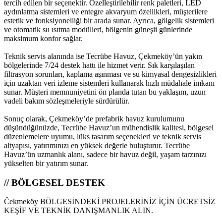
tercih edilen bir seçenektir. Özelleştirilebilir renk paletleri, LED
aydınlatma sistemleri ve entegre akvaryum özellikleri, müşterilere
estetik ve fonksiyonelliği bir arada sunar. Ayrıca, gölgelik sistemleri
ve otomatik su ısıtma modülleri, bölgenin güneşli günlerinde
maksimum konfor sağlar.
Teknik servis alanında ise Tecrübe Havuz, Çekmeköy’ün yakın
bölgelerinde 7/24 destek hattı ile hizmet verir. Sık karşılaşılan
filtrasyon sorunları, kaplama aşınması ve su kimyasal dengesizlikleri
için uzaktan veri izleme sistemleri kullanarak hızlı müdahale imkanı
sunar. Müşteri memnuniyetini ön planda tutan bu yaklaşım, uzun
vadeli bakım sözleşmeleriyle sürdürülür.
Sonuç olarak, Çekmeköy’de prefabrik havuz kurulumunu
düşündüğünüzde, Tecrübe Havuz’un mühendislik kalitesi, bölgesel
düzenlemelere uyumu, lüks tasarım seçenekleri ve teknik servis
altyapısı, yatırımınızı en yüksek değerle buluşturur. Tecrübe
Havuz’ün uzmanlık alanı, sadece bir havuz değil, yaşam tarzınızı
yükselten bir yatırım sunar.
// BÖLGESEL DESTEK
Čekmeköy BÖLGESİNDEKİ PROJELERİNİZ İÇİN ÜCRETSİZ
KEŞİF VE TEKNİK DANIŞMANLIK ALIN.