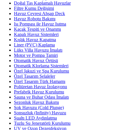
Doğal Taş Kaplamalı Havuzlar
Filtre Kumu Değişimi
Havuz Çevresi Ahşap Deck
Havuz Robotu Bakımı
Isı Pompası ile Havuz Isıtma
Kaçak Tespiti ve Onarımı
Kapalı Havuz Sistemleri
Kışlık Havuz Kapatma
Liner (PVC) Kaplama
Lüks Villa Havuzu İmalatı
Motor ve Pompa Tamiri
Otomatik Havuz Örtüsü
Otomatik Klorlama Sistemleri
Özel Jakuzi ve Spa Kurulumu
Özel Tasarım Şelaleler
Özel Tasarım Türk Hamamı
Poliüretan Havuz İzolasyonu
Prefabrik Havuz Kurulumu
Sauna ve Buhar Odası İmalatı
Sezonluk Havuz Bakımı
Şok Havuzu (Cold Plunge)
Sonsuzluk (Infinity) Havuzu
Sualtı LED Aydınlatma
Tuzlu Su Jeneratörü Kurulumu
UV ve Ozon Dezenfeksiyon