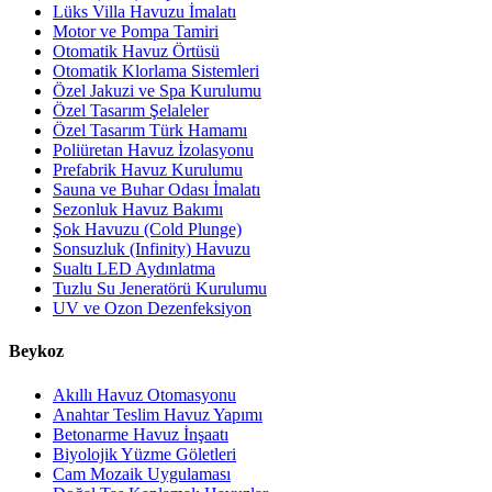
Lüks Villa Havuzu İmalatı
Motor ve Pompa Tamiri
Otomatik Havuz Örtüsü
Otomatik Klorlama Sistemleri
Özel Jakuzi ve Spa Kurulumu
Özel Tasarım Şelaleler
Özel Tasarım Türk Hamamı
Poliüretan Havuz İzolasyonu
Prefabrik Havuz Kurulumu
Sauna ve Buhar Odası İmalatı
Sezonluk Havuz Bakımı
Şok Havuzu (Cold Plunge)
Sonsuzluk (Infinity) Havuzu
Sualtı LED Aydınlatma
Tuzlu Su Jeneratörü Kurulumu
UV ve Ozon Dezenfeksiyon
Beykoz
Akıllı Havuz Otomasyonu
Anahtar Teslim Havuz Yapımı
Betonarme Havuz İnşaatı
Biyolojik Yüzme Göletleri
Cam Mozaik Uygulaması