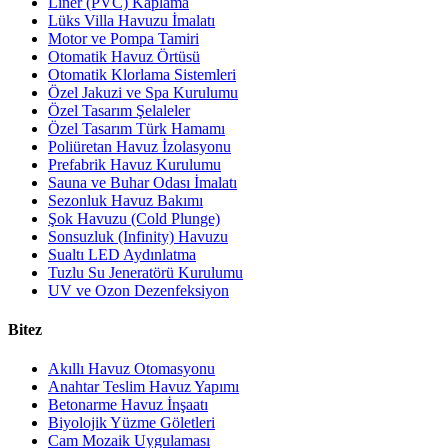
Liner (PVC) Kaplama
Lüks Villa Havuzu İmalatı
Motor ve Pompa Tamiri
Otomatik Havuz Örtüsü
Otomatik Klorlama Sistemleri
Özel Jakuzi ve Spa Kurulumu
Özel Tasarım Şelaleler
Özel Tasarım Türk Hamamı
Poliüretan Havuz İzolasyonu
Prefabrik Havuz Kurulumu
Sauna ve Buhar Odası İmalatı
Sezonluk Havuz Bakımı
Şok Havuzu (Cold Plunge)
Sonsuzluk (Infinity) Havuzu
Sualtı LED Aydınlatma
Tuzlu Su Jeneratörü Kurulumu
UV ve Ozon Dezenfeksiyon
Bitez
Akıllı Havuz Otomasyonu
Anahtar Teslim Havuz Yapımı
Betonarme Havuz İnşaatı
Biyolojik Yüzme Göletleri
Cam Mozaik Uygulaması