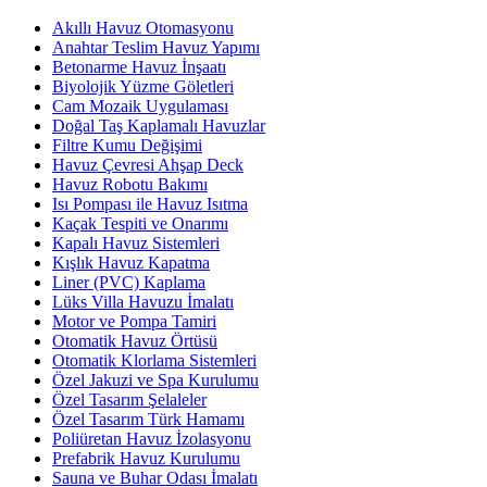
Akıllı Havuz Otomasyonu
Anahtar Teslim Havuz Yapımı
Betonarme Havuz İnşaatı
Biyolojik Yüzme Göletleri
Cam Mozaik Uygulaması
Doğal Taş Kaplamalı Havuzlar
Filtre Kumu Değişimi
Havuz Çevresi Ahşap Deck
Havuz Robotu Bakımı
Isı Pompası ile Havuz Isıtma
Kaçak Tespiti ve Onarımı
Kapalı Havuz Sistemleri
Kışlık Havuz Kapatma
Liner (PVC) Kaplama
Lüks Villa Havuzu İmalatı
Motor ve Pompa Tamiri
Otomatik Havuz Örtüsü
Otomatik Klorlama Sistemleri
Özel Jakuzi ve Spa Kurulumu
Özel Tasarım Şelaleler
Özel Tasarım Türk Hamamı
Poliüretan Havuz İzolasyonu
Prefabrik Havuz Kurulumu
Sauna ve Buhar Odası İmalatı