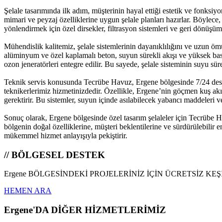
Şelale tasarımında ilk adım, müşterinin hayal ettiği estetik ve fonksiy
mimari ve peyzaj özelliklerine uygun şelale planları hazırlar. Böylece,
yönlendirmek için özel dirsekler, filtrasyon sistemleri ve geri dönüşüm 
Mühendislik kalitemiz, şelale sistemlerinin dayanıklılığını ve uzun ö
alüminyum ve özel kaplamalı beton, suyun sürekli akışı ve yüksek bas
ozon jeneratörleri entegre edilir. Bu sayede, şelale sisteminin suyu sür
Teknik servis konusunda Tecrübe Havuz, Ergene bölgesinde 7/24 destek
teknikerlerimiz hizmetinizdedir. Özellikle, Ergene’nin göçmen kuş akım
gerektirir. Bu sistemler, suyun içinde asılabilecek yabancı maddeleri v
Sonuç olarak, Ergene bölgesinde özel tasarım şelaleler için Tecrübe Hav
bölgenin doğal özelliklerine, müşteri beklentilerine ve sürdürülebilir
mükemmel hizmet anlayışıyla pekiştirir.
// BÖLGESEL DESTEK
Ergene BÖLGESİNDEKİ PROJELERİNİZ İÇİN ÜCRETSİZ KE
HEMEN ARA
Ergene'DA DİĞER HİZMETLERİMİZ