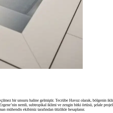
eçilmez bir unsuru haline gelmiştir. Tecrübe Havuz olarak, bölgenin ikli
Ergene’nin nemli, subtropikal iklimi ve zengin bitki örtüsü, şelale proj
zman mühendis ekibimiz tarafından titizlikle hesaplanır.