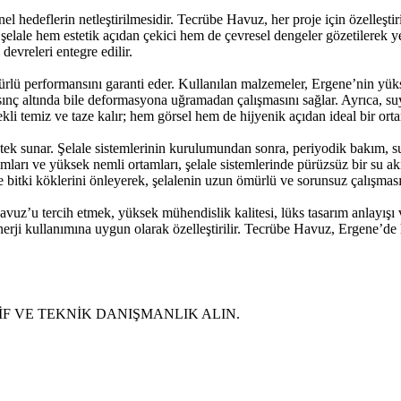
onel hedeflerin netleştirilmesidir. Tecrübe Havuz, her proje için özelleş
 şelale hem estetik açıdan çekici hem de çevresel dengeler gözetilerek ye
devreleri entegre edilir.
mürlü performansını garanti eder. Kullanılan malzemeler, Ergene’nin yük
ınç altında bile deformasyona uğramadan çalışmasını sağlar. Ayrıca, su
ekli temiz ve taze kalır; hem görsel hem de hijyenik açıdan ideal bir ort
 sunar. Şelale sistemlerinin kurulumundan sonra, periyodik bakım, su k
ları ve yüksek nemli ortamları, şelale sistemlerinde pürüzsüz bir su akı
e bitki köklerini önleyerek, şelalenin uzun ömürlü ve sorunsuz çalışması
uz’u tercih etmek, yüksek mühendislik kalitesi, lüks tasarım anlayışı ve
 enerji kullanımına uygun olarak özelleştirilir. Tecrübe Havuz, Ergene’de
ŞİF VE TEKNİK DANIŞMANLIK ALIN.