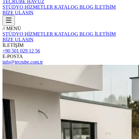
TECRÜBE
HAVUZ
STÜDYO
HİZMETLER
KATALOG
BLOG
İLETİŞİM
BİZE ULAŞIN
// MENÜ
STÜDYO
HİZMETLER
KATALOG
BLOG
İLETİŞİM
BİZE ULAŞIN
İLETİŞİM
+90 501 029 12 56
E-POSTA
info@tecrube.com.tr