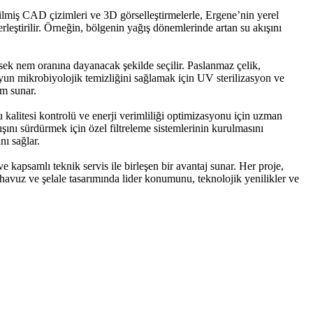
tirilmiş CAD çizimleri ve 3D görselleştirmelerle, Ergene’nin yerel
rleştirilir. Örneğin, bölgenin yağış dönemlerinde artan su akışını
sek nem oranına dayanacak şekilde seçilir. Paslanmaz çelik,
yun mikrobiyolojik temizliğini sağlamak için UV sterilizasyon ve
am sunar.
alitesi kontrolü ve enerji verimliliği optimizasyonu için uzman
şını sürdürmek için özel filtreleme sistemlerinin kurulmasını
nı sağlar.
 kapsamlı teknik servis ile birleşen bir avantaj sunar. Her proje,
 havuz ve şelale tasarımında lider konumunu, teknolojik yenilikler ve