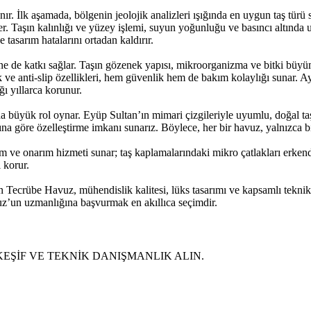
r. İlk aşamada, bölgenin jeolojik analizleri ışığında en uygun taş türü 
 Taşın kalınlığı ve yüzey işlemi, suyun yoğunluğu ve basıncı altında u
tasarım hatalarını ortadan kaldırır.
mine de katkı sağlar. Taşın gözenek yapısı, mikroorganizma ve bitki büy
ik ve anti‑slip özellikleri, hem güvenlik hem de bakım kolaylığı sunar.
ı yıllarca korunur.
yük rol oynar. Eyüp Sultan’ın mimari çizgileriyle uyumlu, doğal taş ka
ına göre özelleştirme imkanı sunarız. Böylece, her bir havuz, yalnızca b
ve onarım hizmeti sunar; taş kaplamalarındaki mikro çatlakları erkenden 
 korur.
 Tecrübe Havuz, mühendislik kalitesi, lüks tasarımı ve kapsamlı teknik 
vuz’un uzmanlığına başvurmak en akıllıca seçimdir.
 KEŞİF VE TEKNİK DANIŞMANLIK ALIN.