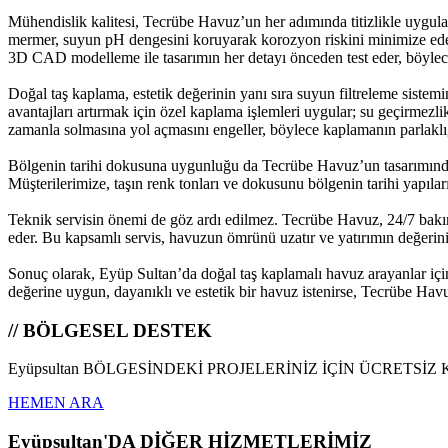
Mühendislik kalitesi, Tecrübe Havuz’un her adımında titizlikle uygulanı
mermer, suyun pH dengesini koruyarak korozyon riskini minimize eder.
3D CAD modelleme ile tasarımın her detayı önceden test eder, böylece 
Doğal taş kaplama, estetik değerinin yanı sıra suyun filtreleme siste
avantajları artırmak için özel kaplama işlemleri uygular; su geçirmezl
zamanla solmasına yol açmasını engeller, böylece kaplamanın parlaklığ
Bölgenin tarihi dokusuna uygunluğu da Tecrübe Havuz’un tasarımında bü
Müşterilerimize, taşın renk tonları ve dokusunu bölgenin tarihi yapılar
Teknik servisin önemi de göz ardı edilmez. Tecrübe Havuz, 24/7 bakım 
eder. Bu kapsamlı servis, havuzun ömrünü uzatır ve yatırımın değerini
Sonuç olarak, Eyüp Sultan’da doğal taş kaplamalı havuz arayanlar için
değerine uygun, dayanıklı ve estetik bir havuz istenirse, Tecrübe Ha
// BÖLGESEL DESTEK
Eyüpsultan BÖLGESİNDEKİ PROJELERİNİZ İÇİN ÜCRETSİZ
HEMEN ARA
Eyüpsultan'DA DİĞER HİZMETLERİMİZ