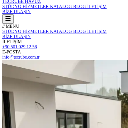
TECRÜBE
HAVUZ
STÜDYO
HİZMETLER
KATALOG
BLOG
İLETİŞİM
BİZE ULAŞIN
// MENÜ
STÜDYO
HİZMETLER
KATALOG
BLOG
İLETİŞİM
BİZE ULAŞIN
İLETİŞİM
+90 501 029 12 56
E-POSTA
info@tecrube.com.tr