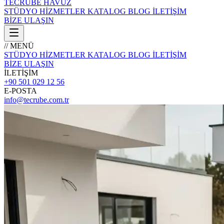
TECRÜBE
HAVUZ
STÜDYO
HİZMETLER
KATALOG
BLOG
İLETİŞİM
BİZE ULAŞIN
// MENÜ
STÜDYO
HİZMETLER
KATALOG
BLOG
İLETİŞİM
BİZE ULAŞIN
İLETİŞİM
+90 501 029 12 56
E-POSTA
info@tecrube.com.tr