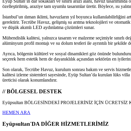
Eyüp Sultan’ın dar sokakları ve sınırlı arazi alanı, havuz tasarımınd
özelleştirilmiş, araziye tam uyumlu tasarımlar üretir. Böylece, ısı yalı
İstanbul’un ılıman iklimi, havuzların yıl boyunca kullanılabilirliğini
gerektirir. Tecrübe Havuz, gelişmiş su arıtma teknolojileri ve otomatik
ve düşük akımlı LED aydınlatma çözümleri sunar.
Mühendislik kalitesi, yalnızca tasarım ve malzeme seçimiyle sınırlı de
alüminyum profil montajı ve su dolum testleri ile ayrıntılı bir şekilde
Ayrıca, bölgenin kültürel ve sosyal dinamikleri göz önünde bulundurul
seçerek hem estetik hem de dayanıklılık açısından sektörün en iyilerin
Son olarak, Tecrübe Havuz, kurulum sonrası bakım ve servis hizmetler
kalitesi izleme sistemleri sayesinde, Eyüp Sultan’da kurulan lüks vil
üreticisi olarak konumlandırır.
// BÖLGESEL DESTEK
Eyüpsultan BÖLGESİNDEKİ PROJELERİNİZ İÇİN ÜCRETSİZ
HEMEN ARA
Eyüpsultan'DA DİĞER HİZMETLERİMİZ