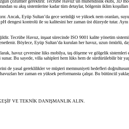
a özgün çözümler gerektirir. Tecrübe Havuz’un mühendislik ekibi, 3D mo
tımından su akış sistemlerine kadar tüm detaylar, bölgenin iklim koşulları
 artırır. Ancak, Eyüp Sultan’da gece serinliği ve yüksek nem oranları, su
 pH dengesi kontrolü ile su kalitesini her zaman üst düzeyde tutar. Aynı z
ğildir. Tecrübe Havuz, inşaat sürecinde ISO 9001 kalite yönetim sistemin
 denetlenir. Böylece, Eyüp Sultan’da kurulan her havuz, uzun ömürlü, day
arak, havuz çevresine lüks mobilya, taş döşeme ve gölgelik sistemleri 
i sunar. Bu sayede, villa sahipleri hem lüks hem de sürdürülebilir bir y
ini de yasal gereklilikler ve müşteri memnuniyeti hedefleri doğrultusun
la havuzları her zaman en yüksek performansta çalışır. Bu bütüncül yak
 KEŞİF VE TEKNİK DANIŞMANLIK ALIN.