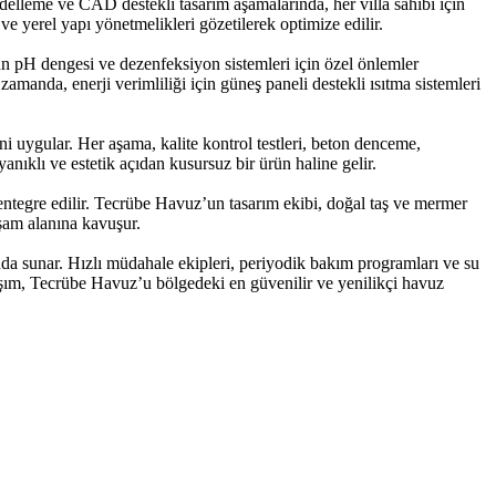
delleme ve CAD destekli tasarım aşamalarında, her villa sahibi için
 ve yerel yapı yönetmelikleri gözetilerek optimize edilir.
yun pH dengesi ve dezenfeksiyon sistemleri için özel önlemler
amanda, enerji verimliliği için güneş paneli destekli ısıtma sistemleri
i uygular. Her aşama, kalite kontrol testleri, beton denceme,
anıklı ve estetik açıdan kusursuz bir ürün haline gelir.
entegre edilir. Tecrübe Havuz’un tasarım ekibi, doğal taş ve mermer
aşam alanına kavuşur.
da sunar. Hızlı müdahale ekipleri, periyodik bakım programları ve su
laşım, Tecrübe Havuz’u bölgedeki en güvenilir ve yenilikçi havuz