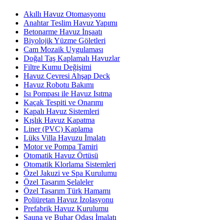
Akıllı Havuz Otomasyonu
Anahtar Teslim Havuz Yapımı
Betonarme Havuz İnşaatı
Biyolojik Yüzme Göletleri
Cam Mozaik Uygulaması
Doğal Taş Kaplamalı Havuzlar
Filtre Kumu Değişimi
Havuz Çevresi Ahşap Deck
Havuz Robotu Bakımı
Isı Pompası ile Havuz Isıtma
Kaçak Tespiti ve Onarımı
Kapalı Havuz Sistemleri
Kışlık Havuz Kapatma
Liner (PVC) Kaplama
Lüks Villa Havuzu İmalatı
Motor ve Pompa Tamiri
Otomatik Havuz Örtüsü
Otomatik Klorlama Sistemleri
Özel Jakuzi ve Spa Kurulumu
Özel Tasarım Şelaleler
Özel Tasarım Türk Hamamı
Poliüretan Havuz İzolasyonu
Prefabrik Havuz Kurulumu
Sauna ve Buhar Odası İmalatı