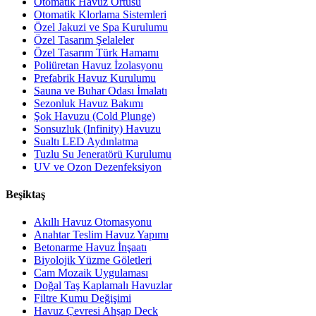
Otomatik Havuz Örtüsü
Otomatik Klorlama Sistemleri
Özel Jakuzi ve Spa Kurulumu
Özel Tasarım Şelaleler
Özel Tasarım Türk Hamamı
Poliüretan Havuz İzolasyonu
Prefabrik Havuz Kurulumu
Sauna ve Buhar Odası İmalatı
Sezonluk Havuz Bakımı
Şok Havuzu (Cold Plunge)
Sonsuzluk (Infinity) Havuzu
Sualtı LED Aydınlatma
Tuzlu Su Jeneratörü Kurulumu
UV ve Ozon Dezenfeksiyon
Beşiktaş
Akıllı Havuz Otomasyonu
Anahtar Teslim Havuz Yapımı
Betonarme Havuz İnşaatı
Biyolojik Yüzme Göletleri
Cam Mozaik Uygulaması
Doğal Taş Kaplamalı Havuzlar
Filtre Kumu Değişimi
Havuz Çevresi Ahşap Deck