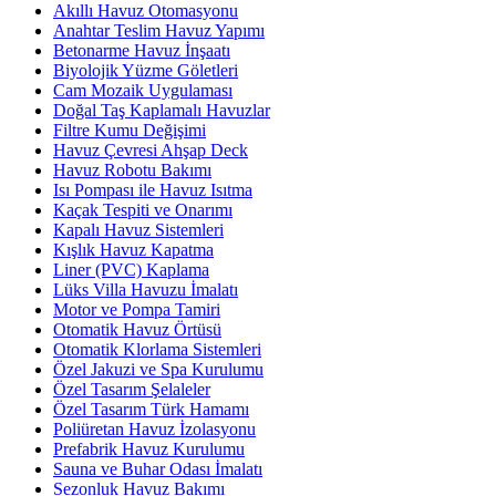
Akıllı Havuz Otomasyonu
Anahtar Teslim Havuz Yapımı
Betonarme Havuz İnşaatı
Biyolojik Yüzme Göletleri
Cam Mozaik Uygulaması
Doğal Taş Kaplamalı Havuzlar
Filtre Kumu Değişimi
Havuz Çevresi Ahşap Deck
Havuz Robotu Bakımı
Isı Pompası ile Havuz Isıtma
Kaçak Tespiti ve Onarımı
Kapalı Havuz Sistemleri
Kışlık Havuz Kapatma
Liner (PVC) Kaplama
Lüks Villa Havuzu İmalatı
Motor ve Pompa Tamiri
Otomatik Havuz Örtüsü
Otomatik Klorlama Sistemleri
Özel Jakuzi ve Spa Kurulumu
Özel Tasarım Şelaleler
Özel Tasarım Türk Hamamı
Poliüretan Havuz İzolasyonu
Prefabrik Havuz Kurulumu
Sauna ve Buhar Odası İmalatı
Sezonluk Havuz Bakımı