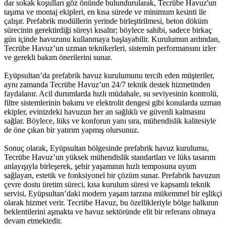
dar sokak koşulları göz önünde bulundurularak, Tecrübe Havuz'un
taşıma ve montaj ekipleri, en kısa sürede ve minimum kesinti ile
çalışır. Prefabrik modüllerin yerinde birleştirilmesi, beton döküm
sürecinin gerektirdiği süreyi kısaltır; böylece sahibi, sadece birkaç
gün içinde havuzunu kullanmaya başlayabilir. Kurulumun ardından,
Tecrübe Havuz’un uzman teknikerleri, sistemin performansını izler
ve gerekli bakım önerilerini sunar.
Eyüpsultan’da prefabrik havuz kurulumunu tercih eden müşteriler,
aynı zamanda Tecrübe Havuz’un 24/7 teknik destek hizmetinden
faydalanır. Acil durumlarda hızlı müdahale, su seviyesinin kontrolü,
filtre sistemlerinin bakımı ve elektrolit dengesi gibi konularda uzman
ekipler, evinizdeki havuzun her an sağlıklı ve güvenli kalmasını
sağlar. Böylece, lüks ve konforun yanı sıra, mühendislik kalitesiyle
de öne çıkan bir yatırım yapmış olursunuz.
Sonuç olarak, Eyüpsultan bölgesinde prefabrik havuz kurulumu,
Tecrübe Havuz’un yüksek mühendislik standartları ve lüks tasarım
anlayışıyla birleşerek, şehir yaşamının hızlı temposuna uyum
sağlayan, estetik ve fonksiyonel bir çözüm sunar. Prefabrik havuzun
çevre dostu üretim süreci, kısa kurulum süresi ve kapsamlı teknik
servisi, Eyüpsultan’daki modern yaşam tarzına mükemmel bir eşlikçi
olarak hizmet verir. Tecrübe Havuz, bu özellikleriyle bölge halkının
beklentilerini aşmakta ve havuz sektöründe elit bir referans olmaya
devam etmektedir.