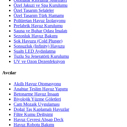
Otomatik Klorlama Sistemleri
Özel Jakuzi ve Spa Kurulumu
Özel Tasarım Şelaleler
Özel Tasarım Türk Hamamı
Poliüretan Havuz İzolasyonu
Prefabrik Havuz Kurulumu
Sauna ve Buhar Odası İmalatı
Sezonluk Havuz Bakımı
Şok Havuzu (Cold Plunge)
Sonsuzluk (Infinity) Havuzu
Sualtı LED Aydınlatma
Tuzlu Su Jeneratörü Kurulumu
UV ve Ozon Dezenfeksiyon
Avcılar
Akıllı Havuz Otomasyonu
Anahtar Teslim Havuz Yapımı
Betonarme Havuz İnşaatı
Biyolojik Yüzme Göletleri
Cam Mozaik Uygulaması
Doğal Taş Kaplamalı Havuzlar
Filtre Kumu Değişimi
Havuz Çevresi Ahşap Deck
Havuz Robotu Bakımı