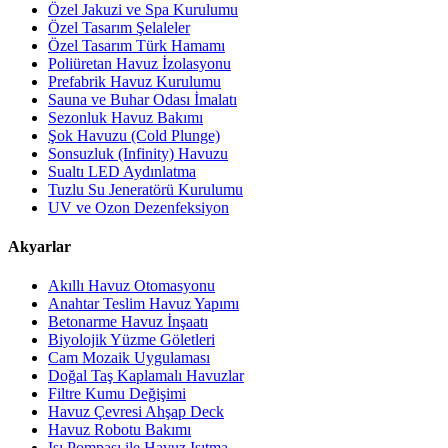
Özel Jakuzi ve Spa Kurulumu
Özel Tasarım Şelaleler
Özel Tasarım Türk Hamamı
Poliüretan Havuz İzolasyonu
Prefabrik Havuz Kurulumu
Sauna ve Buhar Odası İmalatı
Sezonluk Havuz Bakımı
Şok Havuzu (Cold Plunge)
Sonsuzluk (Infinity) Havuzu
Sualtı LED Aydınlatma
Tuzlu Su Jeneratörü Kurulumu
UV ve Ozon Dezenfeksiyon
Akyarlar
Akıllı Havuz Otomasyonu
Anahtar Teslim Havuz Yapımı
Betonarme Havuz İnşaatı
Biyolojik Yüzme Göletleri
Cam Mozaik Uygulaması
Doğal Taş Kaplamalı Havuzlar
Filtre Kumu Değişimi
Havuz Çevresi Ahşap Deck
Havuz Robotu Bakımı
Isı Pompası ile Havuz Isıtma