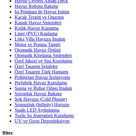
Havuz Çevresi Ahşap Deck
Havuz Robotu Bakımı
Isı Pompası ile Havuz Isıtma
Kaçak Tespiti ve Onarımı
Kapalı Havuz Sistemleri
Kışlık Havuz Kapatma
Liner (PVC) Kaplama
Lüks Villa Havuzu İmalatı
Motor ve Pompa Tamiri
Otomatik Havuz Örtüsü
Otomatik Klorlama Sistemleri
Özel Jakuzi ve Spa Kurulumu
Özel Tasarım Şelaleler
Özel Tasarım Türk Hamamı
Poliüretan Havuz İzolasyonu
Prefabrik Havuz Kurulumu
Sauna ve Buhar Odası İmalatı
Sezonluk Havuz Bakımı
Şok Havuzu (Cold Plunge)
Sonsuzluk (Infinity) Havuzu
Sualtı LED Aydınlatma
Tuzlu Su Jeneratörü Kurulumu
UV ve Ozon Dezenfeksiyon
Bitez