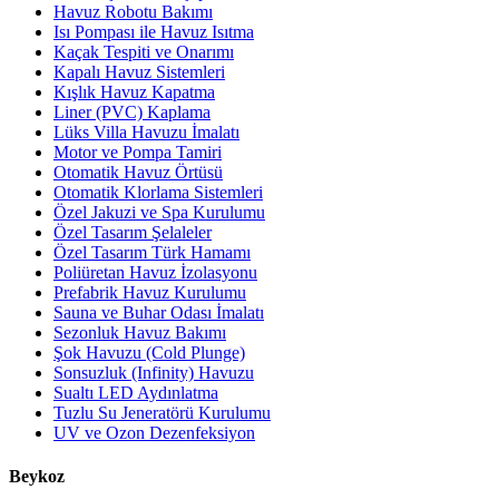
Havuz Robotu Bakımı
Isı Pompası ile Havuz Isıtma
Kaçak Tespiti ve Onarımı
Kapalı Havuz Sistemleri
Kışlık Havuz Kapatma
Liner (PVC) Kaplama
Lüks Villa Havuzu İmalatı
Motor ve Pompa Tamiri
Otomatik Havuz Örtüsü
Otomatik Klorlama Sistemleri
Özel Jakuzi ve Spa Kurulumu
Özel Tasarım Şelaleler
Özel Tasarım Türk Hamamı
Poliüretan Havuz İzolasyonu
Prefabrik Havuz Kurulumu
Sauna ve Buhar Odası İmalatı
Sezonluk Havuz Bakımı
Şok Havuzu (Cold Plunge)
Sonsuzluk (Infinity) Havuzu
Sualtı LED Aydınlatma
Tuzlu Su Jeneratörü Kurulumu
UV ve Ozon Dezenfeksiyon
Beykoz