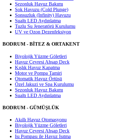
Sezonluk Havuz Bakımı
Şok Havuzu (Cold Plunge)
Sonsuzluk (Infinity) Havuzu
Sualtı LED Aydınlatma
Tuzlu Su Jeneratörü Kurulumu
UV ve Ozon Dezenfeksiyon
BODRUM - BİTEZ & ORTAKENT
Biyolojik Yüzme Göletleri
Havuz Çevresi Ahşap Deck
Kışlık Havuz Kapatma
Motor ve Pompa Tamiri
Otomatik Havuz Örtüsü
Özel Jakuzi ve Spa Kurulumu
Sezonluk Havuz Bakımı
Sualtı LED Aydınlatma
BODRUM - GÜMÜŞLÜK
Akıllı Havuz Otomasyonu
Biyolojik Yüzme Göletleri
Havuz Çevresi Ahşap Deck
Isı Pompası ile Havuz Isıtma