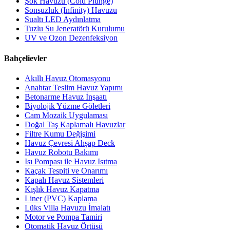
Şok Havuzu (Cold Plunge)
Sonsuzluk (Infinity) Havuzu
Sualtı LED Aydınlatma
Tuzlu Su Jeneratörü Kurulumu
UV ve Ozon Dezenfeksiyon
Bahçelievler
Akıllı Havuz Otomasyonu
Anahtar Teslim Havuz Yapımı
Betonarme Havuz İnşaatı
Biyolojik Yüzme Göletleri
Cam Mozaik Uygulaması
Doğal Taş Kaplamalı Havuzlar
Filtre Kumu Değişimi
Havuz Çevresi Ahşap Deck
Havuz Robotu Bakımı
Isı Pompası ile Havuz Isıtma
Kaçak Tespiti ve Onarımı
Kapalı Havuz Sistemleri
Kışlık Havuz Kapatma
Liner (PVC) Kaplama
Lüks Villa Havuzu İmalatı
Motor ve Pompa Tamiri
Otomatik Havuz Örtüsü