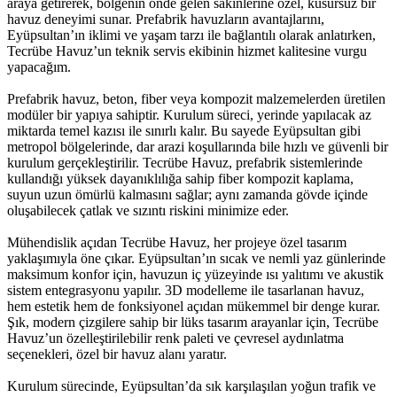
araya getirerek, bölgenin önde gelen sakinlerine özel, kusursuz bir
havuz deneyimi sunar. Prefabrik havuzların avantajlarını,
Eyüpsultan’ın iklimi ve yaşam tarzı ile bağlantılı olarak anlatırken,
Tecrübe Havuz’un teknik servis ekibinin hizmet kalitesine vurgu
yapacağım.
Prefabrik havuz, beton, fiber veya kompozit malzemelerden üretilen
modüler bir yapıya sahiptir. Kurulum süreci, yerinde yapılacak az
miktarda temel kazısı ile sınırlı kalır. Bu sayede Eyüpsultan gibi
metropol bölgelerinde, dar arazi koşullarında bile hızlı ve güvenli bir
kurulum gerçekleştirilir. Tecrübe Havuz, prefabrik sistemlerinde
kullandığı yüksek dayanıklılığa sahip fiber kompozit kaplama,
suyun uzun ömürlü kalmasını sağlar; aynı zamanda gövde içinde
oluşabilecek çatlak ve sızıntı riskini minimize eder.
Mühendislik açıdan Tecrübe Havuz, her projeye özel tasarım
yaklaşımıyla öne çıkar. Eyüpsultan’ın sıcak ve nemli yaz günlerinde
maksimum konfor için, havuzun iç yüzeyinde ısı yalıtımı ve akustik
sistem entegrasyonu yapılır. 3D modelleme ile tasarlanan havuz,
hem estetik hem de fonksiyonel açıdan mükemmel bir denge kurar.
Şık, modern çizgilere sahip bir lüks tasarım arayanlar için, Tecrübe
Havuz’un özelleştirilebilir renk paleti ve çevresel aydınlatma
seçenekleri, özel bir havuz alanı yaratır.
Kurulum sürecinde, Eyüpsultan’da sık karşılaşılan yoğun trafik ve