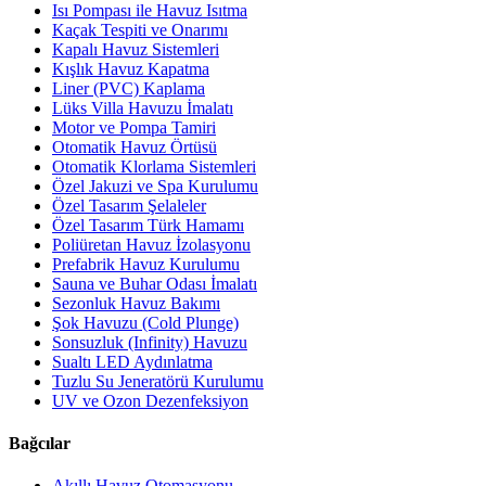
Isı Pompası ile Havuz Isıtma
Kaçak Tespiti ve Onarımı
Kapalı Havuz Sistemleri
Kışlık Havuz Kapatma
Liner (PVC) Kaplama
Lüks Villa Havuzu İmalatı
Motor ve Pompa Tamiri
Otomatik Havuz Örtüsü
Otomatik Klorlama Sistemleri
Özel Jakuzi ve Spa Kurulumu
Özel Tasarım Şelaleler
Özel Tasarım Türk Hamamı
Poliüretan Havuz İzolasyonu
Prefabrik Havuz Kurulumu
Sauna ve Buhar Odası İmalatı
Sezonluk Havuz Bakımı
Şok Havuzu (Cold Plunge)
Sonsuzluk (Infinity) Havuzu
Sualtı LED Aydınlatma
Tuzlu Su Jeneratörü Kurulumu
UV ve Ozon Dezenfeksiyon
Bağcılar
Akıllı Havuz Otomasyonu