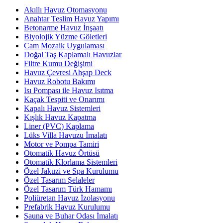
Akıllı Havuz Otomasyonu
Anahtar Teslim Havuz Yapımı
Betonarme Havuz İnşaatı
Biyolojik Yüzme Göletleri
Cam Mozaik Uygulaması
Doğal Taş Kaplamalı Havuzlar
Filtre Kumu Değişimi
Havuz Çevresi Ahşap Deck
Havuz Robotu Bakımı
Isı Pompası ile Havuz Isıtma
Kaçak Tespiti ve Onarımı
Kapalı Havuz Sistemleri
Kışlık Havuz Kapatma
Liner (PVC) Kaplama
Lüks Villa Havuzu İmalatı
Motor ve Pompa Tamiri
Otomatik Havuz Örtüsü
Otomatik Klorlama Sistemleri
Özel Jakuzi ve Spa Kurulumu
Özel Tasarım Şelaleler
Özel Tasarım Türk Hamamı
Poliüretan Havuz İzolasyonu
Prefabrik Havuz Kurulumu
Sauna ve Buhar Odası İmalatı