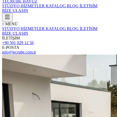
TECRÜBE
HAVUZ
STÜDYO
HİZMETLER
KATALOG
BLOG
İLETİŞİM
BİZE ULAŞIN
// MENÜ
STÜDYO
HİZMETLER
KATALOG
BLOG
İLETİŞİM
BİZE ULAŞIN
İLETİŞİM
+90 501 029 12 56
E-POSTA
info@tecrube.com.tr