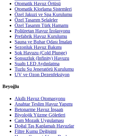
Otomatik Havuz Örtüsü
Otomatik Klorlama Sistemleri
Özel Jakuzi ve Spa Kurulumu
Özel Tasarım Şelaleler
Özel Tasarım Türk Hamamı
Poliüretan Havuz İzolasyonu
Prefabrik Havuz Kurulumu
Sauna ve Buhar Odası İmalatı
Sezonluk Havuz Bakımı
Şok Havuzu (Cold Plunge)
Sonsuzluk (Infinity) Havuzu
Sualtı LED Aydınlatma
Tuzlu Su Jeneratörü Kurulumu
UV ve Ozon Dezenfeksiyon
Beyoğlu
Akıllı Havuz Otomasyonu
Anahtar Teslim Havuz Yapımı
Betonarme Havuz İnşaatı
Biyolojik Yüzme Göletleri
Cam Mozaik Uygulaması
Doğal Taş Kaplamalı Havuzlar
Filtre Kumu Değişimi