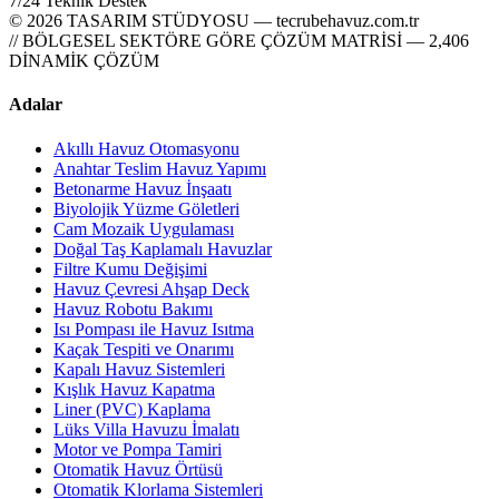
7/24 Teknik Destek
© 2026 TASARIM STÜDYOSU — tecrubehavuz.com.tr
// BÖLGESEL SEKTÖRE GÖRE ÇÖZÜM MATRİSİ — 2,406
DİNAMİK ÇÖZÜM
Adalar
Akıllı Havuz Otomasyonu
Anahtar Teslim Havuz Yapımı
Betonarme Havuz İnşaatı
Biyolojik Yüzme Göletleri
Cam Mozaik Uygulaması
Doğal Taş Kaplamalı Havuzlar
Filtre Kumu Değişimi
Havuz Çevresi Ahşap Deck
Havuz Robotu Bakımı
Isı Pompası ile Havuz Isıtma
Kaçak Tespiti ve Onarımı
Kapalı Havuz Sistemleri
Kışlık Havuz Kapatma
Liner (PVC) Kaplama
Lüks Villa Havuzu İmalatı
Motor ve Pompa Tamiri
Otomatik Havuz Örtüsü
Otomatik Klorlama Sistemleri