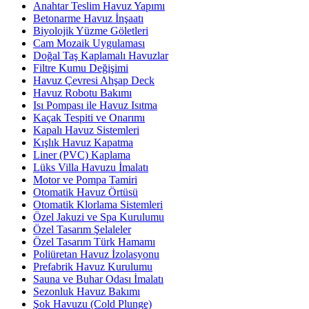
Anahtar Teslim Havuz Yapımı
Betonarme Havuz İnşaatı
Biyolojik Yüzme Göletleri
Cam Mozaik Uygulaması
Doğal Taş Kaplamalı Havuzlar
Filtre Kumu Değişimi
Havuz Çevresi Ahşap Deck
Havuz Robotu Bakımı
Isı Pompası ile Havuz Isıtma
Kaçak Tespiti ve Onarımı
Kapalı Havuz Sistemleri
Kışlık Havuz Kapatma
Liner (PVC) Kaplama
Lüks Villa Havuzu İmalatı
Motor ve Pompa Tamiri
Otomatik Havuz Örtüsü
Otomatik Klorlama Sistemleri
Özel Jakuzi ve Spa Kurulumu
Özel Tasarım Şelaleler
Özel Tasarım Türk Hamamı
Poliüretan Havuz İzolasyonu
Prefabrik Havuz Kurulumu
Sauna ve Buhar Odası İmalatı
Sezonluk Havuz Bakımı
Şok Havuzu (Cold Plunge)