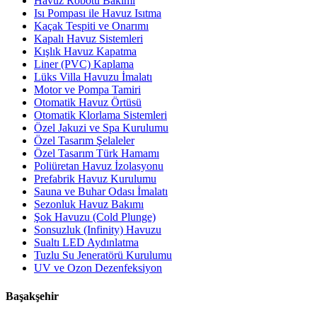
Havuz Robotu Bakımı
Isı Pompası ile Havuz Isıtma
Kaçak Tespiti ve Onarımı
Kapalı Havuz Sistemleri
Kışlık Havuz Kapatma
Liner (PVC) Kaplama
Lüks Villa Havuzu İmalatı
Motor ve Pompa Tamiri
Otomatik Havuz Örtüsü
Otomatik Klorlama Sistemleri
Özel Jakuzi ve Spa Kurulumu
Özel Tasarım Şelaleler
Özel Tasarım Türk Hamamı
Poliüretan Havuz İzolasyonu
Prefabrik Havuz Kurulumu
Sauna ve Buhar Odası İmalatı
Sezonluk Havuz Bakımı
Şok Havuzu (Cold Plunge)
Sonsuzluk (Infinity) Havuzu
Sualtı LED Aydınlatma
Tuzlu Su Jeneratörü Kurulumu
UV ve Ozon Dezenfeksiyon
Başakşehir