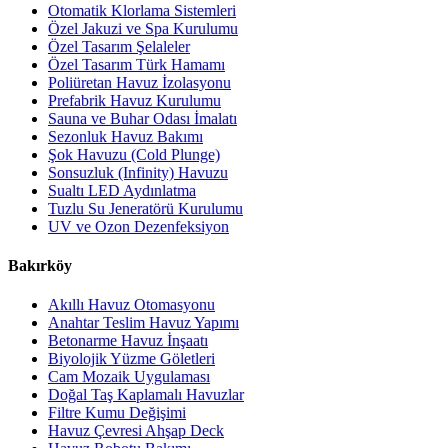
Otomatik Klorlama Sistemleri
Özel Jakuzi ve Spa Kurulumu
Özel Tasarım Şelaleler
Özel Tasarım Türk Hamamı
Poliüretan Havuz İzolasyonu
Prefabrik Havuz Kurulumu
Sauna ve Buhar Odası İmalatı
Sezonluk Havuz Bakımı
Şok Havuzu (Cold Plunge)
Sonsuzluk (Infinity) Havuzu
Sualtı LED Aydınlatma
Tuzlu Su Jeneratörü Kurulumu
UV ve Ozon Dezenfeksiyon
Bakırköy
Akıllı Havuz Otomasyonu
Anahtar Teslim Havuz Yapımı
Betonarme Havuz İnşaatı
Biyolojik Yüzme Göletleri
Cam Mozaik Uygulaması
Doğal Taş Kaplamalı Havuzlar
Filtre Kumu Değişimi
Havuz Çevresi Ahşap Deck