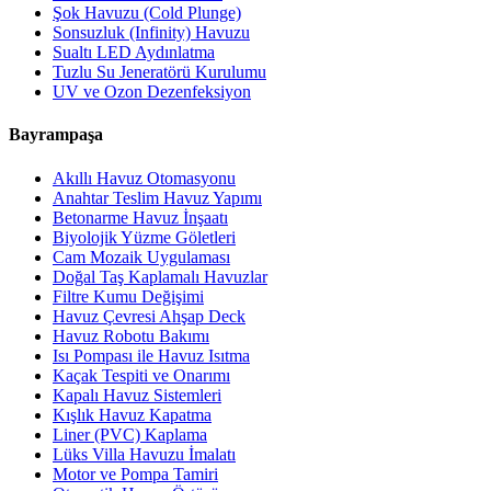
Şok Havuzu (Cold Plunge)
Sonsuzluk (Infinity) Havuzu
Sualtı LED Aydınlatma
Tuzlu Su Jeneratörü Kurulumu
UV ve Ozon Dezenfeksiyon
Bayrampaşa
Akıllı Havuz Otomasyonu
Anahtar Teslim Havuz Yapımı
Betonarme Havuz İnşaatı
Biyolojik Yüzme Göletleri
Cam Mozaik Uygulaması
Doğal Taş Kaplamalı Havuzlar
Filtre Kumu Değişimi
Havuz Çevresi Ahşap Deck
Havuz Robotu Bakımı
Isı Pompası ile Havuz Isıtma
Kaçak Tespiti ve Onarımı
Kapalı Havuz Sistemleri
Kışlık Havuz Kapatma
Liner (PVC) Kaplama
Lüks Villa Havuzu İmalatı
Motor ve Pompa Tamiri