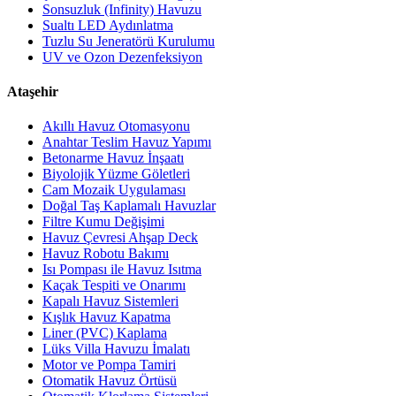
Sonsuzluk (Infinity) Havuzu
Sualtı LED Aydınlatma
Tuzlu Su Jeneratörü Kurulumu
UV ve Ozon Dezenfeksiyon
Ataşehir
Akıllı Havuz Otomasyonu
Anahtar Teslim Havuz Yapımı
Betonarme Havuz İnşaatı
Biyolojik Yüzme Göletleri
Cam Mozaik Uygulaması
Doğal Taş Kaplamalı Havuzlar
Filtre Kumu Değişimi
Havuz Çevresi Ahşap Deck
Havuz Robotu Bakımı
Isı Pompası ile Havuz Isıtma
Kaçak Tespiti ve Onarımı
Kapalı Havuz Sistemleri
Kışlık Havuz Kapatma
Liner (PVC) Kaplama
Lüks Villa Havuzu İmalatı
Motor ve Pompa Tamiri
Otomatik Havuz Örtüsü