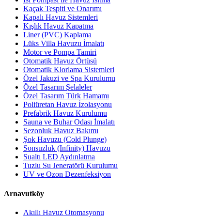
Kaçak Tespiti ve Onarımı
Kapalı Havuz Sistemleri
Kışlık Havuz Kapatma
Liner (PVC) Kaplama
Lüks Villa Havuzu İmalatı
Motor ve Pompa Tamiri
Otomatik Havuz Örtüsü
Otomatik Klorlama Sistemleri
Özel Jakuzi ve Spa Kurulumu
Özel Tasarım Şelaleler
Özel Tasarım Türk Hamamı
Poliüretan Havuz İzolasyonu
Prefabrik Havuz Kurulumu
Sauna ve Buhar Odası İmalatı
Sezonluk Havuz Bakımı
Şok Havuzu (Cold Plunge)
Sonsuzluk (Infinity) Havuzu
Sualtı LED Aydınlatma
Tuzlu Su Jeneratörü Kurulumu
UV ve Ozon Dezenfeksiyon
Arnavutköy
Akıllı Havuz Otomasyonu