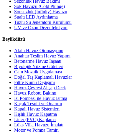
Sezonluk Havuz Bakımı
Şok Havuzu (Cold Plunge)
Sonsuzluk (Infinity) Havuzu
Sualtı LED Aydınlatma
Tuzlu Su Jeneratörü Kurulumu
UV ve Ozon Dezenfeksiyon
Beylikdüzü
Akıllı Havuz Otomasyonu
Anahtar Teslim Havuz Yapımı
Betonarme Havuz İnşaatı
Biyolojik Yüzme Göletleri
Cam Mozaik Uygulaması
Doğal Taş Kaplamalı Havuzlar
Filtre Kumu Değişimi
Havuz Çevresi Ahşap Deck
Havuz Robotu Bakımı
Isı Pompası ile Havuz Isıtma
Kaçak Tespiti ve Onarımı
Kapalı Havuz Sistemleri
Kışlık Havuz Kapatma
Liner (PVC) Kaplama
Lüks Villa Havuzu İmalatı
Motor ve Pompa Tamiri