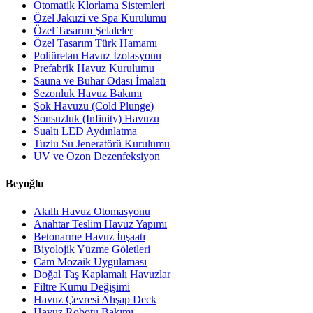
Otomatik Klorlama Sistemleri
Özel Jakuzi ve Spa Kurulumu
Özel Tasarım Şelaleler
Özel Tasarım Türk Hamamı
Poliüretan Havuz İzolasyonu
Prefabrik Havuz Kurulumu
Sauna ve Buhar Odası İmalatı
Sezonluk Havuz Bakımı
Şok Havuzu (Cold Plunge)
Sonsuzluk (Infinity) Havuzu
Sualtı LED Aydınlatma
Tuzlu Su Jeneratörü Kurulumu
UV ve Ozon Dezenfeksiyon
Beyoğlu
Akıllı Havuz Otomasyonu
Anahtar Teslim Havuz Yapımı
Betonarme Havuz İnşaatı
Biyolojik Yüzme Göletleri
Cam Mozaik Uygulaması
Doğal Taş Kaplamalı Havuzlar
Filtre Kumu Değişimi
Havuz Çevresi Ahşap Deck
Havuz Robotu Bakımı