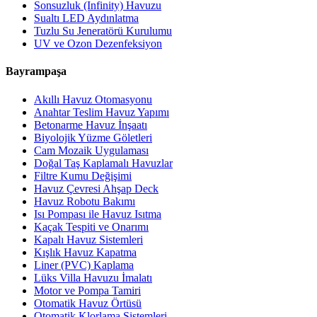
Sonsuzluk (Infinity) Havuzu
Sualtı LED Aydınlatma
Tuzlu Su Jeneratörü Kurulumu
UV ve Ozon Dezenfeksiyon
Bayrampaşa
Akıllı Havuz Otomasyonu
Anahtar Teslim Havuz Yapımı
Betonarme Havuz İnşaatı
Biyolojik Yüzme Göletleri
Cam Mozaik Uygulaması
Doğal Taş Kaplamalı Havuzlar
Filtre Kumu Değişimi
Havuz Çevresi Ahşap Deck
Havuz Robotu Bakımı
Isı Pompası ile Havuz Isıtma
Kaçak Tespiti ve Onarımı
Kapalı Havuz Sistemleri
Kışlık Havuz Kapatma
Liner (PVC) Kaplama
Lüks Villa Havuzu İmalatı
Motor ve Pompa Tamiri
Otomatik Havuz Örtüsü
Otomatik Klorlama Sistemleri