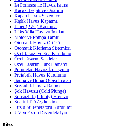
Isı Pompası ile Havuz Isıtma
Kaçak Tespiti ve Onarımı
Kapalı Havuz Sistemleri
Kışlık Havuz Kapatma
Liner (PVC) Kaplama
Lüks Villa Havuzu İmalatı
Motor ve Pompa Tamiri
Otomatik Havuz Örtüsü
Otomatik Klorlama Sistemleri
Özel Jakuzi ve Spa Kurulumu
Özel Tasarım Şelaleler
Özel Tasarım Türk Hamamı
Poliüretan Havuz İzolasyonu
Prefabrik Havuz Kurulumu
Sauna ve Buhar Odası İmalatı
Sezonluk Havuz Bakımı
Şok Havuzu (Cold Plunge)
Sonsuzluk (Infinity) Havuzu
Sualtı LED Aydınlatma
Tuzlu Su Jeneratörü Kurulumu
UV ve Ozon Dezenfeksiyon
Bitez