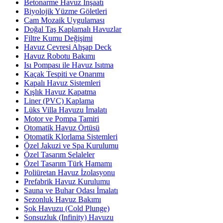
Betonarme Havuz İnşaatı
Biyolojik Yüzme Göletleri
Cam Mozaik Uygulaması
Doğal Taş Kaplamalı Havuzlar
Filtre Kumu Değişimi
Havuz Çevresi Ahşap Deck
Havuz Robotu Bakımı
Isı Pompası ile Havuz Isıtma
Kaçak Tespiti ve Onarımı
Kapalı Havuz Sistemleri
Kışlık Havuz Kapatma
Liner (PVC) Kaplama
Lüks Villa Havuzu İmalatı
Motor ve Pompa Tamiri
Otomatik Havuz Örtüsü
Otomatik Klorlama Sistemleri
Özel Jakuzi ve Spa Kurulumu
Özel Tasarım Şelaleler
Özel Tasarım Türk Hamamı
Poliüretan Havuz İzolasyonu
Prefabrik Havuz Kurulumu
Sauna ve Buhar Odası İmalatı
Sezonluk Havuz Bakımı
Şok Havuzu (Cold Plunge)
Sonsuzluk (Infinity) Havuzu