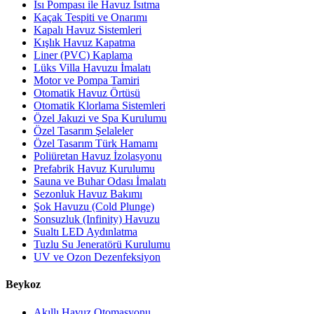
Isı Pompası ile Havuz Isıtma
Kaçak Tespiti ve Onarımı
Kapalı Havuz Sistemleri
Kışlık Havuz Kapatma
Liner (PVC) Kaplama
Lüks Villa Havuzu İmalatı
Motor ve Pompa Tamiri
Otomatik Havuz Örtüsü
Otomatik Klorlama Sistemleri
Özel Jakuzi ve Spa Kurulumu
Özel Tasarım Şelaleler
Özel Tasarım Türk Hamamı
Poliüretan Havuz İzolasyonu
Prefabrik Havuz Kurulumu
Sauna ve Buhar Odası İmalatı
Sezonluk Havuz Bakımı
Şok Havuzu (Cold Plunge)
Sonsuzluk (Infinity) Havuzu
Sualtı LED Aydınlatma
Tuzlu Su Jeneratörü Kurulumu
UV ve Ozon Dezenfeksiyon
Beykoz
Akıllı Havuz Otomasyonu