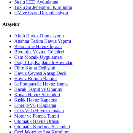
Sualtı LED Aydınlatma
Tuzlu Su Jeneratörü Kurulumu
UV ve Ozon Dezenfeksiyon
Ataşehir
Akıllı Havuz Otomasyonu
Anahtar Teslim Havuz Yapımı
Betonarme Havuz İnşaatı
Biyolojik Yüzme Göletleri
Cam Mozaik Uygulaması
Doğal Taş Kaplamalı Havuzlar
Filtre Kumu Değişimi
Havuz Çevresi Ahşap Deck
Havuz Robotu Bakımı
Isı Pompası ile Havuz Isıtma
Kaçak Tespiti ve Onarımı
Kapalı Havuz Sistemleri
Kışlık Havuz Kapatma
Liner (PVC) Kaplama
Lüks Villa Havuzu İmalatı
Motor ve Pompa Tamiri
Otomatik Havuz Örtüsü
Otomatik Klorlama Sistemleri
Özel Jakuzi ve Spa Kurulumu