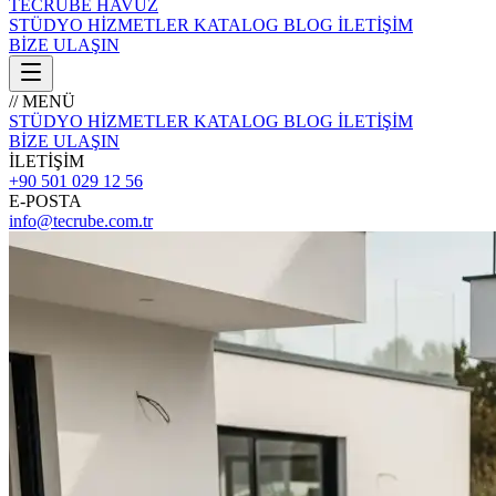
TECRÜBE
HAVUZ
STÜDYO
HİZMETLER
KATALOG
BLOG
İLETİŞİM
BİZE ULAŞIN
// MENÜ
STÜDYO
HİZMETLER
KATALOG
BLOG
İLETİŞİM
BİZE ULAŞIN
İLETİŞİM
+90 501 029 12 56
E-POSTA
info@tecrube.com.tr