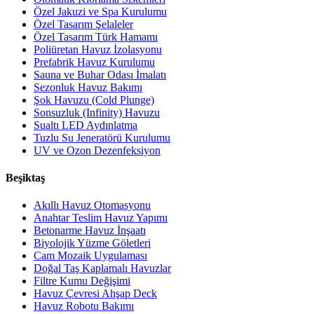
Özel Jakuzi ve Spa Kurulumu
Özel Tasarım Şelaleler
Özel Tasarım Türk Hamamı
Poliüretan Havuz İzolasyonu
Prefabrik Havuz Kurulumu
Sauna ve Buhar Odası İmalatı
Sezonluk Havuz Bakımı
Şok Havuzu (Cold Plunge)
Sonsuzluk (Infinity) Havuzu
Sualtı LED Aydınlatma
Tuzlu Su Jeneratörü Kurulumu
UV ve Ozon Dezenfeksiyon
Beşiktaş
Akıllı Havuz Otomasyonu
Anahtar Teslim Havuz Yapımı
Betonarme Havuz İnşaatı
Biyolojik Yüzme Göletleri
Cam Mozaik Uygulaması
Doğal Taş Kaplamalı Havuzlar
Filtre Kumu Değişimi
Havuz Çevresi Ahşap Deck
Havuz Robotu Bakımı