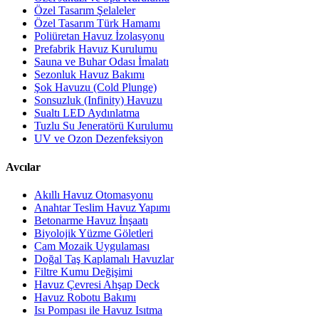
Özel Tasarım Şelaleler
Özel Tasarım Türk Hamamı
Poliüretan Havuz İzolasyonu
Prefabrik Havuz Kurulumu
Sauna ve Buhar Odası İmalatı
Sezonluk Havuz Bakımı
Şok Havuzu (Cold Plunge)
Sonsuzluk (Infinity) Havuzu
Sualtı LED Aydınlatma
Tuzlu Su Jeneratörü Kurulumu
UV ve Ozon Dezenfeksiyon
Avcılar
Akıllı Havuz Otomasyonu
Anahtar Teslim Havuz Yapımı
Betonarme Havuz İnşaatı
Biyolojik Yüzme Göletleri
Cam Mozaik Uygulaması
Doğal Taş Kaplamalı Havuzlar
Filtre Kumu Değişimi
Havuz Çevresi Ahşap Deck
Havuz Robotu Bakımı
Isı Pompası ile Havuz Isıtma