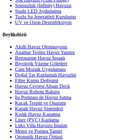
Sonsuzluk (Infinity) Havuzu
Sualtı LED Aydınlatma
Tuzlu Su Jeneratörü Kurulumu
UV ve Ozon Dezenfeksiyon
Beylikdüzü
Akıllı Havuz Otomasyonu
Anahtar Teslim Havuz Yapımı
Betonarme Havuz İnşaatı
Biyolojik Yüzme Göletleri
Cam Mozaik Uygulaması
Doğal Taş Kaplamalı Havuzlar
Filtre Kumu Değişimi
Havuz Çevresi Ahşap Deck
Havuz Robotu Bakımı
Isı Pompası ile Havuz Isıtma
Kaçak Tespiti ve Onarımı
Kapalı Havuz Sistemleri
Kışlık Havuz Kapatma
Liner (PVC) Kaplama
Lüks Villa Havuzu İmalatı
Motor ve Pompa Tamiri
Otomatik Havuz Örtüsü