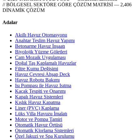
// BÖLGESEL SEKTÖRE GÖRE ÇÖZÜM MATRİSİ — 2,406
DİNAMİK ÇÖZÜM
Adalar
Akıllı Havuz Otomasyonu
Anahtar Teslim Havuz Yapımı
Betonarme Havuz İnşaatı
Biyolojik Yüzme Göletleri
Cam Mozaik Uygulaması
Doğal Taş Kaplamalı Havuzlar
Filtre Kumu Değişimi
Havuz Çevresi Ahşap Deck
Havuz Robotu Bakımı
Isı Pompası ile Havuz Isıtma
Kaçak Tespiti ve Onarımı
Kapalı Havuz Sistemleri
Kışlık Havuz Kapatma
Liner (PVC) Kaplama
Lüks Villa Havuzu İmalatı
Motor ve Pompa Tamiri
Otomatik Havuz Örtüsü
Otomatik Klorlama Sistemleri
Özel Jakuzi ve Spa Kurulumu