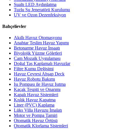
Sualtı LED Aydınlatma
Tuzlu Su Jeneratörü Kurulumu
UV ve Ozon Dezenfeksiyon
Bahçelievler
Akıllı Havuz Otomasyonu
Anahtar Teslim Havuz Yapımı
Betonarme Havuz İnşaatı
Biyolojik Yüzme Göletleri
Cam Mozaik Uygulaması
Doğal Taş Kaplamalı Havuzlar
Filtre Kumu Değişimi
Havuz Çevresi Ahşap Deck
Havuz Robotu Bakımı
Isı Pompası ile Havuz Isıtma
Kaçak Tespiti ve Onarımı
Kapalı Havuz Sistemleri
Kışlık Havuz Kapatma
Liner (PVC) Kaplama
Lüks Villa Havuzu İmalatı
Motor ve Pompa Tamiri
Otomatik Havuz Örtüsü
Otomatik Klorlama Sistemleri