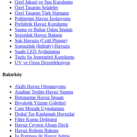
Özel Jakuzi ve Spa Kurulumu
Özel Tasarım Şelaleler
Özel Tasarım Türk Hamamı
Poliüretan Havuz İzolasyonu
Prefabrik Havuz Kurulumu
Sauna ve Buhar Odası İmalatı
Sezonluk Havuz Bakımı
Şok Havuzu (Cold Plunge)
Sonsuzluk (Infinity) Havuzu
Sualtı LED Aydınlatma
Tuzlu Su Jeneratörü Kurulumu
UV ve Ozon Dezenfeksiyon
Bakırköy
Akıllı Havuz Otomasyonu
Anahtar Teslim Havuz Yapımı
Betonarme Havuz İnşaatı
Biyolojik Yüzme Göletleri
Cam Mozaik Uygulaması
Doğal Taş Kaplamalı Havuzlar
Filtre Kumu Değişimi
Havuz Çevresi Ahşap Deck
Havuz Robotu Bakımı
Isı Pompası ile Havuz Isıtma