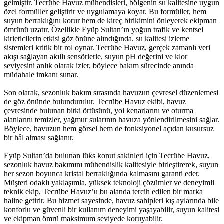
gelmiştir. Tecrübe Havuz mühendisleri, bölgenin su kalitesine uygun
özel formüller geliştirir ve uygulamaya koyar. Bu formüller, hem
suyun berraklığını korur hem de kireç birikimini önleyerek ekipman
ömrünü uzatır. Özellikle Eyüp Sultan’ın yoğun trafik ve kentsel
kirleticilerin etkisi göz önüne alındığında, su kalitesi izleme
sistemleri kritik bir rol oynar. Tecrübe Havuz, gerçek zamanlı veri
akışı sağlayan akıllı sensörlerle, suyun pH değerini ve klor
seviyesini anlık olarak izler, böylece bakım sürecinde anında
müdahale imkanı sunar.
Son olarak, sezonluk bakım sırasında havuzun çevresel düzenlemesi
de göz önünde bulundurulur. Tecrübe Havuz ekibi, havuz
çevresinde bulunan bitki örtüsünü, yol kenarlarını ve oturma
alanlarını temizler, yağmur sularının havuza yönlendirilmesini sağlar.
Böylece, havuzun hem görsel hem de fonksiyonel açıdan kusursuz
bir hâl alması sağlanır.
Eyüp Sultan’da bulunan lüks konut sakinleri için Tecrübe Havuz,
sezonluk havuz bakımını mühendislik kalitesiyle birleştirerek, suyun
her sezon boyunca kristal berraklığında kalmasını garanti eder.
Müşteri odaklı yaklaşımla, yüksek teknoloji çözümler ve deneyimli
teknik ekip, Tecrübe Havuz’u bu alanda tercih edilen bir marka
haline getirir. Bu hizmet sayesinde, havuz sahipleri kış aylarında bile
konforlu ve güvenli bir kullanım deneyimi yaşayabilir, suyun kalitesi
ve ekipman ömrü maksimum seviyede koruyabilir.