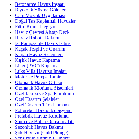
Betonarme Havuz İnşaatı
Biyolojik Yüzme Göletleri
Cam Mozaik Uygulaması
Doğal Taş Kaplamalı Havuzlar
Filtre Kumu Değişimi
Havuz Çevresi Ahşap Deck
Havuz Robotu Bakımı
Isı Pompası ile Havuz Isıtma
Kaçak Tespiti ve Onarımı
Kapalı Havuz Sistemleri
Kışlık Havuz Kapatma
Liner (PVC) Kaplama
Lüks Villa Havuzu İmalatı
Motor ve Pompa Tamiri
Otomatik Havuz Örtüsü
Otomatik Klorlama Sistemleri
Özel Jakuzi ve Spa Kurulumu
Özel Tasarım Şelaleler
Özel Tasarım Türk Hamamı
Poliüretan Havuz İzolasyonu
Prefabrik Havuz Kurulumu
Sauna ve Buhar Odası İmalatı
Sezonluk Havuz Bakımı
Şok Havuzu (Cold Plunge)
Sonsuzluk (Infinity) Havuzu