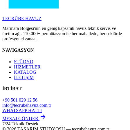
TECRÜBE
HAVUZ
Marmara Bölgesi'nin en geniş kapsamlı havuz teknik servis ve
üretim ağı. 110.000+ permütasyon ile her mahallede, her sektörde
profesyonel zanaat.
NAVİGASYON
STÜDYO
HİZMETLER
KATALOG
İLETİŞİM
İRTİBAT
+90 501 029 12 56
info@tecrubehavuz.com.tr
WHATSAPP HATTI
MESAJ GÖNDER
7/24 Teknik Destek
© 2026 TASARIM STÜDYOSU — tecrubehavuz.com.tr