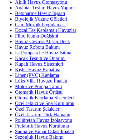
Akıllı Havuz Otomasyonu
Anahtar Teslim Havuz Yapımı
Betonarme Havuz İnşaatı
Biyolojik Yüzme Göletleri
Cam Mozaik Uygulaması
Doğal Taş Kaplamalı Havuzlar
Filtre Kumu Değişimi
Havuz Çevresi Ahşap Deck
Havuz Robotu Bakımı
Isı Pompası ile Havuz Isıtma
Kaçak Tespiti ve Onarımı
Kapalı Havuz Sistemleri
Kışlık Havuz Kapatma
Liner (PVC) Kaplama
Lüks Villa Havuzu İmalatı
Motor ve Pompa Tamiri
Otomatik Havuz Örtüsü
Otomatik Klorlama Sistemleri
Özel Jakuzi ve Spa Kurulumu
Özel Tasarım Şelaleler
Özel Tasarım Türk Hamamı
Poliüretan Havuz İzolasyonu
Prefabrik Havuz Kurulumu
Sauna ve Buhar Odası İmalatı
Sezonluk Havuz Bakımı