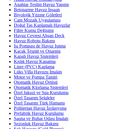
Anahtar Teslim Havuz Yapımı
Betonarme Havuz İnşaatı
Biyolojik Yüzme Göletleri
Cam Mozaik Uygulaması
Doğal Taş Kaplamalı Havuzlar
Filtre Kumu Değişimi
Havuz Çevresi Ahşap Deck
Havuz Robotu Bakımı
Isı Pompası ile Havuz Isıtma
Kaçak Tespiti ve Onarımı
Kapalı Havuz Sistemleri
Kışlık Havuz Kapatma
Liner (PVC) Kaplama
Lüks Villa Havuzu İmalatı
Motor ve Pompa Tamiri
Otomatik Havuz Örtüsü
Otomatik Klorlama Sistemleri
Özel Jakuzi ve Spa Kurulumu
Özel Tasarım Şelaleler
Özel Tasarım Türk Hamamı
Poliüretan Havuz İzolasyonu
Prefabrik Havuz Kurulumu
Sauna ve Buhar Odası İmalatı
Sezonluk Havuz Bakımı
Şok Havuzu (Cold Plunge)