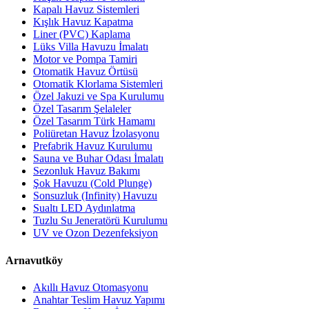
Kapalı Havuz Sistemleri
Kışlık Havuz Kapatma
Liner (PVC) Kaplama
Lüks Villa Havuzu İmalatı
Motor ve Pompa Tamiri
Otomatik Havuz Örtüsü
Otomatik Klorlama Sistemleri
Özel Jakuzi ve Spa Kurulumu
Özel Tasarım Şelaleler
Özel Tasarım Türk Hamamı
Poliüretan Havuz İzolasyonu
Prefabrik Havuz Kurulumu
Sauna ve Buhar Odası İmalatı
Sezonluk Havuz Bakımı
Şok Havuzu (Cold Plunge)
Sonsuzluk (Infinity) Havuzu
Sualtı LED Aydınlatma
Tuzlu Su Jeneratörü Kurulumu
UV ve Ozon Dezenfeksiyon
Arnavutköy
Akıllı Havuz Otomasyonu
Anahtar Teslim Havuz Yapımı