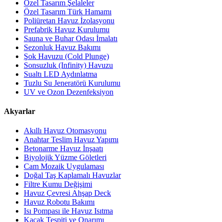
Özel Tasarım Şelaleler
Özel Tasarım Türk Hamamı
Poliüretan Havuz İzolasyonu
Prefabrik Havuz Kurulumu
Sauna ve Buhar Odası İmalatı
Sezonluk Havuz Bakımı
Şok Havuzu (Cold Plunge)
Sonsuzluk (Infinity) Havuzu
Sualtı LED Aydınlatma
Tuzlu Su Jeneratörü Kurulumu
UV ve Ozon Dezenfeksiyon
Akyarlar
Akıllı Havuz Otomasyonu
Anahtar Teslim Havuz Yapımı
Betonarme Havuz İnşaatı
Biyolojik Yüzme Göletleri
Cam Mozaik Uygulaması
Doğal Taş Kaplamalı Havuzlar
Filtre Kumu Değişimi
Havuz Çevresi Ahşap Deck
Havuz Robotu Bakımı
Isı Pompası ile Havuz Isıtma
Kaçak Tespiti ve Onarımı