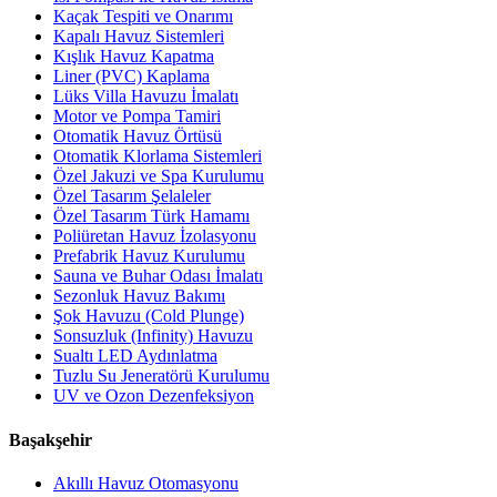
Kaçak Tespiti ve Onarımı
Kapalı Havuz Sistemleri
Kışlık Havuz Kapatma
Liner (PVC) Kaplama
Lüks Villa Havuzu İmalatı
Motor ve Pompa Tamiri
Otomatik Havuz Örtüsü
Otomatik Klorlama Sistemleri
Özel Jakuzi ve Spa Kurulumu
Özel Tasarım Şelaleler
Özel Tasarım Türk Hamamı
Poliüretan Havuz İzolasyonu
Prefabrik Havuz Kurulumu
Sauna ve Buhar Odası İmalatı
Sezonluk Havuz Bakımı
Şok Havuzu (Cold Plunge)
Sonsuzluk (Infinity) Havuzu
Sualtı LED Aydınlatma
Tuzlu Su Jeneratörü Kurulumu
UV ve Ozon Dezenfeksiyon
Başakşehir
Akıllı Havuz Otomasyonu