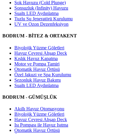
Şok Havuzu (Cold Plunge)
Sonsuzluk (Infinity) Havuzu
Sualtı LED Aydınlatma
Tuzlu Su Jeneratörü Kurulumu
UV ve Ozon Dezenfeksiyon
BODRUM - BİTEZ & ORTAKENT
Biyolojik Yüzme Göletleri
Havuz Çevresi Ahşap Deck
Kışlık Havuz Kapatma
Motor ve Pompa Tamiri
Otomatik Havuz Örtüsü
Özel Jakuzi ve Spa Kurulumu
Sezonluk Havuz Bakımı
Sualtı LED Aydınlatma
BODRUM - GÜMÜŞLÜK
Akıllı Havuz Otomasyonu
Biyolojik Yüzme Göletleri
Havuz Çevresi Ahşap Deck
Isı Pompası ile Havuz Isıtma
Otomatik Havuz Örtüsü