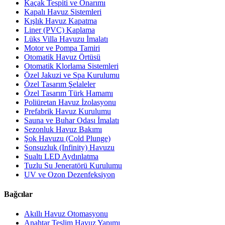
Kaçak Tespiti ve Onarımı
Kapalı Havuz Sistemleri
Kışlık Havuz Kapatma
Liner (PVC) Kaplama
Lüks Villa Havuzu İmalatı
Motor ve Pompa Tamiri
Otomatik Havuz Örtüsü
Otomatik Klorlama Sistemleri
Özel Jakuzi ve Spa Kurulumu
Özel Tasarım Şelaleler
Özel Tasarım Türk Hamamı
Poliüretan Havuz İzolasyonu
Prefabrik Havuz Kurulumu
Sauna ve Buhar Odası İmalatı
Sezonluk Havuz Bakımı
Şok Havuzu (Cold Plunge)
Sonsuzluk (Infinity) Havuzu
Sualtı LED Aydınlatma
Tuzlu Su Jeneratörü Kurulumu
UV ve Ozon Dezenfeksiyon
Bağcılar
Akıllı Havuz Otomasyonu
Anahtar Teslim Havuz Yapımı