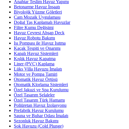
Anahtar Teslim Havuz Yapımı
Betonarme Havuz İnşaatı
Biyolojik Yüzme Göletleri
Cam Mozaik Uygulaması
Doğal Taş Kaplamalı Havuzlar
Filtre Kumu Değişimi
Havuz Çevresi Ahşap Deck
Havuz Robotu Bakımı
Isı Pompası ile Havuz Isıtma
Kaçak Tespiti ve Onarımı
Kapalı Havuz Sistemleri
Kışlık Havuz Kapatma
Liner (PVC) Kaplama
Lüks Villa Havuzu İmalatı
Motor ve Pompa Tamiri
Otomatik Havuz Örtüsü
Otomatik Klorlama Sistemleri
Özel Jakuzi ve Spa Kurulumu
Özel Tasarım Şelaleler
Özel Tasarım Türk Hamamı
Poliüretan Havuz İzolasyonu
Prefabrik Havuz Kurulumu
Sauna ve Buhar Odası İmalatı
Sezonluk Havuz Bakımı
Şok Havuzu (Cold Plunge)