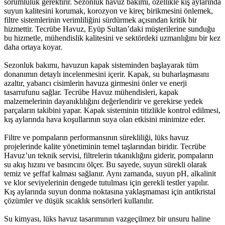
sorumluluk gerektirir. Sezonluk havuz bakımı, özellikle kış aylarında
suyun kalitesini korumak, korozyon ve kireç birikmesini önlemek,
filtre sistemlerinin verimliliğini sürdürmek açısından kritik bir
hizmettir. Tecrübe Havuz, Eyüp Sultan’daki müşterilerine sunduğu
bu hizmetle, mühendislik kalitesini ve sektördeki uzmanlığını bir kez
daha ortaya koyar.
Sezonluk bakımı, havuzun kapak sisteminden başlayarak tüm
donanımın detaylı incelenmesini içerir. Kapak, su buharlaşmasını
azaltır, yabancı cisimlerin havuza girmesini önler ve enerji
tasarrufunu sağlar. Tecrübe Havuz mühendisleri, kapak
malzemelerinin dayanıklılığını değerlendirir ve gerekirse yedek
parçaların takibini yapar. Kapak sisteminin titizlikle kontrol edilmesi,
kış aylarında hava koşullarının suya olan etkisini minimize eder.
Filtre ve pompaların performansının sürekliliği, lüks havuz
projelerinde kalite yönetiminin temel taşlarından biridir. Tecrübe
Havuz’un teknik servisi, filtrelerin tıkanıklığını giderir, pompaların
su akış hızını ve basıncını ölçer. Bu sayede, suyun sürekli olarak
temiz ve şeffaf kalması sağlanır. Aynı zamanda, suyun pH, alkalinit
ve klor seviyelerinin dengede tutulması için gerekli testler yapılır.
Kış aylarında suyun donma noktasına yaklaşmaması için antikristal
çözümler ve düşük sıcaklık sensörleri kullanılır.
Su kimyası, lüks havuz tasarımının vazgeçilmez bir unsuru haline