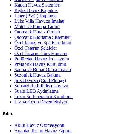
Kapalı Havuz Sistemleri
Kışlık Havuz Kapatma
Liner (PVC) Kaplama
Lüks Villa Havuzu İmalatı
Motor ve Pompa Tamiri
Otomatik Havuz Örtüsü
Otomatik Klorlama Sistemleri
Özel Jakuzi ve Spa Kurulumu
Özel Tasarım Şelaleler
Özel Tasarım Türk Hamamı
Poliüretan Havuz İzolasyonu
Prefabrik Havuz Kurulumu
Sauna ve Buhar Odası İmalatı
Sezonluk Havuz Bakımı
Şok Havuzu (Cold Plunge)
Sonsuzluk (Infinity) Havuzu
Sualtı LED Aydınlatma
Tuzlu Su Jeneratörü Kurulumu
UV ve Ozon Dezenfeksiyon
Bitez
Akıllı Havuz Otomasyonu
Anahtar Teslim Havuz Yapımı