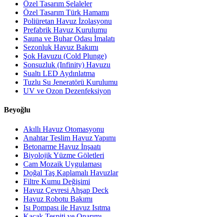
Özel Tasarım Şelaleler
Özel Tasarım Türk Hamamı
Poliüretan Havuz İzolasyonu
Prefabrik Havuz Kurulumu
Sauna ve Buhar Odası İmalatı
Sezonluk Havuz Bakımı
Şok Havuzu (Cold Plunge)
Sonsuzluk (Infinity) Havuzu
Sualtı LED Aydınlatma
Tuzlu Su Jeneratörü Kurulumu
UV ve Ozon Dezenfeksiyon
Beyoğlu
Akıllı Havuz Otomasyonu
Anahtar Teslim Havuz Yapımı
Betonarme Havuz İnşaatı
Biyolojik Yüzme Göletleri
Cam Mozaik Uygulaması
Doğal Taş Kaplamalı Havuzlar
Filtre Kumu Değişimi
Havuz Çevresi Ahşap Deck
Havuz Robotu Bakımı
Isı Pompası ile Havuz Isıtma
Kaçak Tespiti ve Onarımı