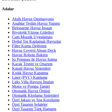
Adalar
Akıllı Havuz Otomasyonu
Anahtar Teslim Havuz Yapımı
Betonarme Havuz İnşaatı
Biyolojik Yüzme Göletleri
Cam Mozaik Uygulaması
Doğal Taş Kaplamalı Havuzlar
Filtre Kumu Değişimi
Havuz Çevresi Ahşap Deck
Havuz Robotu Bakımı
Isı Pompası ile Havuz Isıtma
Kaçak Tespiti ve Onarımı
Kapalı Havuz Sistemleri
Kışlık Havuz Kapatma
Liner (PVC) Kaplama
Lüks Villa Havuzu İmalatı
Motor ve Pompa Tamiri
Otomatik Havuz Örtüsü
Otomatik Klorlama Sistemleri
Özel Jakuzi ve Spa Kurulumu
Özel Tasarım Şelaleler
Özel Tasarım Türk Hamamı