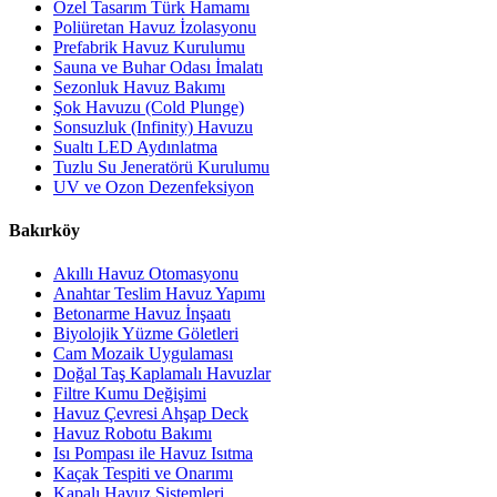
Özel Tasarım Türk Hamamı
Poliüretan Havuz İzolasyonu
Prefabrik Havuz Kurulumu
Sauna ve Buhar Odası İmalatı
Sezonluk Havuz Bakımı
Şok Havuzu (Cold Plunge)
Sonsuzluk (Infinity) Havuzu
Sualtı LED Aydınlatma
Tuzlu Su Jeneratörü Kurulumu
UV ve Ozon Dezenfeksiyon
Bakırköy
Akıllı Havuz Otomasyonu
Anahtar Teslim Havuz Yapımı
Betonarme Havuz İnşaatı
Biyolojik Yüzme Göletleri
Cam Mozaik Uygulaması
Doğal Taş Kaplamalı Havuzlar
Filtre Kumu Değişimi
Havuz Çevresi Ahşap Deck
Havuz Robotu Bakımı
Isı Pompası ile Havuz Isıtma
Kaçak Tespiti ve Onarımı
Kapalı Havuz Sistemleri