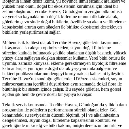
Bölgenin ılıman deniz iklimi, yıl boyunca ılımlı sıcaklık aralıkları ve
yüksek nem oranı, doğal bir ekosistemin kurulması için ideal bir
zemin oluşturur. Tecrübe Havuz, Gündoğan’ın zengin bitki örtüsü
ve yerel su kaynaklarının düşük kirlenme oranını dikkate alarak,
göletlerin çevresinde doğal bitkilerin, özellikle su akanı ve filtreleme
kapasitesini artıran çam ağaçları ile birlikte ekosistemi destekleyen
bitkilerin yerleştirilmesini sağlar.
Mühendislik kalitesi olarak Tecrübe Havuz, göletlerin tasarımında
ilk aşamada su akışını optimize eden, suyun doğal filtreleme
sürecine katkıda bulunacak şekilde planlanan düşük basınçlı, yüksek
yüzey alanı sağlayan akışkan sistemler kullanır. Yerel bitki örtüsü ile
uyumlu, zararsız kimyasal ekleme gerektirmeyen biyolojik filtreleme
katmanları; suyun içinde doğal olarak yaşayan mikroalglerin ve
bakteri popülasyonlarının dengeyi koruyarak su kalitesini iyileştirir.
Tecrübe Havuz'un sunduğu göletlerde, UV/ozon sistemleri, suyun
mikroorganizma içeriğini düşürürken aynı zamanda doğal flora ile
bütünleşik bir sistem içinde çalışır. Bu sayede göletler, hem görsel
açıdan şık hem de çevre dostu bir yapıya kavuşur.
Teknik servis konusunda Tecrübe Havuz, Gündoğan’da yıllık bakım
programları ile göletlerin performansını sürekli olarak izler. Göl
kenarındaki su seviyesinin düzenli ölçümü, pH ve alkalinitesinin
dengelenmesi, suyun doğal filtreleme kapasitesinin kontrolü ve
gerektiğinde mikroalg ve bitki bakımı, müşterilere uzun ömürlü ve