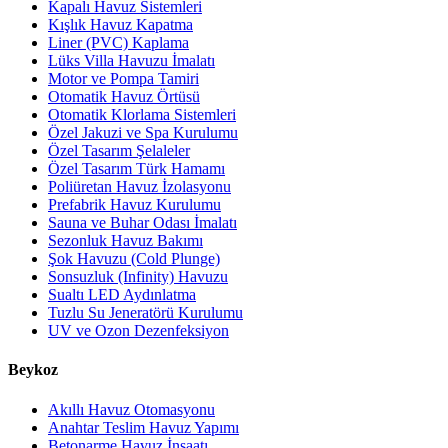
Kapalı Havuz Sistemleri
Kışlık Havuz Kapatma
Liner (PVC) Kaplama
Lüks Villa Havuzu İmalatı
Motor ve Pompa Tamiri
Otomatik Havuz Örtüsü
Otomatik Klorlama Sistemleri
Özel Jakuzi ve Spa Kurulumu
Özel Tasarım Şelaleler
Özel Tasarım Türk Hamamı
Poliüretan Havuz İzolasyonu
Prefabrik Havuz Kurulumu
Sauna ve Buhar Odası İmalatı
Sezonluk Havuz Bakımı
Şok Havuzu (Cold Plunge)
Sonsuzluk (Infinity) Havuzu
Sualtı LED Aydınlatma
Tuzlu Su Jeneratörü Kurulumu
UV ve Ozon Dezenfeksiyon
Beykoz
Akıllı Havuz Otomasyonu
Anahtar Teslim Havuz Yapımı
Betonarme Havuz İnşaatı