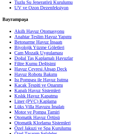
Tuzlu Su Jeneratörü Kurulumu
UV ve Ozon Dezenfeksiyon
Bayrampaşa
Akıllı Havuz Otomasyonu
Anahtar Teslim Havuz Yapımı
Betonarme Havuz İnşaatı
Biyolojik Yüzme Göletleri
Cam Mozaik Uygulaması
Doğal Taş Kaplamalı Havuzlar
Filtre Kumu Değişimi
Havuz Çevresi Ahşap Deck
Havuz Robotu Bakımı
Isı Pompası ile Havuz Isıtma
Kaçak Tespiti ve Onarımı
Kapalı Havuz Sistemleri
Kışlık Havuz Kapatma
Liner (PVC) Kaplama
Lüks Villa Havuzu İmalatı
Motor ve Pompa Tamiri
Otomatik Havuz Örtüsü
Otomatik Klorlama Sistemleri
Özel Jakuzi ve Spa Kurulumu
Özel Tasarım Şelaleler