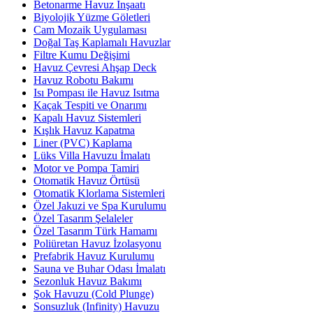
Betonarme Havuz İnşaatı
Biyolojik Yüzme Göletleri
Cam Mozaik Uygulaması
Doğal Taş Kaplamalı Havuzlar
Filtre Kumu Değişimi
Havuz Çevresi Ahşap Deck
Havuz Robotu Bakımı
Isı Pompası ile Havuz Isıtma
Kaçak Tespiti ve Onarımı
Kapalı Havuz Sistemleri
Kışlık Havuz Kapatma
Liner (PVC) Kaplama
Lüks Villa Havuzu İmalatı
Motor ve Pompa Tamiri
Otomatik Havuz Örtüsü
Otomatik Klorlama Sistemleri
Özel Jakuzi ve Spa Kurulumu
Özel Tasarım Şelaleler
Özel Tasarım Türk Hamamı
Poliüretan Havuz İzolasyonu
Prefabrik Havuz Kurulumu
Sauna ve Buhar Odası İmalatı
Sezonluk Havuz Bakımı
Şok Havuzu (Cold Plunge)
Sonsuzluk (Infinity) Havuzu