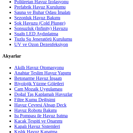
Poliüretan Havuz İzolasyonu
Prefabrik Havuz Kurulumu
Sauna ve Buhar Odası İmalatı
Sezonluk Havuz Bakımı
Şok Havuzu (Cold Plunge)
Sonsuzluk (Infinity) Havuzu
Sualtı LED Aydınlatma
Tuzlu Su Jeneratörü Kurulumu
UV ve Ozon Dezenfeksiyon
Akyarlar
Akıllı Havuz Otomasyonu
Anahtar Teslim Havuz Yapımı
Betonarme Havuz İnşaatı
Biyolojik Yüzme Göletleri
Cam Mozaik Uygulaması
Doğal Taş Kaplamalı Havuzlar
Filtre Kumu Değişimi
Havuz Çevresi Ahşap Deck
Havuz Robotu Bakımı
Isı Pompası ile Havuz Isıtma
Kaçak Tespiti ve Onarımı
Kapalı Havuz Sistemleri
Kışlık Havuz Kapatma