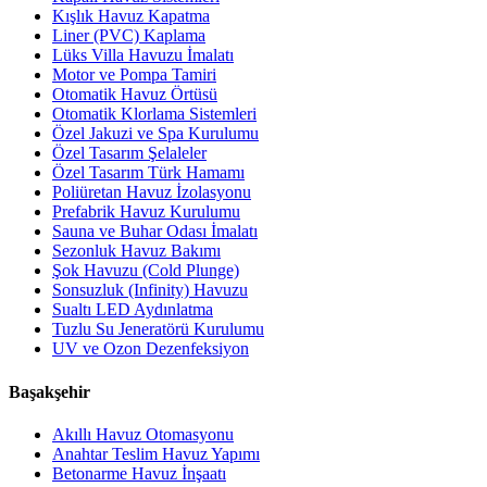
Kışlık Havuz Kapatma
Liner (PVC) Kaplama
Lüks Villa Havuzu İmalatı
Motor ve Pompa Tamiri
Otomatik Havuz Örtüsü
Otomatik Klorlama Sistemleri
Özel Jakuzi ve Spa Kurulumu
Özel Tasarım Şelaleler
Özel Tasarım Türk Hamamı
Poliüretan Havuz İzolasyonu
Prefabrik Havuz Kurulumu
Sauna ve Buhar Odası İmalatı
Sezonluk Havuz Bakımı
Şok Havuzu (Cold Plunge)
Sonsuzluk (Infinity) Havuzu
Sualtı LED Aydınlatma
Tuzlu Su Jeneratörü Kurulumu
UV ve Ozon Dezenfeksiyon
Başakşehir
Akıllı Havuz Otomasyonu
Anahtar Teslim Havuz Yapımı
Betonarme Havuz İnşaatı