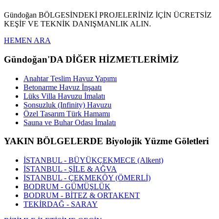
Gündoğan BÖLGESİNDEKİ PROJELERİNİZ İÇİN ÜCRETSİZ
KEŞİF VE TEKNİK DANIŞMANLIK ALIN.
HEMEN ARA
Gündoğan'DA DİĞER HİZMETLERİMİZ
Anahtar Teslim Havuz Yapımı
Betonarme Havuz İnşaatı
Lüks Villa Havuzu İmalatı
Sonsuzluk (Infinity) Havuzu
Özel Tasarım Türk Hamamı
Sauna ve Buhar Odası İmalatı
YAKIN BÖLGELERDE Biyolojik Yüzme Göletleri
İSTANBUL - BÜYÜKÇEKMECE (Alkent)
İSTANBUL - ŞİLE & AĞVA
İSTANBUL - ÇEKMEKÖY (ÖMERLİ)
BODRUM - GÜMÜŞLÜK
BODRUM - BİTEZ & ORTAKENT
TEKİRDAĞ - SARAY