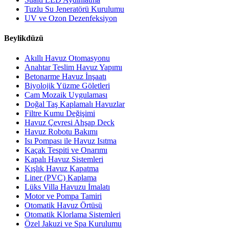
Tuzlu Su Jeneratörü Kurulumu
UV ve Ozon Dezenfeksiyon
Beylikdüzü
Akıllı Havuz Otomasyonu
Anahtar Teslim Havuz Yapımı
Betonarme Havuz İnşaatı
Biyolojik Yüzme Göletleri
Cam Mozaik Uygulaması
Doğal Taş Kaplamalı Havuzlar
Filtre Kumu Değişimi
Havuz Çevresi Ahşap Deck
Havuz Robotu Bakımı
Isı Pompası ile Havuz Isıtma
Kaçak Tespiti ve Onarımı
Kapalı Havuz Sistemleri
Kışlık Havuz Kapatma
Liner (PVC) Kaplama
Lüks Villa Havuzu İmalatı
Motor ve Pompa Tamiri
Otomatik Havuz Örtüsü
Otomatik Klorlama Sistemleri
Özel Jakuzi ve Spa Kurulumu