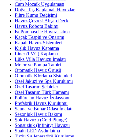
Cam Mozaik Uygulaması
Doğal Taş Kaplamalı Havuzlar
Filtre Kumu Değişimi
Havuz Çevresi Ahşap Deck
Havuz Robotu Bakımı
Isı Pompası ile Havuz Isıtma
Kaçak Tespiti ve Onarımı
Kapalı Havuz Sistemleri
Kışlık Havuz Kapatma
Liner (PVC) Kaplama
Lüks Villa Havuzu İmalatı
Motor ve Pompa Tamiri
Otomatik Havuz Örtüsü
Otomatik Klorlama Sistemleri
Özel Jakuzi ve Spa Kurulumu
Özel Tasarım Şelaleler
Özel Tasarım Türk Hamamı
Poliüretan Havuz İzolasyonu
Prefabrik Havuz Kurulumu
Sauna ve Buhar Odası İmalatı
Sezonluk Havuz Bakımı
Şok Havuzu (Cold Plunge)
Sonsuzluk (Infinity) Havuzu
Sualtı LED Aydınlatma
Tuzlu Su Jeneratörü Kurulumu