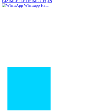
BİZİMLE İLETİŞİME GEÇİN
Whatsapp Hattı