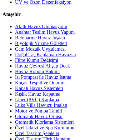
UV ve Ozon Dezenfeksiyon
Ataşehir
Akıllı Havuz Otomasyonu
Anahtar Teslim Havuz Yapımı
Betonarme Havuz İnşaatı
Biyolojik Yüzme Göletleri
Cam Mozaik Uygulaması
Doğal Taş Kaplamalı Havuzlar
Filtre Kumu Değişimi
Havuz Çevresi Ahşap Deck
Havuz Robotu Bakımı
Isı Pompası ile Havuz Isıtma
Kaçak Tespiti ve Onarımı
Kapalı Havuz Sistemleri
Kışlık Havuz Kapatma
Liner (PVC) Kaplama
Lüks Villa Havuzu İmalatı
Motor ve Pompa Tamiri
Otomatik Havuz Örtüsü
Otomatik Klorlama Sistemleri
Özel Jakuzi ve Spa Kurulumu
Özel Tasarım Şelaleler
Özel Tasarım Türk Hamamı