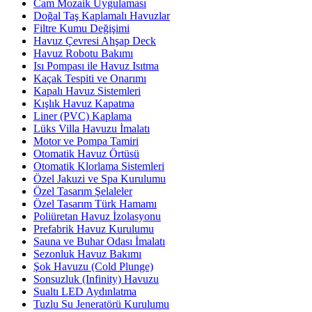
Cam Mozaik Uygulaması
Doğal Taş Kaplamalı Havuzlar
Filtre Kumu Değişimi
Havuz Çevresi Ahşap Deck
Havuz Robotu Bakımı
Isı Pompası ile Havuz Isıtma
Kaçak Tespiti ve Onarımı
Kapalı Havuz Sistemleri
Kışlık Havuz Kapatma
Liner (PVC) Kaplama
Lüks Villa Havuzu İmalatı
Motor ve Pompa Tamiri
Otomatik Havuz Örtüsü
Otomatik Klorlama Sistemleri
Özel Jakuzi ve Spa Kurulumu
Özel Tasarım Şelaleler
Özel Tasarım Türk Hamamı
Poliüretan Havuz İzolasyonu
Prefabrik Havuz Kurulumu
Sauna ve Buhar Odası İmalatı
Sezonluk Havuz Bakımı
Şok Havuzu (Cold Plunge)
Sonsuzluk (Infinity) Havuzu
Sualtı LED Aydınlatma
Tuzlu Su Jeneratörü Kurulumu