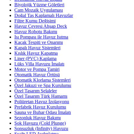
Biyolojik Yüzme Göletleri
Cam Mozaik Uygulaması
Doğal Taş Kaplamalı Havuzlar
Filtre Kumu Değişimi
Havuz Çevresi Ahşap Deck
Havuz Robotu Bakımı
Isı Pompası ile Havuz Isıtma
Kaçak Tespiti ve Onarımı
Kapalı Havuz Sistemleri
Kışlık Havuz Kapatma
Liner (PVC) Kaplama
Lüks Villa Havuzu İmalatı
Motor ve Pompa Tamiri
Otomatik Havuz Örtüsü
Otomatik Klorlama Sistemleri
Özel Jakuzi ve Spa Kurulumu
Özel Tasarım Şelaleler
Özel Tasarım Türk Hamamı
Poliüretan Havuz İzolasyonu
Prefabrik Havuz Kurulumu
Sauna ve Buhar Odası İmalatı
Sezonluk Havuz Bakımı
Şok Havuzu (Cold Plunge)
Sonsuzluk (Infinity) Havuzu
Sualtı LED Aydınlatma