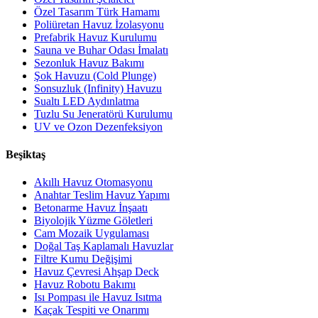
Özel Tasarım Türk Hamamı
Poliüretan Havuz İzolasyonu
Prefabrik Havuz Kurulumu
Sauna ve Buhar Odası İmalatı
Sezonluk Havuz Bakımı
Şok Havuzu (Cold Plunge)
Sonsuzluk (Infinity) Havuzu
Sualtı LED Aydınlatma
Tuzlu Su Jeneratörü Kurulumu
UV ve Ozon Dezenfeksiyon
Beşiktaş
Akıllı Havuz Otomasyonu
Anahtar Teslim Havuz Yapımı
Betonarme Havuz İnşaatı
Biyolojik Yüzme Göletleri
Cam Mozaik Uygulaması
Doğal Taş Kaplamalı Havuzlar
Filtre Kumu Değişimi
Havuz Çevresi Ahşap Deck
Havuz Robotu Bakımı
Isı Pompası ile Havuz Isıtma
Kaçak Tespiti ve Onarımı