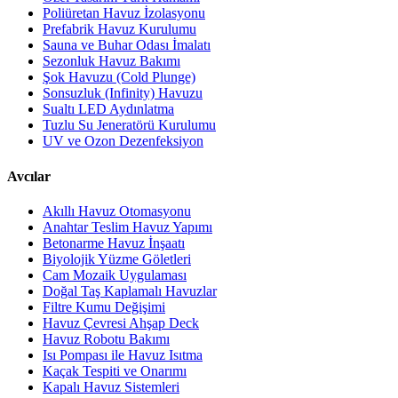
Poliüretan Havuz İzolasyonu
Prefabrik Havuz Kurulumu
Sauna ve Buhar Odası İmalatı
Sezonluk Havuz Bakımı
Şok Havuzu (Cold Plunge)
Sonsuzluk (Infinity) Havuzu
Sualtı LED Aydınlatma
Tuzlu Su Jeneratörü Kurulumu
UV ve Ozon Dezenfeksiyon
Avcılar
Akıllı Havuz Otomasyonu
Anahtar Teslim Havuz Yapımı
Betonarme Havuz İnşaatı
Biyolojik Yüzme Göletleri
Cam Mozaik Uygulaması
Doğal Taş Kaplamalı Havuzlar
Filtre Kumu Değişimi
Havuz Çevresi Ahşap Deck
Havuz Robotu Bakımı
Isı Pompası ile Havuz Isıtma
Kaçak Tespiti ve Onarımı
Kapalı Havuz Sistemleri