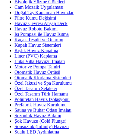
Biyolojik Yüzme Göletleri
Cam Mozaik Uygulaması
Doğal Taş Kaplamalı Havuzlar
Filtre Kumu Değişimi
Havuz Çevresi Ahşap Deck
Havuz Robotu Bakımı
Isı Pompası ile Havuz Isıtma
Kaçak Tespiti ve Onarımı
Kapalı Havuz Sistemleri
Kışlık Havuz Kapatma
Liner (PVC) Kaplama
Lüks Villa Havuzu İmalatı
Motor ve Pompa Tamiri
Otomatik Havuz Örtüsü
Otomatik Klorlama Sistemleri
Özel Jakuzi ve Spa Kurulumu
Özel Tasarım Şelaleler
Özel Tasarım Türk Hamamı
Poliüretan Havuz İzolasyonu
Prefabrik Havuz Kurulumu
Sauna ve Buhar Odası İmalatı
Sezonluk Havuz Bakımı
Şok Havuzu (Cold Plunge)
Sonsuzluk (Infinity) Havuzu
Sualtı LED Aydınlatma