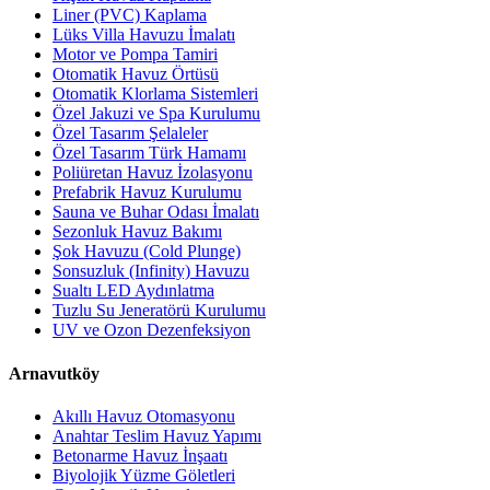
Liner (PVC) Kaplama
Lüks Villa Havuzu İmalatı
Motor ve Pompa Tamiri
Otomatik Havuz Örtüsü
Otomatik Klorlama Sistemleri
Özel Jakuzi ve Spa Kurulumu
Özel Tasarım Şelaleler
Özel Tasarım Türk Hamamı
Poliüretan Havuz İzolasyonu
Prefabrik Havuz Kurulumu
Sauna ve Buhar Odası İmalatı
Sezonluk Havuz Bakımı
Şok Havuzu (Cold Plunge)
Sonsuzluk (Infinity) Havuzu
Sualtı LED Aydınlatma
Tuzlu Su Jeneratörü Kurulumu
UV ve Ozon Dezenfeksiyon
Arnavutköy
Akıllı Havuz Otomasyonu
Anahtar Teslim Havuz Yapımı
Betonarme Havuz İnşaatı
Biyolojik Yüzme Göletleri