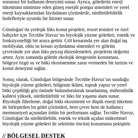
sorunsuz bir kullanım deneyimi sunar. Ayrıca, göletlerin enerji
tüketimini minimize eden güneş enerjili pompa sistemleri ve yerel
enerji kaynaklarından faydalanan çözümlerle, sürdürülebilirlik
hedefleriyle uyumlu bir hizmet sunar.
Gündoğan’da yerleşik lüks konut projeleri, resort tesisleri ve özel
bahçeler için Tecrübe Havuz’un biyolojik yüzme göletleri, estetik ve
fonksiyonelliği bir araya getirir. Göl kenarında yer alan doğal taş
mobilyalar, ohlu su kenarı aydınlatma sistemleri ve göletin
çevresinde yer alan lüks peyzaj düzenlemeleri, projelerin değerini
artırır. Aynı zamanda göletin ekolojik dengesinin korunması,
bölgeye özgü su ve bitki ekosistemine zarar vermeden bir turizm ve
konut deneyimi sağlar.
Sonuç olarak, Gündoğan bölgesinde Tecrübe Havuz’un sunduğu
biyolojik yüzme göletleri, bölgenin iklimi, toprak yapısı ve yerel
bitki çeşitliliği göz önünde bulundurularak tasarlanmış, mühendislik
kalitesi yüksek, sürdürülebilir ve lüks bir yaşama alanı sunar.
Biyolojik filtreleme, doğal bitki ekosistemi ve düşük enerji tüketimi
ile birleştirilen bu gölet çözümleri, hem çevre hem de kullanıcı
memnuniyeti açısından üstün bir performans sağlar. Tecrübe Havuz,
Gündoğan’da sürdürülebilir, estetik ve teknik açıdan mükemmel
biyolojik yüzme göletleri ile sektörün öncüsü konumunu pekiştirir.
// BÖLGESEL DESTEK