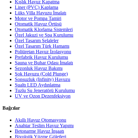
Kışlık Havuz Kapatma
Liner (PVC) Kaplama
Lüks Villa Havuzu İmalatı
Motor ve Pompa Tamiri
Otomatik Havuz Örtüsü
Otomatik Klorlama Sistemleri
Özel Jakuzi ve Spa Kurulumu
Özel Tasarım Şelaleler
Özel Tasarım Türk Hamamı
Poliüretan Havuz İzolasyonu
Prefabrik Havuz Kurulumu
Sauna ve Buhar Odası İmalatı
Sezonluk Havuz Bakımı
Şok Havuzu (Cold Plunge)
Sonsuzluk (Infinity) Havuzu
Sualtı LED Aydınlatma
Tuzlu Su Jeneratörü Kurulumu
UV ve Ozon Dezenfeksiyon
Bağcılar
Akıllı Havuz Otomasyonu
Anahtar Teslim Havuz Yapımı
Betonarme Havuz İnşaatı
Biyolojik Yüzme Göletleri