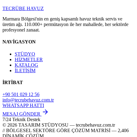
TECRÜBE
HAVUZ
Marmara Bölgesi'nin en geniş kapsamlı havuz teknik servis ve
üretim ağı. 110.000+ permütasyon ile her mahallede, her sektörde
profesyonel zanaat.
NAVİGASYON
STÜDYO
HİZMETLER
KATALOG
İLETİŞİM
İRTİBAT
+90 501 029 12 56
info@tecrubehavuz.com.tr
WHATSAPP HATTI
MESAJ GÖNDER
7/24 Teknik Destek
© 2026 TASARIM STÜDYOSU — tecrubehavuz.com.tr
// BÖLGESEL SEKTÖRE GÖRE ÇÖZÜM MATRİSİ — 2,406
DİNAMİK ÇÖZÜM