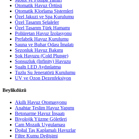
Otomatik Havuz Örtüsü
Otomatik Klorlama Sistemleri
Özel Jakuzi ve Spa Kurulumu
Özel Tasarım Şelaleler
Özel Tasarım Türk Hamamı
Poliüretan Havuz İzolasyonu
Prefabrik Havuz Kurulumu
Sauna ve Buhar Odası İmalatı
Sezonluk Havuz Bakımı
Şok Havuzu (Cold Plunge)
Sonsuzluk (Infinity) Havuzu
Sualtı LED Aydınlatma
Tuzlu Su Jeneratörü Kurulumu
UV ve Ozon Dezenfeksiyon
Beylikdüzü
Akıllı Havuz Otomasyonu
Anahtar Teslim Havuz Yapımı
Betonarme Havuz İnşaatı
Biyolojik Yüzme Göletleri
Cam Mozaik Uygulaması
Doğal Taş Kaplamalı Havuzlar
Filtre Kumu Değişimi