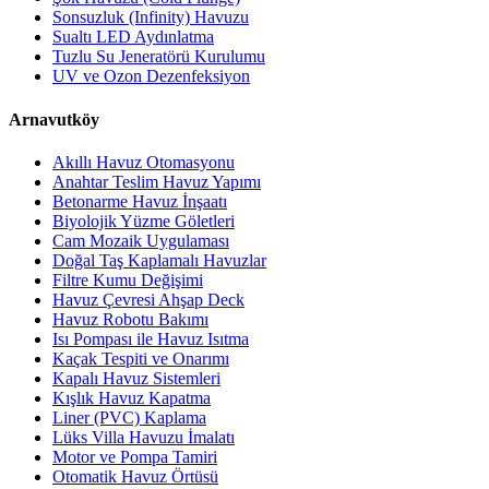
Sonsuzluk (Infinity) Havuzu
Sualtı LED Aydınlatma
Tuzlu Su Jeneratörü Kurulumu
UV ve Ozon Dezenfeksiyon
Arnavutköy
Akıllı Havuz Otomasyonu
Anahtar Teslim Havuz Yapımı
Betonarme Havuz İnşaatı
Biyolojik Yüzme Göletleri
Cam Mozaik Uygulaması
Doğal Taş Kaplamalı Havuzlar
Filtre Kumu Değişimi
Havuz Çevresi Ahşap Deck
Havuz Robotu Bakımı
Isı Pompası ile Havuz Isıtma
Kaçak Tespiti ve Onarımı
Kapalı Havuz Sistemleri
Kışlık Havuz Kapatma
Liner (PVC) Kaplama
Lüks Villa Havuzu İmalatı
Motor ve Pompa Tamiri
Otomatik Havuz Örtüsü