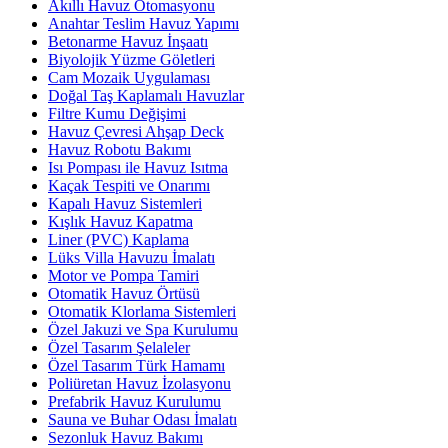
Akıllı Havuz Otomasyonu
Anahtar Teslim Havuz Yapımı
Betonarme Havuz İnşaatı
Biyolojik Yüzme Göletleri
Cam Mozaik Uygulaması
Doğal Taş Kaplamalı Havuzlar
Filtre Kumu Değişimi
Havuz Çevresi Ahşap Deck
Havuz Robotu Bakımı
Isı Pompası ile Havuz Isıtma
Kaçak Tespiti ve Onarımı
Kapalı Havuz Sistemleri
Kışlık Havuz Kapatma
Liner (PVC) Kaplama
Lüks Villa Havuzu İmalatı
Motor ve Pompa Tamiri
Otomatik Havuz Örtüsü
Otomatik Klorlama Sistemleri
Özel Jakuzi ve Spa Kurulumu
Özel Tasarım Şelaleler
Özel Tasarım Türk Hamamı
Poliüretan Havuz İzolasyonu
Prefabrik Havuz Kurulumu
Sauna ve Buhar Odası İmalatı
Sezonluk Havuz Bakımı