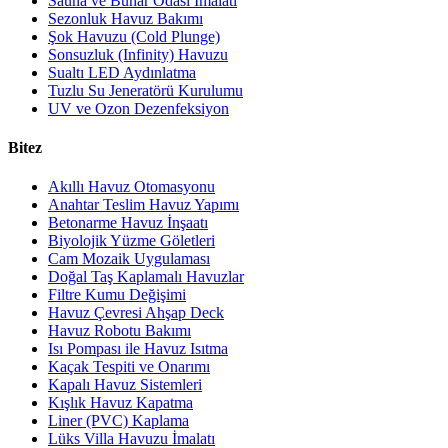
Sauna ve Buhar Odası İmalatı
Sezonluk Havuz Bakımı
Şok Havuzu (Cold Plunge)
Sonsuzluk (Infinity) Havuzu
Sualtı LED Aydınlatma
Tuzlu Su Jeneratörü Kurulumu
UV ve Ozon Dezenfeksiyon
Bitez
Akıllı Havuz Otomasyonu
Anahtar Teslim Havuz Yapımı
Betonarme Havuz İnşaatı
Biyolojik Yüzme Göletleri
Cam Mozaik Uygulaması
Doğal Taş Kaplamalı Havuzlar
Filtre Kumu Değişimi
Havuz Çevresi Ahşap Deck
Havuz Robotu Bakımı
Isı Pompası ile Havuz Isıtma
Kaçak Tespiti ve Onarımı
Kapalı Havuz Sistemleri
Kışlık Havuz Kapatma
Liner (PVC) Kaplama
Lüks Villa Havuzu İmalatı