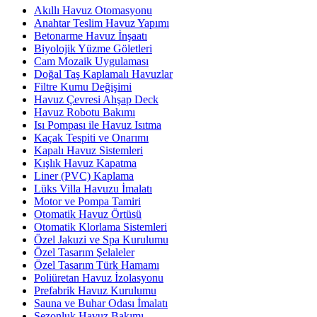
Akıllı Havuz Otomasyonu
Anahtar Teslim Havuz Yapımı
Betonarme Havuz İnşaatı
Biyolojik Yüzme Göletleri
Cam Mozaik Uygulaması
Doğal Taş Kaplamalı Havuzlar
Filtre Kumu Değişimi
Havuz Çevresi Ahşap Deck
Havuz Robotu Bakımı
Isı Pompası ile Havuz Isıtma
Kaçak Tespiti ve Onarımı
Kapalı Havuz Sistemleri
Kışlık Havuz Kapatma
Liner (PVC) Kaplama
Lüks Villa Havuzu İmalatı
Motor ve Pompa Tamiri
Otomatik Havuz Örtüsü
Otomatik Klorlama Sistemleri
Özel Jakuzi ve Spa Kurulumu
Özel Tasarım Şelaleler
Özel Tasarım Türk Hamamı
Poliüretan Havuz İzolasyonu
Prefabrik Havuz Kurulumu
Sauna ve Buhar Odası İmalatı
Sezonluk Havuz Bakımı