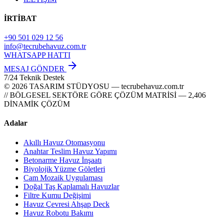
İRTİBAT
+90 501 029 12 56
info@tecrubehavuz.com.tr
WHATSAPP HATTI
MESAJ GÖNDER
7/24 Teknik Destek
© 2026 TASARIM STÜDYOSU — tecrubehavuz.com.tr
// BÖLGESEL SEKTÖRE GÖRE ÇÖZÜM MATRİSİ — 2,406
DİNAMİK ÇÖZÜM
Adalar
Akıllı Havuz Otomasyonu
Anahtar Teslim Havuz Yapımı
Betonarme Havuz İnşaatı
Biyolojik Yüzme Göletleri
Cam Mozaik Uygulaması
Doğal Taş Kaplamalı Havuzlar
Filtre Kumu Değişimi
Havuz Çevresi Ahşap Deck
Havuz Robotu Bakımı