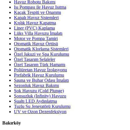
Havuz Robotu Bakımı
Isı Pompası ile Havuz Isıtma
Kaçak Tespiti ve Onarımı
Kapalı Havuz Sistemleri
Kışlık Havuz Kapatma
Liner (PVC) Kaplama
Lüks Villa Havuzu İmalatı
Motor ve Pompa Tamiri
Otomatik Havuz Örtüsü
Otomatik Klorlama Sistemleri
Özel Jakuzi ve Spa Kurulumu
Özel Tasarım Şelaleler
Özel Tasarım Türk Hamamı
Poliüretan Havuz İzolasyonu
Prefabrik Havuz Kurulumu
Sauna ve Buhar Odası İmalatı
Sezonluk Havuz Bakımı
Şok Havuzu (Cold Plunge)
Sonsuzluk (Infinity) Havuzu
Sualtı LED Aydınlatma
Tuzlu Su Jeneratörü Kurulumu
UV ve Ozon Dezenfeksiyon
Bakırköy