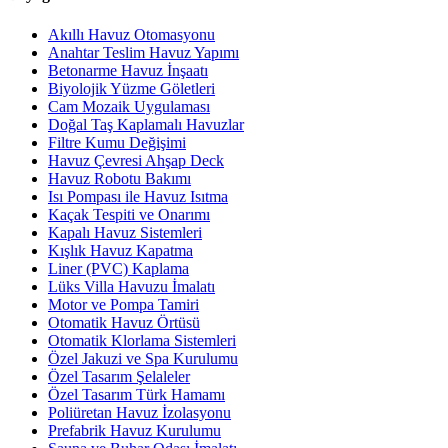
Akıllı Havuz Otomasyonu
Anahtar Teslim Havuz Yapımı
Betonarme Havuz İnşaatı
Biyolojik Yüzme Göletleri
Cam Mozaik Uygulaması
Doğal Taş Kaplamalı Havuzlar
Filtre Kumu Değişimi
Havuz Çevresi Ahşap Deck
Havuz Robotu Bakımı
Isı Pompası ile Havuz Isıtma
Kaçak Tespiti ve Onarımı
Kapalı Havuz Sistemleri
Kışlık Havuz Kapatma
Liner (PVC) Kaplama
Lüks Villa Havuzu İmalatı
Motor ve Pompa Tamiri
Otomatik Havuz Örtüsü
Otomatik Klorlama Sistemleri
Özel Jakuzi ve Spa Kurulumu
Özel Tasarım Şelaleler
Özel Tasarım Türk Hamamı
Poliüretan Havuz İzolasyonu
Prefabrik Havuz Kurulumu