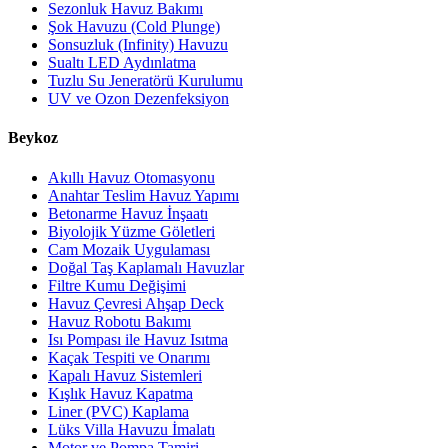
Sezonluk Havuz Bakımı
Şok Havuzu (Cold Plunge)
Sonsuzluk (Infinity) Havuzu
Sualtı LED Aydınlatma
Tuzlu Su Jeneratörü Kurulumu
UV ve Ozon Dezenfeksiyon
Beykoz
Akıllı Havuz Otomasyonu
Anahtar Teslim Havuz Yapımı
Betonarme Havuz İnşaatı
Biyolojik Yüzme Göletleri
Cam Mozaik Uygulaması
Doğal Taş Kaplamalı Havuzlar
Filtre Kumu Değişimi
Havuz Çevresi Ahşap Deck
Havuz Robotu Bakımı
Isı Pompası ile Havuz Isıtma
Kaçak Tespiti ve Onarımı
Kapalı Havuz Sistemleri
Kışlık Havuz Kapatma
Liner (PVC) Kaplama
Lüks Villa Havuzu İmalatı
Motor ve Pompa Tamiri