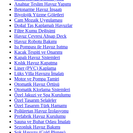
Anahtar Teslim Havuz Yapımı
Betonarme Havuz İnşaatı
Biyolojik Yüzme Göletleri
Cam Mozaik Uygulaması
Doğal Taş Kaplamalı Havuzlar
Filtre Kumu Değişimi
Havuz Çevresi Ahşap Deck
Havuz Robotu Bakımı
Isı Pompası ile Havuz Isıtma
Kaçak Tespiti ve Onarımı
Kapalı Havuz Sistemleri
Kışlık Havuz Kapatma
Liner (PVC) Kaplama
Lüks Villa Havuzu İmalatı
Motor ve Pompa Tamiri
Otomatik Havuz Örtüsü
Otomatik Klorlama Sistemleri
Özel Jakuzi ve Spa Kurulumu
Özel Tasarım Şelaleler
Özel Tasarım Türk Hamamı
Poliüretan Havuz İzolasyonu
Prefabrik Havuz Kurulumu
Sauna ve Buhar Odası İmalatı
Sezonluk Havuz Bakımı
Şok Havuzu (Cold Plunge)