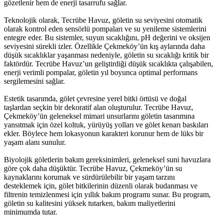
gözetlenir hem de enerji tasarrufu sağlar.
Teknolojik olarak, Tecrübe Havuz, göletin su seviyesini otomatik
olarak kontrol eden sensörlü pompaları ve su yenileme sistemlerini
entegre eder. Bu sistemler, suyun sıcaklığını, pH değerini ve oksijen
seviyesini sürekli izler. Özellikle Çekmeköy’ün kış aylarında daha
düşük sıcaklıklar yaşanması nedeniyle, göletin su sıcaklığı kritik bir
faktördür. Tecrübe Havuz’un geliştirdiği düşük sıcaklıkta çalışabilen,
enerji verimli pompalar, göletin yıl boyunca optimal performans
sergilemesini sağlar.
Estetik tasarımda, gölet çevresine yerel bitki örtüsü ve doğal
taşlardan seçkin bir dekoratif alan oluşturulur. Tecrübe Havuz,
Çekmeköy’ün geleneksel mimari unsurlarını göletin tasarımına
yansıtmak için özel koltuk, yürüyüş yolları ve gölet kenarı baskıları
ekler. Böylece hem lokasyonun karakteri korunur hem de lüks bir
yaşam alanı sunulur.
Biyolojik göletlerin bakım gereksinimleri, geleneksel suni havuzlara
göre çok daha düşüktür. Tecrübe Havuz, Çekmeköy’ün su
kaynaklarını korumak ve sürdürülebilir bir yaşam tarzını
desteklemek için, gölet bitkilerinin düzenli olarak budanması ve
filtrenin temizlenmesi için yıllık bakım programı sunar. Bu program,
göletin su kalitesini yüksek tutarken, bakım maliyetlerini
minimumda tutar.