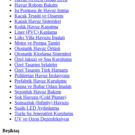
Havuz Robotu Bakımı
Isı Pompası ile Havuz Isıtma
Kaçak Tespiti ve Onarımı
Kapalı Havuz Sistemleri
Kışlık Havuz Kapatma
Liner (PVC) Kaplama
Lüks Villa Havuzu İmalatı
Motor ve Pompa Tamiri
Otomatik Havuz Örtüsü
Otomatik Klorlama Sistemleri
Özel Jakuzi ve Spa Kurulumu
Özel Tasarım Şelaleler
Özel Tasarım Türk Hamamı
Poliüretan Havuz İzolasyonu
Prefabrik Havuz Kurulumu
Sauna ve Buhar Odası İmalatı
Sezonluk Havuz Bakımı
Şok Havuzu (Cold Plunge)
Sonsuzluk (Infinity) Havuzu
Sualtı LED Aydınlatma
Tuzlu Su Jeneratörü Kurulumu
UV ve Ozon Dezenfeksiyon
Beşiktaş