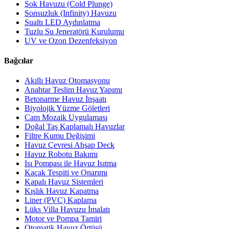
Şok Havuzu (Cold Plunge)
Sonsuzluk (Infinity) Havuzu
Sualtı LED Aydınlatma
Tuzlu Su Jeneratörü Kurulumu
UV ve Ozon Dezenfeksiyon
Bağcılar
Akıllı Havuz Otomasyonu
Anahtar Teslim Havuz Yapımı
Betonarme Havuz İnşaatı
Biyolojik Yüzme Göletleri
Cam Mozaik Uygulaması
Doğal Taş Kaplamalı Havuzlar
Filtre Kumu Değişimi
Havuz Çevresi Ahşap Deck
Havuz Robotu Bakımı
Isı Pompası ile Havuz Isıtma
Kaçak Tespiti ve Onarımı
Kapalı Havuz Sistemleri
Kışlık Havuz Kapatma
Liner (PVC) Kaplama
Lüks Villa Havuzu İmalatı
Motor ve Pompa Tamiri
Otomatik Havuz Örtüsü