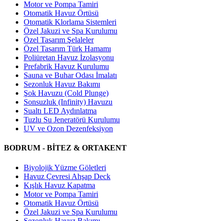
Motor ve Pompa Tamiri
Otomatik Havuz Örtüsü
Otomatik Klorlama Sistemleri
Özel Jakuzi ve Spa Kurulumu
Özel Tasarım Şelaleler
Özel Tasarım Türk Hamamı
Poliüretan Havuz İzolasyonu
Prefabrik Havuz Kurulumu
Sauna ve Buhar Odası İmalatı
Sezonluk Havuz Bakımı
Şok Havuzu (Cold Plunge)
Sonsuzluk (Infinity) Havuzu
Sualtı LED Aydınlatma
Tuzlu Su Jeneratörü Kurulumu
UV ve Ozon Dezenfeksiyon
BODRUM - BİTEZ & ORTAKENT
Biyolojik Yüzme Göletleri
Havuz Çevresi Ahşap Deck
Kışlık Havuz Kapatma
Motor ve Pompa Tamiri
Otomatik Havuz Örtüsü
Özel Jakuzi ve Spa Kurulumu
Sezonluk Havuz Bakımı