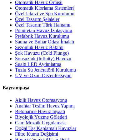
Otomatik Havuz Örtüsü
Otomatik Klorlama Sistemleri
Özel Jakuzi ve Spa Kurulumu
Özel Tasarım Şelaleler
Özel Tasarım Türk Hamamı
Poliüretan Havuz İzolasyonu
Prefabrik Havuz Kurulumu
Sauna ve Buhar Odası İmalatı
Sezonluk Havuz Bakımı
Şok Havuzu (Cold Plunge)
Sonsuzluk (Infinity) Havuzu
Sualtı LED Aydınlatma
Tuzlu Su Jeneratörü Kurulumu
UV ve Ozon Dezenfeksiyon
Bayrampaşa
Akıllı Havuz Otomasyonu
Anahtar Teslim Havuz Yapımı
Betonarme Havuz İnşaatı
Biyolojik Yüzme Göletleri
Cam Mozaik Uygulaması
Doğal Taş Kaplamalı Havuzlar
Filtre Kumu Değişimi
Havuz Çevresi Ahşap Deck