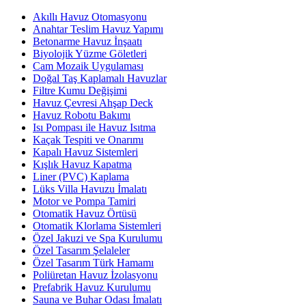
Akıllı Havuz Otomasyonu
Anahtar Teslim Havuz Yapımı
Betonarme Havuz İnşaatı
Biyolojik Yüzme Göletleri
Cam Mozaik Uygulaması
Doğal Taş Kaplamalı Havuzlar
Filtre Kumu Değişimi
Havuz Çevresi Ahşap Deck
Havuz Robotu Bakımı
Isı Pompası ile Havuz Isıtma
Kaçak Tespiti ve Onarımı
Kapalı Havuz Sistemleri
Kışlık Havuz Kapatma
Liner (PVC) Kaplama
Lüks Villa Havuzu İmalatı
Motor ve Pompa Tamiri
Otomatik Havuz Örtüsü
Otomatik Klorlama Sistemleri
Özel Jakuzi ve Spa Kurulumu
Özel Tasarım Şelaleler
Özel Tasarım Türk Hamamı
Poliüretan Havuz İzolasyonu
Prefabrik Havuz Kurulumu
Sauna ve Buhar Odası İmalatı