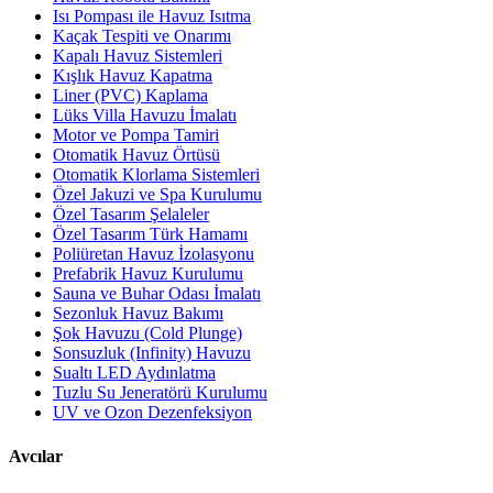
Isı Pompası ile Havuz Isıtma
Kaçak Tespiti ve Onarımı
Kapalı Havuz Sistemleri
Kışlık Havuz Kapatma
Liner (PVC) Kaplama
Lüks Villa Havuzu İmalatı
Motor ve Pompa Tamiri
Otomatik Havuz Örtüsü
Otomatik Klorlama Sistemleri
Özel Jakuzi ve Spa Kurulumu
Özel Tasarım Şelaleler
Özel Tasarım Türk Hamamı
Poliüretan Havuz İzolasyonu
Prefabrik Havuz Kurulumu
Sauna ve Buhar Odası İmalatı
Sezonluk Havuz Bakımı
Şok Havuzu (Cold Plunge)
Sonsuzluk (Infinity) Havuzu
Sualtı LED Aydınlatma
Tuzlu Su Jeneratörü Kurulumu
UV ve Ozon Dezenfeksiyon
Avcılar