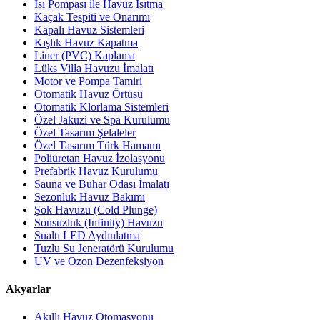
Isı Pompası ile Havuz Isıtma
Kaçak Tespiti ve Onarımı
Kapalı Havuz Sistemleri
Kışlık Havuz Kapatma
Liner (PVC) Kaplama
Lüks Villa Havuzu İmalatı
Motor ve Pompa Tamiri
Otomatik Havuz Örtüsü
Otomatik Klorlama Sistemleri
Özel Jakuzi ve Spa Kurulumu
Özel Tasarım Şelaleler
Özel Tasarım Türk Hamamı
Poliüretan Havuz İzolasyonu
Prefabrik Havuz Kurulumu
Sauna ve Buhar Odası İmalatı
Sezonluk Havuz Bakımı
Şok Havuzu (Cold Plunge)
Sonsuzluk (Infinity) Havuzu
Sualtı LED Aydınlatma
Tuzlu Su Jeneratörü Kurulumu
UV ve Ozon Dezenfeksiyon
Akyarlar
Akıllı Havuz Otomasyonu