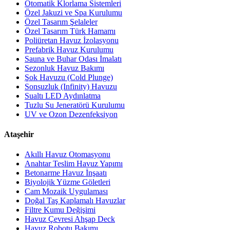
Otomatik Klorlama Sistemleri
Özel Jakuzi ve Spa Kurulumu
Özel Tasarım Şelaleler
Özel Tasarım Türk Hamamı
Poliüretan Havuz İzolasyonu
Prefabrik Havuz Kurulumu
Sauna ve Buhar Odası İmalatı
Sezonluk Havuz Bakımı
Şok Havuzu (Cold Plunge)
Sonsuzluk (Infinity) Havuzu
Sualtı LED Aydınlatma
Tuzlu Su Jeneratörü Kurulumu
UV ve Ozon Dezenfeksiyon
Ataşehir
Akıllı Havuz Otomasyonu
Anahtar Teslim Havuz Yapımı
Betonarme Havuz İnşaatı
Biyolojik Yüzme Göletleri
Cam Mozaik Uygulaması
Doğal Taş Kaplamalı Havuzlar
Filtre Kumu Değişimi
Havuz Çevresi Ahşap Deck
Havuz Robotu Bakımı