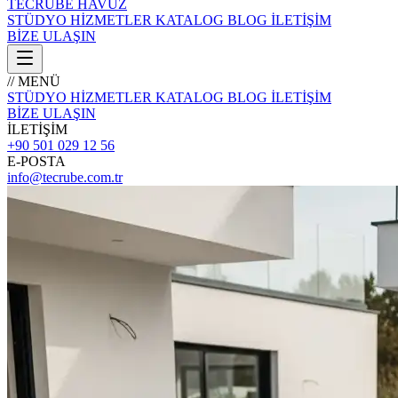
TECRÜBE
HAVUZ
STÜDYO
HİZMETLER
KATALOG
BLOG
İLETİŞİM
BİZE ULAŞIN
// MENÜ
STÜDYO
HİZMETLER
KATALOG
BLOG
İLETİŞİM
BİZE ULAŞIN
İLETİŞİM
+90 501 029 12 56
E-POSTA
info@tecrube.com.tr