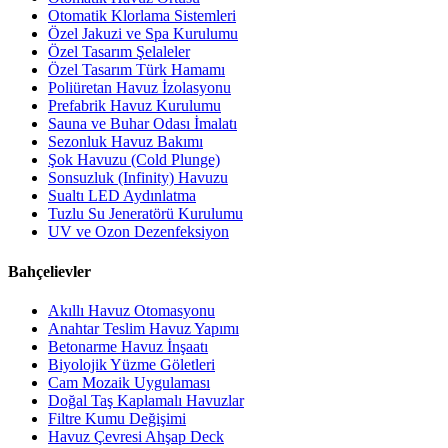
Otomatik Klorlama Sistemleri
Özel Jakuzi ve Spa Kurulumu
Özel Tasarım Şelaleler
Özel Tasarım Türk Hamamı
Poliüretan Havuz İzolasyonu
Prefabrik Havuz Kurulumu
Sauna ve Buhar Odası İmalatı
Sezonluk Havuz Bakımı
Şok Havuzu (Cold Plunge)
Sonsuzluk (Infinity) Havuzu
Sualtı LED Aydınlatma
Tuzlu Su Jeneratörü Kurulumu
UV ve Ozon Dezenfeksiyon
Bahçelievler
Akıllı Havuz Otomasyonu
Anahtar Teslim Havuz Yapımı
Betonarme Havuz İnşaatı
Biyolojik Yüzme Göletleri
Cam Mozaik Uygulaması
Doğal Taş Kaplamalı Havuzlar
Filtre Kumu Değişimi
Havuz Çevresi Ahşap Deck