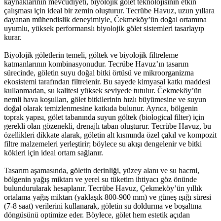
kaynaklarının mevcudiyeti, biyolojik gölet teknolojisinin etkin
çalışması için ideal bir zemin oluşturur. Tecrübe Havuz, uzun yıllara
dayanan mühendislik deneyimiyle, Čekmeköy’ün doğal ortamına
uyumlu, yüksek performanslı biyolojik gölet sistemleri tasarlayıp
kurar.
Biyolojik göletlerin temeli, göltek ve biyolojik filtreleme
katmanlarının kombinasyonudur. Tecrübe Havuz’ın tasarım
sürecinde, göletin suyu doğal bitki örtüsü ve mikroorganizma
ekosistemi tarafından filtrelenir. Bu sayede kimyasal katkı maddesi
kullanmadan, su kalitesi yüksek seviyede tutulur. Čekmeköy’ün
nemli hava koşulları, gölet bitkilerinin hızlı büyümesine ve suyun
doğal olarak temizlenmesine katkıda bulunur. Ayrıca, bölgenin
toprak yapısı, gölet tabanında suyun göltek (biological filter) için
gerekli olan gözenekli, drenajlı taban oluşturur. Tecrübe Havuz, bu
özellikleri dikkate alarak, göletin alt kısmında özel çakıl ve kompozit
filtre malzemeleri yerleştirir; böylece su akışı dengelenir ve bitki
kökleri için ideal ortam sağlanır.
Tasarım aşamasında, göletin derinliği, yüzey alanı ve su hacmi,
bölgenin yağış miktarı ve yerel su tüketim ihtiyacı göz önünde
bulundurularak hesaplanır. Tecrübe Havuz, Çekmeköy’ün yıllık
ortalama yağış miktarı (yaklaşık 800-900 mm) ve güneş ışığı süresi
(7-8 saat) verilerini kullanarak, göletin su doldurma ve boşaltma
döngüsünü optimize eder. Böylece, gölet hem estetik açıdan