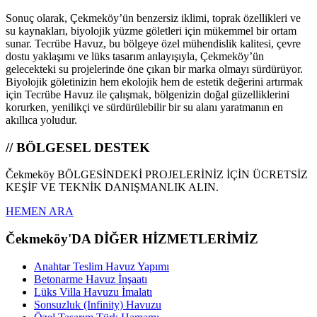
Sonuç olarak, Çekmeköy’ün benzersiz iklimi, toprak özellikleri ve
su kaynakları, biyolojik yüzme göletleri için mükemmel bir ortam
sunar. Tecrübe Havuz, bu bölgeye özel mühendislik kalitesi, çevre
dostu yaklaşımı ve lüks tasarım anlayışıyla, Çekmeköy’ün
gelecekteki su projelerinde öne çıkan bir marka olmayı sürdürüyor.
Biyolojik göletinizin hem ekolojik hem de estetik değerini artırmak
için Tecrübe Havuz ile çalışmak, bölgenizin doğal güzelliklerini
korurken, yenilikçi ve sürdürülebilir bir su alanı yaratmanın en
akıllıca yoludur.
// BÖLGESEL DESTEK
Čekmeköy BÖLGESİNDEKİ PROJELERİNİZ İÇİN ÜCRETSİZ
KEŞİF VE TEKNİK DANIŞMANLIK ALIN.
HEMEN ARA
Čekmeköy'DA DİĞER HİZMETLERİMİZ
Anahtar Teslim Havuz Yapımı
Betonarme Havuz İnşaatı
Lüks Villa Havuzu İmalatı
Sonsuzluk (Infinity) Havuzu