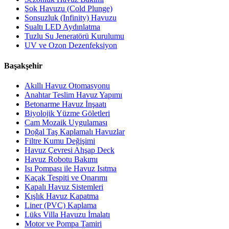
Şok Havuzu (Cold Plunge)
Sonsuzluk (Infinity) Havuzu
Sualtı LED Aydınlatma
Tuzlu Su Jeneratörü Kurulumu
UV ve Ozon Dezenfeksiyon
Başakşehir
Akıllı Havuz Otomasyonu
Anahtar Teslim Havuz Yapımı
Betonarme Havuz İnşaatı
Biyolojik Yüzme Göletleri
Cam Mozaik Uygulaması
Doğal Taş Kaplamalı Havuzlar
Filtre Kumu Değişimi
Havuz Çevresi Ahşap Deck
Havuz Robotu Bakımı
Isı Pompası ile Havuz Isıtma
Kaçak Tespiti ve Onarımı
Kapalı Havuz Sistemleri
Kışlık Havuz Kapatma
Liner (PVC) Kaplama
Lüks Villa Havuzu İmalatı
Motor ve Pompa Tamiri