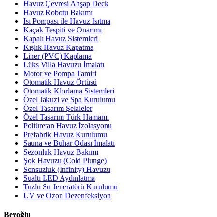
Havuz Çevresi Ahşap Deck
Havuz Robotu Bakımı
Isı Pompası ile Havuz Isıtma
Kaçak Tespiti ve Onarımı
Kapalı Havuz Sistemleri
Kışlık Havuz Kapatma
Liner (PVC) Kaplama
Lüks Villa Havuzu İmalatı
Motor ve Pompa Tamiri
Otomatik Havuz Örtüsü
Otomatik Klorlama Sistemleri
Özel Jakuzi ve Spa Kurulumu
Özel Tasarım Şelaleler
Özel Tasarım Türk Hamamı
Poliüretan Havuz İzolasyonu
Prefabrik Havuz Kurulumu
Sauna ve Buhar Odası İmalatı
Sezonluk Havuz Bakımı
Şok Havuzu (Cold Plunge)
Sonsuzluk (Infinity) Havuzu
Sualtı LED Aydınlatma
Tuzlu Su Jeneratörü Kurulumu
UV ve Ozon Dezenfeksiyon
Beyoğlu